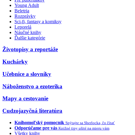
Young Adult
Beletria
Rozprávky
Sci-fi, fantasy a komiksy
Leporelá
Náučné knihy
Ďalšie kategórie
Životopisy a reportáže
Kuchárky
Učebnice a slovníky
Náboženstvo a ezoterika
Mapy a cestovanie
Cudzojazyčná literatúra
Knihomoľský pomocník
Spýtajte sa Sherlocka, čo čítať
Odporúčame pre vás
Knižné tipy ušité na mieru vám
Všetky knihy