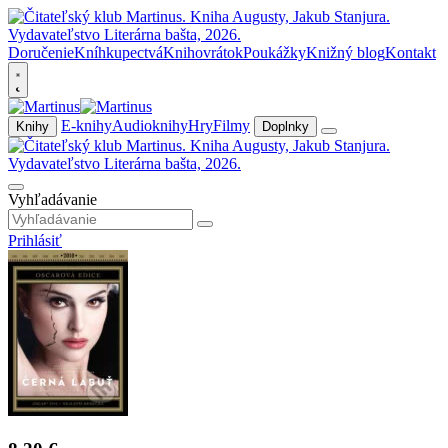
Doručenie
Kníhkupectvá
Knihovrátok
Poukážky
Knižný blog
Kontakt
E-knihy
Audioknihy
Hry
Filmy
Knihy
Doplnky
Vyhľadávanie
Prihlásiť