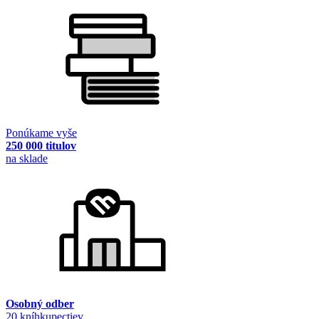
Ponúkame vyše
250 000 titulov
na sklade
Osobný odber
20 kníhkupectiev