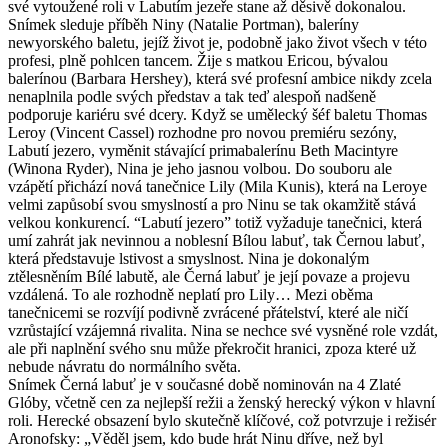
své vytoužené roli v Labutím jezeře stane až děsivě dokonalou.
Snímek sleduje příběh Niny (Natalie Portman), baleríny
newyorského baletu, jejíž život je, podobně jako život všech v této
profesi, plně pohlcen tancem. Žije s matkou Ericou, bývalou
balerínou (Barbara Hershey), která své profesní ambice nikdy zcela
nenaplnila podle svých představ a tak teď alespoň nadšeně
podporuje kariéru své dcery. Když se umělecký šéf baletu Thomas
Leroy (Vincent Cassel) rozhodne pro novou premiéru sezóny,
Labutí jezero, vyměnit stávající primabalerínu Beth Macintyre
(Winona Ryder), Nina je jeho jasnou volbou. Do souboru ale
vzápětí přichází nová tanečnice Lily (Mila Kunis), která na Leroye
velmi zapůsobí svou smyslností a pro Ninu se tak okamžitě stává
velkou konkurencí. “Labutí jezero” totiž vyžaduje tanečnici, která
umí zahrát jak nevinnou a noblesní Bílou labuť, tak Černou labuť,
která představuje lstivost a smyslnost. Nina je dokonalým
ztělesněním Bílé labutě, ale Černá labuť je její povaze a projevu
vzdálená. To ale rozhodně neplatí pro Lily… Mezi oběma
tanečnicemi se rozvíjí podivně zvrácené přátelství, které ale ničí
vzrůstající vzájemná rivalita. Nina se nechce své vysněné role vzdát,
ale při naplnění svého snu může překročit hranici, zpoza které už
nebude návratu do normálního světa.
Snímek Černá labuť je v současné době nominován na 4 Zlaté
Glóby, včetně cen za nejlepší režii a ženský herecký výkon v hlavní
roli. Herecké obsazení bylo skutečně klíčové, což potvrzuje i režisér
Aronofsky: „Věděl jsem, kdo bude hrát Ninu dříve, než byl