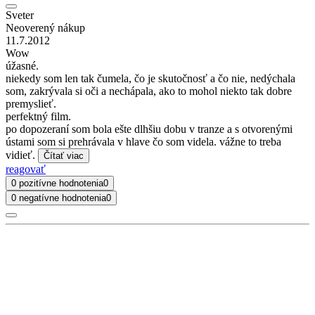
Sveter
Neoverený nákup
11.7.2012
Wow
úžasné.
niekedy som len tak čumela, čo je skutočnosť a čo nie, nedýchala
som, zakrývala si oči a nechápala, ako to mohol niekto tak dobre
premyslieť.
perfektný film.
po dopozeraní som bola ešte dlhšiu dobu v tranze a s otvorenými
ústami som si prehrávala v hlave čo som videla. vážne to treba
vidieť.
Čítať viac
reagovať
0 pozitívne hodnotenia
0
0 negatívne hodnotenia
0