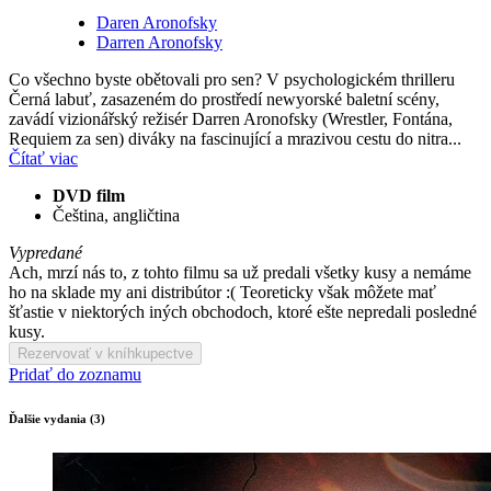
Daren Aronofsky
Darren Aronofsky
Co všechno byste obětovali pro sen? V psychologickém thrilleru
Černá labuť, zasazeném do prostředí newyorské baletní scény,
zavádí vizionářský režisér Darren Aronofsky (Wrestler, Fontána,
Requiem za sen) diváky na fascinující a mrazivou cestu do nitra...
Čítať viac
DVD film
Čeština, angličtina
Vypredané
Ach, mrzí nás to, z tohto filmu sa už predali všetky kusy a nemáme
ho na sklade my ani distribútor :( Teoreticky však môžete mať
šťastie v niektorých iných obchodoch, ktoré ešte nepredali posledné
kusy.
Rezervovať v kníhkupectve
Pridať do zoznamu
Ďalšie vydania (3)