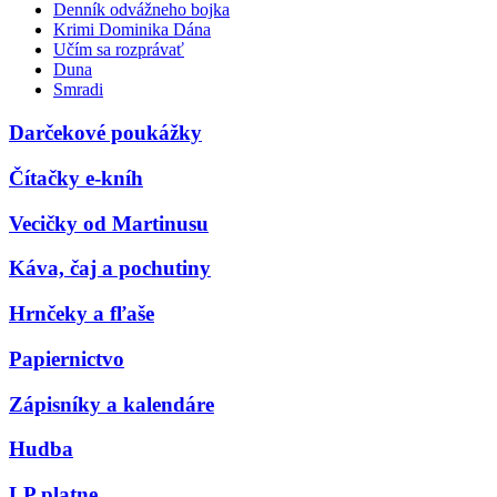
Denník odvážneho bojka
Krimi Dominika Dána
Učím sa rozprávať
Duna
Smradi
Darčekové poukážky
Čítačky e-kníh
Vecičky od Martinusu
Káva, čaj a pochutiny
Hrnčeky a fľaše
Papiernictvo
Zápisníky a kalendáre
Hudba
LP platne