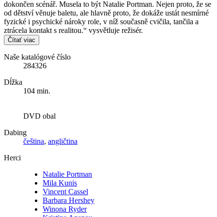
dokončen scénář. Musela to být Natalie Portman. Nejen proto, že se
od dětství věnuje baletu, ale hlavně proto, že dokáže ustát nesmírné
fyzické i psychické nároky role, v níž současně cvičila, tančila a
ztrácela kontakt s realitou.“ vysvětluje režisér.
Čítať viac
Naše katalógové číslo
284326
Dĺžka
104 min.
DVD obal
Dabing
čeština
,
angličtina
Herci
Natalie Portman
Mila Kunis
Vincent Cassel
Barbara Hershey
Winona Ryder