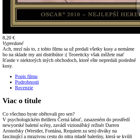
8,20 €
Vypredané
Ach, mrzí nás to, z tohto filmu sa už predali všetky kusy a nemáme
ho na sklade my ani distribútor :( Teoreticky však môžete mať
šťastie v niektorých iných obchodoch, ktoré ešte nepredali posledné
kusy.
Popis filmu
Podrobnosti
Recenzie
Viac o titule
Co všechno byste obětovali pro sen?
V psychologickém thrilleru Černá labuť, zasazeném do prostředí
newyorské baletní scény, zavádí vizionářský režisér Darren
Aronofsky (Wrestler, Fontána, Requiem za sen) diváky na
fascinující a mrazivou cestu do nitra mladé baleríny, která se kvůli