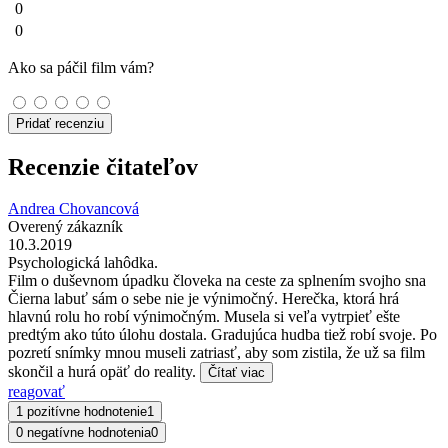
0
0
Ako sa páčil film vám?
Pridať recenziu
Recenzie čitateľov
Andrea Chovancová
Overený zákazník
10.3.2019
Psychologická lahôdka.
Film o duševnom úpadku človeka na ceste za splnením svojho sna
Čierna labuť sám o sebe nie je výnimočný. Herečka, ktorá hrá
hlavnú rolu ho robí výnimočným. Musela si veľa vytrpieť ešte
predtým ako túto úlohu dostala. Gradujúca hudba tiež robí svoje. Po
pozretí snímky mnou museli zatriasť, aby som zistila, že už sa film
skončil a hurá opäť do reality.
Čítať viac
reagovať
1 pozitívne hodnotenie
1
0 negatívne hodnotenia
0