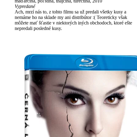
maďarčina, poľština, thajčina, turečtina, 2010
Vypredané
Ach, mrzí nás to, z tohto filmu sa už predali všetky kusy a
nemáme ho na sklade my ani distribútor :( Teoreticky však
môžete mať šťastie v niektorých iných obchodoch, ktoré ešte
nepredali posledné kusy.