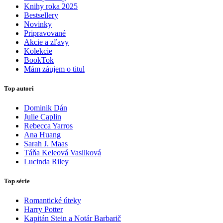
Knihy roka 2025
Bestsellery
Novinky
Pripravované
Akcie a zľavy
Kolekcie
BookTok
Mám záujem o titul
Top autori
Dominik Dán
Julie Caplin
Rebecca Yarros
Ana Huang
Sarah J. Maas
Táňa Keleová Vasilková
Lucinda Riley
Top série
Romantické úteky
Harry Potter
Kapitán Stein a Notár Barbarič