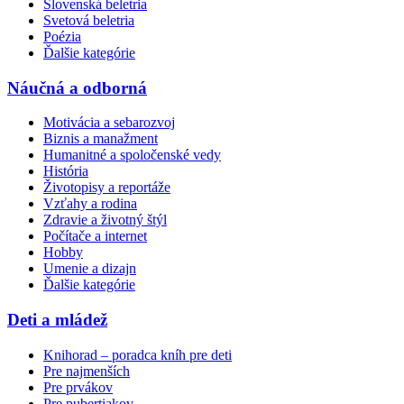
Slovenská beletria
Svetová beletria
Poézia
Ďalšie kategórie
Náučná a odborná
Motivácia a sebarozvoj
Biznis a manažment
Humanitné a spoločenské vedy
História
Životopisy a reportáže
Vzťahy a rodina
Zdravie a životný štýl
Počítače a internet
Hobby
Umenie a dizajn
Ďalšie kategórie
Deti a mládež
Knihorad – poradca kníh pre deti
Pre najmenších
Pre prvákov
Pre pubertiakov