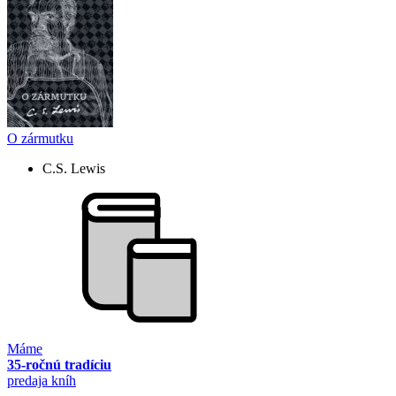
O zármutku
C.S. Lewis
Máme
35-ročnú tradíciu
predaja kníh