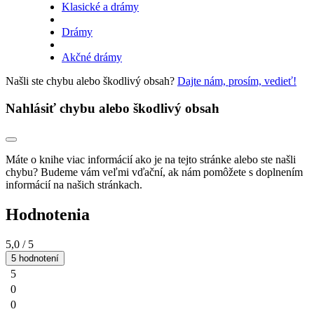
Klasické a drámy
Drámy
Akčné drámy
Našli ste chybu alebo škodlivý obsah?
Dajte nám, prosím, vedieť!
Nahlásiť chybu alebo škodlivý obsah
Máte o knihe viac informácií ako je na tejto stránke alebo ste našli
chybu? Budeme vám veľmi vďační, ak nám pomôžete s doplnením
informácií na našich stránkach.
Hodnotenia
5,0
/ 5
5 hodnotení
5
0
0