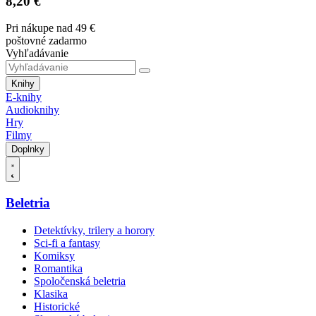
8,20 €
Pri nákupe nad 49 €
poštovné zadarmo
Vyhľadávanie
Knihy
E-knihy
Audioknihy
Hry
Filmy
Doplnky
Beletria
Detektívky, trilery a horory
Sci-fi a fantasy
Komiksy
Romantika
Spoločenská beletria
Klasika
Historické