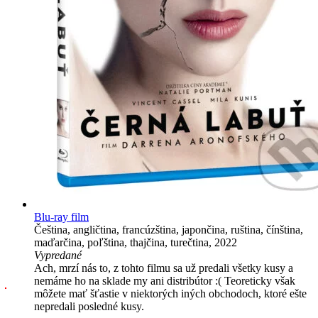
Blu-ray film
Čeština, angličtina, francúzština, japončina, ruština, čínština,
maďarčina, poľština, thajčina, turečtina, 2022
Vypredané
Ach, mrzí nás to, z tohto filmu sa už predali všetky kusy a
nemáme ho na sklade my ani distribútor :( Teoreticky však
môžete mať šťastie v niektorých iných obchodoch, ktoré ešte
nepredali posledné kusy.