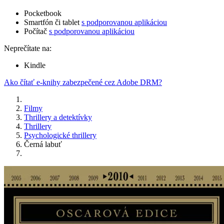
Pocketbook
Smartfón či tablet
s podporovanou aplikáciou
Počítač
s podporovanou aplikáciou
Neprečítate na:
Kindle
Ako čítať e-knihy zabezpečené cez Adobe DRM?
Filmy
Thrillery a detektívky
Thrillery
Psychologické thrillery
Černá labuť