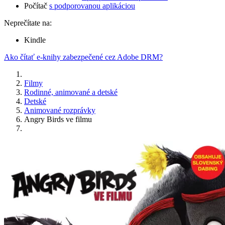
Počítač
s podporovanou aplikáciou
Neprečítate na:
Kindle
Ako čítať e-knihy zabezpečené cez Adobe DRM?
Filmy
Rodinné, animované a detské
Detské
Animované rozprávky
Angry Birds ve filmu