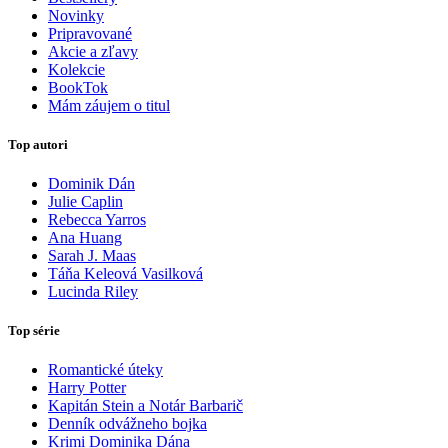
Novinky
Pripravované
Akcie a zľavy
Kolekcie
BookTok
Mám záujem o titul
Top autori
Dominik Dán
Julie Caplin
Rebecca Yarros
Ana Huang
Sarah J. Maas
Táňa Keleová Vasilková
Lucinda Riley
Top série
Romantické úteky
Harry Potter
Kapitán Stein a Notár Barbarič
Denník odvážneho bojka
Krimi Dominika Dána