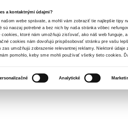
es a kontaktnými údajmi?
našom webe správate, a mohli vám zobraziť tie najlepšie tipy n
é sú naozaj potrebné a bez nich by naša stránka vôbec nefung
 cookies, ktoré nám umožňujú zisťovať, ako náš web funguje, a 
ačné cookies nám dovoľujú prispôsobovať stránku pre vašu lepši
zas umožňujú zobrazenie relevantnej reklamy. Niektoré údaje z
y nám pomohlo, keby sme mohli používať všetky tieto cookies. 
ersonalizačné
Analytické
Marketi