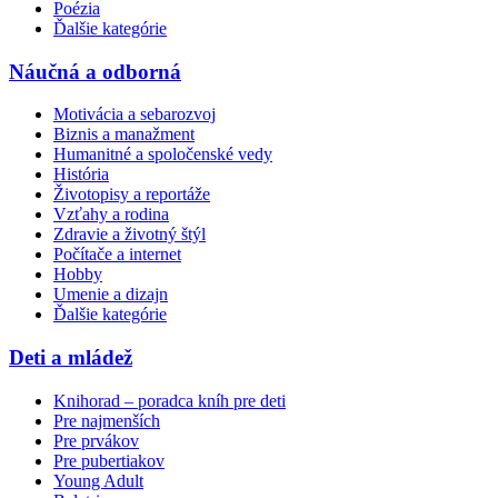
Poézia
Ďalšie kategórie
Náučná a odborná
Motivácia a sebarozvoj
Biznis a manažment
Humanitné a spoločenské vedy
História
Životopisy a reportáže
Vzťahy a rodina
Zdravie a životný štýl
Počítače a internet
Hobby
Umenie a dizajn
Ďalšie kategórie
Deti a mládež
Knihorad – poradca kníh pre deti
Pre najmenších
Pre prvákov
Pre pubertiakov
Young Adult