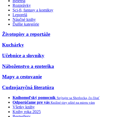
Beletria
Rozprávky
Sci-fi, fantasy a komiksy
Leporelá
Náučné knihy
Ďalšie kategórie
Životopisy a reportáže
Kuchárky
Učebnice a slovníky
Náboženstvo a ezoterika
Mapy a cestovanie
Cudzojazyčná literatúra
Knihomoľský pomocník
Spýtajte sa Sherlocka, čo čítať
Odporúčame pre vás
Knižné tipy ušité na mieru vám
Všetky knihy
Knihy roka 2025
Bestsellery