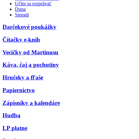
Učím sa rozprávať
Duna
Smradi
Darčekové poukážky
Čítačky e-kníh
Vecičky od Martinusu
Káva, čaj a pochutiny
Hrnčeky a fľaše
Papiernictvo
Zápisníky a kalendáre
Hudba
LP platne