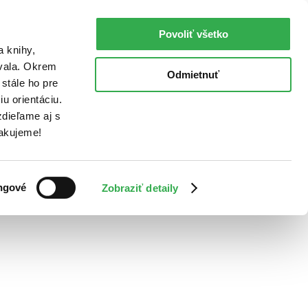
Povoliť všetko
a knihy,
ovala. Okrem
Odmietnuť
stále ho pre
u orientáciu.
dieľame aj s
Ďakujeme!
ngové
Zobraziť detaily