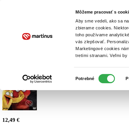
Doručenie
Kníhkupectvá
Knihovrátok
Poukážky
Knižný blog
Kontakt
Môžeme pracovať s cooki
Aby sme vedeli, ako sa na 
zbierame cookies. Niektor
E-knihy
Audioknihy
Hry
Filmy
Knihy
Doplnky
toho používame analytické
vás zlepšovať. Personaliz
Vyhľadávanie
Marketingové cookies nám 
tretími stranami. Veľmi b
Prihlásiť
Výber
Potrebné
P
súhlasu
12,49 €