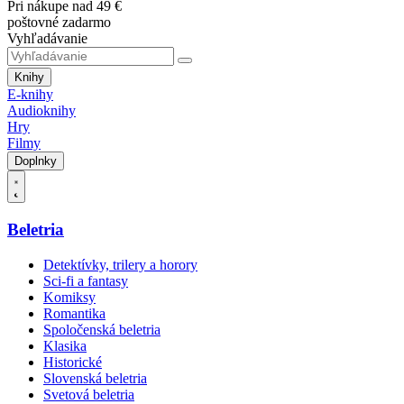
Pri nákupe nad 49 €
poštovné zadarmo
Vyhľadávanie
Knihy
E-knihy
Audioknihy
Hry
Filmy
Doplnky
Beletria
Detektívky, trilery a horory
Sci-fi a fantasy
Komiksy
Romantika
Spoločenská beletria
Klasika
Historické
Slovenská beletria
Svetová beletria