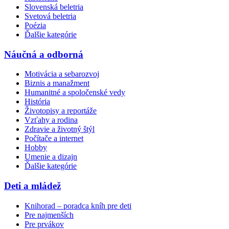
Slovenská beletria
Svetová beletria
Poézia
Ďalšie kategórie
Náučná a odborná
Motivácia a sebarozvoj
Biznis a manažment
Humanitné a spoločenské vedy
História
Životopisy a reportáže
Vzťahy a rodina
Zdravie a životný štýl
Počítače a internet
Hobby
Umenie a dizajn
Ďalšie kategórie
Deti a mládež
Knihorad – poradca kníh pre deti
Pre najmenších
Pre prvákov