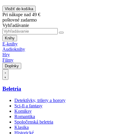
Vložiť do košíka
Pri nákupe nad 49 €
poštovné zadarmo
Vyhľadávanie
Knihy
E-knihy
Audioknihy
Hry
Filmy
Doplnky
Beletria
Detektívky, trilery a horory
Sci-fi a fantasy
Komiksy
Romantika
Spoločenská beletria
Klasika
Historické