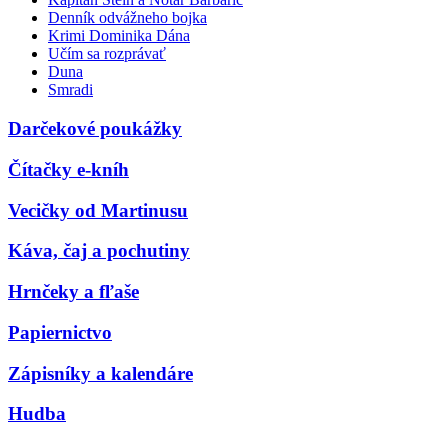
Denník odvážneho bojka
Krimi Dominika Dána
Učím sa rozprávať
Duna
Smradi
Darčekové poukážky
Čítačky e-kníh
Vecičky od Martinusu
Káva, čaj a pochutiny
Hrnčeky a fľaše
Papiernictvo
Zápisníky a kalendáre
Hudba