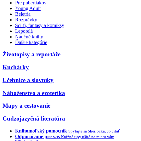
Pre pubertiakov
Young Adult
Beletria
Rozprávky
Sci-fi, fantasy a komiksy
Leporelá
Náučné knihy
Ďalšie kategórie
Životopisy a reportáže
Kuchárky
Učebnice a slovníky
Náboženstvo a ezoterika
Mapy a cestovanie
Cudzojazyčná literatúra
Knihomoľský pomocník
Spýtajte sa Sherlocka, čo čítať
Odporúčame pre vás
Knižné tipy ušité na mieru vám