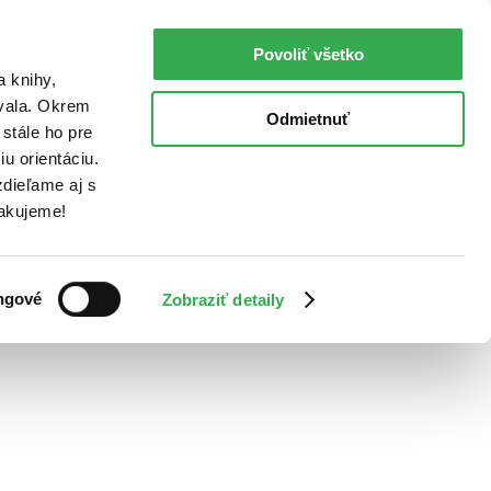
Povoliť všetko
a knihy,
ovala. Okrem
Odmietnuť
stále ho pre
u orientáciu.
dieľame aj s
Ďakujeme!
ngové
Zobraziť detaily