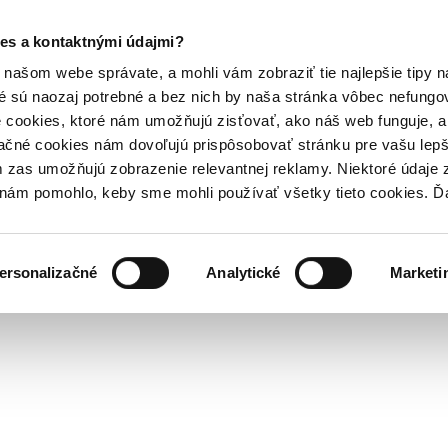
es a kontaktnými údajmi?
našom webe správate, a mohli vám zobraziť tie najlepšie tipy n
é sú naozaj potrebné a bez nich by naša stránka vôbec nefung
 cookies, ktoré nám umožňujú zisťovať, ako náš web funguje, a 
ačné cookies nám dovoľujú prispôsobovať stránku pre vašu lepši
zas umožňujú zobrazenie relevantnej reklamy. Niektoré údaje z
y nám pomohlo, keby sme mohli používať všetky tieto cookies. 
ersonalizačné
Analytické
Marketi