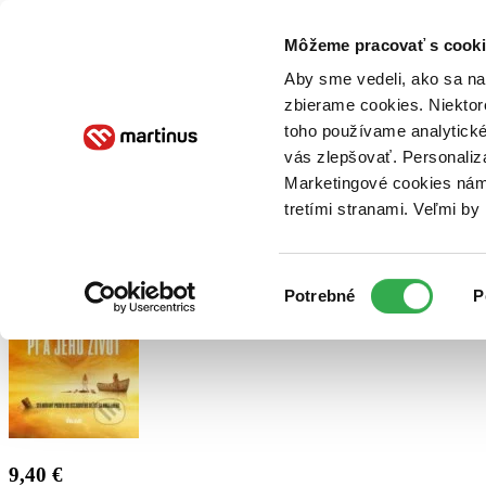
Doručenie
Kníhkupectvá
Knihovrátok
Poukážky
Knižný blog
Kontakt
Môžeme pracovať s cooki
Aby sme vedeli, ako sa na 
zbierame cookies. Niektor
E-knihy
Audioknihy
Hry
Filmy
Knihy
Doplnky
toho používame analytické
vás zlepšovať. Personaliz
Vyhľadávanie
Marketingové cookies nám 
tretími stranami. Veľmi b
Prihlásiť
Výber
Potrebné
P
súhlasu
9,40 €