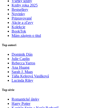
Všetky knihy
Knihy roka 2025
Bestsellery
Novinky
Pripravované
Akcie a zľavy
Kolekcie
BookTok
Mám záujem o titul
Top autori
Dominik Dán
Julie Caplin
Rebecca Yarros
Ana Huang
Sarah J. Maas
Táňa Keleová Vasilková
Lucinda Riley
Top série
Romantické úteky
Harry Potter
Kapitán Stein a Notár Barbarič