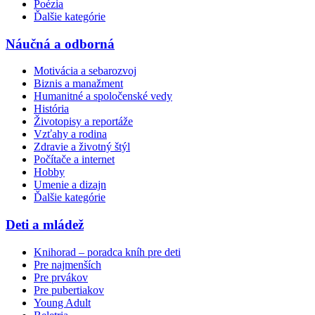
Poézia
Ďalšie kategórie
Náučná a odborná
Motivácia a sebarozvoj
Biznis a manažment
Humanitné a spoločenské vedy
História
Životopisy a reportáže
Vzťahy a rodina
Zdravie a životný štýl
Počítače a internet
Hobby
Umenie a dizajn
Ďalšie kategórie
Deti a mládež
Knihorad – poradca kníh pre deti
Pre najmenších
Pre prvákov
Pre pubertiakov
Young Adult