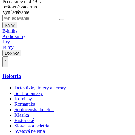
Pri nákupe nad 49 €
poštovné zadarmo
Vyhľadávanie
Knihy
E-knihy
Audioknihy
Hry
Filmy
Doplnky
Beletria
Detektívky, trilery a horory
Sci-fi a fantasy
Komiksy
Romantika
Spoločenská beletria
Klasika
Historické
Slovenská beletria
Svetová beletria