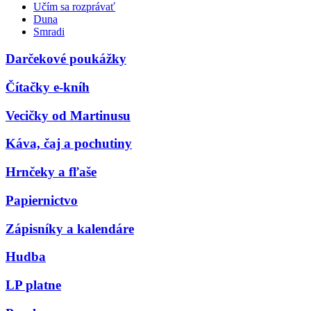
Učím sa rozprávať
Duna
Smradi
Darčekové poukážky
Čítačky e-kníh
Vecičky od Martinusu
Káva, čaj a pochutiny
Hrnčeky a fľaše
Papiernictvo
Zápisníky a kalendáre
Hudba
LP platne