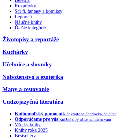
Beletria
Rozprávky
Sci-fi, fantasy a komiksy
Leporelá
Náučné knihy
Ďalšie kategórie
Životopisy a reportáže
Kuchárky
Učebnice a slovníky
Náboženstvo a ezoterika
Mapy a cestovanie
Cudzojazyčná literatúra
Knihomoľský pomocník
Spýtajte sa Sherlocka, čo čítať
Odporúčame pre vás
Knižné tipy ušité na mieru vám
Všetky knihy
Knihy roka 2025
Bestsellery