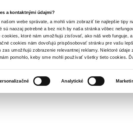
es a kontaktnými údajmi?
našom webe správate, a mohli vám zobraziť tie najlepšie tipy n
é sú naozaj potrebné a bez nich by naša stránka vôbec nefung
 cookies, ktoré nám umožňujú zisťovať, ako náš web funguje, a 
ačné cookies nám dovoľujú prispôsobovať stránku pre vašu lepši
zas umožňujú zobrazenie relevantnej reklamy. Niektoré údaje z
y nám pomohlo, keby sme mohli používať všetky tieto cookies. 
ersonalizačné
Analytické
Marketi