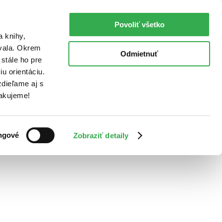
Povoliť všetko
a knihy,
ovala. Okrem
Odmietnuť
stále ho pre
u orientáciu.
dieľame aj s
Ďakujeme!
ngové
Zobraziť detaily