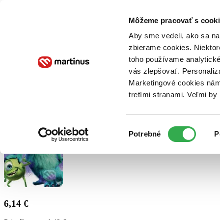
Doručenie
Kníhkupectvá
Knihovrátok
Poukážky
Knižný blog
Kontakt
Môžeme pracovať s cooki
Aby sme vedeli, ako sa na 
zbierame cookies. Niektor
E-knihy
Audioknihy
Hry
Filmy
Knihy
Doplnky
toho používame analytické
vás zlepšovať. Personaliz
Vyhľadávanie
Marketingové cookies nám 
tretími stranami. Veľmi b
Prihlásiť
Výber
Potrebné
P
súhlasu
6,14 €