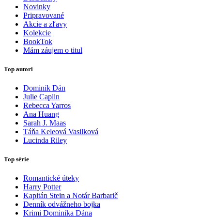
Novinky
Pripravované
Akcie a zľavy
Kolekcie
BookTok
Mám záujem o titul
Top autori
Dominik Dán
Julie Caplin
Rebecca Yarros
Ana Huang
Sarah J. Maas
Táňa Keleová Vasilková
Lucinda Riley
Top série
Romantické úteky
Harry Potter
Kapitán Stein a Notár Barbarič
Denník odvážneho bojka
Krimi Dominika Dána