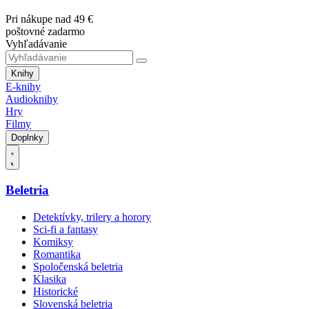
Pri nákupe nad 49 €
poštovné zadarmo
Vyhľadávanie
Knihy
E-knihy
Audioknihy
Hry
Filmy
Doplnky
Beletria
Detektívky, trilery a horory
Sci-fi a fantasy
Komiksy
Romantika
Spoločenská beletria
Klasika
Historické
Slovenská beletria