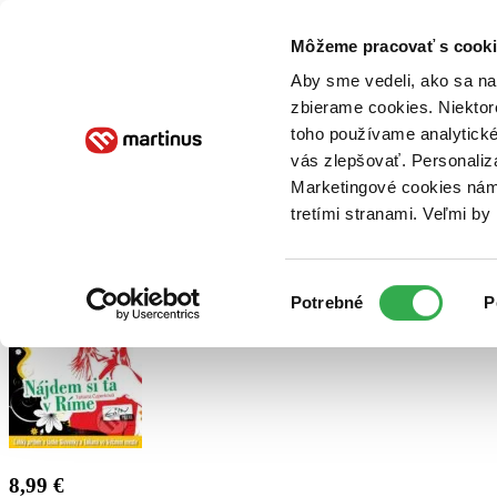
Doručenie
Kníhkupectvá
Knihovrátok
Poukážky
Knižný blog
Kontakt
Môžeme pracovať s cooki
Aby sme vedeli, ako sa na 
zbierame cookies. Niektor
E-knihy
Audioknihy
Hry
Filmy
Knihy
Doplnky
toho používame analytické
vás zlepšovať. Personaliz
Vyhľadávanie
Marketingové cookies nám 
tretími stranami. Veľmi b
Prihlásiť
Výber
Potrebné
P
súhlasu
8,99 €