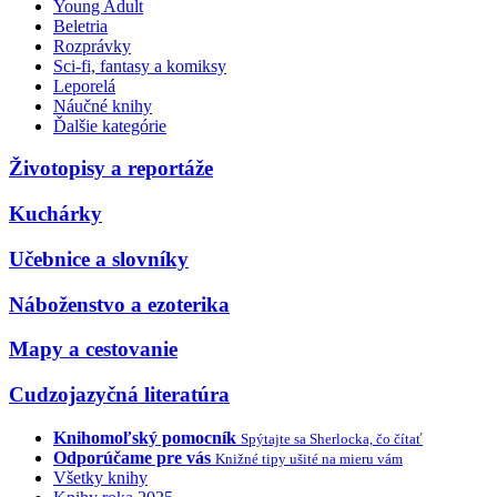
Young Adult
Beletria
Rozprávky
Sci-fi, fantasy a komiksy
Leporelá
Náučné knihy
Ďalšie kategórie
Životopisy a reportáže
Kuchárky
Učebnice a slovníky
Náboženstvo a ezoterika
Mapy a cestovanie
Cudzojazyčná literatúra
Knihomoľský pomocník
Spýtajte sa Sherlocka, čo čítať
Odporúčame pre vás
Knižné tipy ušité na mieru vám
Všetky knihy