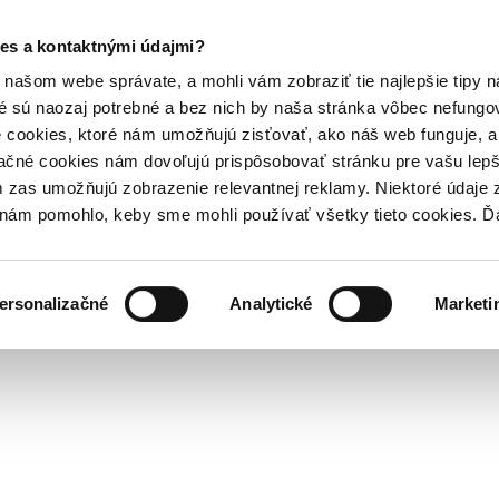
es a kontaktnými údajmi?
našom webe správate, a mohli vám zobraziť tie najlepšie tipy n
é sú naozaj potrebné a bez nich by naša stránka vôbec nefung
 cookies, ktoré nám umožňujú zisťovať, ako náš web funguje, a 
ačné cookies nám dovoľujú prispôsobovať stránku pre vašu lepši
zas umožňujú zobrazenie relevantnej reklamy. Niektoré údaje z
y nám pomohlo, keby sme mohli používať všetky tieto cookies. 
ersonalizačné
Analytické
Marketi