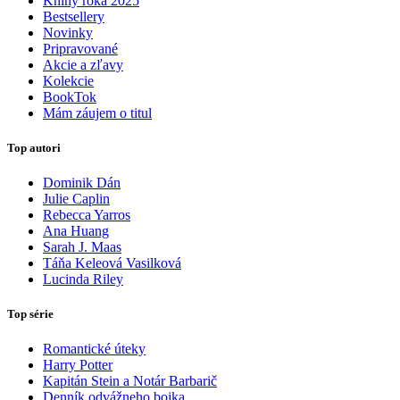
Knihy roka 2025
Bestsellery
Novinky
Pripravované
Akcie a zľavy
Kolekcie
BookTok
Mám záujem o titul
Top autori
Dominik Dán
Julie Caplin
Rebecca Yarros
Ana Huang
Sarah J. Maas
Táňa Keleová Vasilková
Lucinda Riley
Top série
Romantické úteky
Harry Potter
Kapitán Stein a Notár Barbarič
Denník odvážneho bojka