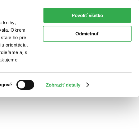
Povoliť všetko
a knihy,
ovala. Okrem
Odmietnuť
stále ho pre
u orientáciu.
dieľame aj s
Ďakujeme!
ngové
Zobraziť detaily