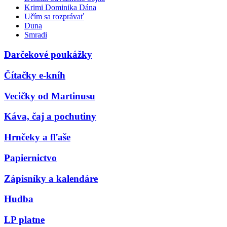
Krimi Dominika Dána
Učím sa rozprávať
Duna
Smradi
Darčekové poukážky
Čítačky e-kníh
Vecičky od Martinusu
Káva, čaj a pochutiny
Hrnčeky a fľaše
Papiernictvo
Zápisníky a kalendáre
Hudba
LP platne