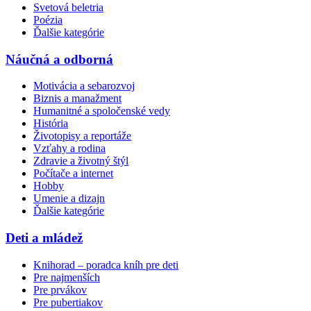
Svetová beletria
Poézia
Ďalšie kategórie
Náučná a odborná
Motivácia a sebarozvoj
Biznis a manažment
Humanitné a spoločenské vedy
História
Životopisy a reportáže
Vzťahy a rodina
Zdravie a životný štýl
Počítače a internet
Hobby
Umenie a dizajn
Ďalšie kategórie
Deti a mládež
Knihorad – poradca kníh pre deti
Pre najmenších
Pre prvákov
Pre pubertiakov