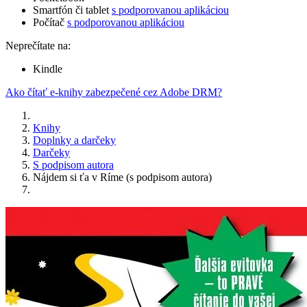
Smartfón či tablet
s podporovanou aplikáciou
Počítač
s podporovanou aplikáciou
Neprečítate na:
Kindle
Ako čítať e-knihy zabezpečené cez Adobe DRM?
Knihy
Doplnky a darčeky
Darčeky
S podpisom autora
Nájdem si ťa v Ríme (s podpisom autora)