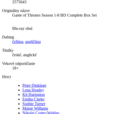
2575643
Originálny názov
Game of Thrones Season 1-8 BD Complete Box Set
Blu-ray obal
Dabing
čeština
,
angličtina
Titulky
české, anglické
Vekové odporúčanie
18+
Herci
Peter Dinklage
Lena Headey
Kit Harington
Emilia Clarke
Sophie Turner
Maisie Williams
Nikolaj Coster-Waldau