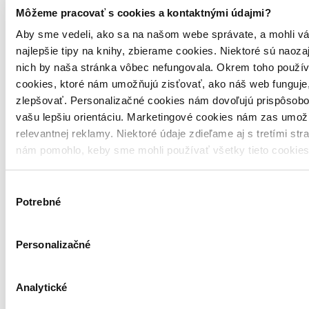
Môžeme pracovať s cookies a kontaktnými údajmi?
Filmy
Aby sme vedeli, ako sa na našom webe správate, a mohli vá
Akčné a dobrodružné
najlepšie tipy na knihy, zbierame cookies. Niektoré sú naoza
nich by naša stránka vôbec nefungovala. Okrem toho použí
Akčné
cookies, ktoré nám umožňujú zisťovať, ako náš web funguje,
Akčné seriály
zlepšovať. Personalizačné cookies nám dovoľujú prispôsobo
vašu lepšiu orientáciu. Marketingové cookies nám zas umož
Filmy
relevantnej reklamy. Niektoré údaje zdieľame aj s tretími str
Horory, fantasy a sci-fi
nám pomohlo, keby sme mohli používať všetky tieto cookie
Sci-fi a fantasy
Výber
Fantazijné filmy
Potrebné
súhlasu
Filmy
Blu-ray filmy
Personalizačné
Blu-ray
Analytické
Akčné a dobrodružné