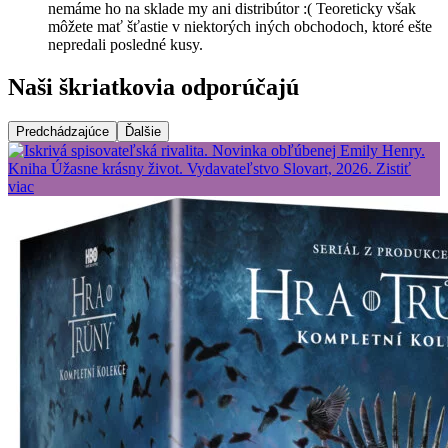
nemáme ho na sklade my ani distribútor :( Teoreticky však
môžete mať šťastie v niektorých iných obchodoch, ktoré ešte
nepredali posledné kusy.
Naši škriatkovia odporúčajú
Predchádzajúce
Ďalšie