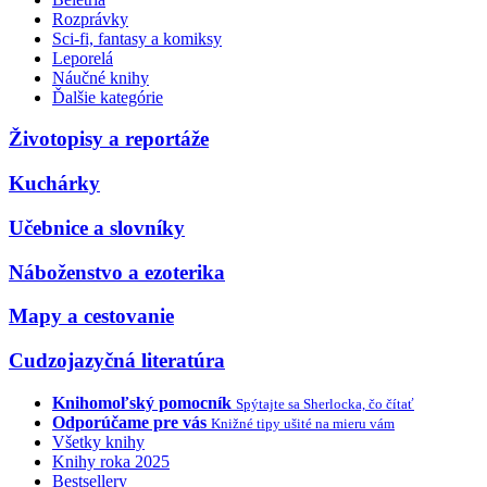
Rozprávky
Sci-fi, fantasy a komiksy
Leporelá
Náučné knihy
Ďalšie kategórie
Životopisy a reportáže
Kuchárky
Učebnice a slovníky
Náboženstvo a ezoterika
Mapy a cestovanie
Cudzojazyčná literatúra
Knihomoľský pomocník
Spýtajte sa Sherlocka, čo čítať
Odporúčame pre vás
Knižné tipy ušité na mieru vám
Všetky knihy
Knihy roka 2025
Bestsellery