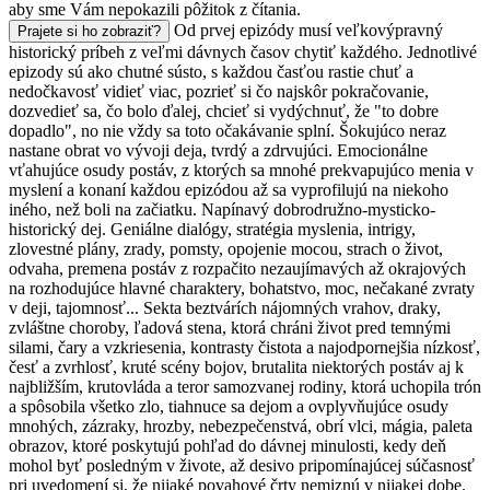
aby sme Vám nepokazili pôžitok z čítania.
Od prvej epizódy musí veľkovýpravný
Prajete si ho zobraziť?
historický príbeh z veľmi dávnych časov chytiť každého. Jednotlivé
epizody sú ako chutné sústo, s každou časťou rastie chuť a
nedočkavosť vidieť viac, pozrieť si čo najskôr pokračovanie,
dozvedieť sa, čo bolo ďalej, chcieť si vydýchnuť, že "to dobre
dopadlo", no nie vždy sa toto očakávanie splní. Šokujúco neraz
nastane obrat vo vývoji deja, tvrdý a zdrvujúci. Emocionálne
vťahujúce osudy postáv, z ktorých sa mnohé prekvapujúco menia v
myslení a konaní každou epizódou až sa vyprofilujú na niekoho
iného, než boli na začiatku. Napínavý dobrodružno-mysticko-
historický dej. Geniálne dialógy, stratégia myslenia, intrigy,
zlovestné plány, zrady, pomsty, opojenie mocou, strach o život,
odvaha, premena postáv z rozpačito nezaujímavých až okrajových
na rozhodujúce hlavné charaktery, bohatstvo, moc, nečakané zvraty
v deji, tajomnosť... Sekta beztvárích nájomných vrahov, draky,
zvláštne choroby, ľadová stena, ktorá chráni život pred temnými
silami, čary a vzkriesenia, kontrasty čistota a najodpornejšia nízkosť,
česť a zvrhlosť, kruté scény bojov, brutalita niektorých postáv aj k
najbližším, krutovláda a teror samozvanej rodiny, ktorá uchopila trón
a spôsobila všetko zlo, tiahnuce sa dejom a ovplyvňujúce osudy
mnohých, zázraky, hrozby, nebezpečenstvá, obrí vlci, mágia, paleta
obrazov, ktoré poskytujú pohľad do dávnej minulosti, kedy deň
mohol byť posledným v živote, až desivo pripomínajúcej súčasnosť
pri uvedomení si, že nijaké povahové črty nemiznú v nijakej dobe.