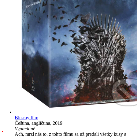
Blu-ray film
Čeština, angličtina, 2019
Vypredané
Ach, mrzí nás to, z tohto filmu sa už predali všetky kusy a