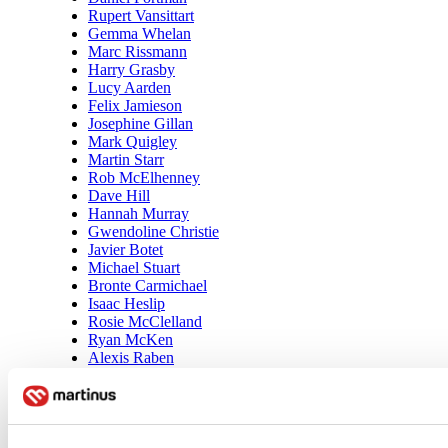
Rupert Vansittart
Gemma Whelan
Marc Rissmann
Harry Grasby
Lucy Aarden
Felix Jamieson
Josephine Gillan
Mark Quigley
Martin Starr
Rob McElhenney
Dave Hill
Hannah Murray
Gwendoline Christie
Javier Botet
Michael Stuart
Bronte Carmichael
Isaac Heslip
Rosie McClelland
Ryan McKen
Alexis Raben
Tipper Seifert-Cleveland
Owen Whitelaw
Andrew Bicknell
Kategorizácia