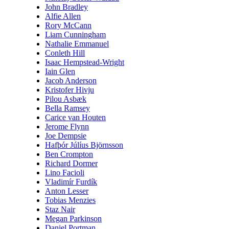
John Bradley
Alfie Allen
Rory McCann
Liam Cunningham
Nathalie Emmanuel
Conleth Hill
Isaac Hempstead-Wright
Iain Glen
Jacob Anderson
Kristofer Hivju
Pilou Asbæk
Bella Ramsey
Carice van Houten
Jerome Flynn
Joe Dempsie
Hafþór Júlíus Björnsson
Ben Crompton
Richard Dormer
Lino Facioli
Vladimír Furdík
Anton Lesser
Tobias Menzies
Staz Nair
Megan Parkinson
Daniel Portman