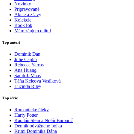
Novinky
Pripravované
Akcie a zľavy
Kolekcie
BookTok
Mám záujem o titul
Top autori
Dominik Dán
Julie Caplin
Rebecca Yarros
Ana Huang
Sarah J. Maas
Táňa Keleová Vasilková
Lucinda Riley
Top série
Romantické úteky
Harry Potter
Kapitán Stein a Notár Barbarič
Denník odvážneho bojka
Krimi Dominika Dána