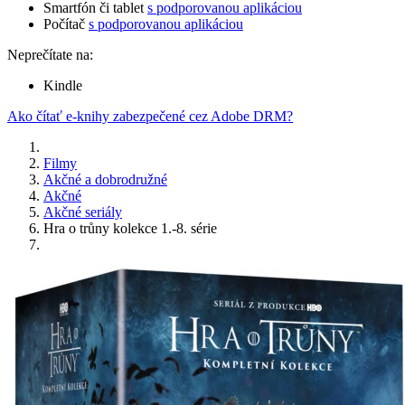
Smartfón či tablet
s podporovanou aplikáciou
Počítač
s podporovanou aplikáciou
Neprečítate na:
Kindle
Ako čítať e-knihy zabezpečené cez Adobe DRM?
Filmy
Akčné a dobrodružné
Akčné
Akčné seriály
Hra o trůny kolekce 1.-8. série