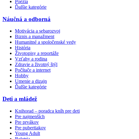
Poézia
Ďalšie kategórie
Náučná a odborná
Motivácia a sebarozvoj
Biznis a manažment
Humanitné a spoločenské vedy
História
Životopisy a reportáže
Vzťahy a rodina
Zdravie a životný štýl
Počítače a internet
Hobby
Umenie a dizajn
Ďalšie kategórie
Deti a mládež
Knihorad – poradca kníh pre deti
Pre najmenších
Pre prvákov
Pre pubertiakov
Young Adult
Beletria