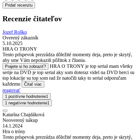
Pridať recenziu
Recenzie čitateľov
Jozef Roško
Overený zákazník
5.10.2025
HRA O TRONY
Tento príspevok prezrádza dôležité momenty deja, preto je skrytý,
aby sme Vám nepokazili pôžitok z čítania.
HRA O TRONY je top serial mam všetky
Prajete si ho zobraziť?
serije na DVD je top serial aky som doteraz videl na DVD herci su
top lokacije su top som rad že natočili taky to serial odporučam
každemu
Čítať viac
reagovať
1 pozitívne hodnotenie
1
1 negatívne hodnotenie
1
Katarína Chajdáková
Neoverený nákup
14.1.2024
Hra o tróny
Tento príspevok prezrádza dôležité momenty deja, preto je skrytý,