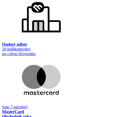
Osobný odber
20 kníhkupectiev
po celom Slovensku
Sme 7-násobný
MasterCard
Obchodník roka