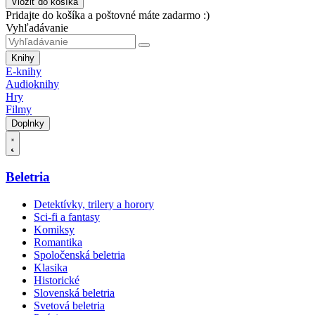
Vložiť do košíka
Pridajte do košíka a poštovné máte zadarmo :)
Vyhľadávanie
Knihy
E-knihy
Audioknihy
Hry
Filmy
Doplnky
Beletria
Detektívky, trilery a horory
Sci-fi a fantasy
Komiksy
Romantika
Spoločenská beletria
Klasika
Historické
Slovenská beletria
Svetová beletria