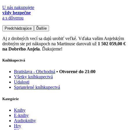
U nás nakupujete
vždy bezpečne
a s dôverou
Predchádzajúce
Ďalšie
Aj z drobných vecí sa dajú urobiť veľké. Vďaka vašim Anjelským
drobným ste pri nákupoch na Martinuse darovali už
1 502 059,00 €
na Dobrého Anjela
. Ďakujeme!
Kníhkupectvá
Bratislava - Obchodná
• Otvorené do 21:00
Všetky kníhkupectvá
Udalosti
Spriatelené kníhkupectvá
Kategórie
Knihy
E-knihy
Audioknihy
Hry