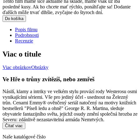
Tento film máme síce aktuálne na sklade, máme však už iba
posledné kusy. Ak ho chcete mať rýchlo, ponáhľajte sa! Dodanie
ďalších môže trvať dlhšie, zvyčajne do štyroch dní.
Do košíka
Popis filmu
Podrobnosti
Recenzie
Viac o titule
Viac obrázkov
Obrázky
Ve Hře o trůny zvítězíš, nebo zemřeš
Násilí, klamy a intriky ve velkém stylu provází rody Westerosu osmi
vynikajícími sériemi. Vše pro jediný účel - usednout na Železný
trůn. Cenami Emmy® ověnčený seriál natočený na motivy knižních
bestsellerů "Píseň ledu a ohně" George R. R. Martina, sleduje
obyvatele fantazijního světa, jejichž osudy změní společná hrozba ze
Severu: zdánlivě nezastavitelná armáda Nemrtvých.
Čítať viac
Naše katalógové číslo