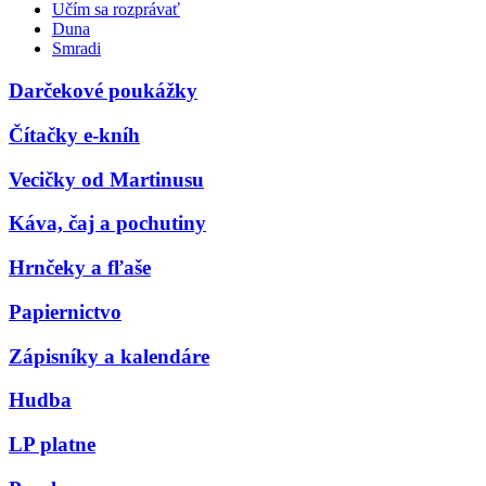
Učím sa rozprávať
Duna
Smradi
Darčekové poukážky
Čítačky e-kníh
Vecičky od Martinusu
Káva, čaj a pochutiny
Hrnčeky a fľaše
Papiernictvo
Zápisníky a kalendáre
Hudba
LP platne