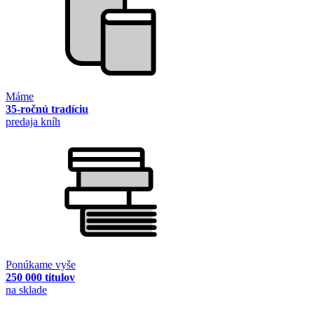
Máme
35-ročnú tradíciu
predaja kníh
Ponúkame vyše
250 000 titulov
na sklade