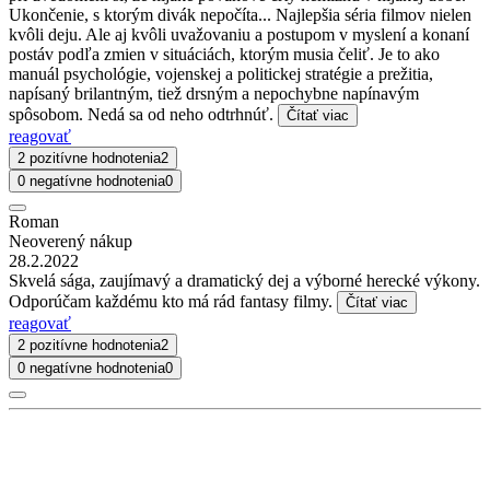
Ukončenie, s ktorým divák nepočíta... Najlepšia séria filmov nielen
kvôli deju. Ale aj kvôli uvažovaniu a postupom v myslení a konaní
postáv podľa zmien v situáciách, ktorým musia čeliť. Je to ako
manuál psychológie, vojenskej a politickej stratégie a prežitia,
napísaný brilantným, tiež drsným a nepochybne napínavým
spôsobom. Nedá sa od neho odtrhnúť.
Čítať viac
reagovať
2 pozitívne hodnotenia
2
0 negatívne hodnotenia
0
Roman
Neoverený nákup
28.2.2022
Skvelá sága, zaujímavý a dramatický dej a výborné herecké výkony.
Odporúčam každému kto má rád fantasy filmy.
Čítať viac
reagovať
2 pozitívne hodnotenia
2
0 negatívne hodnotenia
0