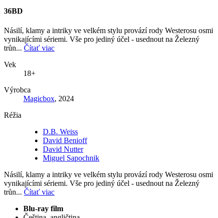
36BD
Násilí, klamy a intriky ve velkém stylu provází rody Westerosu osmi
vynikajícími sériemi. Vše pro jediný účel - usednout na Železný
trůn...
Čítať viac
Vek
18+
Výrobca
Magicbox
, 2024
Réžia
D.B. Weiss
David Benioff
David Nutter
Miguel Sapochnik
Násilí, klamy a intriky ve velkém stylu provází rody Westerosu osmi
vynikajícími sériemi. Vše pro jediný účel - usednout na Železný
trůn...
Čítať viac
Blu-ray film
Čeština, angličtina