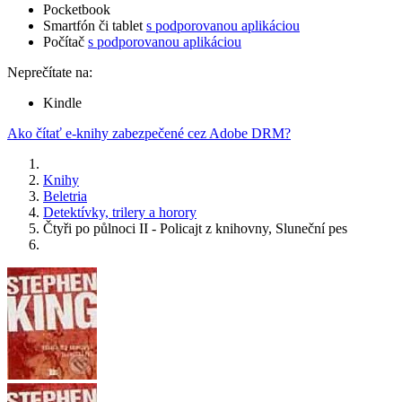
Pocketbook
Smartfón či tablet
s podporovanou aplikáciou
Počítač
s podporovanou aplikáciou
Neprečítate na:
Kindle
Ako čítať e-knihy zabezpečené cez Adobe DRM?
Knihy
Beletria
Detektívky, trilery a horory
Čtyři po půlnoci II - Policajt z knihovny, Sluneční pes