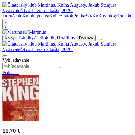
Doručenie
Kníhkupectvá
Knihovrátok
Poukážky
Knižný blog
Kontakt
E-knihy
Audioknihy
Hry
Filmy
Knihy
Doplnky
Vyhľadávanie
Prihlásiť
11,70 €