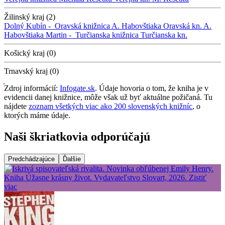
Žilinský kraj (2)
Dolný Kubín -
Oravská knižnica A. Habovštiaka
Oravská kn. A.
Habovštiaka
Martin -
Turčianska knižnica
Turčianska kn.
Košický kraj (0)
Trnavský kraj (0)
Zdroj informácií:
Infogate.sk
. Údaje hovoria o tom, že kniha je v
evidencii danej knižnice, môže však už byť aktuálne požičaná. Tu
nájdete
zoznam všetkých viac ako 200 slovenských knižníc
, o
ktorých máme údaje.
Naši škriatkovia odporúčajú
Predchádzajúce
Ďalšie