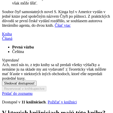
však môže líšiť.
Soubor čtyř samostatných novel S. Kinga byl v Americe vydán v
jedné knize pod společným názvem Čtyři po půlnoci. Z praktických
důvodů se první české vydání rozdělilo, se souhlasem autorova
literárního agenta, do dvou knih.
Čítať viac
Kniha
Čítaná
Pevná väzba
Čeština
Vypredané
Ach, mrzí nás to, z tejto knihy sa už predali všetky výtlačky a
nemáme ju na sklade my ani vydavateľ :( Teoreticky však môžete
mať šťastie v niektorých iných obchodoch, ktoré ešte nepredali
posledné kusy.
Sledovať dostupnosť
Rezervovať v kníhkupectve
Pridať do zoznamu
Dostupné v
11 knižniciach
.
Požičať v knižnici
V ktorých knižniciach majú túto knihu?