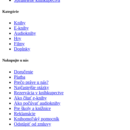
Spriatelené kníhkupectvá
Kategórie
Knihy
E-knihy
Audioknihy
Hry
Filmy
Doplnky
Nakupujte u nás
Doručenie
Platba
Prečo práve u nás?
Najčastejšie otázky
Rezervácia v kníhkupectve
Ako čítať e-knihy
Ako počúvať audioknihy
Pre školy a knižnice
Reklamácie
Knihomoľský pomocník
Odstúpiť od zmluvy