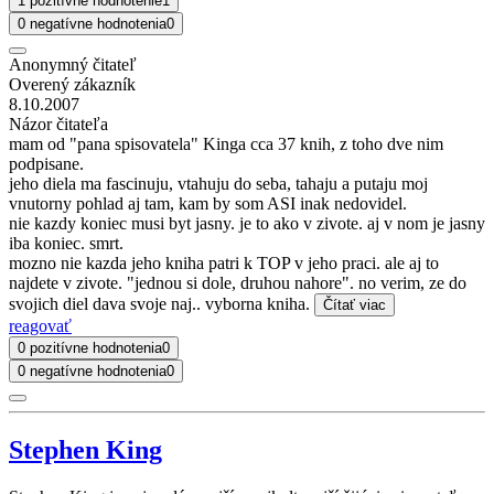
1 pozitívne hodnotenie
1
0 negatívne hodnotenia
0
Anonymný čitateľ
Overený zákazník
8.10.2007
Názor čitateľa
mam od "pana spisovatela" Kinga cca 37 knih, z toho dve nim
podpisane.
jeho diela ma fascinuju, vtahuju do seba, tahaju a putaju moj
vnutorny pohlad aj tam, kam by som ASI inak nedovidel.
nie kazdy koniec musi byt jasny. je to ako v zivote. aj v nom je jasny
iba koniec. smrt.
mozno nie kazda jeho kniha patri k TOP v jeho praci. ale aj to
najdete v zivote. "jednou si dole, druhou nahore". no verim, ze do
svojich diel dava svoje naj.. vyborna kniha.
Čítať viac
reagovať
0 pozitívne hodnotenia
0
0 negatívne hodnotenia
0
Stephen King