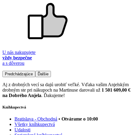
U nás nakupujete
vždy bezpečne
a s dôverou
Predchádzajúce
Ďalšie
Aj z drobných vecí sa dajú urobiť veľké. Vďaka vašim Anjelským
drobným ste pri nákupoch na Martinuse darovali už
1 501 609,00 €
na Dobrého Anjela
. Ďakujeme!
Kníhkupectvá
Bratislava - Obchodná
• Otvárame o 10:00
Všetky kníhkupectvá
Udalosti