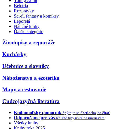
Young Adult
Beletria
Rozprávky
Sci-fi, fantasy a komiksy
Leporelá
Náučné knihy
Ďalšie kategórie
Životopisy a reportáže
Kuchárky
Učebnice a slovníky
Náboženstvo a ezoterika
Mapy a cestovanie
Cudzojazyčná literatúra
Knihomoľský pomocník
Spýtajte sa Sherlocka, čo čítať
Odporúčame pre vás
Knižné tipy ušité na mieru vám
Všetky knihy
Knihy roka 2025