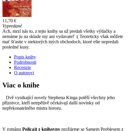
11,70 €
Vypredané
Ach, mrzí nás to, z tejto knihy sa už predali všetky výtlačky a
nemáme ju na sklade my ani vydavateľ :( Teoreticky však môžete
mať šťastie v niektorých iných obchodoch, ktoré ešte nepredali
posledné kusy.
Popis knihy
Podrobnosti
Recenzie
O autorovi
Viac o knihe
Dvě vynikající novely Stephena Kinga potěší všechny jeho
příznivce, kteří netrpělivě očekávají další novinky od
nepřekonatelného mistra hororu.
V románu
Policajt z knihovny
prožijeme se Samem Peeblesem z