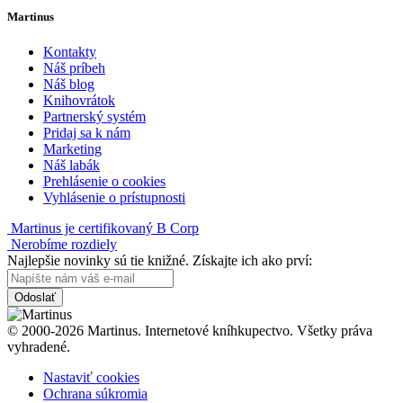
Martinus
Kontakty
Náš príbeh
Náš blog
Knihovrátok
Partnerský systém
Pridaj sa k nám
Marketing
Náš labák
Prehlásenie o cookies
Vyhlásenie o prístupnosti
Martinus je certifikovaný B Corp
Nerobíme rozdiely
Najlepšie novinky sú tie knižné. Získajte ich ako prví:
Odoslať
© 2000-2026 Martinus. Internetové kníhkupectvo. Všetky práva
vyhradené.
Nastaviť cookies
Ochrana súkromia