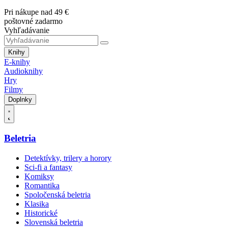
Pri nákupe nad 49 €
poštovné zadarmo
Vyhľadávanie
Knihy
E-knihy
Audioknihy
Hry
Filmy
Doplnky
Beletria
Detektívky, trilery a horory
Sci-fi a fantasy
Komiksy
Romantika
Spoločenská beletria
Klasika
Historické
Slovenská beletria