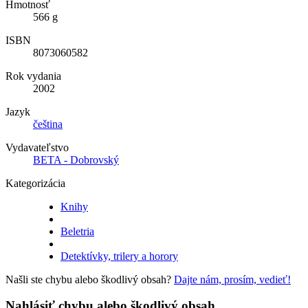
Hmotnosť
566 g
ISBN
8073060582
Rok vydania
2002
Jazyk
čeština
Vydavateľstvo
BETA - Dobrovský
Kategorizácia
Knihy
Beletria
Detektívky, trilery a horory
Našli ste chybu alebo škodlivý obsah?
Dajte nám, prosím, vedieť!
Nahlásiť chybu alebo škodlivý obsah