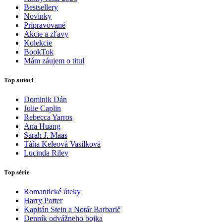
Bestsellery
Novinky
Pripravované
Akcie a zľavy
Kolekcie
BookTok
Mám záujem o titul
Top autori
Dominik Dán
Julie Caplin
Rebecca Yarros
Ana Huang
Sarah J. Maas
Táňa Keleová Vasilková
Lucinda Riley
Top série
Romantické úteky
Harry Potter
Kapitán Stein a Notár Barbarič
Denník odvážneho bojka