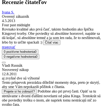
Recenzie čitateľov
Ivana S.
Overený zákazník
4.5.2013
Four past midnight
Rovnako kvalitné ako prvá časť, takisto hodnotím ako špičku
Kingovej tvorby. Obe poviedky sú absolútne hororové, napätie sa
dá krájať, sú absolútne temné a ja som len rada, že to nesfilmovali,
lebo by to určite spackali :)
Čítať viac
reagovať
0 pozitívne hodnotenia
0
0 negatívne hodnotenia
0
Vladi Rusnák
Neoverený nákup
12.8.2011
aj zvyšné dve sú výborné
Tento príspevok prezrádza dôležité momenty deja, preto je skrytý,
aby sme Vám nepokazili pôžitok z čítania.
Podobne ako pri prvej časti. Opäť sa tu
Prajete si ho zobraziť?
stretávame s dvomi ďalšími novelami od pána Kinga. Tentokrát sú
obe poviedky trošku o inom, ale napriek tomu nestrácajú nič zo
svojho čara.