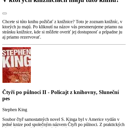
Chcete si túto knihu požičať z knižnice? Toto je zoznam knižníc, v
ktorých ju majú. Po kliknutí na názov vás presmerujeme priamo na
stránku knižnice, kde si môžete overiť jej dostupnosť a prípadne ju
aj priamo rezervovať.
Čtyři po půlnoci II - Policajt z knihovny, Sluneční
pes
Stephen King
Soubor čtyř samostatných novel S. Kinga byl v Americe vydán v
jedné knize pod společným názvem Čtyři po půlnoci. Z praktických