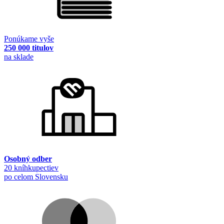
Ponúkame vyše
250 000 titulov
na sklade
Osobný odber
20 kníhkupectiev
po celom Slovensku