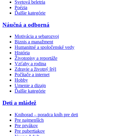
Svetová beletria
Poézia
Ďalšie kategórie
Náučná a odborná
Motivácia a sebarozvoj
Biznis a manažment
Humanitné a spoločenské vedy
História
Životopisy a reportáže
Vzťahy a rodina
Zdravie a životný štýl
Počítače a internet
Hobby
Umenie a dizajn
Ďalšie kategórie
Deti a mládež
Knihorad – poradca kníh pre deti
Pre najmenších
Pre prvákov
Pre pubertiakov