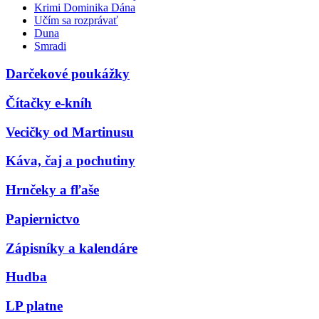
Krimi Dominika Dána
Učím sa rozprávať
Duna
Smradi
Darčekové poukážky
Čítačky e-kníh
Vecičky od Martinusu
Káva, čaj a pochutiny
Hrnčeky a fľaše
Papiernictvo
Zápisníky a kalendáre
Hudba
LP platne