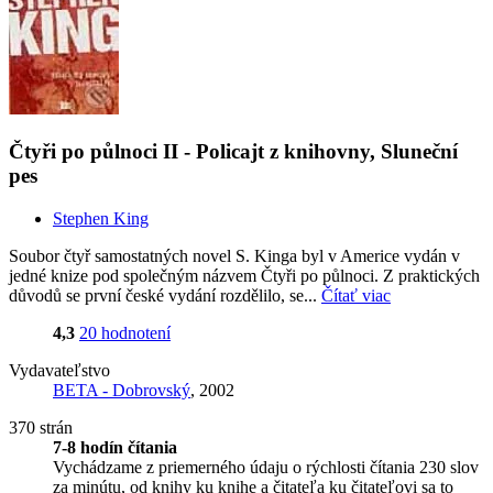
Čtyři po půlnoci II - Policajt z knihovny, Sluneční
pes
Stephen King
Soubor čtyř samostatných novel S. Kinga byl v Americe vydán v
jedné knize pod společným názvem Čtyři po půlnoci. Z praktických
důvodů se první české vydání rozdělilo, se...
Čítať viac
4,3
20 hodnotení
Vydavateľstvo
BETA - Dobrovský
, 2002
370 strán
7-8 hodín čítania
Vychádzame z priemerného údaju o rýchlosti čítania 230 slov
za minútu, od knihy ku knihe a čitateľa ku čitateľovi sa to