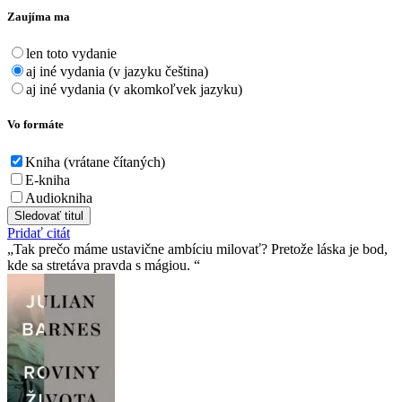
Zaujíma ma
len toto vydanie
aj iné vydania (v jazyku čeština)
aj iné vydania (v akomkoľvek jazyku)
Vo formáte
Kniha (vrátane čítaných)
E-kniha
Audiokniha
Sledovať titul
Pridať citát
Tak prečo máme ustavične ambíciu milovať? Pretože láska je bod,
kde sa stretáva pravda s mágiou.