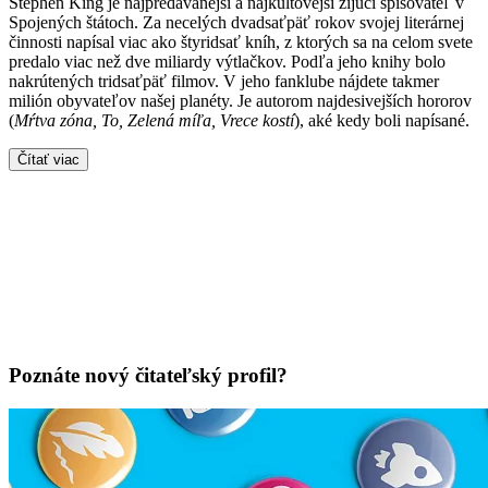
Stephen King je najpredávanejší a najkultovejší žijúci spisovateľ v
Spojených štátoch. Za necelých dvadsaťpäť rokov svojej literárnej
činnosti napísal viac ako štyridsať kníh, z ktorých sa na celom svete
predalo viac než dve miliardy výtlačkov. Podľa jeho knihy bolo
nakrútených tridsaťpäť filmov. V jeho fanklube nájdete takmer
milión obyvateľov našej planéty. Je autorom najdesivejších hororov
(
Mŕtva zóna, To, Zelená míľa, Vrece kostí
), aké kedy boli napísané.
Čítať viac
Poznáte nový čitateľský profil?