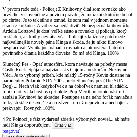
V prvom rade teda - Policajt Z Knihovny čítal som rovnako ako
prvý diel v slovenčine a poviem pravdu, že mráz mi skutočne behal
po chrbte. Je to tak silné a temné, že som mal v jednom momente
strach z knižnice. A vôbec sa nedá diviť. Nebezpečná knihovníčka
Ardelia Lortzová je dosť veľké sústo a rovnako aj policajt, ktorý
trestá deti, ak knihy nevrátia včas. Policajt z knižnice patrí medzi
najkvalitnejšie novely pána Kinga a škoda, že ju nikto filmovo
nespracoval. Vynikajúci nápad a rovnako aj atmosféra. Patrí do
povinného čítania každého človeka, čo má rád Kinga. 100%
Slunečný Pes - Opäť atmosféra, ktorá naväzuje na príbehy mesta
Castle Rock. Spája sa najviac asi s Cujom a neskorším Nezbytné
Věci. Je to výborný príbeh, kde mladý 15-ročný Kevin dostane na
narodeniny Polaroid SUN 500 - preto Slunečný pes (The SUN
Dog) ... Nech však kedykoľvek a na čokoľvek namieri hľadáčik,
robí to fotky akéhosi psa pri plote. Pop Merril po tomto nástroji
zatúži a Kevinovi ho ukradne. Postupne sa na neho foťák naviaže a
fotky sú stále desivejšie a na záver... no už nepoviem a nechajte sa
prekvapiť. Rovných 100%.
4 Po Polnoci je fakt vydarená zbierka výborných noviel... ak máte
radi Kinga doporučujem.
Čítať viac
reagovať