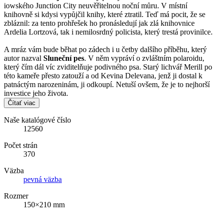
iowského Junction City neuvěřitelnou noční můru. V místní
knihovně si kdysi vypůjčil knihy, které ztratil. Teď má pocit, že se
zbláznil: za tento prohřešek ho pronásledují jak zlá knihovnice
Ardelia Lortzová, tak i nemilosrdný policista, který trestá provinilce.
A mráz vám bude běhat po zádech i u četby dalšího příběhu, který
autor nazval
Sluneční pes
. V něm vypráví o zvláštním polaroidu,
který čím dál víc zviditelňuje podivného psa. Starý lichvář Merill po
této kameře přesto zatouží a od Kevina Delevana, jenž ji dostal k
patnáctým narozeninám, ji odkoupí. Netuší ovšem, že je to nejhorší
investice jeho života.
Čítať viac
Naše katalógové číslo
12560
Počet strán
370
Väzba
pevná väzba
Rozmer
150×210 mm