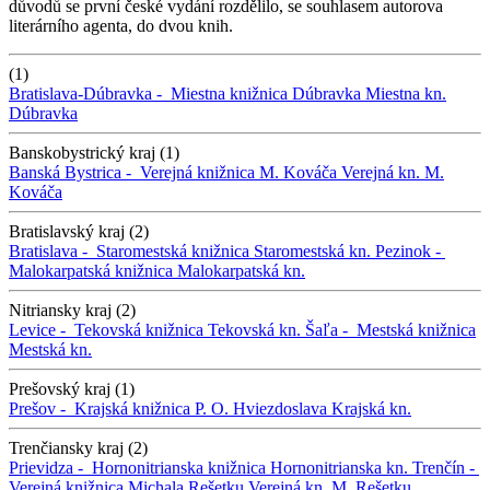
důvodů se první české vydání rozdělilo, se souhlasem autorova
literárního agenta, do dvou knih.
(1)
Bratislava-Dúbravka -
Miestna knižnica Dúbravka
Miestna kn.
Dúbravka
Banskobystrický kraj (1)
Banská Bystrica -
Verejná knižnica M. Kováča
Verejná kn. M.
Kováča
Bratislavský kraj (2)
Bratislava -
Staromestská knižnica
Staromestská kn.
Pezinok -
Malokarpatská knižnica
Malokarpatská kn.
Nitriansky kraj (2)
Levice -
Tekovská knižnica
Tekovská kn.
Šaľa -
Mestská knižnica
Mestská kn.
Prešovský kraj (1)
Prešov -
Krajská knižnica P. O. Hviezdoslava
Krajská kn.
Trenčiansky kraj (2)
Prievidza -
Hornonitrianska knižnica
Hornonitrianska kn.
Trenčín -
Verejná knižnica Michala Rešetku
Verejná kn. M. Rešetku