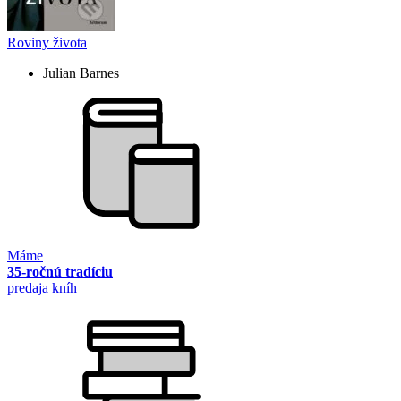
Roviny života
Julian Barnes
Máme
35-ročnú tradíciu
predaja kníh