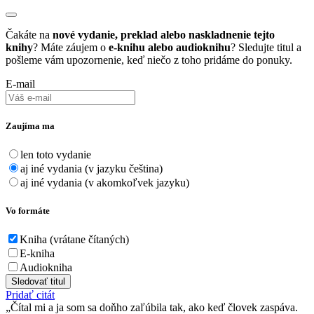
Čakáte na
nové vydanie, preklad alebo naskladnenie tejto
knihy
? Máte záujem o
e-knihu alebo audioknihu
? Sledujte titul a
pošleme vám upozornenie, keď niečo z toho pridáme do ponuky.
E-mail
Zaujíma ma
len toto vydanie
aj iné vydania (v jazyku čeština)
aj iné vydania (v akomkoľvek jazyku)
Vo formáte
Kniha (vrátane čítaných)
E-kniha
Audiokniha
Sledovať titul
Pridať citát
Čítal mi a ja som sa doňho zaľúbila tak, ako keď človek zaspáva.