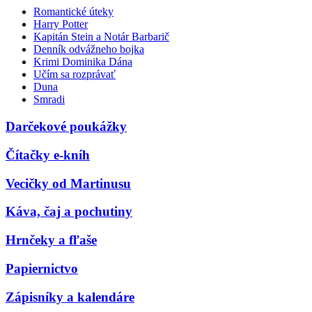
Romantické úteky
Harry Potter
Kapitán Stein a Notár Barbarič
Denník odvážneho bojka
Krimi Dominika Dána
Učím sa rozprávať
Duna
Smradi
Darčekové poukážky
Čítačky e-kníh
Vecičky od Martinusu
Káva, čaj a pochutiny
Hrnčeky a fľaše
Papiernictvo
Zápisníky a kalendáre