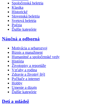
Spoločenská beletria
Klasika
Historické
Slovenská beletria
Svetová beletria
Poézia
Ďalšie kategórie
Náučná a odborná
Motivácia a sebarozvoj
Biznis a manažment
Humanitné a spoločenské vedy
História
Životopisy a reportáže
Vzťahy a rodina
Zdravie a životný štýl
Počítače a internet
Hobby
Umenie a dizajn
Ďalšie kategórie
Deti a mládež