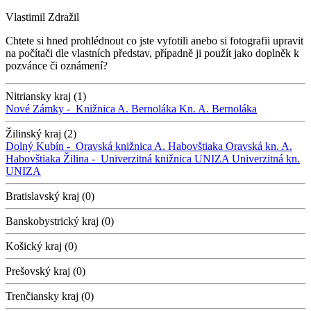
Vlastimil Zdražil
Chtete si hned prohlédnout co jste vyfotili anebo si fotografii upravit
na počítači dle vlastních představ, případně ji použít jako doplněk k
pozvánce či oznámení?
Nitriansky kraj (1)
Nové Zámky -
Knižnica A. Bernoláka
Kn. A. Bernoláka
Žilinský kraj (2)
Dolný Kubín -
Oravská knižnica A. Habovštiaka
Oravská kn. A.
Habovštiaka
Žilina -
Univerzitná knižnica UNIZA
Univerzitná kn.
UNIZA
Bratislavský kraj (0)
Banskobystrický kraj (0)
Košický kraj (0)
Prešovský kraj (0)
Trenčiansky kraj (0)