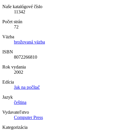
Naše katalógové číslo
11342
Počet strán
72
Väzba
brožovaná väzba
ISBN
8072266810
Rok vydania
2002
Edícia
Jak na počítač
Jazyk
čeština
Vydavateľstvo
Computer Press
Kategorizácia