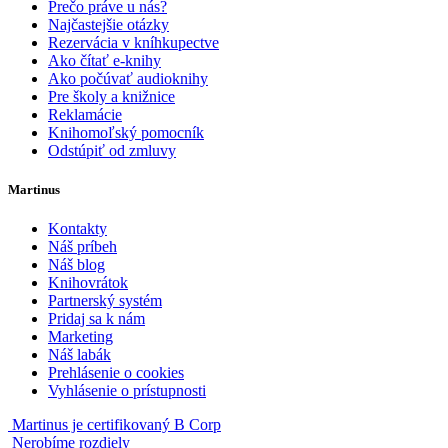
Prečo práve u nás?
Najčastejšie otázky
Rezervácia v kníhkupectve
Ako čítať e-knihy
Ako počúvať audioknihy
Pre školy a knižnice
Reklamácie
Knihomoľský pomocník
Odstúpiť od zmluvy
Martinus
Kontakty
Náš príbeh
Náš blog
Knihovrátok
Partnerský systém
Pridaj sa k nám
Marketing
Náš labák
Prehlásenie o cookies
Vyhlásenie o prístupnosti
Martinus je certifikovaný B Corp
Nerobíme rozdiely