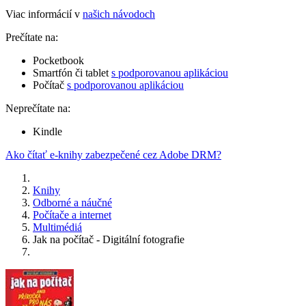
Viac informácií v
našich návodoch
Prečítate na:
Pocketbook
Smartfón či tablet
s podporovanou aplikáciou
Počítač
s podporovanou aplikáciou
Neprečítate na:
Kindle
Ako čítať e-knihy zabezpečené cez Adobe DRM?
Knihy
Odborné a náučné
Počítače a internet
Multimédiá
Jak na počítač - Digitální fotografie