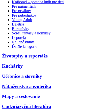
Knihorad – poradca kníh pre deti
Pre najmenších
Pre prvákov
Pre pubertiakov
Young Adult
Beletria
Rozprávky
Sci-fi, fantasy a komiksy
Leporelá
Náučné knihy
Ďalšie kategórie
Životopisy a reportáže
Kuchárky
Učebnice a slovníky
Náboženstvo a ezoterika
Mapy a cestovanie
Cudzojazyčná literatúra