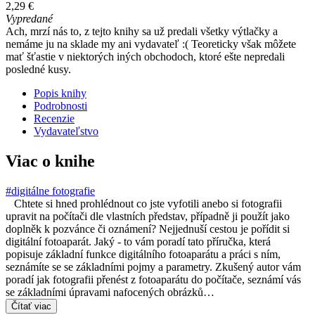
2,29 €
Vypredané
Ach, mrzí nás to, z tejto knihy sa už predali všetky výtlačky a
nemáme ju na sklade my ani vydavateľ :( Teoreticky však môžete
mať šťastie v niektorých iných obchodoch, ktoré ešte nepredali
posledné kusy.
Popis knihy
Podrobnosti
Recenzie
Vydavateľstvo
Viac o knihe
#digitálne fotografie
Chtete si hned prohlédnout co jste vyfotili anebo si fotografii
upravit na počítači dle vlastních představ, případně ji použít jako
doplněk k pozvánce či oznámení? Nejjednuší cestou je pořídit si
digitální fotoaparát. Jaký - to vám poradí tato příručka, která
popisuje základní funkce digitálního fotoaparátu a práci s ním,
seznámíte se se základními pojmy a parametry. Zkušený autor vám
poradí jak fotografii přenést z fotoaparátu do počítače, seznámí vás
se základními úpravami nafocených obrázků…
Čítať viac