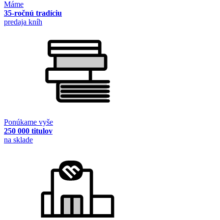
Máme
35-ročnú tradíciu
predaja kníh
Ponúkame vyše
250 000 titulov
na sklade