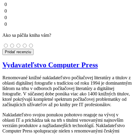
0
0
0
0
Ako sa páčila kniha vám?
Pridať recenziu
Vydavateľstvo Computer Press
Renomované knižné nakladateľstvo počítačovej literatúry a titulov z
oblasti digitálnej fotografie s tradíciou od roku 1994 je dominantným
lídrom na trhu v odboroch počítačovej literatúry a digitálnej
fotografie. V súčasnej dobe ponúka viac ako 1400 knižných titulov,
ktoré pokrývajú kompletné spektrum počítačovej problematiky od
začínajúcich užívateľov až po knihy pre IT profesionálov.
Nakladateľstvo svojou ponukou pohotovo reaguje na vývoj v
oblasti IT a prichádza tak na trh s titulmi venovanými najnovším
verziám produktov a najžiadanejších technológií. Nakladateľstvo
Computer Press spolupracuje nielen s renomovanými českými