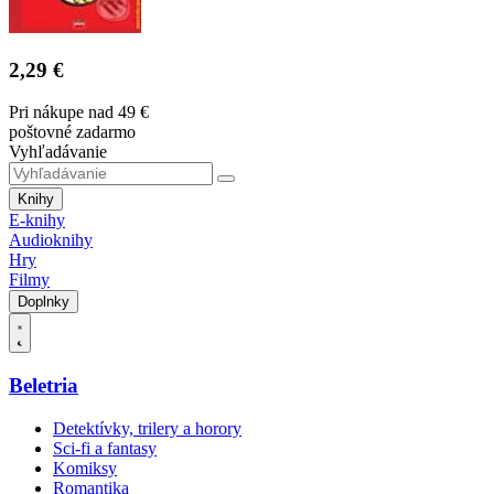
2,29 €
Pri nákupe nad 49 €
poštovné zadarmo
Vyhľadávanie
Knihy
E-knihy
Audioknihy
Hry
Filmy
Doplnky
Beletria
Detektívky, trilery a horory
Sci-fi a fantasy
Komiksy
Romantika