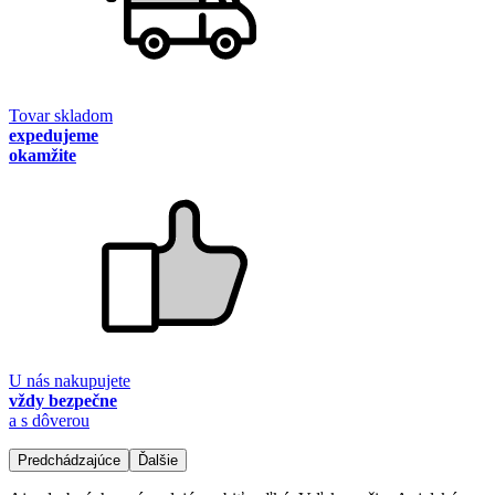
Tovar skladom
expedujeme
okamžite
U nás nakupujete
vždy bezpečne
a s dôverou
Predchádzajúce
Ďalšie