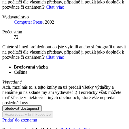
na počítači dle vlastních představ, případně ji použít jako doplněk k
pozvánce či oznámení?
Čítať viac
Vydavateľstvo
Computer Press
, 2002
Počet strán
72
Chtete si hned prohlédnout co jste vyfotili anebo si fotografii upravit
na počítači dle vlastních představ, případně ji použít jako doplněk k
pozvánce či oznámení?
Čítať viac
Brožovaná väzba
Čeština
Vypredané
Ach, mrzí nás to, z tejto knihy sa už predali všetky výtlačky a
nemáme ju na sklade my ani vydavateľ :( Teoreticky však môžete
mať šťastie v niektorých iných obchodoch, ktoré ešte nepredali
posledné kusy.
Sledovať dostupnosť
Rezervovať v kníhkupectve
Pridať do zoznamu