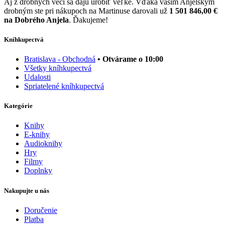
Aj z drobných vecí sa dajú urobiť veľké. Vďaka vašim Anjelským
drobným ste pri nákupoch na Martinuse darovali už
1 501 846,00 €
na Dobrého Anjela
. Ďakujeme!
Kníhkupectvá
Bratislava - Obchodná
• Otvárame o 10:00
Všetky kníhkupectvá
Udalosti
Spriatelené kníhkupectvá
Kategórie
Knihy
E-knihy
Audioknihy
Hry
Filmy
Doplnky
Nakupujte u nás
Doručenie
Platba