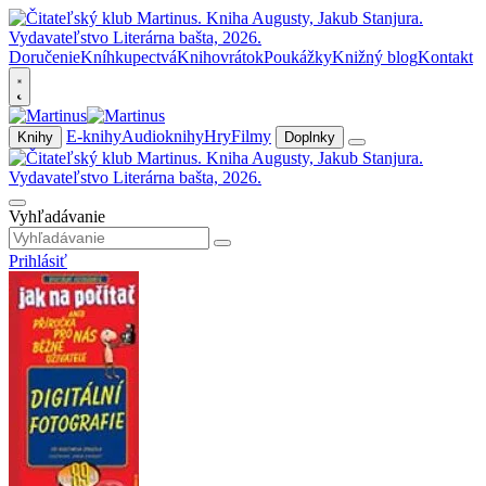
Doručenie
Kníhkupectvá
Knihovrátok
Poukážky
Knižný blog
Kontakt
E-knihy
Audioknihy
Hry
Filmy
Knihy
Doplnky
Vyhľadávanie
Prihlásiť