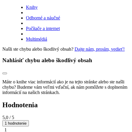
Knihy
Odborné a náučné
Počítače a internet
Multimédiá
Našli ste chybu alebo škodlivý obsah?
Dajte nám, prosím, vedieť!
Nahlásiť chybu alebo škodlivý obsah
Máte o knihe viac informácií ako je na tejto stránke alebo ste našli
chybu? Budeme vám veľmi vďační, ak nám pomôžete s doplnením
informácií na našich stránkach.
Hodnotenia
5,0
/ 5
1 hodnotenie
1