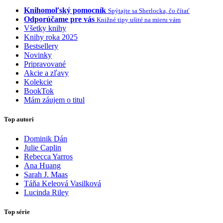
Knihomoľský pomocník
Spýtajte sa Sherlocka, čo čítať
Odporúčame pre vás
Knižné tipy ušité na mieru vám
Všetky knihy
Knihy roka 2025
Bestsellery
Novinky
Pripravované
Akcie a zľavy
Kolekcie
BookTok
Mám záujem o titul
Top autori
Dominik Dán
Julie Caplin
Rebecca Yarros
Ana Huang
Sarah J. Maas
Táňa Keleová Vasilková
Lucinda Riley
Top série