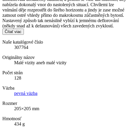
nabízela dokonalý vnor do nastolených situací. Chvílemi lze
vnímání děje rozprostřít do širého horizontu a jindy je zase možné
zatnout ostré vhledy přímo do makrokosmu zúčastněných bytostí.
Nastavený způsob tak nenásilně vybízí k jemnému deflorování
(někdy snad až k defaunování) všech zavedených zvyklostí.
Čítať viac
Naše katalógové číslo
307764
Originálny názov
Malé vizity aneb malé vizity
Počet strán
128
Väzba
pevná väzba
Rozmer
205×205 mm
Hmotnosť
434 g