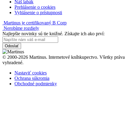
Náš labák
Prehlásenie o cookies
Vyhlásenie o prístupnosti
Martinus je certifikovaný B Corp
Nerobíme rozdiely
Najlepšie novinky sú tie knižné. Získajte ich ako prví:
Odoslať
© 2000-2026 Martinus. Internetové kníhkupectvo. Všetky práva
vyhradené.
Nastaviť cookies
Ochrana súkromia
Obchodné podmienky