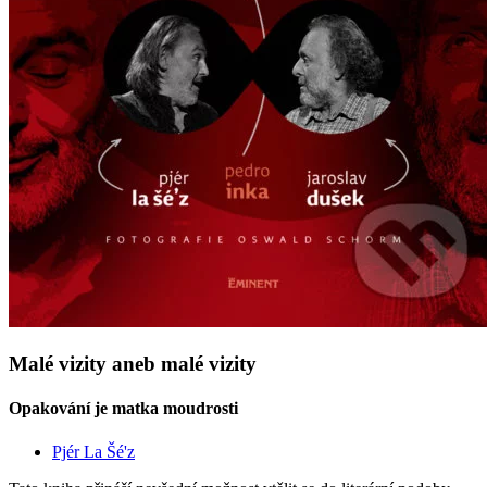
Malé vizity aneb malé vizity
Opakování je matka moudrosti
Pjér La Šé'z