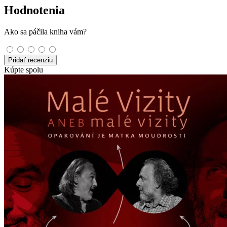
Hodnotenia
Ako sa páčila kniha vám?
Pridať recenziu
Kúpte spolu