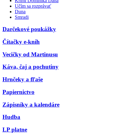
Krimi Dominika Dána
Učím sa rozprávať
Duna
Smradi
Darčekové poukážky
Čítačky e-kníh
Vecičky od Martinusu
Káva, čaj a pochutiny
Hrnčeky a fľaše
Papiernictvo
Zápisníky a kalendáre
Hudba
LP platne