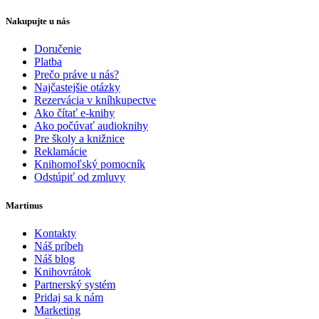
Nakupujte u nás
Doručenie
Platba
Prečo práve u nás?
Najčastejšie otázky
Rezervácia v kníhkupectve
Ako čítať e-knihy
Ako počúvať audioknihy
Pre školy a knižnice
Reklamácie
Knihomoľský pomocník
Odstúpiť od zmluvy
Martinus
Kontakty
Náš príbeh
Náš blog
Knihovrátok
Partnerský systém
Pridaj sa k nám
Marketing