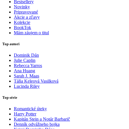
Bestsellery
Novinky
Pripravované
Akcie a zľavy
Kolekcie
BookTok
Mám záujem o titul
Top autori
Dominik Dán
Julie Caplin
Rebecca Yarros
Ana Huang
Sarah J. Maas
Táňa Keleová Vasilková
Lucinda Riley
Top série
Romantické úteky
Harry Potter
Kapitán Stein a Notár Barbarič
Denník odvážneho bojka