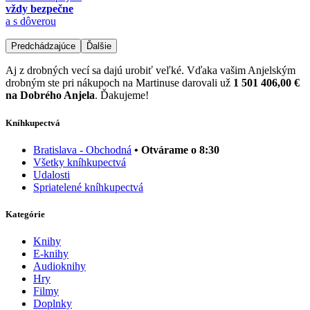
vždy bezpečne
a s dôverou
Predchádzajúce
Ďalšie
Aj z drobných vecí sa dajú urobiť veľké. Vďaka vašim Anjelským
drobným ste pri nákupoch na Martinuse darovali už
1 501 406,00 €
na Dobrého Anjela
. Ďakujeme!
Kníhkupectvá
Bratislava - Obchodná
• Otvárame o 8:30
Všetky kníhkupectvá
Udalosti
Spriatelené kníhkupectvá
Kategórie
Knihy
E-knihy
Audioknihy
Hry
Filmy
Doplnky