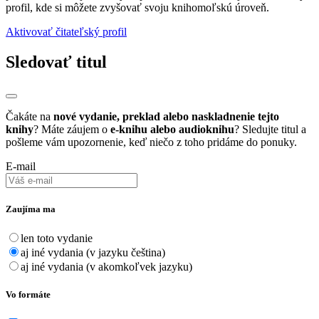
profil, kde si môžete zvyšovať svoju knihomoľskú úroveň.
Aktivovať čitateľský profil
Sledovať titul
Čakáte na
nové vydanie, preklad alebo naskladnenie tejto
knihy
? Máte záujem o
e-knihu alebo audioknihu
? Sledujte titul a
pošleme vám upozornenie, keď niečo z toho pridáme do ponuky.
E-mail
Zaujíma ma
len toto vydanie
aj iné vydania (v jazyku čeština)
aj iné vydania (v akomkoľvek jazyku)
Vo formáte