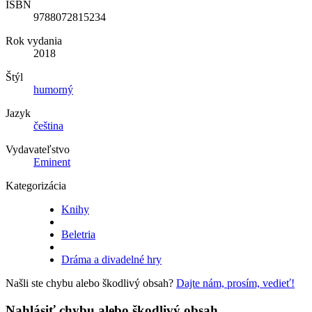
ISBN
9788072815234
Rok vydania
2018
Štýl
humorný
Jazyk
čeština
Vydavateľstvo
Eminent
Kategorizácia
Knihy
Beletria
Dráma a divadelné hry
Našli ste chybu alebo škodlivý obsah?
Dajte nám, prosím, vedieť!
Nahlásiť chybu alebo škodlivý obsah