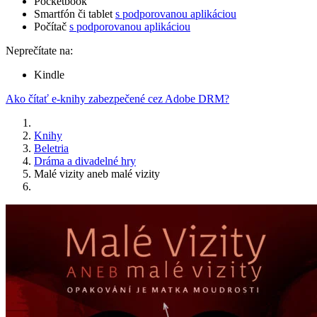
Pocketbook
Smartfón či tablet
s podporovanou aplikáciou
Počítač
s podporovanou aplikáciou
Neprečítate na:
Kindle
Ako čítať e-knihy zabezpečené cez Adobe DRM?
Knihy
Beletria
Dráma a divadelné hry
Malé vizity aneb malé vizity