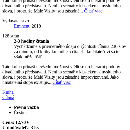
Tato kniha přináší nevšední možnost vtělit se do literární podoby
divadelního představení. Není to scénář v klasickém smyslu toho
slova, i proto, že Malé Vizity jsou zásadně...
Čítať viac
Vydavateľstvo
Eminent
, 2018
128 strán
2-3 hodiny čítania
Vychádzame z priemerného údaju o rýchlosti čítania 230 slov
za minútu, od knihy ku knihe a čitateľa ku čitateľovi sa to
však môže líšiť.
Tato kniha přináší nevšední možnost vtělit se do literární podoby
divadelního představení. Není to scénář v klasickém smyslu toho
slova, i proto, že Malé Vizity jsou zásadně improvizované. Jako
hmatatelná stopa existuje...
Čítať viac
Kniha
Čítaná
Pevná väzba
Čeština
Cena:
12,70 €
U dodávateľa 3 ks