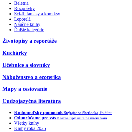
Beletria
Rozprávky
Sci-fi, fantasy a komiksy
Leporelá
Náučné knihy
Ďalšie kategórie
Životopisy a reportáže
Kuchárky
Učebnice a slovníky
Náboženstvo a ezoterika
Mapy a cestovanie
Cudzojazyčná literatúra
Knihomoľský pomocník
Spýtajte sa Sherlocka, čo čítať
Odporúčame pre vás
Knižné tipy ušité na mieru vám
Všetky knihy
Knihy roka 2025