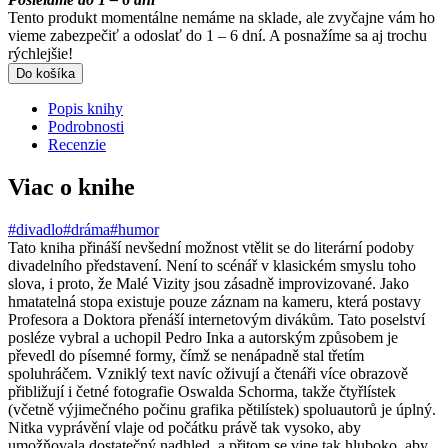
Tento produkt momentálne nemáme na sklade, ale zvyčajne vám ho
vieme zabezpečiť a odoslať do 1 – 6 dní. A posnažíme sa aj trochu
rýchlejšie!
Do košíka
Popis knihy
Podrobnosti
Recenzie
Viac o knihe
#divadlo
#dráma
#humor
Tato kniha přináší nevšední možnost vtělit se do literární podoby
divadelního představení. Není to scénář v klasickém smyslu toho
slova, i proto, že Malé Vizity jsou zásadně improvizované. Jako
hmatatelná stopa existuje pouze záznam na kameru, která postavy
Profesora a Doktora přenáší internetovým divákům. Tato poselství
posléze vybral a uchopil Pedro Inka a autorským způsobem je
převedl do písemné formy, čímž se nenápadně stal třetím
spoluhráčem. Vzniklý text navíc oživují a čtenáři více obrazově
přibližují i četné fotografie Oswalda Schorma, takže čtyřlístek
(včetně výjimečného počinu grafika pětilístek) spoluautorů je úplný.
Nitka vyprávění vlaje od počátku právě tak vysoko, aby
umožňovala dostatečný nadhled, a přitom se vine tak hluboko, aby