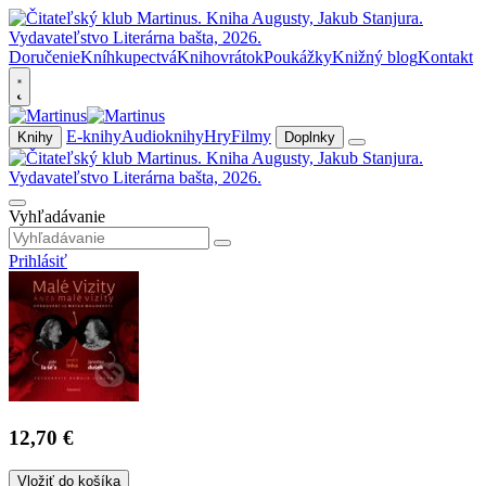
Doručenie
Kníhkupectvá
Knihovrátok
Poukážky
Knižný blog
Kontakt
E-knihy
Audioknihy
Hry
Filmy
Knihy
Doplnky
Vyhľadávanie
Prihlásiť
12,70 €
Vložiť do košíka