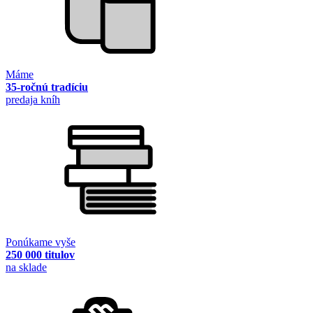
Máme
35-ročnú tradíciu
predaja kníh
Ponúkame vyše
250 000 titulov
na sklade