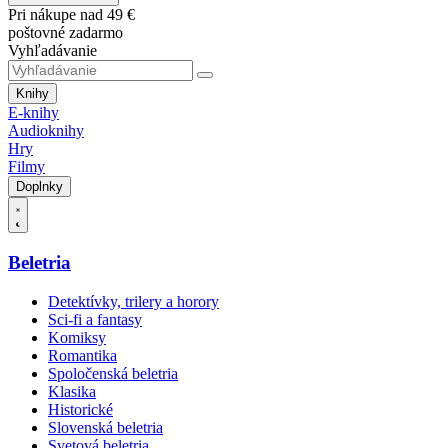
Pri nákupe nad 49 €
poštovné zadarmo
Vyhľadávanie
Knihy
E-knihy
Audioknihy
Hry
Filmy
Doplnky
Beletria
Detektívky, trilery a horory
Sci-fi a fantasy
Komiksy
Romantika
Spoločenská beletria
Klasika
Historické
Slovenská beletria
Svetová beletria