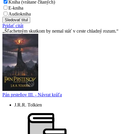
Kniha (vrátane čítaných)
E-kniha
Audiokniha
Sledovať titul
Pridať citát
Šľachetným skutkom by nemal stáť v ceste chladný rozum.
Pán prsteňov III. - Návrat kráľa
J.R.R. Tolkien