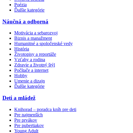
Poézia
Ďalšie kategórie
Náučná a odborná
Motivácia a sebarozvoj
Biznis a manažment
Humanitné a spoločenské vedy
História
Životopisy a reportáže
Vzťahy a rodina
Zdravie a životný štýl
Počítače a internet
Hobby
Umenie a dizajn
Ďalšie kategórie
Deti a mládež
Knihorad – poradca kníh pre deti
Pre najmenších
Pre prvákov
Pre pubertiakov
Young Adult