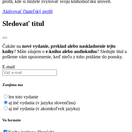
profil, kde si môžete zvyšovať svoju knihomoľskú úroveň.
Aktivovať čitateľský profil
Sledovať titul
Čakáte na
nové vydanie, preklad alebo naskladnenie tejto
knihy
? Máte záujem o
e-knihu alebo audioknihu
? Sledujte titul a
pošleme vám upozornenie, keď niečo z toho pridáme do ponuky.
E-mail
Zaujíma ma
len toto vydanie
aj iné vydania (v jazyku slovenčina)
aj iné vydania (v akomkoľvek jazyku)
Vo formáte