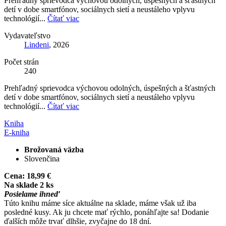
Prehľadný sprievodca výchovou odolných, úspešných a šťastných
detí v dobe smartfónov, sociálnych sietí a neustáleho vplyvu
technológií...
Čítať viac
Vydavateľstvo
Lindeni
, 2026
Počet strán
240
Prehľadný sprievodca výchovou odolných, úspešných a šťastných
detí v dobe smartfónov, sociálnych sietí a neustáleho vplyvu
technológií...
Čítať viac
Kniha
E-kniha
Brožovaná väzba
Slovenčina
Cena:
18,99 €
Na sklade 2 ks
Posielame ihneď
Túto knihu máme síce aktuálne na sklade, máme však už iba
posledné kusy. Ak ju chcete mať rýchlo, ponáhľajte sa! Dodanie
ďalších môže trvať dlhšie, zvyčajne do 18 dní.