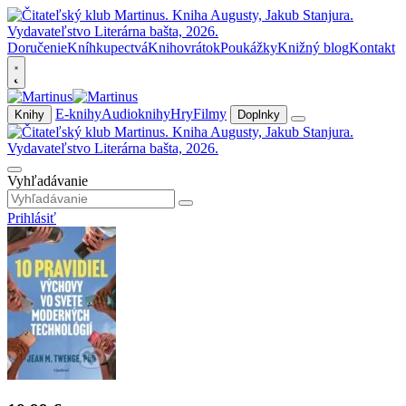
Doručenie
Kníhkupectvá
Knihovrátok
Poukážky
Knižný blog
Kontakt
E-knihy
Audioknihy
Hry
Filmy
Knihy
Doplnky
Vyhľadávanie
Prihlásiť