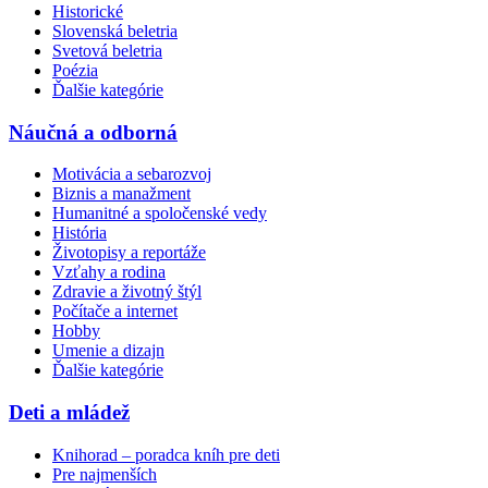
Historické
Slovenská beletria
Svetová beletria
Poézia
Ďalšie kategórie
Náučná a odborná
Motivácia a sebarozvoj
Biznis a manažment
Humanitné a spoločenské vedy
História
Životopisy a reportáže
Vzťahy a rodina
Zdravie a životný štýl
Počítače a internet
Hobby
Umenie a dizajn
Ďalšie kategórie
Deti a mládež
Knihorad – poradca kníh pre deti
Pre najmenších