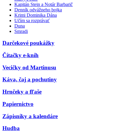
Kapitán Stein a Notár Barbarič
Denník odvážneho bojka
Krimi Dominika Dána
Učím sa rozprávať
Duna
Smradi
Darčekové poukážky
Čítačky e-kníh
Vecičky od Martinusu
Káva, čaj a pochutiny
Hrnčeky a fľaše
Papiernictvo
Zápisníky a kalendáre
Hudba