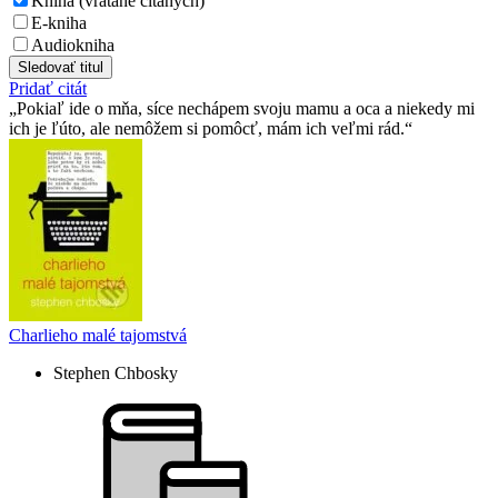
Kniha (vrátane čítaných)
E-kniha
Audiokniha
Sledovať titul
Pridať citát
Pokiaľ ide o mňa, síce nechápem svoju mamu a oca a niekedy mi
ich je ľúto, ale nemôžem si pomôcť, mám ich veľmi rád.
Charlieho malé tajomstvá
Stephen Chbosky