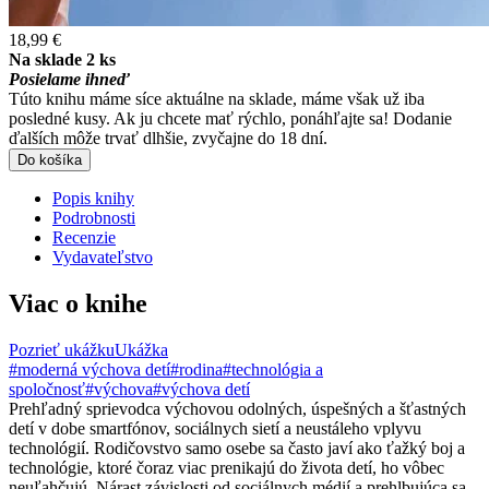
18,99 €
Na sklade 2 ks
Posielame ihneď
Túto knihu máme síce aktuálne na sklade, máme však už iba
posledné kusy. Ak ju chcete mať rýchlo, ponáhľajte sa! Dodanie
ďalších môže trvať dlhšie, zvyčajne do 18 dní.
Do košíka
Popis knihy
Podrobnosti
Recenzie
Vydavateľstvo
Viac o knihe
Pozrieť ukážku
Ukážka
#moderná výchova detí
#rodina
#technológia a
spoločnosť
#výchova
#výchova detí
Prehľadný sprievodca výchovou odolných, úspešných a šťastných
detí v dobe smartfónov, sociálnych sietí a neustáleho vplyvu
technológií. Rodičovstvo samo osebe sa často javí ako ťažký boj a
technológie, ktoré čoraz viac prenikajú do života detí, ho vôbec
neuľahčujú. Nárast závislosti od sociálnych médií a prehlbujúca sa