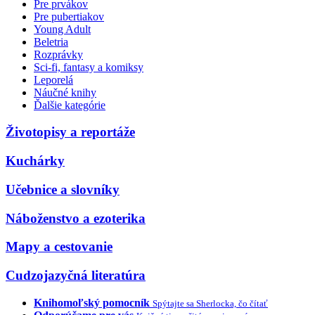
Pre prvákov
Pre pubertiakov
Young Adult
Beletria
Rozprávky
Sci-fi, fantasy a komiksy
Leporelá
Náučné knihy
Ďalšie kategórie
Životopisy a reportáže
Kuchárky
Učebnice a slovníky
Náboženstvo a ezoterika
Mapy a cestovanie
Cudzojazyčná literatúra
Knihomoľský pomocník
Spýtajte sa Sherlocka, čo čítať