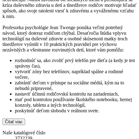
kríza duševného zdravia u detí a tínedžerov rodičov motivuje hľadať
spôsob, ako svoje ratolesti viesť k zdravému a vyváženému vzťahu
k nim.
Profesorka psychológie Jean Twenge ponúka veľmi potrebný
návod, ktorý doteraz rodičom chýbal. Desaťročia štúdia vplyvu
technológií na duševné zdravie a osobné skúsenosti matky troch
tínedžerov vyústili v 10 praktických pravidiel pre výchovu
nezávislých a všestranne rozvinutých detí, ktoré vám pomôžu:
rozhodnúť sa, ako zvoliť prvý telefón pre dieťa (a kedy je ten
správny čas),
vytvoriť zóny bez telefónov, napríklad spálne a rodinné
večere,
zabrániť deťom v prístupe na sociálne médiá, kým na to
nebudú pripravené,
nastaviť účinnú rodičovskú kontrolu na zariadeniach,
mať pod kontrolou používanie školského notebooku, hernej
konzoly, tabletu a iných technológií,
poskytnúť deťom slobodu v reálnom svete.
Čítať viac
Naše katalógové číslo
3732239