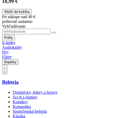
18,99 €
Vložiť do košíka
Pri nákupe nad 49 €
poštovné zadarmo
Vyhľadávanie
Knihy
E-knihy
Audioknihy
Hry
Filmy
Doplnky
Beletria
Detektívky, trilery a horory
Sci-fi a fantasy
Komiksy
Romantika
Spoločenská beletria
Klasika