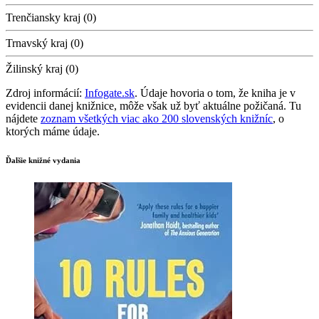
Trenčiansky kraj (0)
Trnavský kraj (0)
Žilinský kraj (0)
Zdroj informácií:
Infogate.sk
. Údaje hovoria o tom, že kniha je v
evidencii danej knižnice, môže však už byť aktuálne požičaná. Tu
nájdete
zoznam všetkých viac ako 200 slovenských knižníc
, o
ktorých máme údaje.
Ďalšie knižné vydania