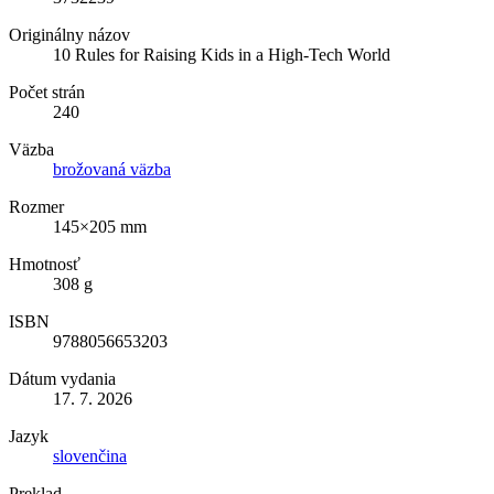
Originálny názov
10 Rules for Raising Kids in a High-Tech World
Počet strán
240
Väzba
brožovaná väzba
Rozmer
145×205 mm
Hmotnosť
308 g
ISBN
9788056653203
Dátum vydania
17. 7. 2026
Jazyk
slovenčina
Preklad