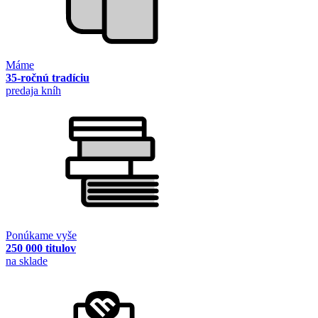
Máme
35-ročnú tradíciu
predaja kníh
Ponúkame vyše
250 000 titulov
na sklade