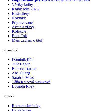
Odporúčame pre vás
Knižné tipy ušité na mieru vám
Všetky knihy
Knihy roka 2025
Bestsellery
Novinky
Pripravované
Akcie a zľavy
Kolekcie
BookTok
Mám záujem o titul
Top autori
Dominik Dán
Julie Caplin
Rebecca Yarros
Ana Huang
Sarah J. Maas
Táňa Keleová Vasilková
Lucinda Riley
Top série
Romantické úteky
Harry Potter