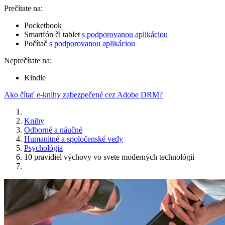
Prečítate na:
Pocketbook
Smartfón či tablet
s podporovanou aplikáciou
Počítač
s podporovanou aplikáciou
Neprečítate na:
Kindle
Ako čítať e-knihy zabezpečené cez Adobe DRM?
Knihy
Odborné a náučné
Humanitné a spoločenské vedy
Psychológia
10 pravidiel výchovy vo svete moderných technológií