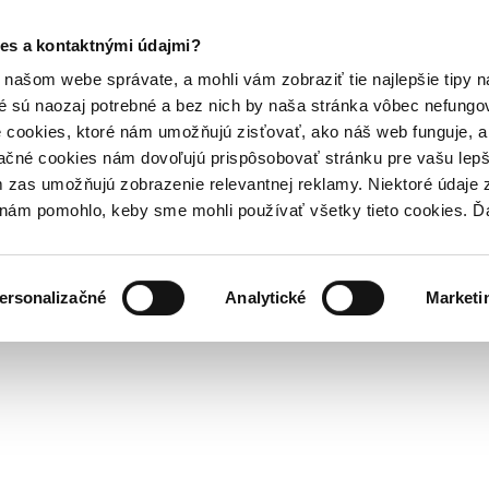
es a kontaktnými údajmi?
našom webe správate, a mohli vám zobraziť tie najlepšie tipy n
é sú naozaj potrebné a bez nich by naša stránka vôbec nefung
 cookies, ktoré nám umožňujú zisťovať, ako náš web funguje, a 
ačné cookies nám dovoľujú prispôsobovať stránku pre vašu lepši
zas umožňujú zobrazenie relevantnej reklamy. Niektoré údaje z
y nám pomohlo, keby sme mohli používať všetky tieto cookies. 
ersonalizačné
Analytické
Marketi