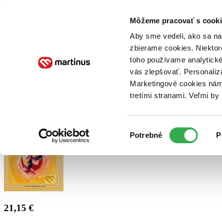
Doručenie
Kníhkupectvá
Knihovrátok
Poukážky
Knižný blog
Kontakt
Môžeme pracovať s cooki
Aby sme vedeli, ako sa na 
zbierame cookies. Niektor
E-knihy
Audioknihy
Hry
Filmy
Knihy
Doplnky
toho používame analytické
vás zlepšovať. Personaliz
Vyhľadávanie
Marketingové cookies nám 
tretími stranami. Veľmi b
Prihlásiť
Výber
Potrebné
P
súhlasu
21,15 €