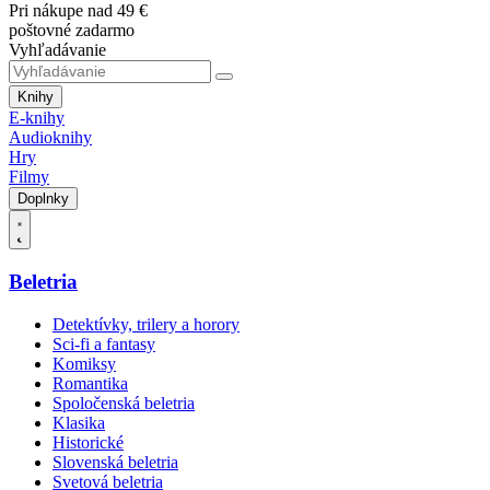
Pri nákupe nad 49 €
poštovné zadarmo
Vyhľadávanie
Knihy
E-knihy
Audioknihy
Hry
Filmy
Doplnky
Beletria
Detektívky, trilery a horory
Sci-fi a fantasy
Komiksy
Romantika
Spoločenská beletria
Klasika
Historické
Slovenská beletria
Svetová beletria