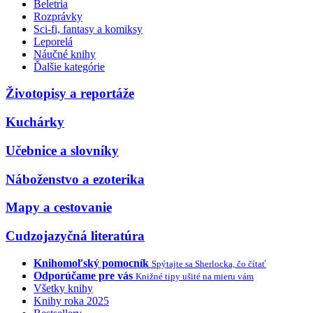
Beletria
Rozprávky
Sci-fi, fantasy a komiksy
Leporelá
Náučné knihy
Ďalšie kategórie
Životopisy a reportáže
Kuchárky
Učebnice a slovníky
Náboženstvo a ezoterika
Mapy a cestovanie
Cudzojazyčná literatúra
Knihomoľský pomocník
Spýtajte sa Sherlocka, čo čítať
Odporúčame pre vás
Knižné tipy ušité na mieru vám
Všetky knihy
Knihy roka 2025