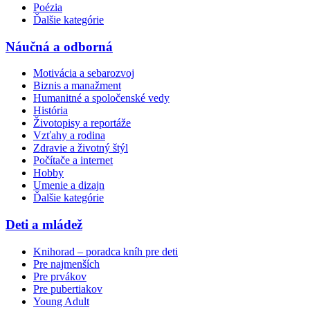
Poézia
Ďalšie kategórie
Náučná a odborná
Motivácia a sebarozvoj
Biznis a manažment
Humanitné a spoločenské vedy
História
Životopisy a reportáže
Vzťahy a rodina
Zdravie a životný štýl
Počítače a internet
Hobby
Umenie a dizajn
Ďalšie kategórie
Deti a mládež
Knihorad – poradca kníh pre deti
Pre najmenších
Pre prvákov
Pre pubertiakov
Young Adult