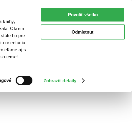
Povoliť všetko
a knihy,
ovala. Okrem
Odmietnuť
stále ho pre
u orientáciu.
dieľame aj s
Ďakujeme!
ngové
Zobraziť detaily