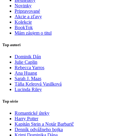
Bestsellery
Novinky
Pripravované
Akcie a zľavy
Kolekcie
BookTok
Mám záujem o titul
Top autori
Dominik Dán
Julie Caplin
Rebecca Yarros
Ana Huang
Sarah J. Maas
Táňa Keleová Vasilková
Lucinda Riley
Top série
Romantické úteky
Harry Potter
Kapitán Stein a Notár Barbarič
Denník odvážneho bojka
Krimi Dominika Dána