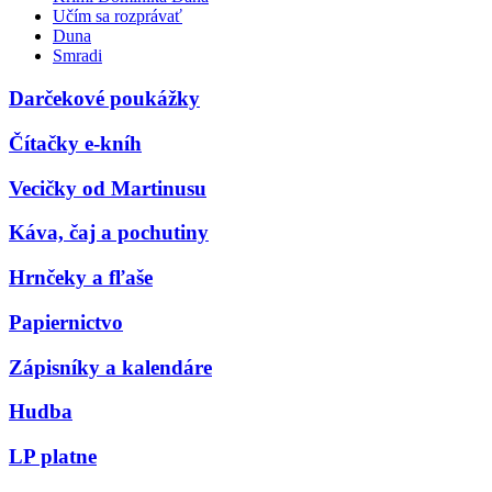
Učím sa rozprávať
Duna
Smradi
Darčekové poukážky
Čítačky e-kníh
Vecičky od Martinusu
Káva, čaj a pochutiny
Hrnčeky a fľaše
Papiernictvo
Zápisníky a kalendáre
Hudba
LP platne