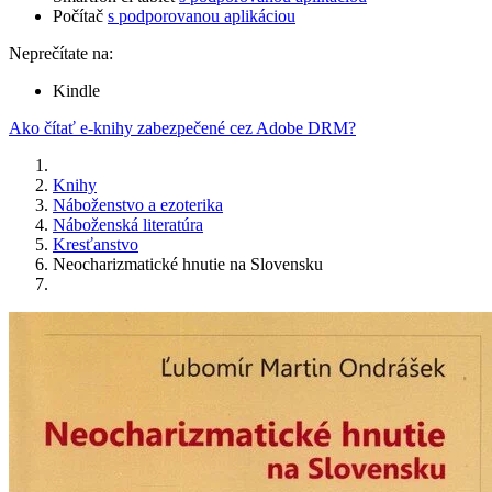
Počítač
s podporovanou aplikáciou
Neprečítate na:
Kindle
Ako čítať e-knihy zabezpečené cez Adobe DRM?
Knihy
Náboženstvo a ezoterika
Náboženská literatúra
Kresťanstvo
Neocharizmatické hnutie na Slovensku