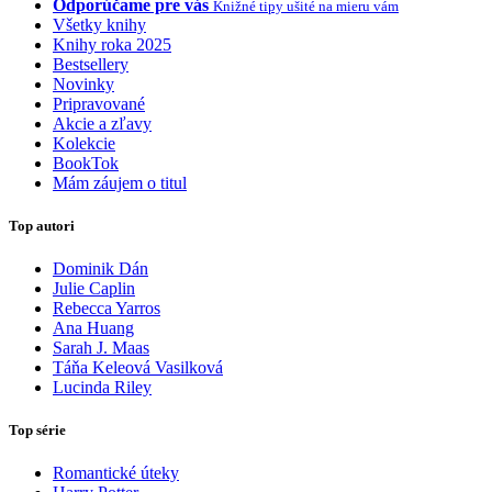
Odporúčame pre vás
Knižné tipy ušité na mieru vám
Všetky knihy
Knihy roka 2025
Bestsellery
Novinky
Pripravované
Akcie a zľavy
Kolekcie
BookTok
Mám záujem o titul
Top autori
Dominik Dán
Julie Caplin
Rebecca Yarros
Ana Huang
Sarah J. Maas
Táňa Keleová Vasilková
Lucinda Riley
Top série
Romantické úteky