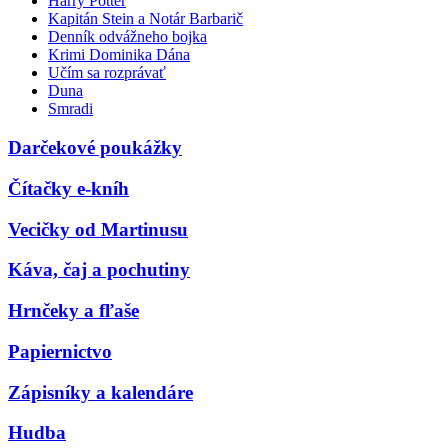
Harry Potter
Kapitán Stein a Notár Barbarič
Denník odvážneho bojka
Krimi Dominika Dána
Učím sa rozprávať
Duna
Smradi
Darčekové poukážky
Čítačky e-kníh
Vecičky od Martinusu
Káva, čaj a pochutiny
Hrnčeky a fľaše
Papiernictvo
Zápisníky a kalendáre
Hudba