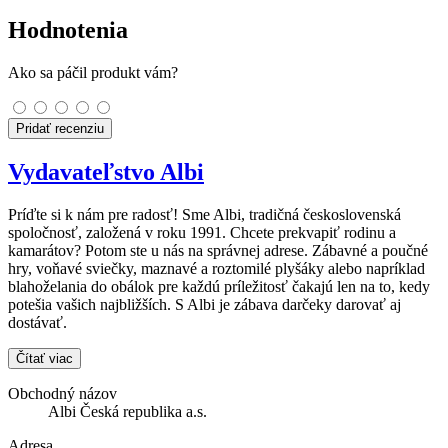
Hodnotenia
Ako sa páčil produkt vám?
Pridať recenziu
Vydavateľstvo Albi
Príďte si k nám pre radosť! Sme Albi, tradičná československá
spoločnosť, založená v roku 1991. Chcete prekvapiť rodinu a
kamarátov? Potom ste u nás na správnej adrese. Zábavné a poučné
hry, voňavé sviečky, maznavé a roztomilé plyšáky alebo napríklad
blahoželania do obálok pre každú príležitosť čakajú len na to, kedy
potešia vašich najbližších. S Albi je zábava darčeky darovať aj
dostávať.
Čítať viac
Obchodný názov
Albi Česká republika a.s.
Adresa