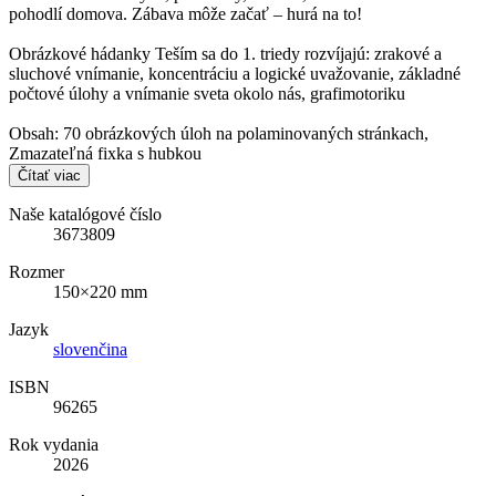
pohodlí domova. Zábava môže začať – hurá na to!
Obrázkové hádanky Teším sa do 1. triedy rozvíjajú: zrakové a
sluchové vnímanie, koncentráciu a logické uvažovanie, základné
počtové úlohy a vnímanie sveta okolo nás, grafimotoriku
Obsah: 70 obrázkových úloh na polaminovaných stránkach,
Zmazateľná fixka s hubkou
Čítať viac
Naše katalógové číslo
3673809
Rozmer
150×220 mm
Jazyk
slovenčina
ISBN
96265
Rok vydania
2026