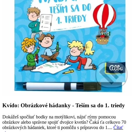
Kvído: Obrázkové hádanky - Teším sa do 1. triedy
Dokážeš spočítať bodky na motýlikovi, nájsť rýmy pomocou
obrázkov alebo správne spojiť dvojice kvetín? Čaká ťa celkovo 70
obrázkových hádaniek, ktoré ti pomôžu s prípravou do 1....
Čítať