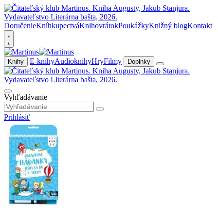
Doručenie
Kníhkupectvá
Knihovrátok
Poukážky
Knižný blog
Kontakt
E-knihy
Audioknihy
Hry
Filmy
Knihy
Doplnky
Vyhľadávanie
Prihlásiť