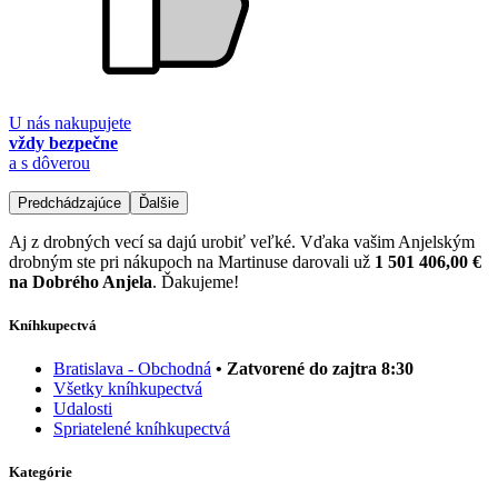
U nás nakupujete
vždy bezpečne
a s dôverou
Predchádzajúce
Ďalšie
Aj z drobných vecí sa dajú urobiť veľké. Vďaka vašim Anjelským
drobným ste pri nákupoch na Martinuse darovali už
1 501 406,00 €
na Dobrého Anjela
. Ďakujeme!
Kníhkupectvá
Bratislava - Obchodná
• Zatvorené do zajtra 8:30
Všetky kníhkupectvá
Udalosti
Spriatelené kníhkupectvá
Kategórie