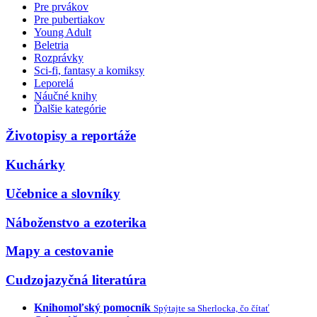
Pre prvákov
Pre pubertiakov
Young Adult
Beletria
Rozprávky
Sci-fi, fantasy a komiksy
Leporelá
Náučné knihy
Ďalšie kategórie
Životopisy a reportáže
Kuchárky
Učebnice a slovníky
Náboženstvo a ezoterika
Mapy a cestovanie
Cudzojazyčná literatúra
Knihomoľský pomocník
Spýtajte sa Sherlocka, čo čítať