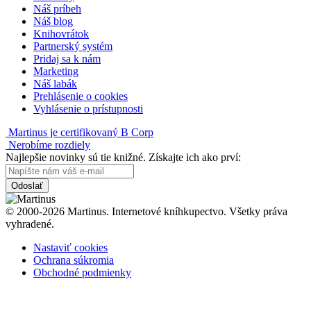
Náš príbeh
Náš blog
Knihovrátok
Partnerský systém
Pridaj sa k nám
Marketing
Náš labák
Prehlásenie o cookies
Vyhlásenie o prístupnosti
Martinus je certifikovaný B Corp
Nerobíme rozdiely
Najlepšie novinky sú tie knižné. Získajte ich ako prví:
Odoslať
© 2000-2026 Martinus. Internetové kníhkupectvo. Všetky práva
vyhradené.
Nastaviť cookies
Ochrana súkromia
Obchodné podmienky