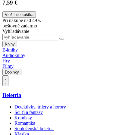
7,59 €
Vložiť do košíka
Pri nákupe nad 49 €
poštovné zadarmo
Vyhľadávanie
Knihy
E-knihy
Audioknihy
Hry
Filmy
Doplnky
Beletria
Detektívky, trilery a horory
Sci-fi a fantasy
Komiksy
Romantika
Spoločenská beletria
Klasika