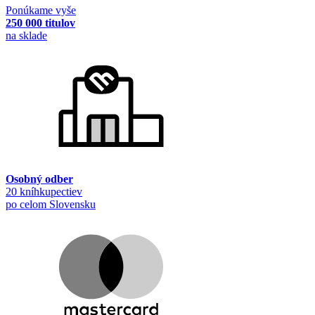
Ponúkame vyše
250 000 titulov
na sklade
Osobný odber
20 kníhkupectiev
po celom Slovensku