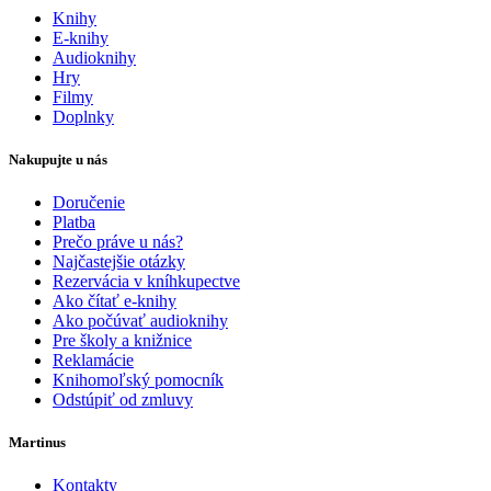
Knihy
E-knihy
Audioknihy
Hry
Filmy
Doplnky
Nakupujte u nás
Doručenie
Platba
Prečo práve u nás?
Najčastejšie otázky
Rezervácia v kníhkupectve
Ako čítať e-knihy
Ako počúvať audioknihy
Pre školy a knižnice
Reklamácie
Knihomoľský pomocník
Odstúpiť od zmluvy
Martinus
Kontakty