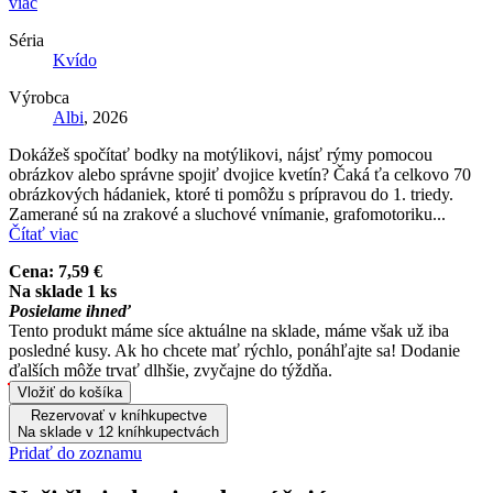
viac
Séria
Kvído
Výrobca
Albi
, 2026
Dokážeš spočítať bodky na motýlikovi, nájsť rýmy pomocou
obrázkov alebo správne spojiť dvojice kvetín? Čaká ťa celkovo 70
obrázkových hádaniek, ktoré ti pomôžu s prípravou do 1. triedy.
Zamerané sú na zrakové a sluchové vnímanie, grafomotoriku...
Čítať viac
Cena:
7,59 €
Na sklade 1 ks
Posielame ihneď
Tento produkt máme síce aktuálne na sklade, máme však už iba
posledné kusy. Ak ho chcete mať rýchlo, ponáhľajte sa! Dodanie
ďalších môže trvať dlhšie, zvyčajne do týždňa.
Vložiť do košíka
Rezervovať v kníhkupectve
Na sklade v 12 kníhkupectvách
Pridať do zoznamu