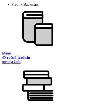
Fredrik Backman
Máme
35-ročnú tradíciu
predaja kníh