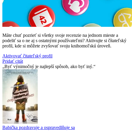
Máte chuť pozrieť si všetky svoje recenzie na jednom mieste a
podeliť sa o ne aj s ostatnými používateľmi? Aktivujte si čítateľský
profil, kde si môžete zvyšovať svoju knihomoľskú úroveň.
Aktivovať čitateľský profil
Pridať citát
Byť výnimočný je najlepší spôsob, ako byť iný.
Babička pozdravuje a ospravedlňuje sa