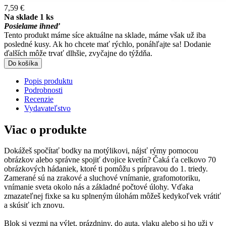
7,59 €
Na sklade 1 ks
Posielame ihneď
Tento produkt máme síce aktuálne na sklade, máme však už iba
posledné kusy. Ak ho chcete mať rýchlo, ponáhľajte sa! Dodanie
ďalších môže trvať dlhšie, zvyčajne do týždňa.
Do košíka
Popis produktu
Podrobnosti
Recenzie
Vydavateľstvo
Viac o produkte
Dokážeš spočítať bodky na motýlikovi, nájsť rýmy pomocou
obrázkov alebo správne spojiť dvojice kvetín? Čaká ťa celkovo 70
obrázkových hádaniek, ktoré ti pomôžu s prípravou do 1. triedy.
Zamerané sú na zrakové a sluchové vnímanie, grafomotoriku,
vnímanie sveta okolo nás a základné počtové úlohy. Vďaka
zmazateľnej fixke sa ku splneným úlohám môžeš kedykoľvek vrátiť
a skúsiť ich znovu.
Blok si vezmi na výlet, prázdniny, do auta, vlaku alebo si ho uži v