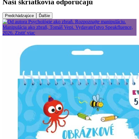
Naši škriatkovia odporúčajú
Predchádzajúce
Ďalšie