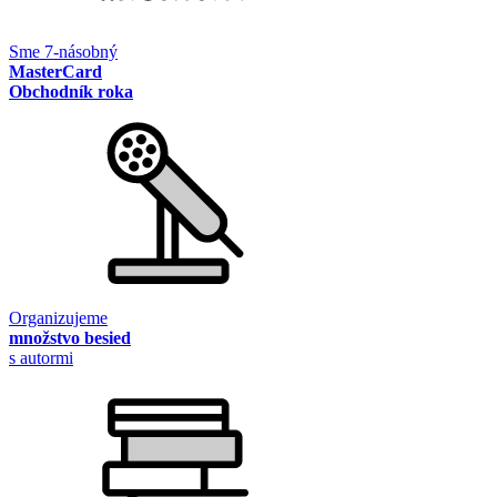
Sme 7-násobný
MasterCard
Obchodník roka
Organizujeme
množstvo besied
s autormi