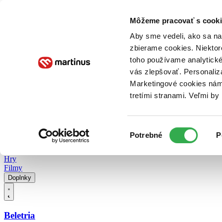
Doručenie
Kníhkupectvá
Knihovrátok
Poukážky
Knižný blog
Kontakt
Môžeme pracovať s cooki
Aby sme vedeli, ako sa na 
zbierame cookies. Niektor
E-knihy
Audioknihy
Hry
Filmy
Knihy
Doplnky
toho používame analytické
vás zlepšovať. Personaliz
Vyhľadávanie
Marketingové cookies nám 
tretími stranami. Veľmi b
Prihlásiť
Vyhľadávanie
Výber
Knihy
Potrebné
P
súhlasu
E-knihy
Audioknihy
Hry
Filmy
Doplnky
Beletria