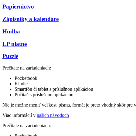
Papiernictvo
Zápisníky a kalendáre
Hudba
LP platne
Puzzle
Prečítate na zariadeniach:
Pocketbook
Kindle
Smartfón či tablet s príslušnou aplikáciou
Počítač s príslušnou aplikáciou
Nie je možné meniť veľkosť písma, formát je preto vhodný skôr pre 
Viac informácií v
našich návodoch
Prečítate na zariadeniach:
Pocketbook