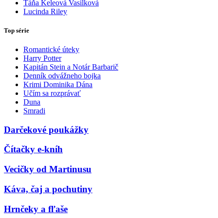
Táňa Keleová Vasilková
Lucinda Riley
Top série
Romantické úteky
Harry Potter
Kapitán Stein a Notár Barbarič
Denník odvážneho bojka
Krimi Dominika Dána
Učím sa rozprávať
Duna
Smradi
Darčekové poukážky
Čítačky e-kníh
Vecičky od Martinusu
Káva, čaj a pochutiny
Hrnčeky a fľaše