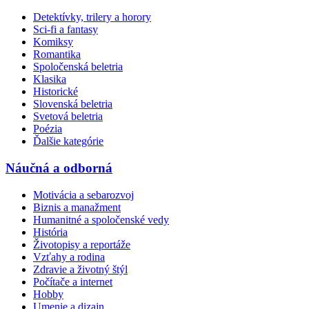
Detektívky, trilery a horory
Sci-fi a fantasy
Komiksy
Romantika
Spoločenská beletria
Klasika
Historické
Slovenská beletria
Svetová beletria
Poézia
Ďalšie kategórie
Náučná a odborná
Motivácia a sebarozvoj
Biznis a manažment
Humanitné a spoločenské vedy
História
Životopisy a reportáže
Vzťahy a rodina
Zdravie a životný štýl
Počítače a internet
Hobby
Umenie a dizajn