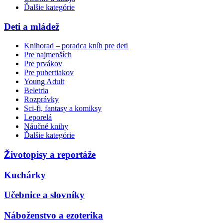
Ďalšie kategórie
Deti a mládež
Knihorad – poradca kníh pre deti
Pre najmenších
Pre prvákov
Pre pubertiakov
Young Adult
Beletria
Rozprávky
Sci-fi, fantasy a komiksy
Leporelá
Náučné knihy
Ďalšie kategórie
Životopisy a reportáže
Kuchárky
Učebnice a slovníky
Náboženstvo a ezoterika