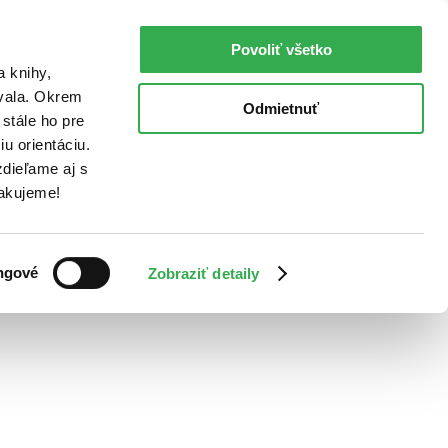
Povoliť všetko
a knihy,
ovala. Okrem
Odmietnuť
stále ho pre
u orientáciu.
dieľame aj s
Ďakujeme!
ngové
Zobraziť detaily