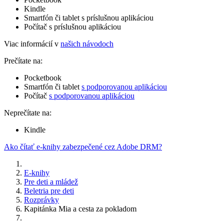
Kindle
Smartfón či tablet s príslušnou aplikáciou
Počítač s príslušnou aplikáciou
Viac informácií v
našich návodoch
Prečítate na:
Pocketbook
Smartfón či tablet
s podporovanou aplikáciou
Počítač
s podporovanou aplikáciou
Neprečítate na:
Kindle
Ako čítať e-knihy zabezpečené cez Adobe DRM?
E-knihy
Pre deti a mládež
Beletria pre deti
Rozprávky
Kapitánka Mia a cesta za pokladom