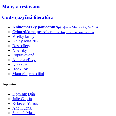
Mapy a cestovanie
Cudzojazyčná literatúra
Knihomoľský pomocník
Spýtajte sa Sherlocka, čo čítať
Odporúčame pre vás
Knižné tipy ušité na mieru vám
Všetky knihy
Knihy roka 2025
Bestsellery
Novinky
Pripravované
Akcie a zľavy
Kolekcie
BookTok
Mám záujem o titul
Top autori
Dominik Dán
Julie Caplin
Rebecca Yarros
Ana Huang
Sarah J. Maas