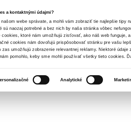
es a kontaktnými údajmi?
našom webe správate, a mohli vám zobraziť tie najlepšie tipy n
é sú naozaj potrebné a bez nich by naša stránka vôbec nefung
 cookies, ktoré nám umožňujú zisťovať, ako náš web funguje, a 
ačné cookies nám dovoľujú prispôsobovať stránku pre vašu lepši
zas umožňujú zobrazenie relevantnej reklamy. Niektoré údaje z
y nám pomohlo, keby sme mohli používať všetky tieto cookies. 
ersonalizačné
Analytické
Marketi