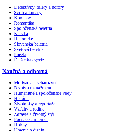
Detektívky, trilery a horory
Sci-fi a fantasy
Komiksy
Romantika
Spoločenská beletria
Klasika
Historické
Slovenská beletria
Svetová beletria
Poézia
Ďalšie kategórie
Náučná a odborná
Motivácia a sebarozvoj
Biznis a manažment
Humanitné a spoločenské vedy
História
Životopisy a reportáže
Vzťahy a rodina
Zdravie a životný štýl
Počítače a internet
Hobby
Umenie a dizajn