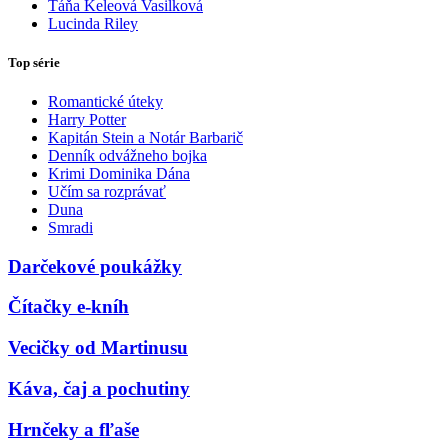
Táňa Keleová Vasilková
Lucinda Riley
Top série
Romantické úteky
Harry Potter
Kapitán Stein a Notár Barbarič
Denník odvážneho bojka
Krimi Dominika Dána
Učím sa rozprávať
Duna
Smradi
Darčekové poukážky
Čítačky e-kníh
Vecičky od Martinusu
Káva, čaj a pochutiny
Hrnčeky a fľaše