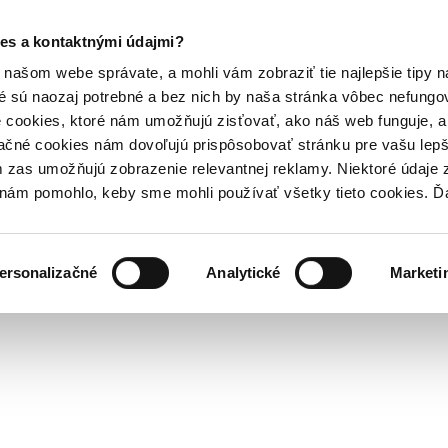
es a kontaktnými údajmi?
našom webe správate, a mohli vám zobraziť tie najlepšie tipy n
é sú naozaj potrebné a bez nich by naša stránka vôbec nefung
 cookies, ktoré nám umožňujú zisťovať, ako náš web funguje, a 
ačné cookies nám dovoľujú prispôsobovať stránku pre vašu lepši
zas umožňujú zobrazenie relevantnej reklamy. Niektoré údaje z
y nám pomohlo, keby sme mohli používať všetky tieto cookies. 
ersonalizačné
Analytické
Marketi