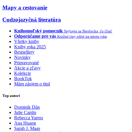
Mapy a cestovanie
Cudzojazyčná literatúra
Knihomoľský pomocník
Spýtajte sa Sherlocka, čo čítať
Odporúčame pre vás
Knižné tipy ušité na mieru vám
Všetky knihy
Knihy roka 2025
Bestsellery
Novinky
Pripravované
Akcie a zľavy
Kolekcie
BookTok
Mám záujem o titul
Top autori
Dominik Dán
Julie Caplin
Rebecca Yarros
Ana Huang
Sarah J. Maas