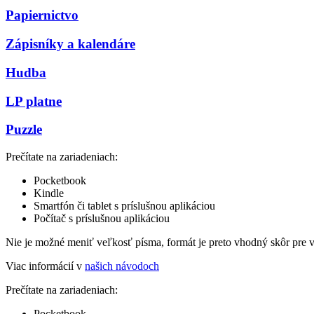
Papiernictvo
Zápisníky a kalendáre
Hudba
LP platne
Puzzle
Prečítate na zariadeniach:
Pocketbook
Kindle
Smartfón či tablet s príslušnou aplikáciou
Počítač s príslušnou aplikáciou
Nie je možné meniť veľkosť písma, formát je preto vhodný skôr pre 
Viac informácií v
našich návodoch
Prečítate na zariadeniach:
Pocketbook