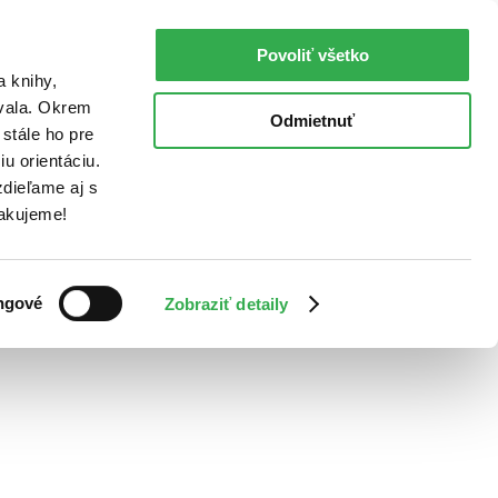
Povoliť všetko
a knihy,
ovala. Okrem
Odmietnuť
stále ho pre
u orientáciu.
dieľame aj s
Ďakujeme!
ngové
Zobraziť detaily