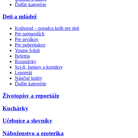
Ďalšie kategórie
Deti a mládež
Knihorad – poradca kníh pre deti
Pre najmenších
Pre prvákov
Pre pubertiakov
Young Adult
Beletria
Rozprávky
Sci-fi, fantasy a komiksy
Leporelá
Náučné knihy
Ďalšie kategórie
Životopisy a reportáže
Kuchárky
Učebnice a slovníky
Náboženstvo a ezoterika