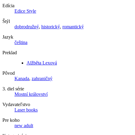
Edícia
Edice Style
Štýl
dobrodružný
,
historický
,
romantický
Jazyk
čeština
Preklad
Alžběta Lexová
Pôvod
Kanada
,
zahraničný
3. diel série
Mostní království
Vydavateľstvo
Laser books
Pre koho
new adult