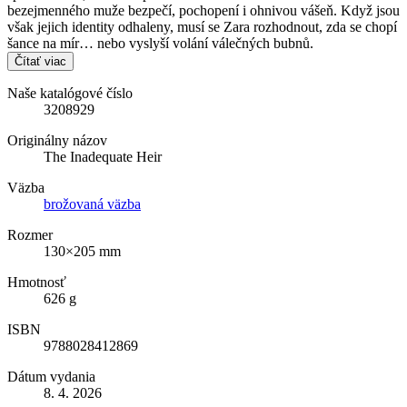
bezejmenného muže bezpečí, pochopení i ohnivou vášeň. Když jsou
však jejich identity odhaleny, musí se Zara rozhodnout, zda se chopí
šance na mír… nebo vyslyší volání válečných bubnů.
Čítať viac
Naše katalógové číslo
3208929
Originálny názov
The Inadequate Heir
Väzba
brožovaná väzba
Rozmer
130×205 mm
Hmotnosť
626 g
ISBN
9788028412869
Dátum vydania
8. 4. 2026