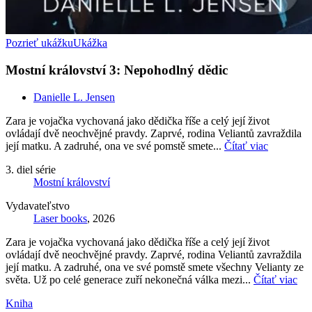
Pozrieť ukážku
Ukážka
Mostní království 3: Nepohodlný dědic
Danielle L. Jensen
Zara je vojačka vychovaná jako dědička říše a celý její život
ovládají dvě neochvějné pravdy. Zaprvé, rodina Veliantů zavraždila
její matku. A zadruhé, ona ve své pomstě smete...
Čítať viac
3. diel série
Mostní království
Vydavateľstvo
Laser books
, 2026
Zara je vojačka vychovaná jako dědička říše a celý její život
ovládají dvě neochvějné pravdy. Zaprvé, rodina Veliantů zavraždila
její matku. A zadruhé, ona ve své pomstě smete všechny Velianty ze
světa. Už po celé generace zuří nekonečná válka mezi...
Čítať viac
Kniha