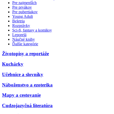
Pre najmenších
Pre prvákov
Pre pubertiakov
Young Adult
Beletria
Rozprávky
Sci-fi, fantasy a komiksy
Leporelá
Náučné knihy
Ďalšie kategórie
Životopisy a reportáže
Kuchárky
Učebnice a slovníky
Náboženstvo a ezoterika
Mapy a cestovanie
Cudzojazyčná literatúra