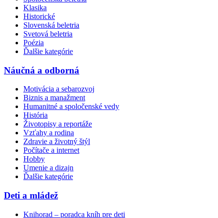
Klasika
Historické
Slovenská beletria
Svetová beletria
Poézia
Ďalšie kategórie
Náučná a odborná
Motivácia a sebarozvoj
Biznis a manažment
Humanitné a spoločenské vedy
História
Životopisy a reportáže
Vzťahy a rodina
Zdravie a životný štýl
Počítače a internet
Hobby
Umenie a dizajn
Ďalšie kategórie
Deti a mládež
Knihorad – poradca kníh pre deti