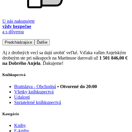
U nás nakupujete
vždy bezpečne
a s dôverou
Predchádzajúce
Ďalšie
Aj z drobných vecí sa dajú urobiť veľké. Vďaka vašim Anjelským
drobným ste pri nákupoch na Martinuse darovali už
1 501 846,00 €
na Dobrého Anjela
. Ďakujeme!
Kníhkupectvá
Bratislava - Obchodná
• Otvorené do 20:00
Všetky kníhkupectvá
Udalosti
Spriatelené kníhkupectvá
Kategórie
Knihy
E-knihy