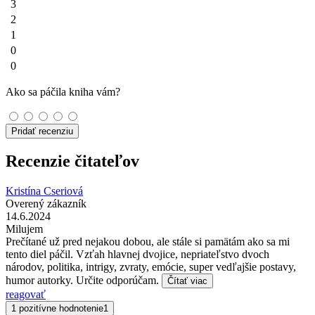
3
2
1
0
0
Ako sa páčila kniha vám?
Pridať recenziu
Recenzie čitateľov
Kristína Cseriová
Overený zákazník
14.6.2024
Milujem
Prečítané už pred nejakou dobou, ale stále si pamätám ako sa mi
tento diel páčil. Vzťah hlavnej dvojice, nepriateľstvo dvoch
národov, politika, intrigy, zvraty, emócie, super vedľajšie postavy,
humor autorky. Určite odporúčam.
Čítať viac
reagovať
1 pozitívne hodnotenie
1