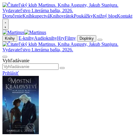
Doručenie
Kníhkupectvá
Knihovrátok
Poukážky
Knižný blog
Kontakt
E-knihy
Audioknihy
Hry
Filmy
Knihy
Doplnky
Vyhľadávanie
Prihlásiť