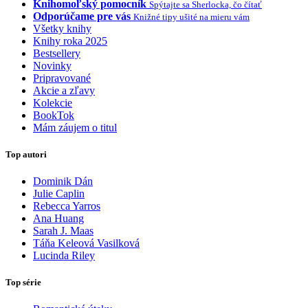
Knihomoľský pomocník
Spýtajte sa Sherlocka, čo čítať
Odporúčame pre vás
Knižné tipy ušité na mieru vám
Všetky knihy
Knihy roka 2025
Bestsellery
Novinky
Pripravované
Akcie a zľavy
Kolekcie
BookTok
Mám záujem o titul
Top autori
Dominik Dán
Julie Caplin
Rebecca Yarros
Ana Huang
Sarah J. Maas
Táňa Keleová Vasilková
Lucinda Riley
Top série