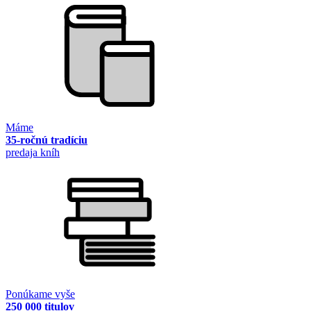
Máme
35-ročnú tradíciu
predaja kníh
Ponúkame vyše
250 000 titulov