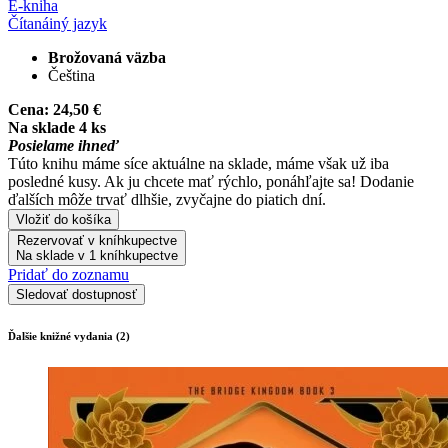
E-kniha
Čítaná
iný jazyk
Brožovaná väzba
Čeština
Cena:
24,50 €
Na sklade 4 ks
Posielame ihneď
Túto knihu máme síce aktuálne na sklade, máme však už iba
posledné kusy. Ak ju chcete mať rýchlo, ponáhľajte sa! Dodanie
ďalších môže trvať dlhšie, zvyčajne do piatich dní.
Vložiť do košíka
Rezervovať v kníhkupectve
Na sklade v 1 kníhkupectve
Pridať do zoznamu
Sledovať dostupnosť
Ďalšie knižné vydania (2)