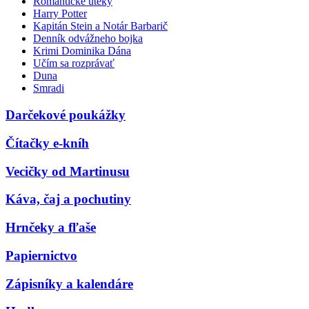
Romantické úteky
Harry Potter
Kapitán Stein a Notár Barbarič
Denník odvážneho bojka
Krimi Dominika Dána
Učím sa rozprávať
Duna
Smradi
Darčekové poukážky
Čítačky e-kníh
Vecičky od Martinusu
Káva, čaj a pochutiny
Hrnčeky a fľaše
Papiernictvo
Zápisníky a kalendáre