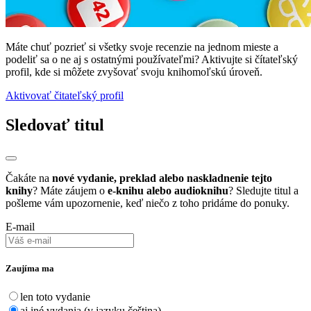
Máte chuť pozrieť si všetky svoje recenzie na jednom mieste a
podeliť sa o ne aj s ostatnými používateľmi? Aktivujte si čítateľský
profil, kde si môžete zvyšovať svoju knihomoľskú úroveň.
Aktivovať čitateľský profil
Sledovať titul
Čakáte na
nové vydanie, preklad alebo naskladnenie tejto
knihy
? Máte záujem o
e-knihu alebo audioknihu
? Sledujte titul a
pošleme vám upozornenie, keď niečo z toho pridáme do ponuky.
E-mail
Zaujíma ma
len toto vydanie
aj iné vydania (v jazyku čeština)