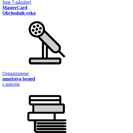
Sme 7-násobný
MasterCard
Obchodník roka
Organizujeme
množstvo besied
s autormi