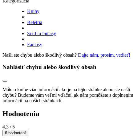
Kategorizácia
Knihy
Beletria
Sci-fi a fantasy
Fantasy
Našli ste chybu alebo škodlivý obsah?
Dajte nám, prosím, vedieť!
Nahlásiť chybu alebo škodlivý obsah
Máte o knihe viac informácií ako je na tejto stránke alebo ste našli
chybu? Budeme vám veľmi vďační, ak nám pomôžete s doplnením
informácií na našich stránkach.
Hodnotenia
4,3
/ 5
6 hodnotení