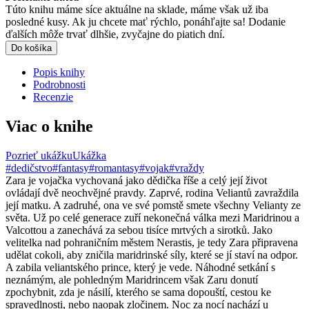
Túto knihu máme síce aktuálne na sklade, máme však už iba
posledné kusy. Ak ju chcete mať rýchlo, ponáhľajte sa! Dodanie
ďalších môže trvať dlhšie, zvyčajne do piatich dní.
Do košíka
Popis knihy
Podrobnosti
Recenzie
Viac o knihe
Pozrieť ukážku
Ukážka
#dedičstvo
#fantasy
#romantasy
#vojak
#vraždy
Zara je vojačka vychovaná jako dědička říše a celý její život
ovládají dvě neochvějné pravdy. Zaprvé, rodina Veliantů zavraždila
její matku. A zadruhé, ona ve své pomstě smete všechny Velianty ze
světa. Už po celé generace zuří nekonečná válka mezi Maridrinou a
Valcottou a zanechává za sebou tisíce mrtvých a sirotků. Jako
velitelka nad pohraničním městem Nerastis, je tedy Zara připravena
udělat cokoli, aby zničila maridrinské síly, které se jí staví na odpor.
A zabila veliantského prince, který je vede. Náhodné setkání s
neznámým, ale pohledným Maridrincem však Zaru donutí
zpochybnit, zda je násilí, kterého se sama dopouští, cestou ke
spravedlnosti, nebo naopak zločinem. Noc za nocí nachází u