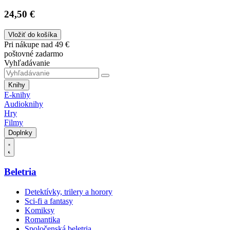
24,50 €
Vložiť do košíka
Pri nákupe nad 49 €
poštovné zadarmo
Vyhľadávanie
Knihy
E-knihy
Audioknihy
Hry
Filmy
Doplnky
Beletria
Detektívky, trilery a horory
Sci-fi a fantasy
Komiksy
Romantika
Spoločenská beletria