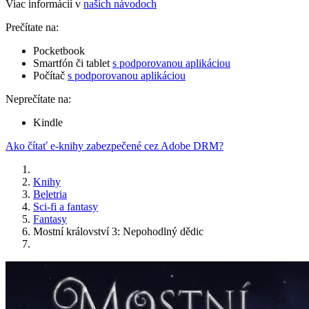
Viac informácií v
našich návodoch
Prečítate na:
Pocketbook
Smartfón či tablet
s podporovanou aplikáciou
Počítač
s podporovanou aplikáciou
Neprečítate na:
Kindle
Ako čítať e-knihy zabezpečené cez Adobe DRM?
Knihy
Beletria
Sci-fi a fantasy
Fantasy
Mostní království 3: Nepohodlný dědic