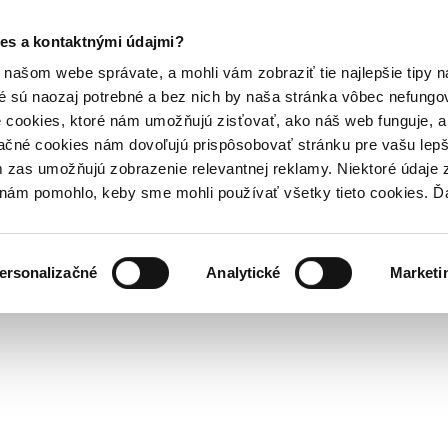
es a kontaktnými údajmi?
našom webe správate, a mohli vám zobraziť tie najlepšie tipy n
é sú naozaj potrebné a bez nich by naša stránka vôbec nefung
 cookies, ktoré nám umožňujú zisťovať, ako náš web funguje, a 
ačné cookies nám dovoľujú prispôsobovať stránku pre vašu lepši
zas umožňujú zobrazenie relevantnej reklamy. Niektoré údaje z
y nám pomohlo, keby sme mohli používať všetky tieto cookies. 
ersonalizačné
Analytické
Marketi