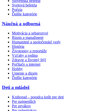
Slovenská beletria
Svetová beletria
Poézia
Ďalšie kategórie
Náučná a odborná
Motivácia a sebarozvoj
Biznis a manažment
Humanitné a spoločenské vedy
História
Životopisy a reportáže
Vzťahy a rodina
Zdravie a životný štýl
Počítače a internet
Hobby
Umenie a dizajn
Ďalšie kategórie
Deti a mládež
Knihorad – poradca kníh pre deti
Pre najmenších
Pre prvákov
Pre pubertiakov