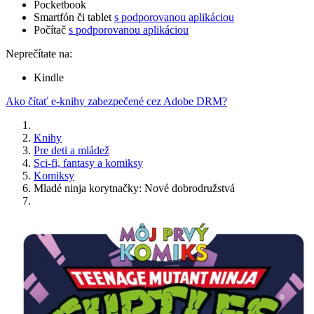
Pocketbook
Smartfón či tablet
s podporovanou aplikáciou
Počítač
s podporovanou aplikáciou
Neprečítate na:
Kindle
Ako čítať e-knihy zabezpečené cez Adobe DRM?
Knihy
Pre deti a mládež
Sci-fi, fantasy a komiksy
Komiksy
Mladé ninja korytnačky: Nové dobrodružstvá