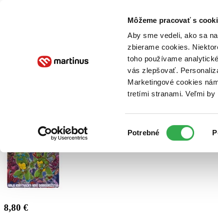
Doručenie
Kníhkupectvá
Knihovrátok
Poukážky
Knižný blog
Kontakt
Môžeme pracovať s cooki
Aby sme vedeli, ako sa na 
zbierame cookies. Niektor
E-knihy
Audioknihy
Hry
Filmy
Knihy
Doplnky
toho používame analytické
vás zlepšovať. Personaliz
Vyhľadávanie
Marketingové cookies nám 
tretími stranami. Veľmi b
Prihlásiť
Výber
Potrebné
P
súhlasu
8,80 €