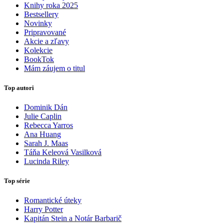
Knihy roka 2025
Bestsellery
Novinky
Pripravované
Akcie a zľavy
Kolekcie
BookTok
Mám záujem o titul
Top autori
Dominik Dán
Julie Caplin
Rebecca Yarros
Ana Huang
Sarah J. Maas
Táňa Keleová Vasilková
Lucinda Riley
Top série
Romantické úteky
Harry Potter
Kapitán Stein a Notár Barbarič