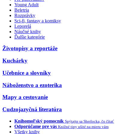
Young Adult
Beletria
Rozprávky
Sci-fi, fantasy a komiksy
Leporelá
Náučné knihy
Ďalšie kategórie
Životopisy a reportáže
Kuchárky
Učebnice a slovníky
Náboženstvo a ezoterika
Mapy a cestovanie
Cudzojazyčná literatúra
Knihomoľský pomocník
Spýtajte sa Sherlocka, čo čítať
Odporúčame pre vás
Knižné tipy ušité na mieru vám
Všetky knihy