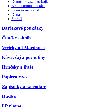
Denník odvážneho bojka
Krimi Dominika Dána
Učím sa rozprávať
Duna
Smradi
Darčekové poukážky
Čítačky e-kníh
Vecičky od Martinusu
Káva, čaj a pochutiny
Hrnčeky a fľaše
Papiernictvo
Zápisníky a kalendáre
Hudba
LP platne