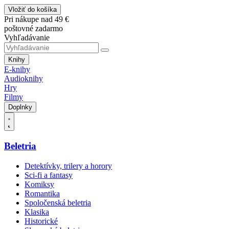
Vložiť do košíka
Pri nákupe nad 49 €
poštovné zadarmo
Vyhľadávanie
Knihy
E-knihy
Audioknihy
Hry
Filmy
Doplnky
Beletria
Detektívky, trilery a horory
Sci-fi a fantasy
Komiksy
Romantika
Spoločenská beletria
Klasika
Historické