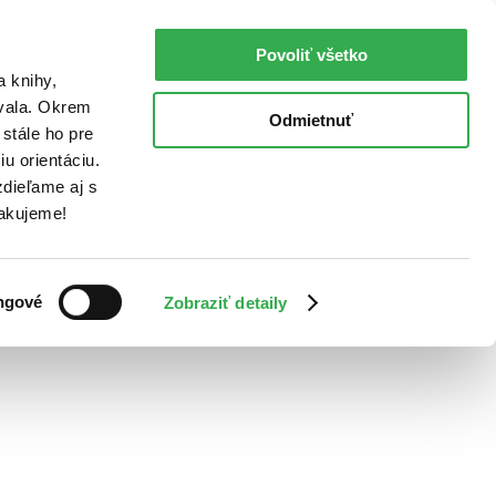
Povoliť všetko
a knihy,
ovala. Okrem
Odmietnuť
stále ho pre
u orientáciu.
dieľame aj s
Ďakujeme!
ngové
Zobraziť detaily