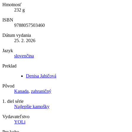
Hmotnosť
232 g
ISBN
9788057503460
Dátum vydania
25. 2. 2026
Jazyk
slovenčina
Preklad
Denisa Jahičová
Pôvod
Kanada
,
zahraničný
1. diel série
Najlepšie kamošky
Vydavateľstvo
YOLi
Pre koho