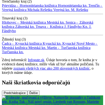
Trenčiansky kraj (2)
Prievidza -
Hornonitrianska knižnica
Hornonitrianska kn.
Trenčín -
Verejná knižnica Michala Rešetku
Verejná kn. M. Rešetku
Trnavský kraj (3)
Hlohovec -
Mestská knižnica
Mestská kn.
Senica -
Záhorská
knižnica
Záhorská kn.
Trnava -
Knižnica J. Fándlyho
Kn. J.
Fándlyho
Žilinský kraj (3)
Čadca -
Kysucká knižnica
Kysucká kn.
Kysucké Nové Mesto -
Mestská knižnica
Mestská kn.
Martin -
Turčianska knižnica
Turčianska kn.
Zdroj informácií:
Infogate.sk
. Údaje hovoria o tom, že kniha je v
evidencii danej knižnice, môže však už byť aktuálne požičaná. Tu
nájdete
zoznam všetkých viac ako 200 slovenských knižníc
, o
ktorých máme údaje.
Naši škriatkovia odporúčajú
Predchádzajúce
Ďalšie