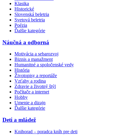
Klasika
Historické
Slovenská beletria
Svetová beletria
Poézia
Ďalšie kategórie
Náučná a odborná
Motivácia a sebarozvoj
Biznis a manažment
Humanitné a spoločenské vedy
História
Životopisy a reportáže
Vzťahy a rodina
Zdravie a životný štýl
Počítače a internet
Hobby
Umenie a dizajn
Ďalšie kategórie
Deti a mládež
Knihorad – poradca kníh pre deti