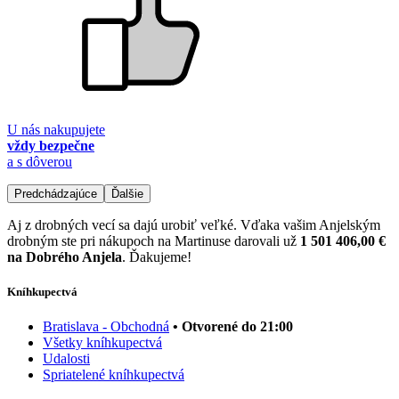
U nás nakupujete
vždy bezpečne
a s dôverou
Predchádzajúce
Ďalšie
Aj z drobných vecí sa dajú urobiť veľké. Vďaka vašim Anjelským
drobným ste pri nákupoch na Martinuse darovali už
1 501 406,00 €
na Dobrého Anjela
. Ďakujeme!
Kníhkupectvá
Bratislava - Obchodná
• Otvorené do 21:00
Všetky kníhkupectvá
Udalosti
Spriatelené kníhkupectvá