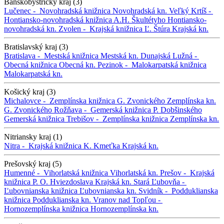
Banskobystrický kraj (3)
Lučenec -
Novohradská knižnica
Novohradská kn.
Veľký Krtíš -
Hontiansko-novohradská knižnica A.H. Škultétyho
Hontiansko-
novohradská kn.
Zvolen -
Krajská knižnica Ľ. Štúra
Krajská kn.
Bratislavský kraj (3)
Bratislava -
Mestská knižnica
Mestská kn.
Dunajská Lužná -
Obecná knižnica
Obecná kn.
Pezinok -
Malokarpatská knižnica
Malokarpatská kn.
Košický kraj (3)
Michalovce -
Zemplínska knižnica G. Zvonického
Zemplínska kn.
G. Zvonického
Rožňava -
Gemerská knižnica P. Dobšinského
Gemerská knižnica
Trebišov -
Zemplínska knižnica
Zemplínska kn.
Nitriansky kraj (1)
Nitra -
Krajská knižnica K. Kmeťka
Krajská kn.
Prešovský kraj (5)
Humenné -
Vihorlatská knižnica
Vihorlatská kn.
Prešov -
Krajská
knižnica P. O. Hviezdoslava
Krajská kn.
Stará Ľubovňa -
Ľubovnianska knižnica
Ľubovnianska kn.
Svidník -
Podduklianska
knižnica
Podduklianska kn.
Vranov nad Topľou -
Hornozemplínska knižnica
Hornozemplínska kn.