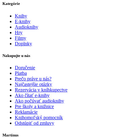
Kategórie
Knihy
E-knihy
Audioknihy
Hry
Filmy
Doplnky
Nakupujte u nás
Doručenie
Platba
Prečo práve u nás?
Najčastejšie otázky
Rezervácia v kníhkupectve
Ako čítať e-knihy
Ako počúvať audioknihy
Pre školy a knižnice
Reklamácie
Knihomoľský pomocník
Odstúpiť od zmluvy
Martinus