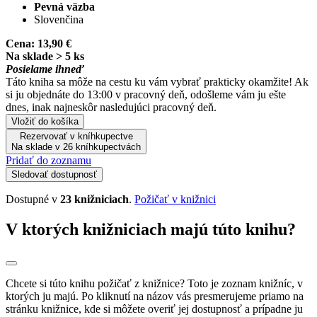
Pevná väzba
Slovenčina
Cena:
13,90 €
Na sklade > 5 ks
Posielame ihneď
Táto kniha sa môže na cestu ku vám vybrať prakticky okamžite! Ak
si ju objednáte do 13:00 v pracovný deň, odošleme vám ju ešte
dnes, inak najneskôr nasledujúci pracovný deň.
Vložiť do košíka
Rezervovať v kníhkupectve
Na sklade v 26 kníhkupectvách
Pridať do zoznamu
Sledovať dostupnosť
Dostupné v
23 knižniciach
.
Požičať v knižnici
V ktorých knižniciach majú túto knihu?
Chcete si túto knihu požičať z knižnice? Toto je zoznam knižníc, v
ktorých ju majú. Po kliknutí na názov vás presmerujeme priamo na
stránku knižnice, kde si môžete overiť jej dostupnosť a prípadne ju