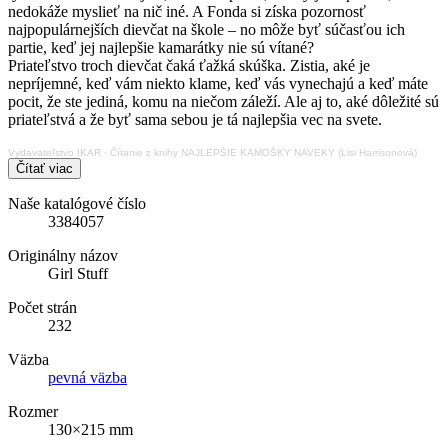
nedokáže myslieť na nič iné. A Fonda si získa pozornosť
najpopulárnejších dievčat na škole – no môže byť súčasťou ich
partie, keď jej najlepšie kamarátky nie sú vítané?
Priateľstvo troch dievčat čaká ťažká skúška. Zistia, aké je
nepríjemné, keď vám niekto klame, keď vás vynechajú a keď máte
pocit, že ste jediná, komu na niečom záleží. Ale aj to, aké dôležité sú
priateľstvá a že byť sama sebou je tá najlepšia vec na svete.
Vydavateľstvo IKAR
·
Čítanie z knihy NAJLEPŠIE KAMOŠKY NAVEKY (Lisi Harrisonová)
Čítať viac
Naše katalógové číslo
3384057
Originálny názov
Girl Stuff
Počet strán
232
Väzba
pevná väzba
Rozmer
130×215 mm