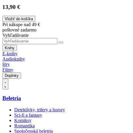
13,90 €
Vložiť do košíka
Pri nákupe nad 49 €
poštovné zadarmo
Vyhľadávanie
Knihy
E-knihy
Audioknihy
Hry
Filmy
Doplnky
Beletria
Detektívky, trilery a horory
Sci-fi a fantasy
Komiksy
Romantika
Spoločenská beletria