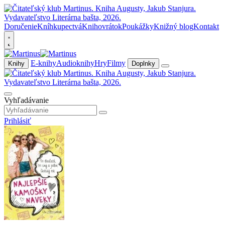
Doručenie
Kníhkupectvá
Knihovrátok
Poukážky
Knižný blog
Kontakt
E-knihy
Audioknihy
Hry
Filmy
Knihy
Doplnky
Vyhľadávanie
Prihlásiť