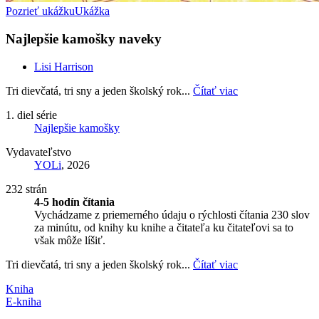
Pozrieť ukážku
Ukážka
Najlepšie kamošky naveky
Lisi Harrison
Tri dievčatá, tri sny a jeden školský rok...
Čítať viac
1. diel série
Najlepšie kamošky
Vydavateľstvo
YOLi
, 2026
232 strán
4-5 hodín čítania
Vychádzame z priemerného údaju o rýchlosti čítania 230 slov
za minútu, od knihy ku knihe a čitateľa ku čitateľovi sa to
však môže líšiť.
Tri dievčatá, tri sny a jeden školský rok...
Čítať viac
Kniha
E-kniha