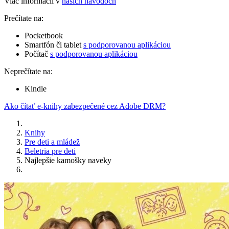
Viac informácií v
našich návodoch
Prečítate na:
Pocketbook
Smartfón či tablet
s podporovanou aplikáciou
Počítač
s podporovanou aplikáciou
Neprečítate na:
Kindle
Ako čítať e-knihy zabezpečené cez Adobe DRM?
Knihy
Pre deti a mládež
Beletria pre deti
Najlepšie kamošky naveky