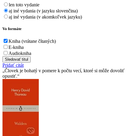
len toto vydanie
aj iné vydania (v jazyku slovenčina)
aj iné vydania (v akomkoľvek jazyku)
Vo formáte
Kniha (vrátane čítaných)
E-kniha
Audiokniha
Sledovať titul
Pridať citát
Človek je bohatý v pomere k počtu vecí, ktoré si môže dovoliť
opustiť.