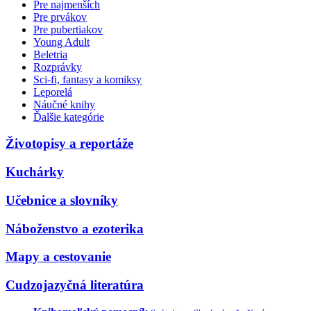
Pre najmenších
Pre prvákov
Pre pubertiakov
Young Adult
Beletria
Rozprávky
Sci-fi, fantasy a komiksy
Leporelá
Náučné knihy
Ďalšie kategórie
Životopisy a reportáže
Kuchárky
Učebnice a slovníky
Náboženstvo a ezoterika
Mapy a cestovanie
Cudzojazyčná literatúra