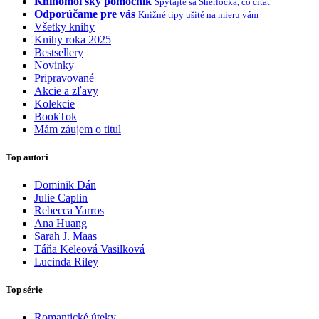
Knihomoľský pomocník
Spýtajte sa Sherlocka, čo čítať
Odporúčame pre vás
Knižné tipy ušité na mieru vám
Všetky knihy
Knihy roka 2025
Bestsellery
Novinky
Pripravované
Akcie a zľavy
Kolekcie
BookTok
Mám záujem o titul
Top autori
Dominik Dán
Julie Caplin
Rebecca Yarros
Ana Huang
Sarah J. Maas
Táňa Keleová Vasilková
Lucinda Riley
Top série
Romantické úteky