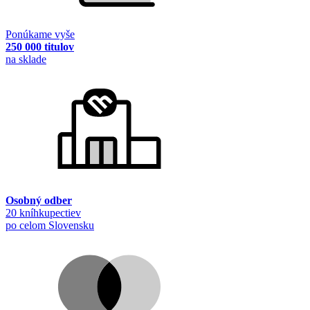
Ponúkame vyše
250 000 titulov
na sklade
Osobný odber
20 kníhkupectiev
po celom Slovensku