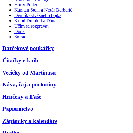
Harry Potter
Kapitán Stein a Notár Barbarič
Denník odvážneho bojka
Krimi Dominika Dána
Učím sa rozprávať
Duna
Smradi
Darčekové poukážky
Čítačky e-kníh
Vecičky od Martinusu
Káva, čaj a pochutiny
Hrnčeky a fľaše
Papiernictvo
Zápisníky a kalendáre
Hudba