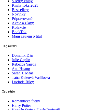
Všetky knihy
Knihy roka 2025
Bestsellery
Novinky
Pripravované
Akcie a zľavy
Kolekcie
BookTok
Mám záujem o titul
Top autori
Dominik Dán
Julie Caplin
Rebecca Yarros
Ana Huang
Sarah J. Maas
Táňa Keleová Vasilková
Lucinda Riley
Top série
Romantické úteky
Harry Potter
Kapitán Stein a Notár Barbarič