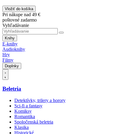
Vložiť do košíka
Pri nákupe nad 49 €
poštovné zadarmo
Vyhľadávanie
Knihy
E-knihy
Audioknihy
Hry
Filmy
Doplnky
Beletria
Detektívky, trilery a horory
Sci-fi a fantasy
Komiksy
Romantika
Spoločenská beletria
Klasika
Historické