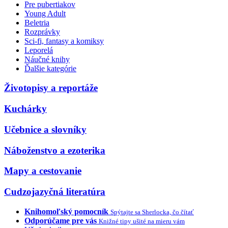
Pre pubertiakov
Young Adult
Beletria
Rozprávky
Sci-fi, fantasy a komiksy
Leporelá
Náučné knihy
Ďalšie kategórie
Životopisy a reportáže
Kuchárky
Učebnice a slovníky
Náboženstvo a ezoterika
Mapy a cestovanie
Cudzojazyčná literatúra
Knihomoľský pomocník
Spýtajte sa Sherlocka, čo čítať
Odporúčame pre vás
Knižné tipy ušité na mieru vám