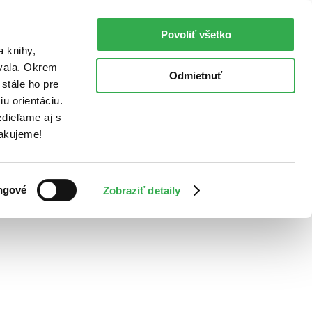
Povoliť všetko
a knihy,
ovala. Okrem
Odmietnuť
stále ho pre
u orientáciu.
dieľame aj s
Ďakujeme!
ngové
Zobraziť detaily