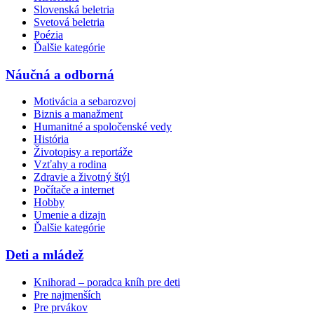
Slovenská beletria
Svetová beletria
Poézia
Ďalšie kategórie
Náučná a odborná
Motivácia a sebarozvoj
Biznis a manažment
Humanitné a spoločenské vedy
História
Životopisy a reportáže
Vzťahy a rodina
Zdravie a životný štýl
Počítače a internet
Hobby
Umenie a dizajn
Ďalšie kategórie
Deti a mládež
Knihorad – poradca kníh pre deti
Pre najmenších
Pre prvákov