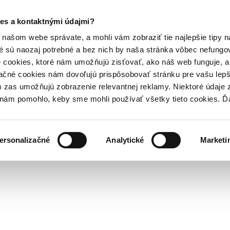
es a kontaktnými údajmi?
našom webe správate, a mohli vám zobraziť tie najlepšie tipy n
é sú naozaj potrebné a bez nich by naša stránka vôbec nefung
 cookies, ktoré nám umožňujú zisťovať, ako náš web funguje, a 
ačné cookies nám dovoľujú prispôsobovať stránku pre vašu lepši
zas umožňujú zobrazenie relevantnej reklamy. Niektoré údaje z
y nám pomohlo, keby sme mohli používať všetky tieto cookies. 
ersonalizačné
Analytické
Marketi