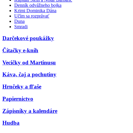
Denník odvážneho bojka
Krimi Dominika Dána
Učím sa rozprávať
Duna
Smradi
Darčekové poukážky
Čítačky e-kníh
Vecičky od Martinusu
Káva, čaj a pochutiny
Hrnčeky a fľaše
Papiernictvo
Zápisníky a kalendáre
Hudba