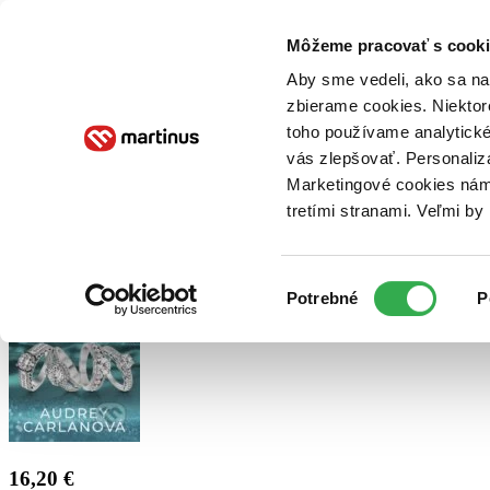
Doručenie
Kníhkupectvá
Knihovrátok
Poukážky
Knižný blog
Kontakt
Môžeme pracovať s cooki
Aby sme vedeli, ako sa na 
zbierame cookies. Niektor
E-knihy
Audioknihy
Hry
Filmy
Knihy
Doplnky
toho používame analytické
vás zlepšovať. Personaliz
Vyhľadávanie
Marketingové cookies nám 
tretími stranami. Veľmi b
Prihlásiť
Výber
Potrebné
P
súhlasu
16,20 €