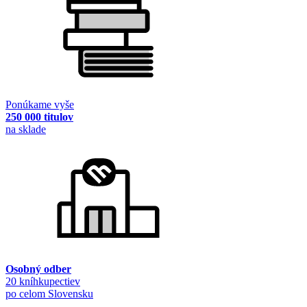
Ponúkame vyše
250 000 titulov
na sklade
Osobný odber
20 kníhkupectiev
po celom Slovensku