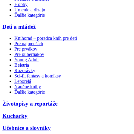
Hobby
Umenie a dizajn
Ďalšie kategórie
Deti a mládež
Knihorad – poradca kníh pre deti
Pre najmenších
Pre prvákov
Pre pubertiakov
Young Adult
Beletria
Rozprávky
Sci-fi, fantasy a komiksy
Leporelá
Náučné knihy
Ďalšie kategórie
Životopisy a reportáže
Kuchárky
Učebnice a slovníky