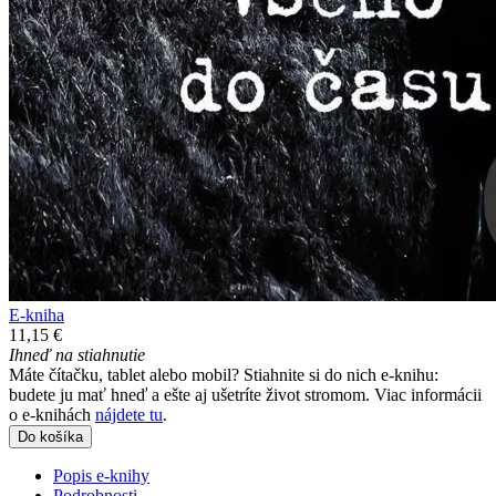
E-kniha
11,15 €
Ihneď na stiahnutie
Máte čítačku, tablet alebo mobil? Stiahnite si do nich e-knihu:
budete ju mať hneď a ešte aj ušetríte život stromom. Viac informácii
o e-knihách
nájdete tu
.
Do košíka
Popis e-knihy
Podrobnosti