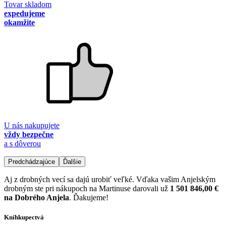
Tovar skladom
expedujeme
okamžite
U nás nakupujete
vždy bezpečne
a s dôverou
Predchádzajúce
Ďalšie
Aj z drobných vecí sa dajú urobiť veľké. Vďaka vašim Anjelským
drobným ste pri nákupoch na Martinuse darovali už
1 501 846,00 €
na Dobrého Anjela
. Ďakujeme!
Kníhkupectvá