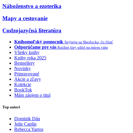
Náboženstvo a ezoterika
Mapy a cestovanie
Cudzojazyčná literatúra
Knihomoľský pomocník
Spýtajte sa Sherlocka, čo čítať
Odporúčame pre vás
Knižné tipy ušité na mieru vám
Všetky knihy
Knihy roka 2025
Bestsellery
Novinky
Pripravované
Akcie a zľavy
Kolekcie
BookTok
Mám záujem o titul
Top autori
Dominik Dán
Julie Caplin
Rebecca Yarros