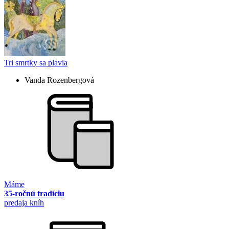
Tri smrtky sa plavia
Vanda Rozenbergová
Máme
35-ročnú tradíciu
predaja kníh