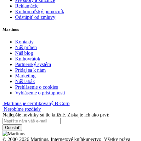
Pre školy a knižnice
Reklamácie
Knihomoľský pomocník
Odstúpiť od zmluvy
Martinus
Kontakty
Náš príbeh
Náš blog
Knihovrátok
Partnerský systém
Pridaj sa k nám
Marketing
Náš labák
Prehlásenie o cookies
Vyhlásenie o prístupnosti
Martinus je certifikovaný B Corp
Nerobíme rozdiely
Najlepšie novinky sú tie knižné. Získajte ich ako prví:
Odoslať
© 2000-2026 Martinus. Internetové kníhkupectvo. Všetky práva