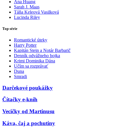
Ana Huang
Sarah J. Maas
Táňa Keleová Vasilková
Lucinda Riley
Top série
Romantické úteky
Harry Potter
Kapitán Stein a Notár Barbarič
Denník odvážneho bojka
Krimi Dominika Dána
Učím sa rozprávať
Duna
Smradi
Darčekové poukážky
Čítačky e-kníh
Vecičky od Martinusu
Káva, čaj a pochutiny