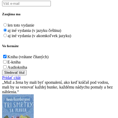
Zaujíma ma
len toto vydanie
aj iné vydania (v jazyku čeština)
aj iné vydania (v akomkoľvek jazyku)
Vo formáte
Kniha (vrátane čítaných)
E-kniha
Audiokniha
Sledovať titul
Pridať citát
Muž a žena by mali byť spomalení, ako keď kráčaš pod vodou,
mali by sa venovať každej bunke, každému nádychu pomaly a bez
náhlenia.