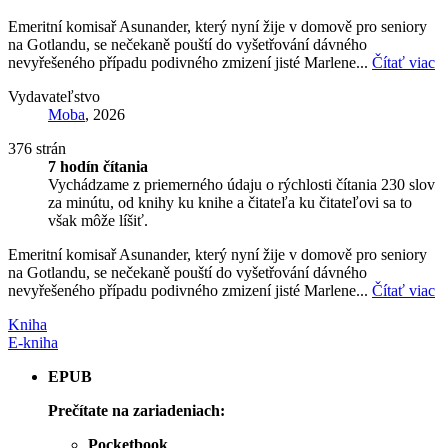
Emeritní komisař Asunander, který nyní žije v domově pro seniory
na Gotlandu, se nečekaně pouští do vyšetřování dávného
nevyřešeného případu podivného zmizení jisté Marlene...
Čítať viac
Vydavateľstvo
Moba
, 2026
376 strán
7 hodín čítania
Vychádzame z priemerného údaju o rýchlosti čítania 230 slov
za minútu, od knihy ku knihe a čitateľa ku čitateľovi sa to
však môže líšiť.
Emeritní komisař Asunander, který nyní žije v domově pro seniory
na Gotlandu, se nečekaně pouští do vyšetřování dávného
nevyřešeného případu podivného zmizení jisté Marlene...
Čítať viac
Kniha
E-kniha
EPUB
Prečítate na zariadeniach:
Pocketbook