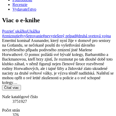
Recenzie
Vydavateľstvo
Viac o e-knihe
Pozrieť ukážku
Ukážka
#zmiznutie
#vyšetrovanie
#nevyriešený prípad
#druhá svetová vojna
Emeritní komisař Asunander, který nyní žije v domově pro seniory
na Gotlandu, se nečekaně pouští do vyšetřování dávného
nevyřešeného případu podivného zmizení jisté Marlene
Horwathové. O pomoc požádá své bývalé kolegy, Barbarottiho a
Backmanovou, kteří brzy zjistí, že rozmotat po tak dlouhé době toto
klubko záhad, v němž figurují nejen členové široce rozvětvené
rodiny Horwathových, ale i tajné šifry a židovské zlato ukradené
nacisty za druhé světové války, je výzva téměř nadlidská. Naštěstí se
mohou opřít o své letité zkušenosti u policie a o své schopné
kolegy…
Čítať viac
Naše katalógové číslo
3751927
Počet strán
376