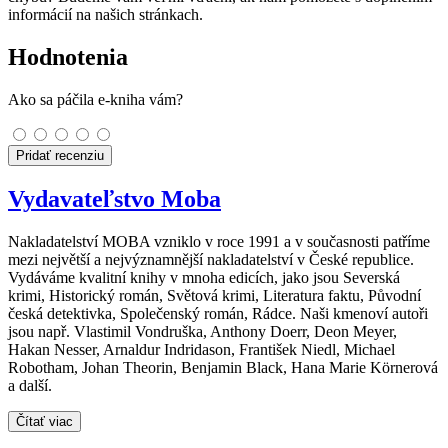
informácií na našich stránkach.
Hodnotenia
Ako sa páčila e-kniha vám?
Pridať recenziu
Vydavateľstvo Moba
Nakladatelství MOBA vzniklo v roce 1991 a v současnosti patříme
mezi největší a nejvýznamnější nakladatelství v České republice.
Vydáváme kvalitní knihy v mnoha edicích, jako jsou Severská
krimi, Historický román, Světová krimi, Literatura faktu, Původní
česká detektivka, Společenský román, Rádce. Naši kmenoví autoři
jsou např. Vlastimil Vondruška, Anthony Doerr, Deon Meyer,
Hakan Nesser, Arnaldur Indridason, František Niedl, Michael
Robotham, Johan Theorin, Benjamin Black, Hana Marie Körnerová
a další.
Čítať viac