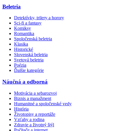
Beletria
Detektívky, trilery a horory
Sci-fi a fantasy
Komiksy
Romantika
Spoločenská beletria
Klasika
Historické
Slovenská beletria
Svetová beletria
Poézia
Ďalšie kategórie
Náučná a odborná
Motivácia a sebarozvoj
Biznis a manažment
Humanitné a spoločenské vedy
História
Životopisy a reportáže
Vzťahy a rodina
Zdravie a životný štýl
Počítače a internet