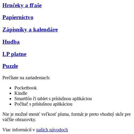
Hrnčeky a fľaše
Papiernictvo
Zápisníky a kalendáre
Hudba
LP platne
Puzzle
Prečítate na zariadeniach:
Pocketbook
Kindle
Smartfón či tablet s príslušnou aplikáciou
Počítač s príslušnou aplikáciou
Nie je možné meniť veľkosť písma, formát je preto vhodný skôr pre
väčšie obrazovky.
Viac informácií v
našich návodoch