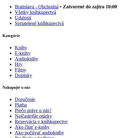
Bratislava - Obchodná
• Zatvorené do zajtra 10:00
Všetky kníhkupectvá
Udalosti
Spriatelené kníhkupectvá
Kategórie
Knihy
E-knihy
Audioknihy
Hry
Filmy
Doplnky
Nakupujte u nás
Doručenie
Platba
Prečo práve u nás?
Najčastejšie otázky
Rezervácia v kníhkupectve
Ako čítať e-knihy
Ako počúvať audioknihy