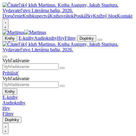
Doručenie
Kníhkupectvá
Knihovrátok
Poukážky
Knižný blog
Kontakt
E-knihy
Audioknihy
Hry
Filmy
Knihy
Doplnky
Vyhľadávanie
Prihlásiť
Vyhľadávanie
Knihy
E-knihy
Audioknihy
Hry
Filmy
Doplnky