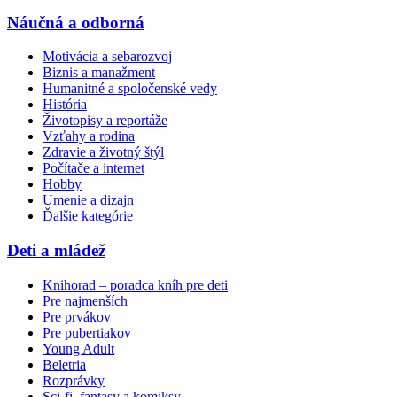
Náučná a odborná
Motivácia a sebarozvoj
Biznis a manažment
Humanitné a spoločenské vedy
História
Životopisy a reportáže
Vzťahy a rodina
Zdravie a životný štýl
Počítače a internet
Hobby
Umenie a dizajn
Ďalšie kategórie
Deti a mládež
Knihorad – poradca kníh pre deti
Pre najmenších
Pre prvákov
Pre pubertiakov
Young Adult
Beletria
Rozprávky
Sci-fi, fantasy a komiksy