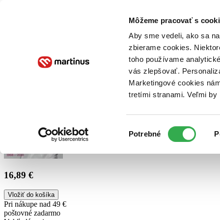
Doručenie
Kníhkupectvá
Knihovrátok
Poukážky
Knižný blog
Kontakt
Môžeme pracovať s cooki
Aby sme vedeli, ako sa na 
zbierame cookies. Niektor
E-knihy
Audioknihy
Hry
Filmy
Knihy
Doplnky
toho používame analytické
vás zlepšovať. Personaliz
Vyhľadávanie
Marketingové cookies nám 
tretími stranami. Veľmi b
Prihlásiť
Výber
Potrebné
P
súhlasu
16,89 €
Vložiť do košíka
Pri nákupe nad 49 €
poštovné zadarmo