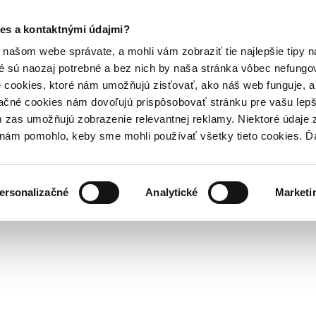
es a kontaktnými údajmi?
našom webe správate, a mohli vám zobraziť tie najlepšie tipy n
é sú naozaj potrebné a bez nich by naša stránka vôbec nefung
 cookies, ktoré nám umožňujú zisťovať, ako náš web funguje, a 
ačné cookies nám dovoľujú prispôsobovať stránku pre vašu lepši
zas umožňujú zobrazenie relevantnej reklamy. Niektoré údaje z
y nám pomohlo, keby sme mohli používať všetky tieto cookies. 
ersonalizačné
Analytické
Marketi