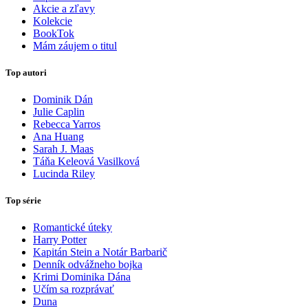
Akcie a zľavy
Kolekcie
BookTok
Mám záujem o titul
Top autori
Dominik Dán
Julie Caplin
Rebecca Yarros
Ana Huang
Sarah J. Maas
Táňa Keleová Vasilková
Lucinda Riley
Top série
Romantické úteky
Harry Potter
Kapitán Stein a Notár Barbarič
Denník odvážneho bojka
Krimi Dominika Dána
Učím sa rozprávať
Duna