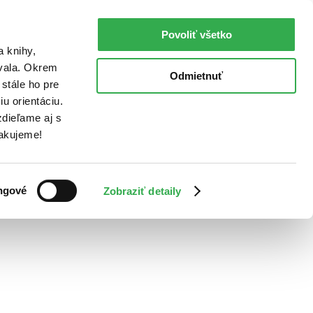
Povoliť všetko
a knihy,
ovala. Okrem
Odmietnuť
stále ho pre
u orientáciu.
dieľame aj s
Ďakujeme!
ngové
Zobraziť detaily