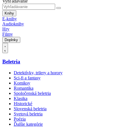
Vyhľadávanie
Knihy
E-knihy
Audioknihy
Hry
Filmy
Doplnky
Beletria
Detektívky, trilery a horory
Sci-fi a fantasy
Komiksy
Romantika
Spoločenská beletria
Klasika
Historické
Slovenská beletria
Svetová beletria
Poézia
Ďalšie kategórie