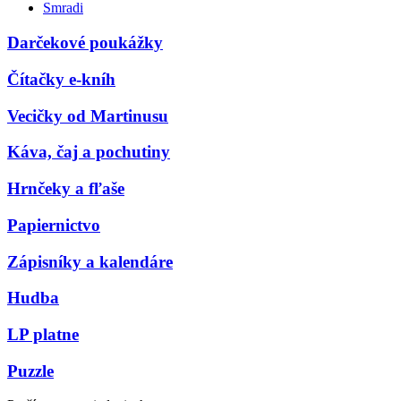
Smradi
Darčekové poukážky
Čítačky e-kníh
Vecičky od Martinusu
Káva, čaj a pochutiny
Hrnčeky a fľaše
Papiernictvo
Zápisníky a kalendáre
Hudba
LP platne
Puzzle