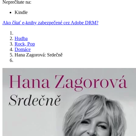
Neprečítate na:
Kindle
Ako čítať e-knihy zabezpečené cez Adobe DRM?
Hudba
Rock, Pop
Domáce
Hana Zagorová: Srdečně