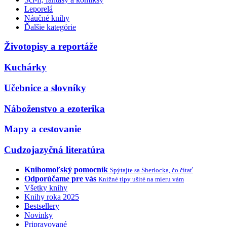
Leporelá
Náučné knihy
Ďalšie kategórie
Životopisy a reportáže
Kuchárky
Učebnice a slovníky
Náboženstvo a ezoterika
Mapy a cestovanie
Cudzojazyčná literatúra
Knihomoľský pomocník
Spýtajte sa Sherlocka, čo čítať
Odporúčame pre vás
Knižné tipy ušité na mieru vám
Všetky knihy
Knihy roka 2025
Bestsellery
Novinky
Pripravované