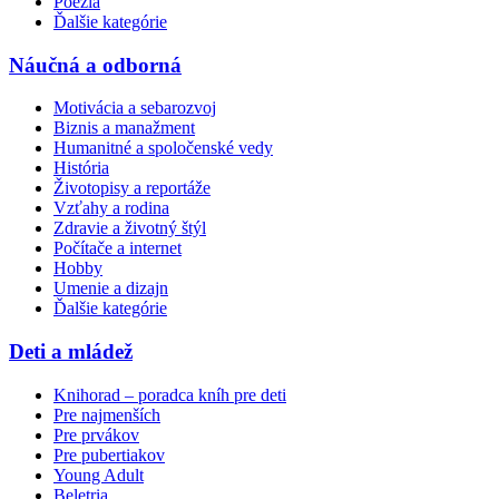
Poézia
Ďalšie kategórie
Náučná a odborná
Motivácia a sebarozvoj
Biznis a manažment
Humanitné a spoločenské vedy
História
Životopisy a reportáže
Vzťahy a rodina
Zdravie a životný štýl
Počítače a internet
Hobby
Umenie a dizajn
Ďalšie kategórie
Deti a mládež
Knihorad – poradca kníh pre deti
Pre najmenších
Pre prvákov
Pre pubertiakov
Young Adult
Beletria