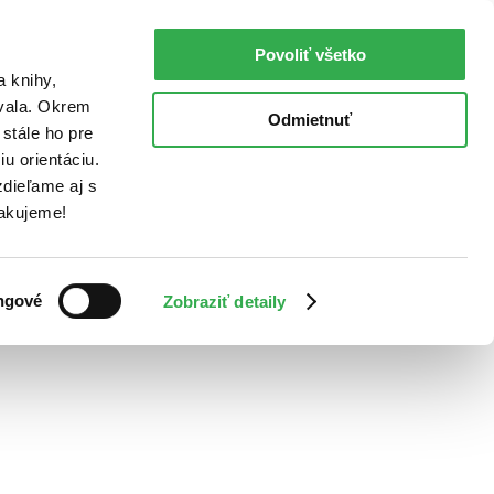
Povoliť všetko
a knihy,
ovala. Okrem
Odmietnuť
stále ho pre
u orientáciu.
dieľame aj s
Ďakujeme!
ngové
Zobraziť detaily