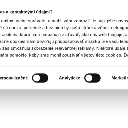
es a kontaktnými údajmi?
našom webe správate, a mohli vám zobraziť tie najlepšie tipy n
é sú naozaj potrebné a bez nich by naša stránka vôbec nefung
 cookies, ktoré nám umožňujú zisťovať, ako náš web funguje, a 
ačné cookies nám dovoľujú prispôsobovať stránku pre vašu lepši
zas umožňujú zobrazenie relevantnej reklamy. Niektoré údaje z
y nám pomohlo, keby sme mohli používať všetky tieto cookies. 
ersonalizačné
Analytické
Marketi