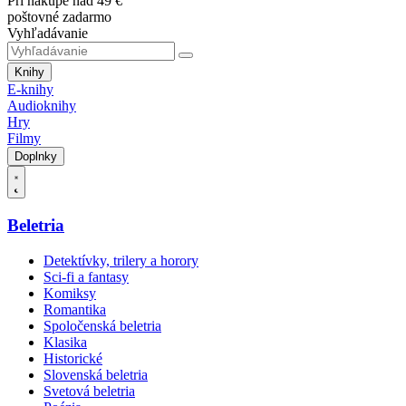
Pri nákupe nad 49 €
poštovné zadarmo
Vyhľadávanie
Knihy
E-knihy
Audioknihy
Hry
Filmy
Doplnky
Beletria
Detektívky, trilery a horory
Sci-fi a fantasy
Komiksy
Romantika
Spoločenská beletria
Klasika
Historické
Slovenská beletria
Svetová beletria