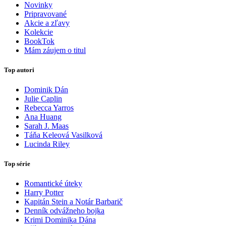
Novinky
Pripravované
Akcie a zľavy
Kolekcie
BookTok
Mám záujem o titul
Top autori
Dominik Dán
Julie Caplin
Rebecca Yarros
Ana Huang
Sarah J. Maas
Táňa Keleová Vasilková
Lucinda Riley
Top série
Romantické úteky
Harry Potter
Kapitán Stein a Notár Barbarič
Denník odvážneho bojka
Krimi Dominika Dána