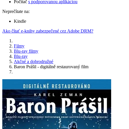
Počítač
s podporovanou aplikáciou
Neprečítate na:
Kindle
Ako čítať e-knihy zabezpečené cez Adobe DRM?
Filmy
Blu-ray filmy
Blu-ray
Akčné a dobrodružné
Baron Prášil - digitálně restaurovaný film