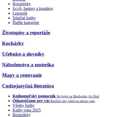
Rozprávky
Sci-fi, fantasy a komiksy
Leporelá
Náučné knihy
Ďalšie kategórie
Životopisy a reportáže
Kuchárky
Učebnice a slovníky
Náboženstvo a ezoterika
Mapy a cestovanie
Cudzojazyčná literatúra
Knihomoľský pomocník
Spýtajte sa Sherlocka, čo čítať
Odporúčame pre vás
Knižné tipy ušité na mieru vám
Všetky knihy
Knihy roka 2025
Bestsellery