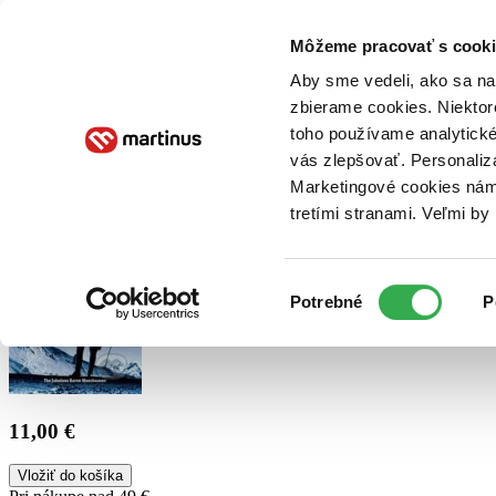
Doručenie
Kníhkupectvá
Knihovrátok
Poukážky
Knižný blog
Kontakt
Môžeme pracovať s cooki
Aby sme vedeli, ako sa na 
zbierame cookies. Niektor
E-knihy
Audioknihy
Hry
Filmy
Knihy
Doplnky
toho používame analytické
vás zlepšovať. Personaliz
Vyhľadávanie
Marketingové cookies nám 
tretími stranami. Veľmi b
Prihlásiť
Výber
Potrebné
P
súhlasu
11,00 €
Vložiť do košíka