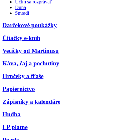
Učím sa rozprávať
Duna
Smradi
Darčekové poukážky
Čítačky e-kníh
Vecičky od Martinusu
Káva, čaj a pochutiny
Hrnčeky a fľaše
Papiernictvo
Zápisníky a kalendáre
Hudba
LP platne
Puzzle