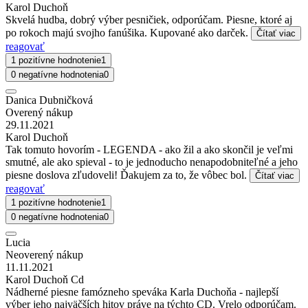
Karol Duchoň
Skvelá hudba, dobrý výber pesničiek, odporúčam. Piesne, ktoré aj
po rokoch majú svojho fanúšika. Kupované ako darček.
Čítať viac
reagovať
1 pozitívne hodnotenie
1
0 negatívne hodnotenia
0
Danica Dubničková
Overený nákup
29.11.2021
Karol Duchoň
Tak tomuto hovorím - LEGENDA - ako žil a ako skončil je veľmi
smutné, ale ako spieval - to je jednoducho nenapodobniteľné a jeho
piesne doslova zľudoveli! Ďakujem za to, že vôbec bol.
Čítať viac
reagovať
1 pozitívne hodnotenie
1
0 negatívne hodnotenia
0
Lucia
Neoverený nákup
11.11.2021
Karol Duchoň Cd
Nádherné piesne famózneho speváka Karla Duchoňa - najlepší
výber jeho najväčších hitov práve na týchto CD. Vrelo odporúčam.