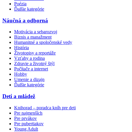
Poézia
Ďalšie kategórie
Náučná a odborná
Motivácia a sebarozvoj
Biznis a manažment
Humanitné a spoločenské vedy
História
Životopisy a reportáže
Vzťahy a rodina
Zdravie a životný štýl
Počítače a internet
Hobby
Umenie a dizajn
Ďalšie kategórie
Deti a mládež
Knihorad – poradca kníh pre deti
Pre najmenších
Pre prvákov
Pre pubertiakov
Young Adult