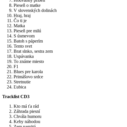
Hodvábny príbeh
Pieseň o matke
V slovenských dolinách
Hraj, hraj
Čo ti je
Matka
Pieseň pre milú
S úsmevom
Batoh s páperím
Tento svet
Brat slnko, sestra zem
Uspávanka
To známe miesto
F1
Blues pre karola
Primášovo srdce
Stretnutie
Ľubica
Tracklist CD3
Kto má ťa rád
Záhrada piesní
Chvála humoru
Keby náhodou
Zem pamätá