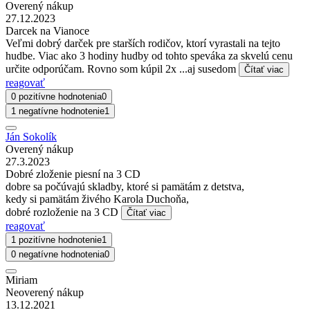
Overený nákup
27.12.2023
Darcek na Vianoce
Veľmi dobrý darček pre starších rodičov, ktorí vyrastali na tejto
hudbe. Viac ako 3 hodiny hudby od tohto speváka za skvelú cenu
určite odporúčam. Rovno som kúpil 2x ...aj susedom
Čítať viac
reagovať
0 pozitívne hodnotenia
0
1 negatívne hodnotenie
1
Ján Sokolík
Overený nákup
27.3.2023
Dobré zloženie piesní na 3 CD
dobre sa počúvajú skladby, ktoré si pamätám z detstva,
kedy si pamätám živého Karola Duchoňa,
dobré rozloženie na 3 CD
Čítať viac
reagovať
1 pozitívne hodnotenie
1
0 negatívne hodnotenia
0
Miriam
Neoverený nákup
13.12.2021