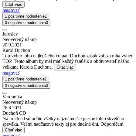
Čítať viac
reagovať
1 pozitívne hodnotenie
1
0 negatívne hodnotenia
0
Jaroslav
Neoverený nákup
20.9.2021
Karol Duchon
Top výber toho najlepšieho co pan Duchon zaspieval, za mňa výber
TOP. Tento album by mal mať každý fanúšik a obdivovateľ nášho
velikána Karola Duchona.
Čítať viac
reagovať
1 pozitívne hodnotenie
1
0 negatívne hodnotenia
0
Veronnika
Neoverený nákup
26.8.2021
Duchoň CD
Na troch cd sú určite všetky najznámejšie piesne tohto skvelého
speváka. Veľmi nadčasové texty aj pre dnešné dni. Odporúčam
Čítať viac
reagovať