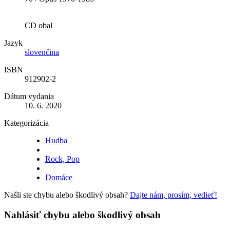
CD obal
Jazyk
slovenčina
ISBN
912902-2
Dátum vydania
10. 6. 2020
Kategorizácia
Hudba
Rock, Pop
Domáce
Našli ste chybu alebo škodlivý obsah?
Dajte nám, prosím, vedieť!
Nahlásiť chybu alebo škodlivý obsah