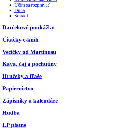
Učím sa rozprávať
Duna
Smradi
Darčekové poukážky
Čítačky e-kníh
Vecičky od Martinusu
Káva, čaj a pochutiny
Hrnčeky a fľaše
Papiernictvo
Zápisníky a kalendáre
Hudba
LP platne