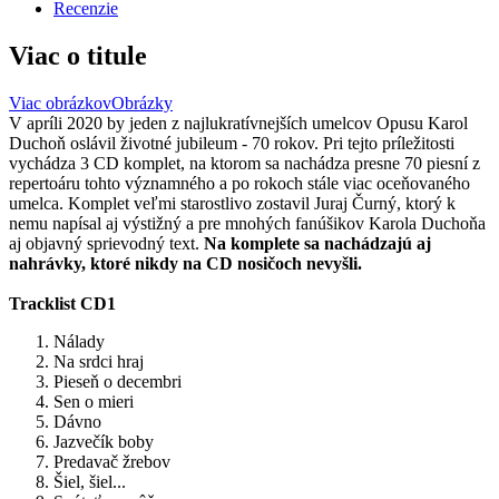
Recenzie
Viac o titule
Viac obrázkov
Obrázky
V apríli 2020 by jeden z najlukratívnejších umelcov Opusu Karol
Duchoň oslávil životné jubileum - 70 rokov. Pri tejto príležitosti
vychádza 3 CD komplet, na ktorom sa nachádza presne 70 piesní z
repertoáru tohto významného a po rokoch stále viac oceňovaného
umelca. Komplet veľmi starostlivo zostavil Juraj Čurný, ktorý k
nemu napísal aj výstižný a pre mnohých fanúšikov Karola Duchoňa
aj objavný sprievodný text.
Na komplete sa nachádzajú aj
nahrávky, ktoré nikdy na CD nosičoch nevyšli.
Tracklist CD1
Nálady
Na srdci hraj
Pieseň o decembri
Sen o mieri
Dávno
Jazvečík boby
Predavač žrebov
Šiel, šiel...