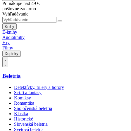
Pri nákupe nad 49 €
poštovné zadarmo
Vyhľadávanie
Knihy
E-knihy
Audioknihy
Hry
Filmy
Doplnky
Beletria
Detektívky, trilery a horory
Sci-fi a fantasy
Komiksy
Romantika
Spoločenská beletria
Klasika
Historické
Slovenská beletria
Svetová beletria