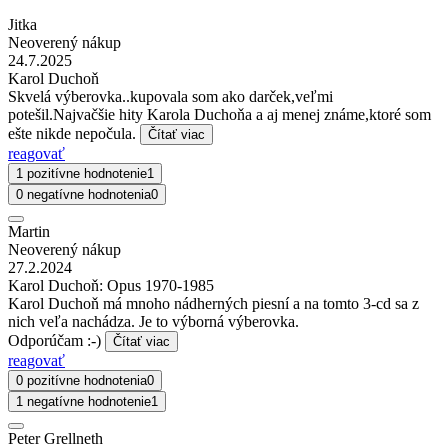
Jitka
Neoverený nákup
24.7.2025
Karol Duchoň
Skvelá výberovka..kupovala som ako darček,veľmi
potešil.Najvačšie hity Karola Duchoňa a aj menej známe,ktoré som
ešte nikde nepočula.
Čítať viac
reagovať
1 pozitívne hodnotenie
1
0 negatívne hodnotenia
0
Martin
Neoverený nákup
27.2.2024
Karol Duchoň: Opus 1970-1985
Karol Duchoň má mnoho nádherných piesní a na tomto 3-cd sa z
nich veľa nachádza. Je to výborná výberovka.
Odporúčam :-)
Čítať viac
reagovať
0 pozitívne hodnotenia
0
1 negatívne hodnotenie
1
Peter Grellneth