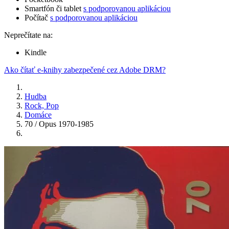
Smartfón či tablet
s podporovanou aplikáciou
Počítač
s podporovanou aplikáciou
Neprečítate na:
Kindle
Ako čítať e-knihy zabezpečené cez Adobe DRM?
Hudba
Rock, Pop
Domáce
70 / Opus 1970-1985