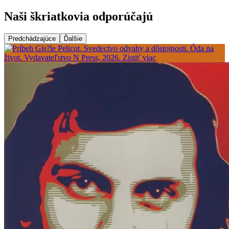
Naši škriatkovia odporúčajú
Predchádzajúce
Ďalšie