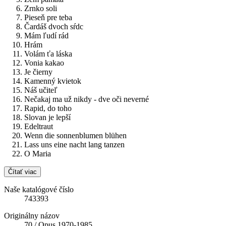
Zrnko soli
Pieseň pre teba
Čardáš dvoch sŕdc
Mám ľudí rád
Hrám
Volám ťa láska
Vonia kakao
Je čierny
Kamenný kvietok
Náš učiteľ
Nečakaj ma už nikdy - dve oči neverné
Rapid, do toho
Slovan je lepší
Edeltraut
Wenn die sonnenblumen blühen
Lass uns eine nacht lang tanzen
O Maria
Čítať viac
Naše katalógové číslo
743393
Originálny názov
70 / Opus 1970-1985