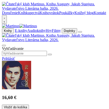
Doručenie
Kníhkupectvá
Knihovrátok
Poukážky
Knižný blog
Kontakt
E-knihy
Audioknihy
Hry
Filmy
Knihy
Doplnky
Vyhľadávanie
Prihlásiť
16,60 €
Vložiť do košíka