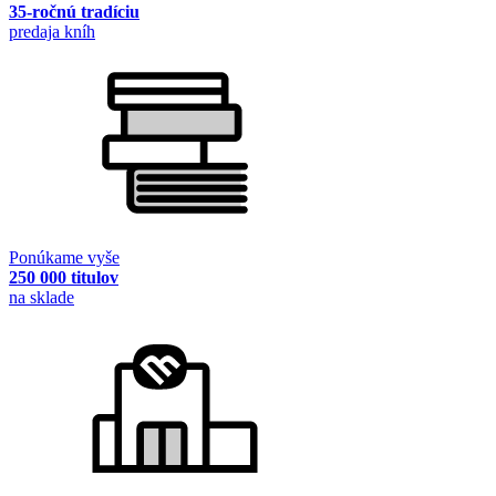
35-ročnú tradíciu
predaja kníh
Ponúkame vyše
250 000 titulov
na sklade