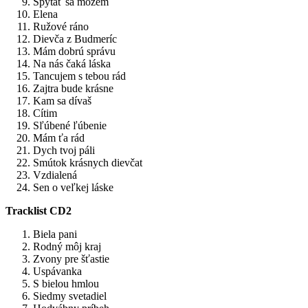
Spýtať sa môžem
Elena
Ružové ráno
Dievča z Budmeríc
Mám dobrú správu
Na nás čaká láska
Tancujem s tebou rád
Zajtra bude krásne
Kam sa dívaš
Cítim
Sľúbené ľúbenie
Mám ťa rád
Dych tvoj páli
Smútok krásnych dievčat
Vzdialená
Sen o veľkej láske
Tracklist CD2
Biela pani
Rodný môj kraj
Zvony pre šťastie
Uspávanka
S bielou hmlou
Siedmy svetadiel