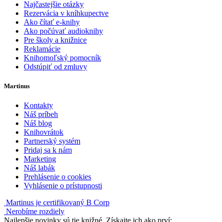
Najčastejšie otázky
Rezervácia v kníhkupectve
Ako čítať e-knihy
Ako počúvať audioknihy
Pre školy a knižnice
Reklamácie
Knihomoľský pomocník
Odstúpiť od zmluvy
Martinus
Kontakty
Náš príbeh
Náš blog
Knihovrátok
Partnerský systém
Pridaj sa k nám
Marketing
Náš labák
Prehlásenie o cookies
Vyhlásenie o prístupnosti
Martinus je certifikovaný B Corp
Nerobíme rozdiely
Najlepšie novinky sú tie knižné. Získajte ich ako prví: