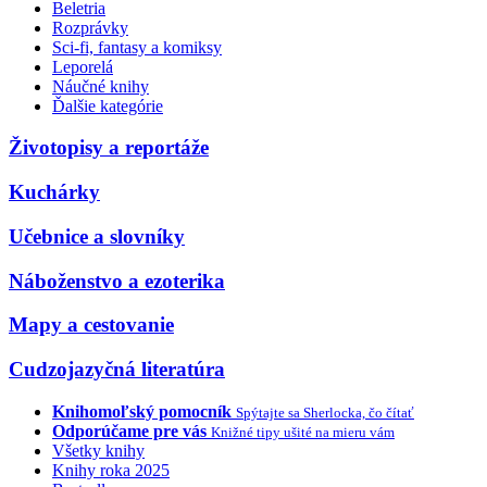
Beletria
Rozprávky
Sci-fi, fantasy a komiksy
Leporelá
Náučné knihy
Ďalšie kategórie
Životopisy a reportáže
Kuchárky
Učebnice a slovníky
Náboženstvo a ezoterika
Mapy a cestovanie
Cudzojazyčná literatúra
Knihomoľský pomocník
Spýtajte sa Sherlocka, čo čítať
Odporúčame pre vás
Knižné tipy ušité na mieru vám
Všetky knihy
Knihy roka 2025