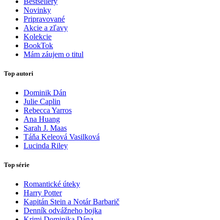
Bestsellery
Novinky
Pripravované
Akcie a zľavy
Kolekcie
BookTok
Mám záujem o titul
Top autori
Dominik Dán
Julie Caplin
Rebecca Yarros
Ana Huang
Sarah J. Maas
Táňa Keleová Vasilková
Lucinda Riley
Top série
Romantické úteky
Harry Potter
Kapitán Stein a Notár Barbarič
Denník odvážneho bojka
Krimi Dominika Dána