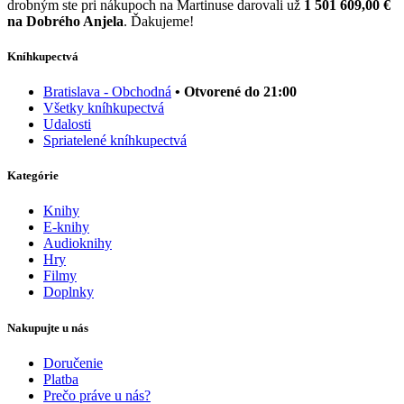
drobným ste pri nákupoch na Martinuse darovali už
1 501 609,00 €
na Dobrého Anjela
. Ďakujeme!
Kníhkupectvá
Bratislava - Obchodná
• Otvorené do 21:00
Všetky kníhkupectvá
Udalosti
Spriatelené kníhkupectvá
Kategórie
Knihy
E-knihy
Audioknihy
Hry
Filmy
Doplnky
Nakupujte u nás
Doručenie
Platba
Prečo práve u nás?