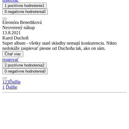
1 pozitívne hodnotenie
1
0 negatívne hodnotenia
0
Eleonóra Benediková
Neoverený nákup
13.8.2021
Karol Duchoň
Super album - všetky staré skladby nemajú konkurenciu. Nikto
nedokáže zaspievať piesne od Duchoňa tak, ako on sám.
Čítať viac
reagovať
2 pozitívne hodnotenia
2
0 negatívne hodnotenia
0
1
2
3
Ďalšie
1
Ďalšie