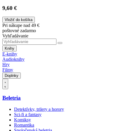
9,60 €
Vložiť do košíka
Pri nákupe nad 49 €
poštovné zadarmo
Vyhľadávanie
Knihy
E-knihy
Audioknihy
Hry
Filmy
Doplnky
Beletria
Detektívky, trilery a horory
Sci-fi a fantasy
Komiksy
Romantika
Spoločenská beletria