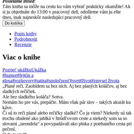
Posielame ihneď
Táto kniha sa môže na cestu ku vám vybrať prakticky okamžite! Ak
si ju objednáte do 13:00 v pracovný deň, odošleme vám ju ešte
dnes, inak najneskôr nasledujúci pracovný deň.
Do košíka
Popis knihy
Podrobnosti
Recenzie
Viac o knihe
Pozrieť ukážku
Ukážka
#humor
#fejtón a
glosa
#rozhovory
#satira
#spoločnosť
#svet
#život
#zmysel života
„Plané reči. Zaobídem sa bez nich. Aj bez planých koláčov, aj bez
sladkých rečičiek.
Ale bez sladkého koláča? Sotva.
Nemám ho pre vás, prepáčte. Mám však pár slov – takých akurát ku
káve.
Či sú to reči plané alebo rečičky sladké? Čo ja viem? Niekedy sú tak
trochu obalené ako jablká v štrúdľovom ceste a niekedy som sa so
slovami „neondela“ a povypadávali ako plnka z potrhaného cesta pri
pečení.