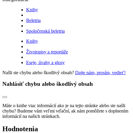
Knihy
Beletria
Spoločenská beletria
Knihy
Životopisy a reportáže
Eseje, úvahy a glosy
Našli ste chybu alebo škodlivý obsah?
Dajte nám, prosím, vedieť!
Nahlásiť chybu alebo škodlivý obsah
Máte o knihe viac informácií ako je na tejto stránke alebo ste našli
chybu? Budeme vám veľmi vďační, ak nám pomôžete s doplnením
informácií na našich stránkach.
Hodnotenia