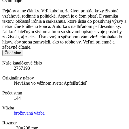
Ochutnajte!“
Fejtóny a iné články. Vďakabohu, že život prináša krízy životné,
vzťahové, rodinné a politické. Aspoň je o čom písať. Dynamika
textov, občasná irónia a sarkazmus, ktoré ústia do pozitívnej výzvy a
netradične krátkeho konca. Autorka s nadhľadom päťdesiatničky,
ľahko čitateľným štýlom a hrou so slovami opisuje svoje postrehy
zo života, aj z ciest. Úsmevným spôsobom vám vloží chrobáka do
hlavy, aby ste sa zamysleli, ako to robíte vy. Veľmi príjemné a
zábavné čítanie.
Čítať viac
Naše katalógové číslo
2757193
Originálny názov
Nevážne vo vážnom svete: Apfelštrúdeľ
Počet strán
144
Väzba
brožovaná väzba
Rozmer
130×208 mm