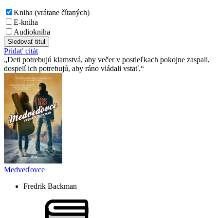
Kniha (vrátane čítaných)
E-kniha
Audiokniha
Sledovať titul
Pridať citát
Deti potrebujú klamstvá, aby večer v postieľkach pokojne zaspali,
dospelí ich potrebujú, aby ráno vládali vstať.
Medveďovce
Fredrik Backman