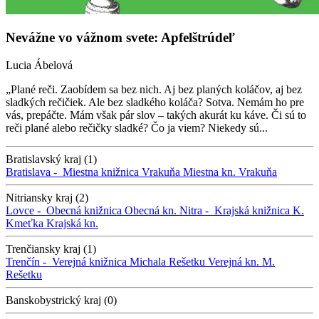
Nevážne vo vážnom svete: Apfelštrúdeľ
Lucia Ábelová
„Plané reči. Zaobídem sa bez nich. Aj bez planých koláčov, aj bez
sladkých rečičiek. Ale bez sladkého koláča? Sotva. Nemám ho pre
vás, prepáčte. Mám však pár slov – takých akurát ku káve. Či sú to
reči plané alebo rečičky sladké? Čo ja viem? Niekedy sú...
Bratislavský kraj (1)
Bratislava -
Miestna knižnica Vrakuňa
Miestna kn. Vrakuňa
Nitriansky kraj (2)
Lovce -
Obecná knižnica
Obecná kn.
Nitra -
Krajská knižnica K.
Kmeťka
Krajská kn.
Trenčiansky kraj (1)
Trenčín -
Verejná knižnica Michala Rešetku
Verejná kn. M.
Rešetku
Banskobystrický kraj (0)