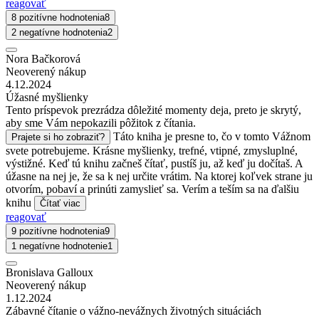
reagovať
8 pozitívne hodnotenia
8
2 negatívne hodnotenia
2
Nora Bačkorová
Neoverený nákup
4.12.2024
Úžasné myšlienky
Tento príspevok prezrádza dôležité momenty deja, preto je skrytý,
aby sme Vám nepokazili pôžitok z čítania.
Táto kniha je presne to, čo v tomto Vážnom
Prajete si ho zobraziť?
svete potrebujeme. Krásne myšlienky, trefné, vtipné, zmysluplné,
výstižné. Keď tú knihu začneš čítať, pustíš ju, až keď ju dočítaš. A
úžasne na nej je, že sa k nej určite vrátim. Na ktorej koľvek strane ju
otvorím, pobaví a prinúti zamyslieť sa. Verím a teším sa na ďalšiu
knihu
Čítať viac
reagovať
9 pozitívne hodnotenia
9
1 negatívne hodnotenie
1
Bronislava Galloux
Neoverený nákup
1.12.2024
Zábavné čítanie o vážno-nevážnych životných situáciách