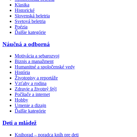
Klasika
Historické
Slovenská beletria
Svetová beletria
Poézia
Ďalšie kategórie
Náučná a odborná
Motivácia a sebarozvoj
Biznis a manažment
Humanitné a spoločenské vedy
História
Životopisy a reportáže
Vzťahy a rodina
Zdravie a životný štýl
Počítače a internet
Hobby
Umenie a dizajn
Ďalšie kategórie
Deti a mládež
Knihorad – poradca kníh pre deti