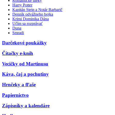
Romantické úteky
Harry Potter
Kapitán Stein a Notár Barbarič
Denník odvážneho bojka
Krimi Dominika Dána
Učím sa rozprávať
Duna
Smradi
Darčekové poukážky
Čítačky e-kníh
Vecičky od Martinusu
Káva, čaj a pochutiny
Hrnčeky a fľaše
Papiernictvo
Zápisníky a kalendáre