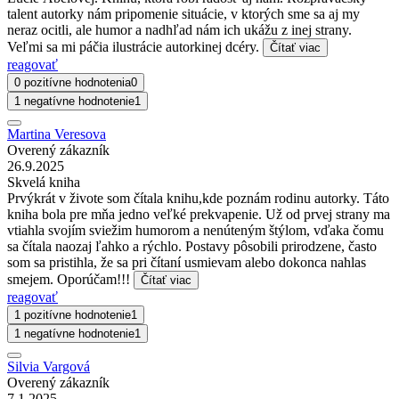
talent autorky nám pripomenie situácie, v ktorých sme sa aj my
neraz ocitli, ale humor a nadhľad nám ich ukážu z inej strany.
Veľmi sa mi páčia ilustrácie autorkinej dcéry.
Čítať viac
reagovať
0 pozitívne hodnotenia
0
1 negatívne hodnotenie
1
Martina Veresova
Overený zákazník
26.9.2025
Skvelá kniha
Prvýkrát v živote som čítala knihu,kde poznám rodinu autorky. Táto
kniha bola pre mňa jedno veľké prekvapenie. Už od prvej strany ma
vtiahla svojím sviežim humorom a nenúteným štýlom, vďaka čomu
sa čítala naozaj ľahko a rýchlo. Postavy pôsobili prirodzene, často
som sa pristihla, že sa pri čítaní usmievam alebo dokonca nahlas
smejem. Oporúčam!!!
Čítať viac
reagovať
1 pozitívne hodnotenie
1
1 negatívne hodnotenie
1
Silvia Vargová
Overený zákazník
7.1.2025