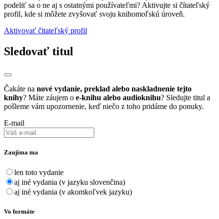
podeliť sa o ne aj s ostatnými používateľmi? Aktivujte si čítateľský
profil, kde si môžete zvyšovať svoju knihomoľskú úroveň.
Aktivovať čitateľský profil
Sledovať titul
Čakáte na
nové vydanie, preklad alebo naskladnenie tejto
knihy
? Máte záujem o
e-knihu alebo audioknihu
? Sledujte titul a
pošleme vám upozornenie, keď niečo z toho pridáme do ponuky.
E-mail
Zaujíma ma
len toto vydanie
aj iné vydania (v jazyku slovenčina)
aj iné vydania (v akomkoľvek jazyku)
Vo formáte