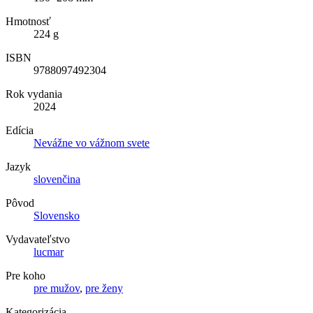
Hmotnosť
224 g
ISBN
9788097492304
Rok vydania
2024
Edícia
Nevážne vo vážnom svete
Jazyk
slovenčina
Pôvod
Slovensko
Vydavateľstvo
lucmar
Pre koho
pre mužov
,
pre ženy
Kategorizácia