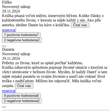
Eliška
Neoverený nákup
29.11.2024
Knižka písaná veľmi milým, úsmevným štýlom. Krátke články z
každodenného života, v ktorom sa nájde každý z nás. Ako píše
autorka, ideálne čítanie ku káve a koláčiku.
Čítať viac
reagovať
7 pozitívne hodnotenia
7
2 negatívne hodnotenia
2
Daniela
Neoverený nákup
29.11.2024
Príbehy zo života, ktoré sa oplatí prečítať každému.
Knižka zábavným spôsobom popisuje životné situácie s ktorými sa
všetci stretávame v bežnom živote. Myslím, že každý čitateľ si tam
nájde nejakú paralelu so svojim životom a naučí nás vnímať život
trošku s nadhľadom. Môžem len odporučiť. Mňa knižka veľmi
zaujala.
Čítať viac
reagovať
8 pozitívne hodnotenia
8
2 negatívne hodnotenia
2