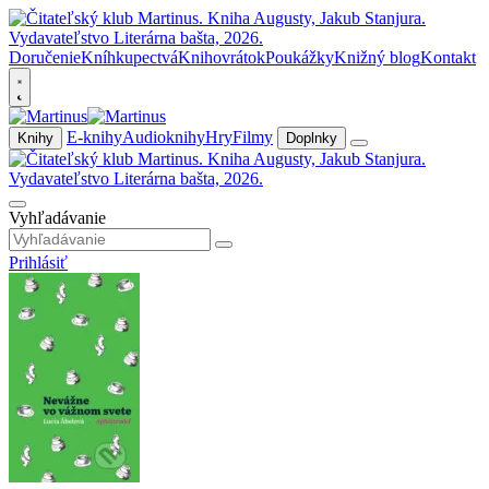
Doručenie
Kníhkupectvá
Knihovrátok
Poukážky
Knižný blog
Kontakt
E-knihy
Audioknihy
Hry
Filmy
Knihy
Doplnky
Vyhľadávanie
Prihlásiť