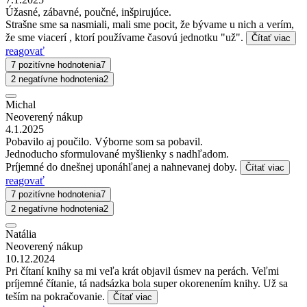
Úžasné, zábavné, poučné, inšpirujúce.
Strašne sme sa nasmiali, mali sme pocit, že bývame u nich a verím,
že sme viacerí , ktorí používame časovú jednotku "už".
Čítať viac
reagovať
7 pozitívne hodnotenia
7
2 negatívne hodnotenia
2
Michal
Neoverený nákup
4.1.2025
Pobavilo aj poučilo. Výborne som sa pobavil.
Jednoducho sformulované myšlienky s nadhľadom.
Príjemné do dnešnej uponáhľanej a nahnevanej doby.
Čítať viac
reagovať
7 pozitívne hodnotenia
7
2 negatívne hodnotenia
2
Natália
Neoverený nákup
10.12.2024
Pri čítaní knihy sa mi veľa krát objavil úsmev na perách. Veľmi
príjemné čítanie, tá nadsázka bola super okorenením knihy. Už sa
teším na pokračovanie.
Čítať viac