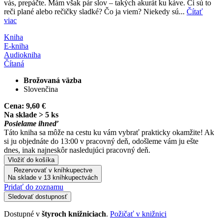
vás, prepáčte. Mám však pár slov – takých akurát ku káve. Či sú to
reči plané alebo rečičky sladké? Čo ja viem? Niekedy sú...
Čítať
viac
Kniha
E-kniha
Audiokniha
Čítaná
Brožovaná väzba
Slovenčina
Cena:
9,60 €
Na sklade > 5 ks
Posielame ihneď
Táto kniha sa môže na cestu ku vám vybrať prakticky okamžite! Ak
si ju objednáte do 13:00 v pracovný deň, odošleme vám ju ešte
dnes, inak najneskôr nasledujúci pracovný deň.
Vložiť do košíka
Rezervovať v kníhkupectve
Na sklade v 13 kníhkupectvách
Pridať do zoznamu
Sledovať dostupnosť
Dostupné v
štyroch knižniciach
.
Požičať v knižnici