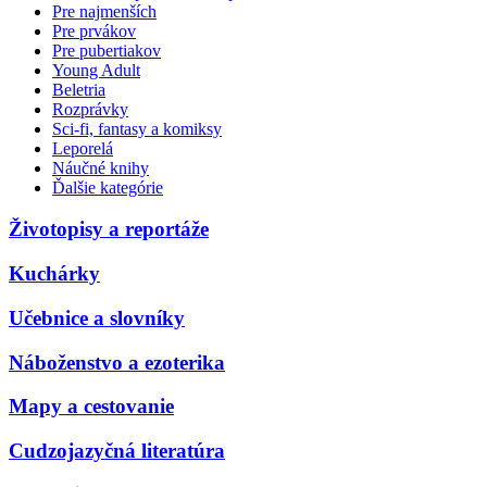
Pre najmenších
Pre prvákov
Pre pubertiakov
Young Adult
Beletria
Rozprávky
Sci-fi, fantasy a komiksy
Leporelá
Náučné knihy
Ďalšie kategórie
Životopisy a reportáže
Kuchárky
Učebnice a slovníky
Náboženstvo a ezoterika
Mapy a cestovanie
Cudzojazyčná literatúra