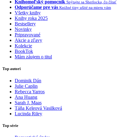
Knihomoľský pomocník
Spýtajte sa Sherlocka, čo čítať
Odporúčame pre vás
Knižné tipy ušité na mieru vám
Všetky knihy
Knihy roka 2025
Bestsellery
Novinky
Pripravované
Akcie a zľavy
Kolekcie
BookTok
Mám záujem o titul
Top autori
Dominik Dán
Julie Caplin
Rebecca Yarros
Ana Huang
Sarah J. Maas
Táňa Keleová Vasilková
Lucinda Riley
Top série