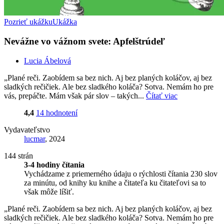
Pozrieť ukážku
Ukážka
Nevážne vo vážnom svete: Apfelštrúdeľ
Lucia Ábelová
„Plané reči. Zaobídem sa bez nich. Aj bez planých koláčov, aj bez
sladkých rečičiek. Ale bez sladkého koláča? Sotva. Nemám ho pre
vás, prepáčte. Mám však pár slov – takých...
Čítať viac
4,4
14 hodnotení
Vydavateľstvo
lucmar
, 2024
144 strán
3-4 hodiny čítania
Vychádzame z priemerného údaju o rýchlosti čítania 230 slov
za minútu, od knihy ku knihe a čitateľa ku čitateľovi sa to
však môže líšiť.
„Plané reči. Zaobídem sa bez nich. Aj bez planých koláčov, aj bez
sladkých rečičiek. Ale bez sladkého koláča? Sotva. Nemám ho pre