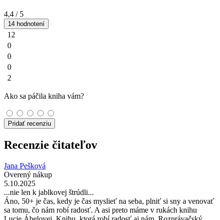
4,4
/ 5
14 hodnotení
12
0
0
0
2
Ako sa páčila kniha vám?
Pridať recenziu
Recenzie čitateľov
Jana Pešková
Overený nákup
5.10.2025
...nie len k jablkovej štrúdli...
Áno, 50+ je čas, kedy je čas myslieť na seba, plniť si sny a venovať
sa tomu, čo nám robí radosť. A asi preto máme v rukách knihu
Lucie Ábelovej. Knihu, ktorá robí radosť aj nám. Rozprávačský