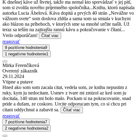
K dnešnej káve už štvrtej, takže ma nemal kto sprevádzať v jej pití,
som si zvolila nového príjemného spoločníka...Knihu, ktorú napísala
autorka Lucia Ábelová. Káva dopitá a prvých 40 strán „Nevážne vo
vážnom svete“ som doslova zhltla a sama som sa smiala v kuchyni
ako blázon na príbehoch, v ktorých sme sa mnohé určite našli. Už
teraz sa teším na zajtrajšiu rannú kávu a pokračovanie v čítaní...
Vrelo odporúčam!
Čítať viac
reagovať
9 pozitívne hodnotenia
9
1 negatívne hodnotenie
1
Mirka Ferenčíková
Overený zákazník
29.11.2024
Vtipne a putave
Hned ako som som zacala citat, vedela som, ze knihu nepustim z
ruky, kym ju nedocitam. Usmev z tvare mi zmizol az ked som ju
docitala, 140 stran mi bolo malo. Pockam si na pokracovanie, snad
pride a dufam, ze coskoro. Urcite odporucam tym, co si chcu pri
citani oddychnut a zabavit sa.
Čítať viac
reagovať
7 pozitívne hodnotenia
7
2 negatívne hodnotenia
2