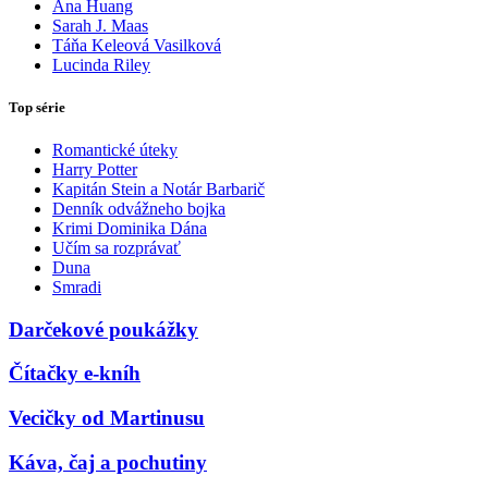
Ana Huang
Sarah J. Maas
Táňa Keleová Vasilková
Lucinda Riley
Top série
Romantické úteky
Harry Potter
Kapitán Stein a Notár Barbarič
Denník odvážneho bojka
Krimi Dominika Dána
Učím sa rozprávať
Duna
Smradi
Darčekové poukážky
Čítačky e-kníh
Vecičky od Martinusu
Káva, čaj a pochutiny