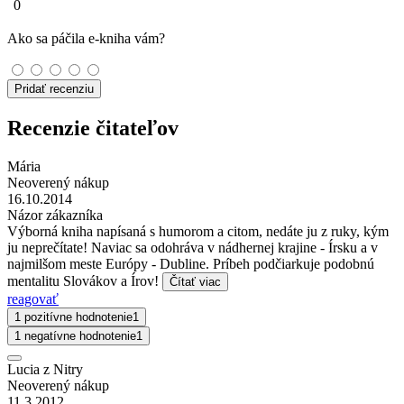
0
Ako sa páčila e-kniha vám?
Pridať recenziu
Recenzie čitateľov
Mária
Neoverený nákup
16.10.2014
Názor zákazníka
Výborná kniha napísaná s humorom a citom, nedáte ju z ruky, kým
ju neprečítate! Naviac sa odohráva v nádhernej krajine - Írsku a v
najmilšom meste Európy - Dubline. Príbeh podčiarkuje podobnú
mentalitu Slovákov a Írov!
Čítať viac
reagovať
1 pozitívne hodnotenie
1
1 negatívne hodnotenie
1
Lucia z Nitry
Neoverený nákup
11.3.2012