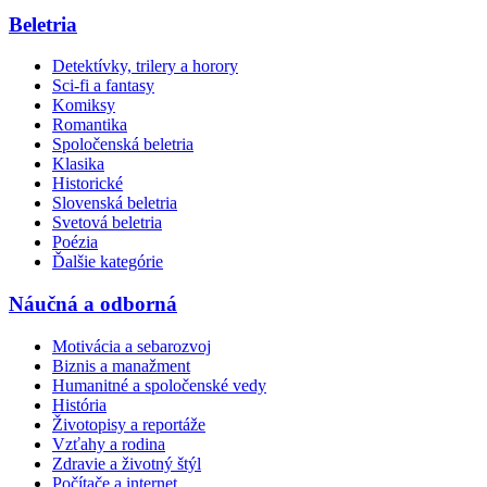
Beletria
Detektívky, trilery a horory
Sci-fi a fantasy
Komiksy
Romantika
Spoločenská beletria
Klasika
Historické
Slovenská beletria
Svetová beletria
Poézia
Ďalšie kategórie
Náučná a odborná
Motivácia a sebarozvoj
Biznis a manažment
Humanitné a spoločenské vedy
História
Životopisy a reportáže
Vzťahy a rodina
Zdravie a životný štýl
Počítače a internet