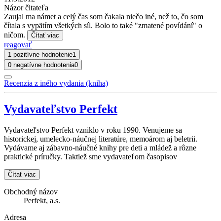
Názor čitateľa
Zaujal ma námet a celý čas som čakala niečo iné, než to, čo som
čítala s vypätím všetkých síl. Bolo to také "zmatené povídání" o
ničom.
Čítať viac
reagovať
1 pozitívne hodnotenie
1
0 negatívne hodnotenia
0
Recenzia z iného vydania (kniha)
Vydavateľstvo Perfekt
Vydavateľstvo Perfekt vzniklo v roku 1990. Venujeme sa
historickej, umelecko-náučnej literatúre, memoárom aj beletrii.
Vydávame aj zábavno-náučné knihy pre deti a mládež a rôzne
praktické príručky. Taktiež sme vydavateľom časopisov
Čítať viac
Obchodný názov
Perfekt, a.s.
Adresa