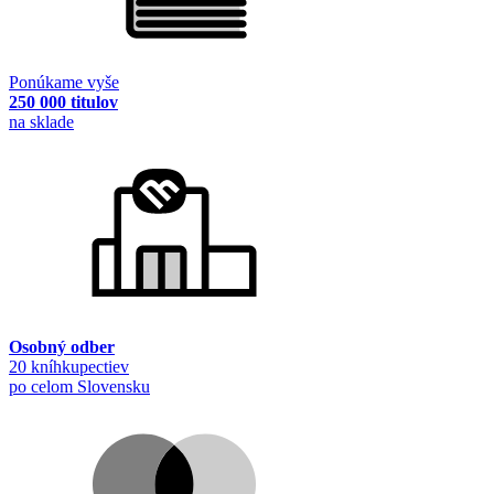
Ponúkame vyše
250 000 titulov
na sklade
Osobný odber
20 kníhkupectiev
po celom Slovensku