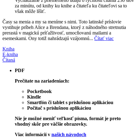
Vychádzame z priemerného údaju o rýchlosti čítania 230 slov
za minútu, od knihy ku knihe a čitateľa ku čitateľovi sa to
však môže líšiť.
Časy sa menia a my sa meníme s nimi. Toto latinské príslovie
vystihuje príbeh Alice a Brendana, ktorý z náhodného stretnutia
prerastá v magickú príťažlivosť, umocňovanú mailami a
esemeskami. Ony totiž nahrádzajú vzájomnú...
Čítať viac
Kniha
E-kniha
Čítaná
PDF
Prečítate na zariadeniach:
Pocketbook
Kindle
Smartfón či tablet s príslušnou aplikáciou
Počítač s príslušnou aplikáciou
Nie je možné meniť veľkosť písma, formát je preto
vhodný skôr pre väčšie obrazovky.
Viac informácií v
našich návodoch