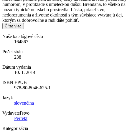
humorom, v protiklade s umeleckou dušou Brendana, to všetko na
pozadí typického írskeho prostredia. Láska, priateľstvo,
nedorozumenia a životné okolnosti s tým súvisiace vytvárajú dej,
ktorým sa dobrovoľne a radi dáte pohltiť.
Čítať viac
Naše katalógové číslo
164867
Počet strán
238
Dátum vydania
10. 1. 2014
ISBN EPUB
978-80-8046-625-1
Jazyk
slovenčina
Vydavateľstvo
Perfekt
Kategorizácia