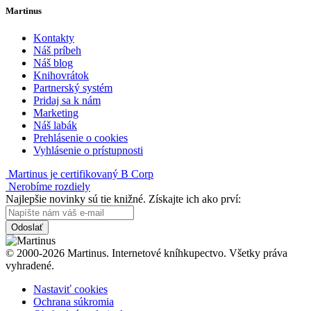
Martinus
Kontakty
Náš príbeh
Náš blog
Knihovrátok
Partnerský systém
Pridaj sa k nám
Marketing
Náš labák
Prehlásenie o cookies
Vyhlásenie o prístupnosti
Martinus je certifikovaný B Corp
Nerobíme rozdiely
Najlepšie novinky sú tie knižné. Získajte ich ako prví:
Odoslať
© 2000-2026 Martinus. Internetové kníhkupectvo. Všetky práva
vyhradené.
Nastaviť cookies
Ochrana súkromia