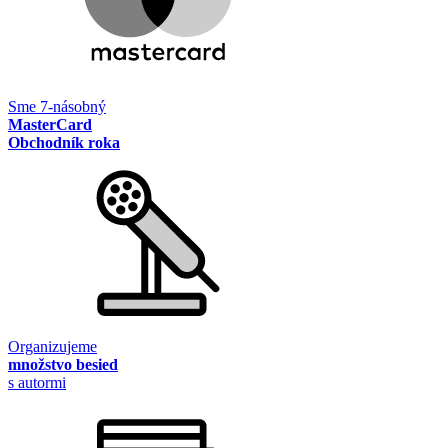
Sme 7-násobný
MasterCard
Obchodník roka
Organizujeme
množstvo besied
s autormi