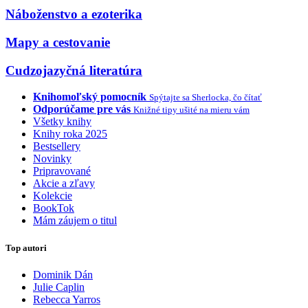
Náboženstvo a ezoterika
Mapy a cestovanie
Cudzojazyčná literatúra
Knihomoľský pomocník
Spýtajte sa Sherlocka, čo čítať
Odporúčame pre vás
Knižné tipy ušité na mieru vám
Všetky knihy
Knihy roka 2025
Bestsellery
Novinky
Pripravované
Akcie a zľavy
Kolekcie
BookTok
Mám záujem o titul
Top autori
Dominik Dán
Julie Caplin
Rebecca Yarros