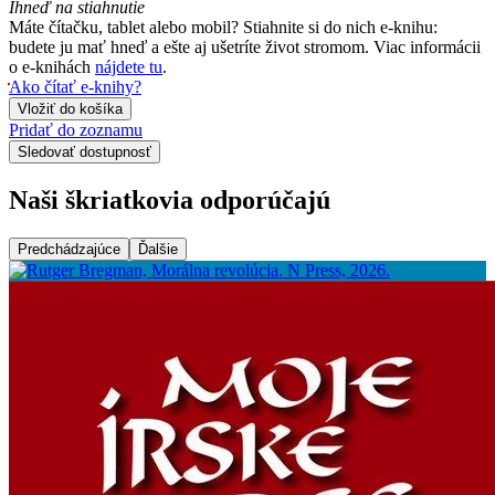
Ihneď na stiahnutie
Máte čítačku, tablet alebo mobil? Stiahnite si do nich e-knihu:
budete ju mať hneď a ešte aj ušetríte život stromom. Viac informácii
o e-knihách
nájdete tu
.
Ako čítať e-knihy?
Vložiť do košíka
Pridať do zoznamu
Sledovať dostupnosť
Naši škriatkovia odporúčajú
Predchádzajúce
Ďalšie