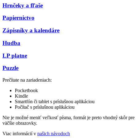
Hrnčeky a fľaše
Papiernictvo
Zápisníky a kalendáre
Hudba
LP platne
Puzzle
Prečítate na zariadeniach:
Pocketbook
Kindle
Smartfón či tablet s príslušnou aplikáciou
Počítač s príslušnou aplikáciou
Nie je možné meniť veľkosť písma, formát je preto vhodný skôr pre
väčšie obrazovky.
Viac informácií v
našich návodoch