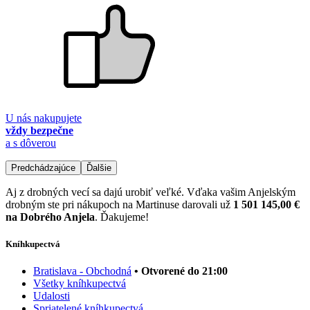
U nás nakupujete
vždy bezpečne
a s dôverou
Predchádzajúce
Ďalšie
Aj z drobných vecí sa dajú urobiť veľké. Vďaka vašim Anjelským
drobným ste pri nákupoch na Martinuse darovali už
1 501 145,00 €
na Dobrého Anjela
. Ďakujeme!
Kníhkupectvá
Bratislava - Obchodná
• Otvorené do 21:00
Všetky kníhkupectvá
Udalosti
Spriatelené kníhkupectvá