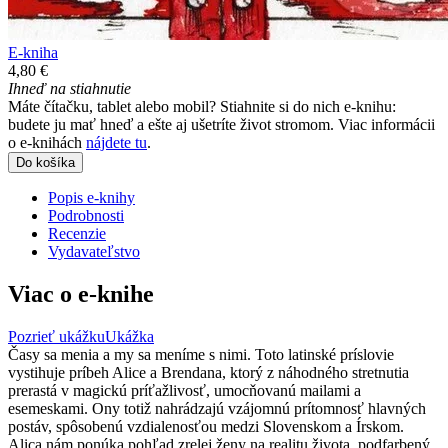
E-kniha
4,80 €
Ihneď na stiahnutie
Máte čítačku, tablet alebo mobil? Stiahnite si do nich e-knihu:
budete ju mať hneď a ešte aj ušetríte život stromom. Viac informácii
o e-knihách
nájdete tu
.
Do košíka
Popis e-knihy
Podrobnosti
Recenzie
Vydavateľstvo
Viac o e-knihe
Pozrieť ukážku
Ukážka
Časy sa menia a my sa meníme s nimi. Toto latinské príslovie
vystihuje príbeh Alice a Brendana, ktorý z náhodného stretnutia
prerastá v magickú príťažlivosť, umocňovanú mailami a
esemeskami. Ony totiž nahrádzajú vzájomnú prítomnosť hlavných
postáv, spôsobenú vzdialenosťou medzi Slovenskom a Írskom.
Alica nám ponúka pohľad zrelej ženy na realitu života, podfarbený