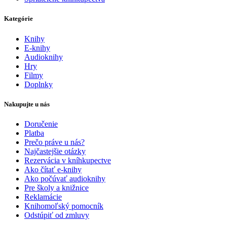
Kategórie
Knihy
E-knihy
Audioknihy
Hry
Filmy
Doplnky
Nakupujte u nás
Doručenie
Platba
Prečo práve u nás?
Najčastejšie otázky
Rezervácia v kníhkupectve
Ako čítať e-knihy
Ako počúvať audioknihy
Pre školy a knižnice
Reklamácie
Knihomoľský pomocník
Odstúpiť od zmluvy