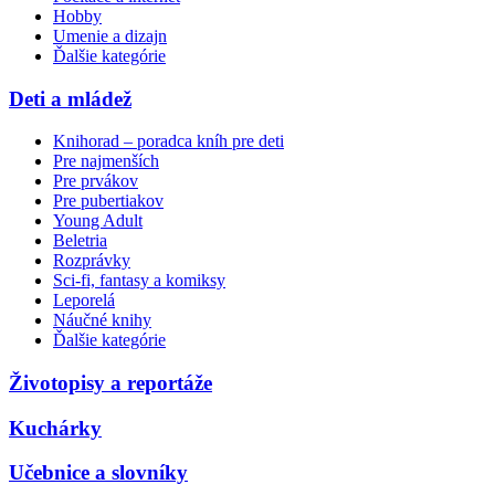
Hobby
Umenie a dizajn
Ďalšie kategórie
Deti a mládež
Knihorad – poradca kníh pre deti
Pre najmenších
Pre prvákov
Pre pubertiakov
Young Adult
Beletria
Rozprávky
Sci-fi, fantasy a komiksy
Leporelá
Náučné knihy
Ďalšie kategórie
Životopisy a reportáže
Kuchárky
Učebnice a slovníky