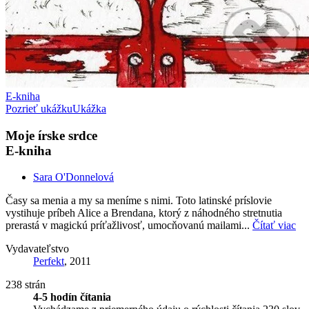
E-kniha
Pozrieť ukážku
Ukážka
Moje írske srdce
E-kniha
Sara O'Donnelová
Časy sa menia a my sa meníme s nimi. Toto latinské príslovie
vystihuje príbeh Alice a Brendana, ktorý z náhodného stretnutia
prerastá v magickú príťažlivosť, umocňovanú mailami...
Čítať viac
Vydavateľstvo
Perfekt
, 2011
238 strán
4-5 hodín čítania