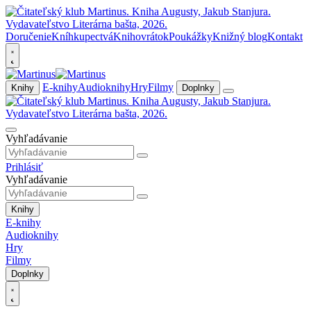
Doručenie
Kníhkupectvá
Knihovrátok
Poukážky
Knižný blog
Kontakt
E-knihy
Audioknihy
Hry
Filmy
Knihy
Doplnky
Vyhľadávanie
Prihlásiť
Vyhľadávanie
Knihy
E-knihy
Audioknihy
Hry
Filmy
Doplnky