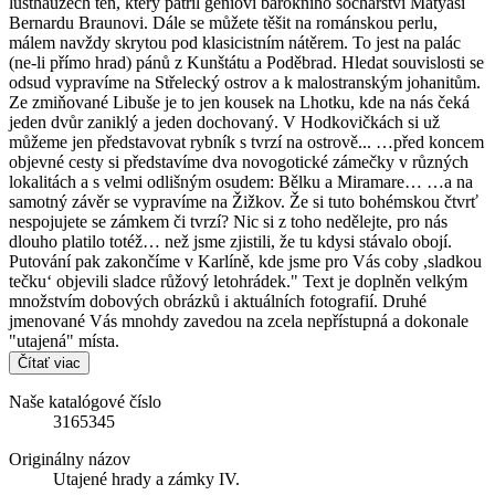
lusthauzech ten, který patřil géniovi barokního sochařství Matyáši
Bernardu Braunovi. Dále se můžete těšit na románskou perlu,
málem navždy skrytou pod klasicistním nátěrem. To jest na palác
(ne-li přímo hrad) pánů z Kunštátu a Poděbrad. Hledat souvislosti se
odsud vypravíme na Střelecký ostrov a k malostranským johanitům.
Ze zmiňované Libuše je to jen kousek na Lhotku, kde na nás čeká
jeden dvůr zaniklý a jeden dochovaný. V Hodkovičkách si už
můžeme jen představovat rybník s tvrzí na ostrově... …před koncem
objevné cesty si představíme dva novogotické zámečky v různých
lokalitách a s velmi odlišným osudem: Bělku a Miramare… …a na
samotný závěr se vypravíme na Žižkov. Že si tuto bohémskou čtvrť
nespojujete se zámkem či tvrzí? Nic si z toho nedělejte, pro nás
dlouho platilo totéž… než jsme zjistili, že tu kdysi stávalo obojí.
Putování pak zakončíme v Karlíně, kde jsme pro Vás coby ,sladkou
tečku‘ objevili sladce růžový letohrádek." Text je doplněn velkým
množstvím dobových obrázků i aktuálních fotografií. Druhé
jmenované Vás mnohdy zavedou na zcela nepřístupná a dokonale
"utajená" místa.
Čítať viac
Naše katalógové číslo
3165345
Originálny názov
Utajené hrady a zámky IV.