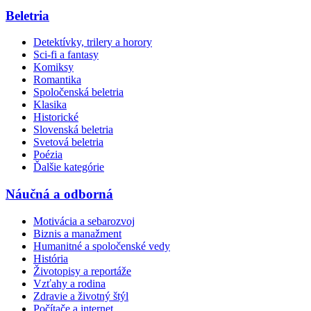
Beletria
Detektívky, trilery a horory
Sci-fi a fantasy
Komiksy
Romantika
Spoločenská beletria
Klasika
Historické
Slovenská beletria
Svetová beletria
Poézia
Ďalšie kategórie
Náučná a odborná
Motivácia a sebarozvoj
Biznis a manažment
Humanitné a spoločenské vedy
História
Životopisy a reportáže
Vzťahy a rodina
Zdravie a životný štýl
Počítače a internet