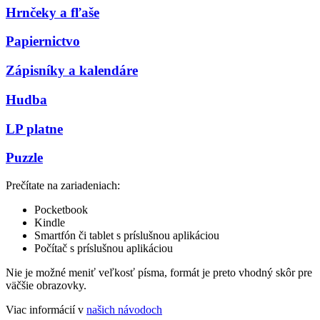
Hrnčeky a fľaše
Papiernictvo
Zápisníky a kalendáre
Hudba
LP platne
Puzzle
Prečítate na zariadeniach:
Pocketbook
Kindle
Smartfón či tablet s príslušnou aplikáciou
Počítač s príslušnou aplikáciou
Nie je možné meniť veľkosť písma, formát je preto vhodný skôr pre
väčšie obrazovky.
Viac informácií v
našich návodoch