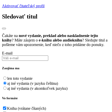
Aktivovať čitateľský profil
Sledovať titul
Čakáte na
nové vydanie, preklad alebo naskladnenie tejto
knihy
? Máte záujem o
e-knihu alebo audioknihu
? Sledujte titul a
pošleme vám upozornenie, keď niečo z toho pridáme do ponuky.
E-mail
Zaujíma ma
len toto vydanie
aj iné vydania (v jazyku čeština)
aj iné vydania (v akomkoľvek jazyku)
Vo formáte
Kniha (vrátane čítaných)