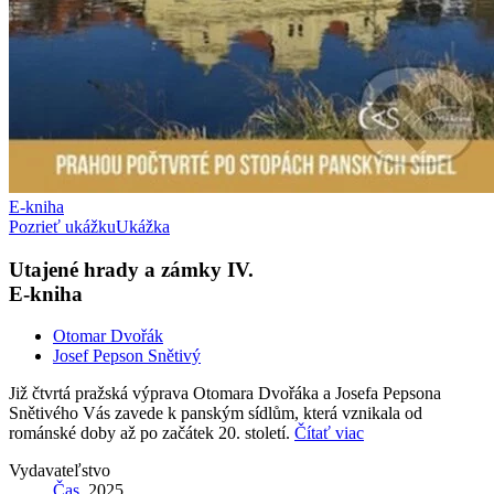
E-kniha
Pozrieť ukážku
Ukážka
Utajené hrady a zámky IV.
E-kniha
Otomar Dvořák
Josef Pepson Snětivý
Již čtvrtá pražská výprava Otomara Dvořáka a Josefa Pepsona
Snětivého Vás zavede k panským sídlům, která vznikala od
románské doby až po začátek 20. století.
Čítať viac
Vydavateľstvo
Čas
, 2025