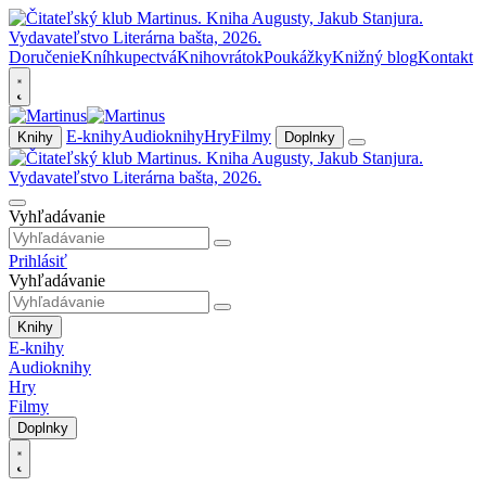
Doručenie
Kníhkupectvá
Knihovrátok
Poukážky
Knižný blog
Kontakt
E-knihy
Audioknihy
Hry
Filmy
Knihy
Doplnky
Vyhľadávanie
Prihlásiť
Vyhľadávanie
Knihy
E-knihy
Audioknihy
Hry
Filmy
Doplnky