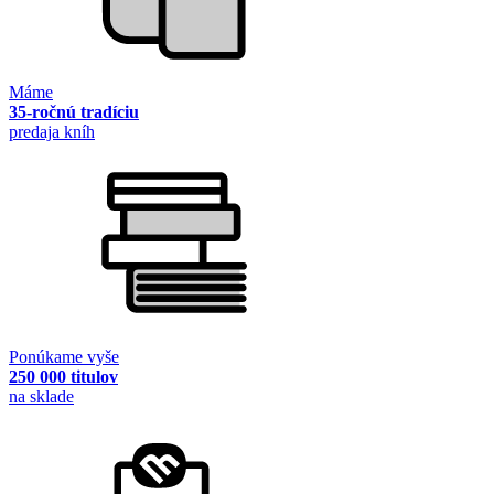
Máme
35-ročnú tradíciu
predaja kníh
Ponúkame vyše
250 000 titulov
na sklade