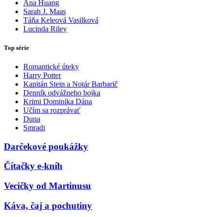
Ana Huang
Sarah J. Maas
Táňa Keleová Vasilková
Lucinda Riley
Top série
Romantické úteky
Harry Potter
Kapitán Stein a Notár Barbarič
Denník odvážneho bojka
Krimi Dominika Dána
Učím sa rozprávať
Duna
Smradi
Darčekové poukážky
Čítačky e-kníh
Vecičky od Martinusu
Káva, čaj a pochutiny