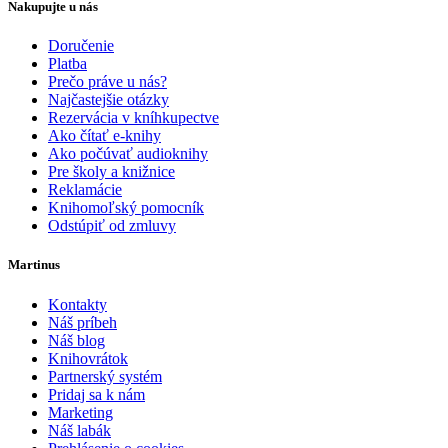
Nakupujte u nás
Doručenie
Platba
Prečo práve u nás?
Najčastejšie otázky
Rezervácia v kníhkupectve
Ako čítať e-knihy
Ako počúvať audioknihy
Pre školy a knižnice
Reklamácie
Knihomoľský pomocník
Odstúpiť od zmluvy
Martinus
Kontakty
Náš príbeh
Náš blog
Knihovrátok
Partnerský systém
Pridaj sa k nám
Marketing
Náš labák