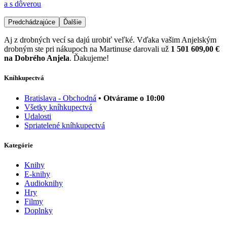
a s dôverou
Predchádzajúce
Ďalšie
Aj z drobných vecí sa dajú urobiť veľké. Vďaka vašim Anjelským
drobným ste pri nákupoch na Martinuse darovali už
1 501 609,00 €
na Dobrého Anjela
. Ďakujeme!
Kníhkupectvá
Bratislava - Obchodná
• Otvárame o 10:00
Všetky kníhkupectvá
Udalosti
Spriatelené kníhkupectvá
Kategórie
Knihy
E-knihy
Audioknihy
Hry
Filmy
Doplnky