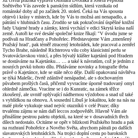
Již čtvrtá pražská výprava Otomara Dvořáka a Josefa Pepsona
Snětivého Vás zavede k panským sídlům, která vznikala od
románské doby až po začátek 20. století. Čeká na Vás spousta
objevů i krásy v místech, kde by Vás to možná ani nenapadlo, a
pátrání v hlubinách času. Zrodilo se tak pokračování úspěšné knižní
řady Utajené hrady a zámky, která vychází v edici Skrytá krása naší
země. Autoři ke své desáté společné knize říkají: "V úvodu jsme se
podívali na Hradčany a Pohořelec. Představujeme Vám ,zmenšený
Pražský hrad‘, pak téměř ztracený letohrádek, kde pracoval a zemřel
Tycho Brahe, následně Richterovu vilu coby klasicistní perlu se
Svatováclavskou vinicí, a přes bývalý klášter kajetánů pod Hradem
se dostáváme na Kajetánku… … a také k návratům, což je jedním z
nosných prvků tohoto dílu. Přidáváme novinky a fotografie třeba
právě o Kajetánce, kde se stále něco děje. Další opakovaná návštěva
se týká Malešic, čtvrtě zdánlivě nenápadné, ale s dochovaným
půvabem prošlých časů, přičemž vyvracíme úporně tradovaný omyl
ohledně zámečku. Vracíme se i do Kunratic, na zámek těžce
zkoušený, ale uvnitř oplývající nádhernou výzdobou a snad už také
s vyhlídkou na obnovu. A sousední Libuš je lokalitou, kde na nás na
malé ploše vykukuje snad nejvíc otazníků v celé Praze; díky
trvalému zájmu se nám daří leccos zodpovědět. Hlavně Vám ale
přinášíme pestrou paletu objektů, na které se v dosavadních třech
dílech nedostalo. Ocitáme se opět v blízkosti Pražského hradu a pak
na rozhraní Pohořelce a Nového Světa, abychom pátrali po dalších
slavatovských letohrádcích. Na trojici doplní cestu po barokních