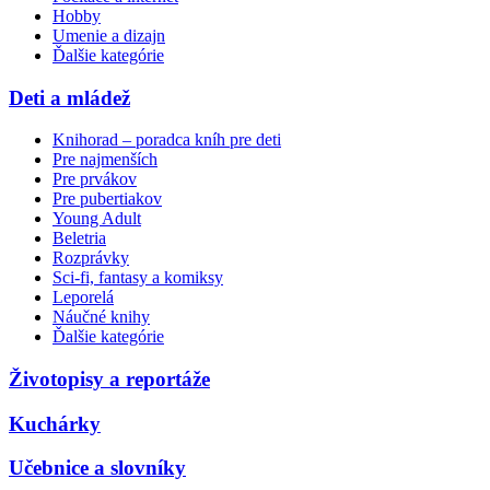
Hobby
Umenie a dizajn
Ďalšie kategórie
Deti a mládež
Knihorad – poradca kníh pre deti
Pre najmenších
Pre prvákov
Pre pubertiakov
Young Adult
Beletria
Rozprávky
Sci-fi, fantasy a komiksy
Leporelá
Náučné knihy
Ďalšie kategórie
Životopisy a reportáže
Kuchárky
Učebnice a slovníky