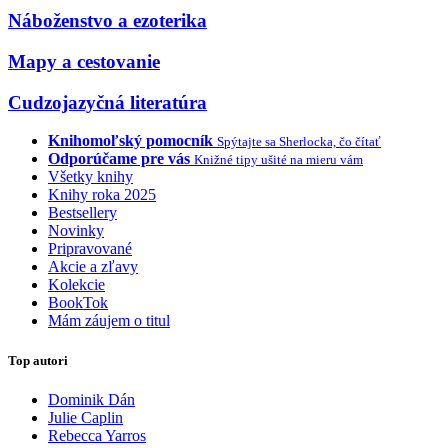
Náboženstvo a ezoterika
Mapy a cestovanie
Cudzojazyčná literatúra
Knihomoľský pomocník
Spýtajte sa Sherlocka, čo čítať
Odporúčame pre vás
Knižné tipy ušité na mieru vám
Všetky knihy
Knihy roka 2025
Bestsellery
Novinky
Pripravované
Akcie a zľavy
Kolekcie
BookTok
Mám záujem o titul
Top autori
Dominik Dán
Julie Caplin
Rebecca Yarros