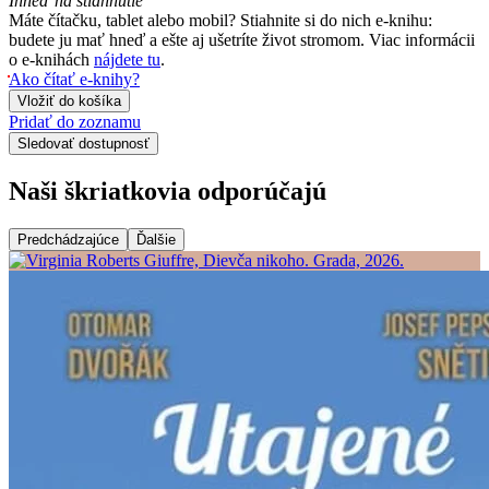
Ihneď na stiahnutie
Máte čítačku, tablet alebo mobil? Stiahnite si do nich e-knihu:
budete ju mať hneď a ešte aj ušetríte život stromom. Viac informácii
o e-knihách
nájdete tu
.
Ako čítať e-knihy?
Vložiť do košíka
Pridať do zoznamu
Sledovať dostupnosť
Naši škriatkovia odporúčajú
Predchádzajúce
Ďalšie