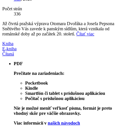
Počet strán
336
Již čtvrtá pražská výprava Otomara Dvořáka a Josefa Pepsona
Snětivého Vás zavede k panským sídlům, která vznikala od
románské doby až po začátek 20. století.
Čítať viac
Kniha
E-kniha
Čítaná
PDF
Prečítate na zariadeniach:
Pocketbook
Kindle
Smartfón či tablet s príslušnou aplikáciou
Počítač s príslušnou aplikáciou
Nie je možné meniť veľkosť písma, formát je preto
vhodný skôr pre väčšie obrazovky.
Viac informácií v
našich návodoch