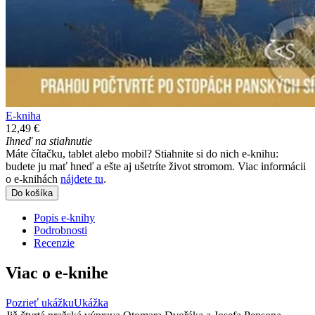
E-kniha
12,49 €
Ihneď na stiahnutie
Máte čítačku, tablet alebo mobil? Stiahnite si do nich e-knihu:
budete ju mať hneď a ešte aj ušetríte život stromom. Viac informácii
o e-knihách
nájdete tu
.
Do košíka
Popis e-knihy
Podrobnosti
Recenzie
Viac o e-knihe
Pozrieť ukážku
Ukážka