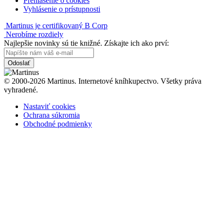
Prehlásenie o cookies
Vyhlásenie o prístupnosti
Martinus je certifikovaný B Corp
Nerobíme rozdiely
Najlepšie novinky sú tie knižné. Získajte ich ako prví:
Odoslať
© 2000-2026 Martinus. Internetové kníhkupectvo. Všetky práva
vyhradené.
Nastaviť cookies
Ochrana súkromia
Obchodné podmienky