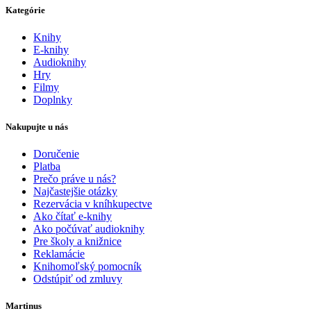
Kategórie
Knihy
E-knihy
Audioknihy
Hry
Filmy
Doplnky
Nakupujte u nás
Doručenie
Platba
Prečo práve u nás?
Najčastejšie otázky
Rezervácia v kníhkupectve
Ako čítať e-knihy
Ako počúvať audioknihy
Pre školy a knižnice
Reklamácie
Knihomoľský pomocník
Odstúpiť od zmluvy
Martinus