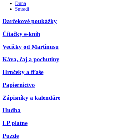
Duna
Smradi
Darčekové poukážky
Čítačky e-kníh
Vecičky od Martinusu
Káva, čaj a pochutiny
Hrnčeky a fľaše
Papiernictvo
Zápisníky a kalendáre
Hudba
LP platne
Puzzle