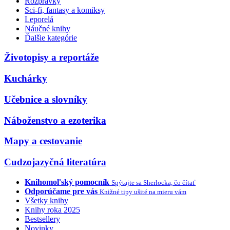
Rozprávky
Sci-fi, fantasy a komiksy
Leporelá
Náučné knihy
Ďalšie kategórie
Životopisy a reportáže
Kuchárky
Učebnice a slovníky
Náboženstvo a ezoterika
Mapy a cestovanie
Cudzojazyčná literatúra
Knihomoľský pomocník
Spýtajte sa Sherlocka, čo čítať
Odporúčame pre vás
Knižné tipy ušité na mieru vám
Všetky knihy
Knihy roka 2025
Bestsellery
Novinky