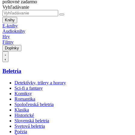
poštovné zadarmo
Vyhľadávanie
Knihy
E-knihy
Audioknihy
Hry
Filmy
Doplnky
Beletria
Detektívky, trilery a horory
Sci-fi a fantasy
Komiksy
Romantika
Spoločenská beletria
Klasika
Historické
Slovenská beletria
Svetová beletria
Poézia