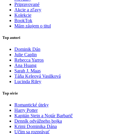
Pripravované
Akcie a zľavy
Kolekcie
BookTok
Mám záujem o titul
Top autori
Dominik Dán
Julie Caplin
Rebecca Yarros
Ana Huang
Sarah J. Maas
Táňa Keleová Vasilková
Lucinda Riley
Top série
Romantické úteky
Harry Potter
Kapitán Stein a Notár Barbarič
Denník odvážneho bojka
Krimi Dominika Dána
Učím sa rozprávať