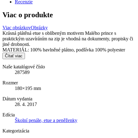
Recenzie
Viac o produkte
Viac obrázkov
Obrázky
Krásná plátěná etue s oblíbeným motivem Malého prince s
praktickým uzavíráním na zip je vhodná na dokumenty, propisky či
jiné drobnosti.
MATERIÁL: 100% bavlněné plátno, podšívka 100% polyester
Čítať viac
Naše katalógové číslo
287589
Rozmer
180×195 mm
Dátum vydania
28. 4. 2017
Edícia
Školní penále, etue a peněženky
Kategorizácia