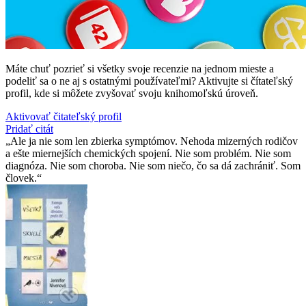
Máte chuť pozrieť si všetky svoje recenzie na jednom mieste a
podeliť sa o ne aj s ostatnými používateľmi? Aktivujte si čítateľský
profil, kde si môžete zvyšovať svoju knihomoľskú úroveň.
Aktivovať čitateľský profil
Pridať citát
Ale ja nie som len zbierka symptómov. Nehoda mizerných rodičov
a ešte miernejších chemických spojení. Nie som problém. Nie som
diagnóza. Nie som choroba. Nie som niečo, čo sa dá zachrániť. Som
človek.