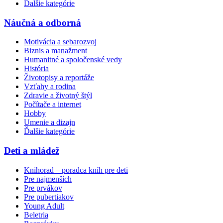
Ďalšie kategórie
Náučná a odborná
Motivácia a sebarozvoj
Biznis a manažment
Humanitné a spoločenské vedy
História
Životopisy a reportáže
Vzťahy a rodina
Zdravie a životný štýl
Počítače a internet
Hobby
Umenie a dizajn
Ďalšie kategórie
Deti a mládež
Knihorad – poradca kníh pre deti
Pre najmenších
Pre prvákov
Pre pubertiakov
Young Adult
Beletria