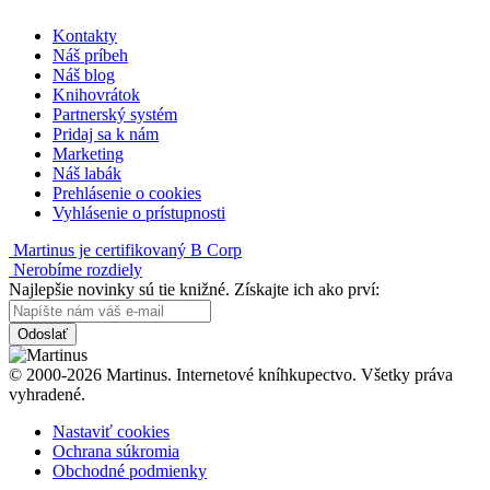
Kontakty
Náš príbeh
Náš blog
Knihovrátok
Partnerský systém
Pridaj sa k nám
Marketing
Náš labák
Prehlásenie o cookies
Vyhlásenie o prístupnosti
Martinus je certifikovaný B Corp
Nerobíme rozdiely
Najlepšie novinky sú tie knižné. Získajte ich ako prví:
Odoslať
© 2000-2026 Martinus. Internetové kníhkupectvo. Všetky práva
vyhradené.
Nastaviť cookies
Ochrana súkromia
Obchodné podmienky