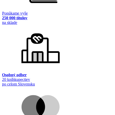
Ponúkame vyše
250 000 titulov
na sklade
Osobný odber
20 kníhkupectiev
po celom Slovensku