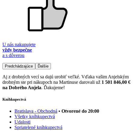
U nás nakupujete
vždy bezpečne
a s dôverou
Predchádzajúce
Ďalšie
Aj z drobných vecí sa dajú urobiť veľké. Vďaka vašim Anjelským
drobným ste pri nákupoch na Martinuse darovali už
1 501 846,00 €
na Dobrého Anjela
. Ďakujeme!
Kníhkupectvá
Bratislava - Obchodná
• Otvorené do 20:00
Všetky kníhkupectvá
Udalosti
Spriatelené kníhkupectvá