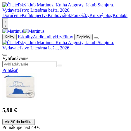
Doručenie
Kníhkupectvá
Knihovrátok
Poukážky
Knižný blog
Kontakt
E-knihy
Audioknihy
Hry
Filmy
Knihy
Doplnky
Vyhľadávanie
Prihlásiť
5,90 €
Vložiť do košíka
Pri nákupe nad 49 €