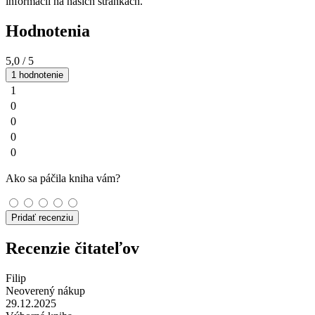
informácií na našich stránkach.
Hodnotenia
5,0
/ 5
1 hodnotenie
1
0
0
0
0
Ako sa páčila kniha vám?
Pridať recenziu
Recenzie čitateľov
Filip
Neoverený nákup
29.12.2025