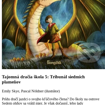
Tajomná dračia škola 5: Tribunál siedmich
plameňov
Emily Skye, Pascal Nöldner (ilustrátor)
Prídu dračí jazdci o svojho kľúčového člena? Do školy na ostrove
Sedem ohňov sa vrátil mier. Je však dočasný, lebo lady