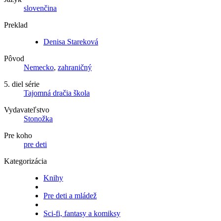
slovenčina
Preklad
Denisa Stareková
Pôvod
Nemecko
,
zahraničný
5. diel série
Tajomná dračia škola
Vydavateľstvo
Stonožka
Pre koho
pre deti
Kategorizácia
Knihy
Pre deti a mládež
Sci-fi, fantasy a komiksy