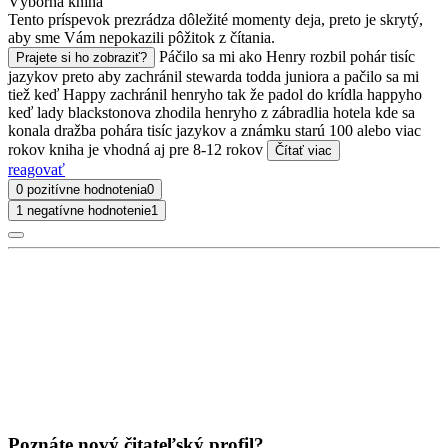
Výborná kniha
Tento príspevok prezrádza dôležité momenty deja, preto je skrytý,
aby sme Vám nepokazili pôžitok z čítania.
Páčilo sa mi ako Henry rozbil pohár tisíc
Prajete si ho zobraziť?
jazykov preto aby zachránil stewarda todda juniora a pačilo sa mi
tiež keď Happy zachránil henryho tak že padol do krídla happyho
keď lady blackstonova zhodila henryho z zábradlia hotela kde sa
konala dražba pohára tisíc jazykov a známku starú 100 alebo viac
rokov kniha je vhodná aj pre 8-12 rokov
Čítať viac
reagovať
0 pozitívne hodnotenia
0
1 negatívne hodnotenie
1
Poznáte nový čitateľský profil?