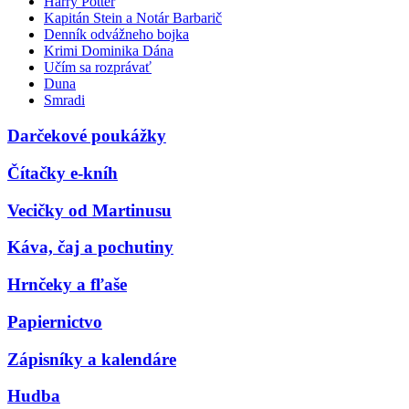
Harry Potter
Kapitán Stein a Notár Barbarič
Denník odvážneho bojka
Krimi Dominika Dána
Učím sa rozprávať
Duna
Smradi
Darčekové poukážky
Čítačky e-kníh
Vecičky od Martinusu
Káva, čaj a pochutiny
Hrnčeky a fľaše
Papiernictvo
Zápisníky a kalendáre
Hudba