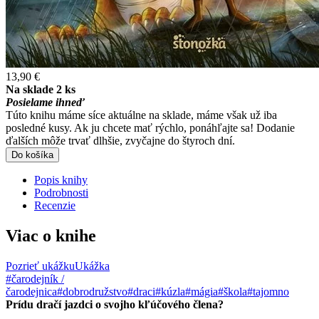
13,90 €
Na sklade 2 ks
Posielame ihneď
Túto knihu máme síce aktuálne na sklade, máme však už iba
posledné kusy. Ak ju chcete mať rýchlo, ponáhľajte sa! Dodanie
ďalších môže trvať dlhšie, zvyčajne do štyroch dní.
Do košíka
Popis knihy
Podrobnosti
Recenzie
Viac o knihe
Pozrieť ukážku
Ukážka
#čarodejník /
čarodejnica
#dobrodružstvo
#draci
#kúzla
#mágia
#škola
#tajomno
Prídu dračí jazdci o svojho kľúčového člena?