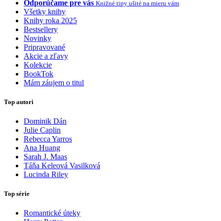
Odporúčame pre vás
Knižné tipy ušité na mieru vám
Všetky knihy
Knihy roka 2025
Bestsellery
Novinky
Pripravované
Akcie a zľavy
Kolekcie
BookTok
Mám záujem o titul
Top autori
Dominik Dán
Julie Caplin
Rebecca Yarros
Ana Huang
Sarah J. Maas
Táňa Keleová Vasilková
Lucinda Riley
Top série
Romantické úteky