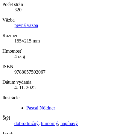
Počet strán
320
Väzba
pevná väzba
Rozmer
155×215 mm
Hmotnosť
453 g
ISBN
9788057502067
Dátum vydania
4. 11. 2025
Ilustrácie
Pascal Nöldner
Štýl
dobrodružný
,
humorný
,
napínavý
Jazyk