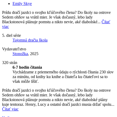
Emily Skye
Prídu dračí jazdci o svojho kľúčového člena? Do školy na ostrove
Sedem ohňov sa vrátil mier. Je však dočasný, lebo lady
Blackstonová plánuje pomstu a nikto nevie, aké diabolské...
Čítať
viac
5. diel série
Tajomná dračia škola
Vydavateľstvo
Stonožka
, 2025
320 strán
6-7 hodín čítania
Vychádzame z priemerného údaju o rýchlosti čítania 230 slov
za minútu, od knihy ku knihe a čitateľa ku čitateľovi sa to
však môže líšiť.
Prídu dračí jazdci o svojho kľúčového člena? Do školy na ostrove
Sedem ohňov sa vrátil mier. Je však dočasný, lebo lady
Blackstonová plánuje pomstu a nikto nevie, aké diabolské plány
kuje tentoraz. Henry, Lucy a ostatní dračí jazdci musia držať spolu...
Čítať viac