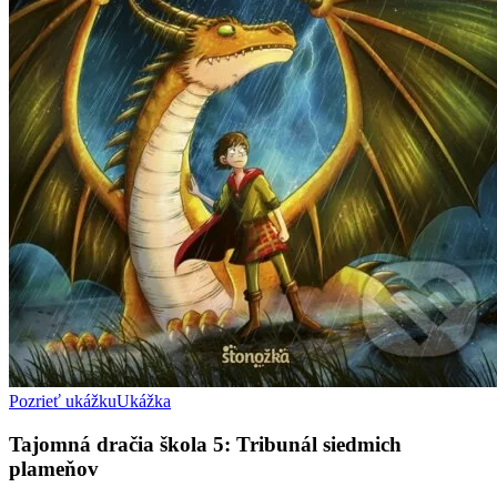
Pozrieť ukážku
Ukážka
Tajomná dračia škola 5: Tribunál siedmich
plameňov