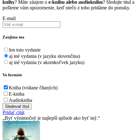
knihy
? Máte záujem o
e-knihu alebo audioknihu
? Sledujte titul a
pošleme vám upozornenie, keď niečo z toho pridáme do ponuky.
E-mail
Zaujíma ma
len toto vydanie
aj iné vydania (v jazyku slovenčina)
aj iné vydania (v akomkoľvek jazyku)
Vo formáte
Kniha (vrátane čítaných)
E-kniha
Audiokniha
Sledovať titul
Pridať citát
Byť výnimočný je najlepší spôsob ako byť iný.