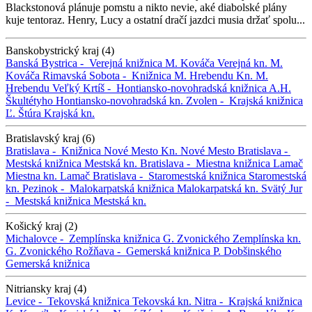
Blackstonová plánuje pomstu a nikto nevie, aké diabolské plány
kuje tentoraz. Henry, Lucy a ostatní dračí jazdci musia držať spolu...
Banskobystrický kraj (4)
Banská Bystrica -
Verejná knižnica M. Kováča
Verejná kn. M.
Kováča
Rimavská Sobota -
Knižnica M. Hrebendu
Kn. M.
Hrebendu
Veľký Krtíš -
Hontiansko-novohradská knižnica A.H.
Škultétyho
Hontiansko-novohradská kn.
Zvolen -
Krajská knižnica
Ľ. Štúra
Krajská kn.
Bratislavský kraj (6)
Bratislava -
Knižnica Nové Mesto
Kn. Nové Mesto
Bratislava -
Mestská knižnica
Mestská kn.
Bratislava -
Miestna knižnica Lamač
Miestna kn. Lamač
Bratislava -
Staromestská knižnica
Staromestská
kn.
Pezinok -
Malokarpatská knižnica
Malokarpatská kn.
Svätý Jur
-
Mestská knižnica
Mestská kn.
Košický kraj (2)
Michalovce -
Zemplínska knižnica G. Zvonického
Zemplínska kn.
G. Zvonického
Rožňava -
Gemerská knižnica P. Dobšinského
Gemerská knižnica
Nitriansky kraj (4)
Levice -
Tekovská knižnica
Tekovská kn.
Nitra -
Krajská knižnica