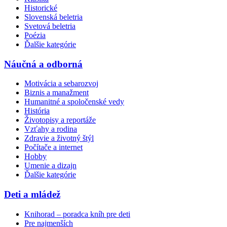
Historické
Slovenská beletria
Svetová beletria
Poézia
Ďalšie kategórie
Náučná a odborná
Motivácia a sebarozvoj
Biznis a manažment
Humanitné a spoločenské vedy
História
Životopisy a reportáže
Vzťahy a rodina
Zdravie a životný štýl
Počítače a internet
Hobby
Umenie a dizajn
Ďalšie kategórie
Deti a mládež
Knihorad – poradca kníh pre deti
Pre najmenších