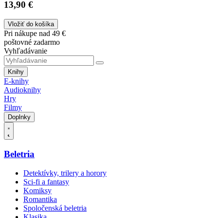
13,90 €
Vložiť do košíka
Pri nákupe nad 49 €
poštovné zadarmo
Vyhľadávanie
Knihy
E-knihy
Audioknihy
Hry
Filmy
Doplnky
Beletria
Detektívky, trilery a horory
Sci-fi a fantasy
Komiksy
Romantika
Spoločenská beletria
Klasika