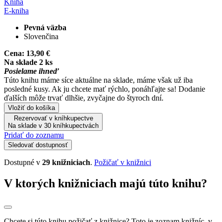
Kniha
E-kniha
Pevná väzba
Slovenčina
Cena:
13,90 €
Na sklade 2 ks
Posielame ihneď
Túto knihu máme síce aktuálne na sklade, máme však už iba
posledné kusy. Ak ju chcete mať rýchlo, ponáhľajte sa! Dodanie
ďalších môže trvať dlhšie, zvyčajne do štyroch dní.
Vložiť do košíka
Rezervovať v kníhkupectve
Na sklade v 30 kníhkupectvách
Pridať do zoznamu
Sledovať dostupnosť
Dostupné v
29 knižniciach
.
Požičať v knižnici
V ktorých knižniciach majú túto knihu?
Chcete si túto knihu požičať z knižnice? Toto je zoznam knižníc, v