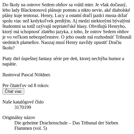
Do školy na ostrove Sedem ohňov sa vrátil mier. Je však dočasný,
lebo lady Blackstonová plánuje pomstu a nikto nevie, aké diabolské
plány kuje tentoraz. Henry, Lucy a ostatní dračí jazdci musia držať
spolu viac než kedykoľvek predtým. Aj medzi niektorými bývalými
študentmi sa totiž ozývajú nepriateľské hlasy. Obviňujú Henryho,
ktorý má schopnosť zlatého jazyka, z toho, že ostrov Sedem ohňov
je vo veľkom nebezpečenstve. O jeho osude má rozhodnúť Tribunál
siedmich plameňov. Naozaj musí Henry navždy opustiť Dračiu
školu?
Piaty diel úspešnej fantasy série pre deti, ktorej nechýba humor a
napätie.
Ilustroval Pascal Nöldner.
Pre čitateľov od 8 rokov.
Čítať viac
Naše katalógové číslo
3170199
Originálny názov
Die geheime Drachenschule – Das Tribunal der Sieben
Flammen (vol. 5)