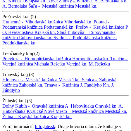
K. Kmeťka
Krajská kn.
Nové Zámky -
Knižnica A. Bernoláka
Kn.
A. Bernoláka
Šaľa -
Mestská knižnica
Mestská kn.
Prešovský kraj (5)
Humenné -
Vihorlatská knižnica
Vihorlatská kn.
Poprad -
Podtatranská knižnica
Podtatranská kn.
Prešov -
Krajská knižnica P.
O. Hviezdoslava
Krajská kn.
Stará Ľubovňa -
Ľubovnianska
knižnica
Ľubovnianska kn.
Svidník -
Podduklianska knižnica
Podduklianska kn.
Trenčiansky kraj (2)
Prievidza -
Hornonitrianska knižnica
Hornonitrianska kn.
Trenčín -
Verejná knižnica Michala Rešetku
Verejná kn. M. Rešetku
Trnavský kraj (3)
Hlohovec -
Mestská knižnica
Mestská kn.
Senica -
Záhorská
knižnica
Záhorská kn.
Trnava -
Knižnica J. Fándlyho
Kn. J.
Fándlyho
Žilinský kraj (3)
Dolný Kubín -
Oravská knižnica A. Habovštiaka
Oravská kn. A.
Habovštiaka
Kysucké Nové Mesto -
Mestská knižnica
Mestská kn.
Žilina -
Krajská knižnica
Krajská kn.
Zdroj informácií:
Infogate.sk
. Údaje hovoria o tom, že kniha je v