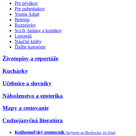
Pre prvákov
Pre pubertiakov
Young Adult
Beletria
Rozprávky
Sci-fi, fantasy a komiksy
Leporelá
Náučné knihy
Ďalšie kategórie
Životopisy a reportáže
Kuchárky
Učebnice a slovníky
Náboženstvo a ezoterika
Mapy a cestovanie
Cudzojazyčná literatúra
Knihomoľský pomocník
Spýtajte sa Sherlocka, čo čítať