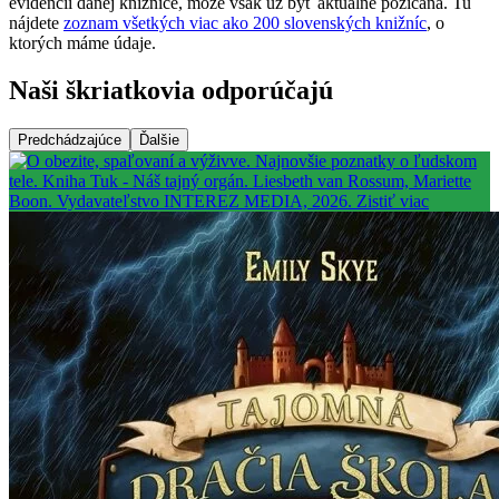
evidencii danej knižnice, môže však už byť aktuálne požičaná. Tu
nájdete
zoznam všetkých viac ako 200 slovenských knižníc
, o
ktorých máme údaje.
Naši škriatkovia odporúčajú
Predchádzajúce
Ďalšie