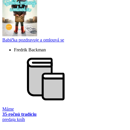
Babička pozdravuje a omlouvá se
Fredrik Backman
Máme
35-ročnú tradíciu
predaja kníh