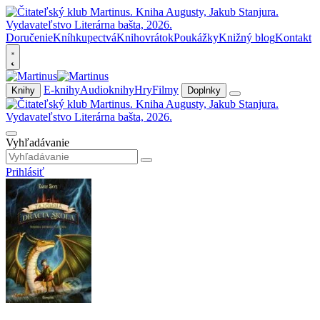
Doručenie
Kníhkupectvá
Knihovrátok
Poukážky
Knižný blog
Kontakt
E-knihy
Audioknihy
Hry
Filmy
Knihy
Doplnky
Vyhľadávanie
Prihlásiť