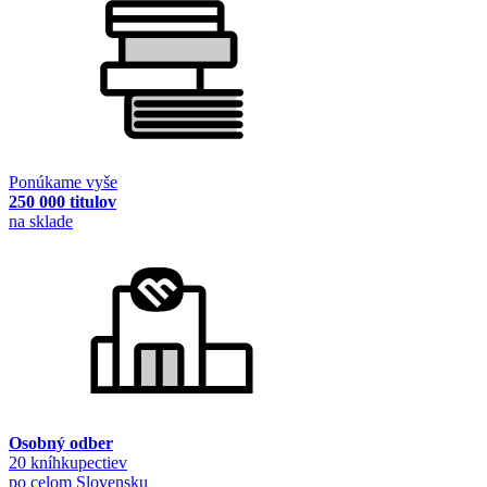
Ponúkame vyše
250 000 titulov
na sklade
Osobný odber
20 kníhkupectiev
po celom Slovensku