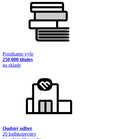
Ponúkame vyše
250 000 titulov
na sklade
Osobný odber
20 kníhkupectiev