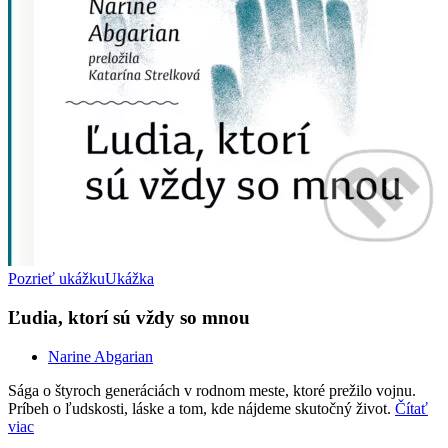
Pozrieť ukážku
Ukážka
Ľudia, ktorí sú vždy so mnou
Narine Abgarian
Sága o štyroch generáciách v rodnom meste, ktoré prežilo vojnu.
Príbeh o ľudskosti, láske a tom, kde nájdeme skutočný život.
Čítať
viac