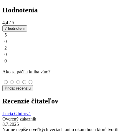
Hodnotenia
4,4
/ 5
7 hodnotení
5
0
2
0
0
Ako sa páčila kniha vám?
Pridať recenziu
Recenzie čitateľov
Lucia Gbúrová
Overený zákazník
8.7.2025
Narine nepíše o veľkých veciach ani o okamihoch ktoré tvorili