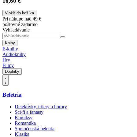
16,60 €
Vložiť do košíka
Pri nákupe nad 49 €
poštovné zadarmo
Vyhľadávanie
Knihy
E-knihy
Audioknihy
Hry
Filmy
Doplnky
Beletria
Detektívky, trilery a horory
Sci-fi a fantasy
Komiksy
Romantika
Spoločenská beletria
Klasika