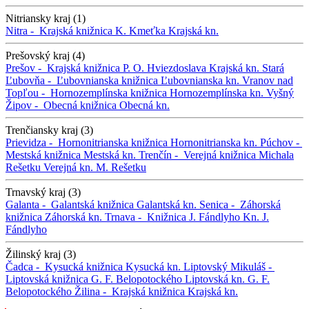
Nitriansky kraj (1)
Nitra -
Krajská knižnica K. Kmeťka
Krajská kn.
Prešovský kraj (4)
Prešov -
Krajská knižnica P. O. Hviezdoslava
Krajská kn.
Stará
Ľubovňa -
Ľubovnianska knižnica
Ľubovnianska kn.
Vranov nad
Topľou -
Hornozemplínska knižnica
Hornozemplínska kn.
Vyšný
Žipov -
Obecná knižnica
Obecná kn.
Trenčiansky kraj (3)
Prievidza -
Hornonitrianska knižnica
Hornonitrianska kn.
Púchov -
Mestská knižnica
Mestská kn.
Trenčín -
Verejná knižnica Michala
Rešetku
Verejná kn. M. Rešetku
Trnavský kraj (3)
Galanta -
Galantská knižnica
Galantská kn.
Senica -
Záhorská
knižnica
Záhorská kn.
Trnava -
Knižnica J. Fándlyho
Kn. J.
Fándlyho
Žilinský kraj (3)
Čadca -
Kysucká knižnica
Kysucká kn.
Liptovský Mikuláš -
Liptovská knižnica G. F. Belopotockého
Liptovská kn. G. F.
Belopotockého
Žilina -
Krajská knižnica
Krajská kn.