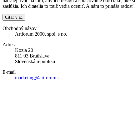
naďalej trvať na tom, aby ich design a spracovanie bolo také, aké si
zaslúžia. Ich čitatelia to totiž vedia oceniť. A nám to prináša radosť.
Čítať viac
Obchodný názov
Artforum 2000, spol. s r.o.
Adresa
Kozia 20
811 03 Bratislava
Slovenská republika
E-mail
marketing@artforum.sk