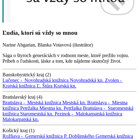
Ľudia, ktorí sú vždy so mnou
Narine Abgarian, Blanka Votavová (ilustrátor)
Sága o štyroch generáciách v rodnom meste, ktoré prežilo vojnu.
Príbeh o ľudskosti, láske a tom, kde nájdeme skutočný život.
Banskobystrický kraj (2)
Lučenec -
Novohradská knižnica
Novohradská kn.
Zvolen -
Krajská knižnica Ľ. Štúra
Krajská kn.
Bratislavský kraj (4)
Bratislava -
Mestská knižnica
Mestská kn.
Bratislava -
Miestna
knižnica Petržalka
Miestna kn. Petržalka
Bratislava -
Staromestská
knižnica
Staromestská kn.
Pezinok -
Malokarpatská knižnica
Malokarpatská kn.
Košický kraj (1)
Rožňava -
Gemerská knižnica P. Dobšinského
Gemerská knižnica