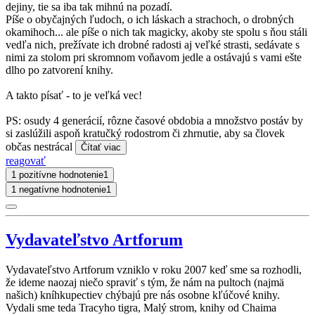
dejiny, tie sa iba tak mihnú na pozadí.
Píše o obyčajných ľudoch, o ich láskach a strachoch, o drobných
okamihoch... ale píše o nich tak magicky, akoby ste spolu s ňou stáli
vedľa nich, prežívate ich drobné radosti aj veľké strasti, sedávate s
nimi za stolom pri skromnom voňavom jedle a ostávajú s vami ešte
dlho po zatvorení knihy.
A takto písať - to je veľká vec!
PS: osudy 4 generácií, rôzne časové obdobia a množstvo postáv by
si zaslúžili aspoň kratučký rodostrom či zhrnutie, aby sa človek
občas nestrácal
Čítať viac
reagovať
1 pozitívne hodnotenie
1
1 negatívne hodnotenie
1
Vydavateľstvo Artforum
Vydavateľstvo Artforum vzniklo v roku 2007 keď sme sa rozhodli,
že ideme naozaj niečo spraviť s tým, že nám na pultoch (najmä
našich) kníhkupectiev chýbajú pre nás osobne kľúčové knihy.
Vydali sme teda Tracyho tigra, Malý strom, knihy od Chaima