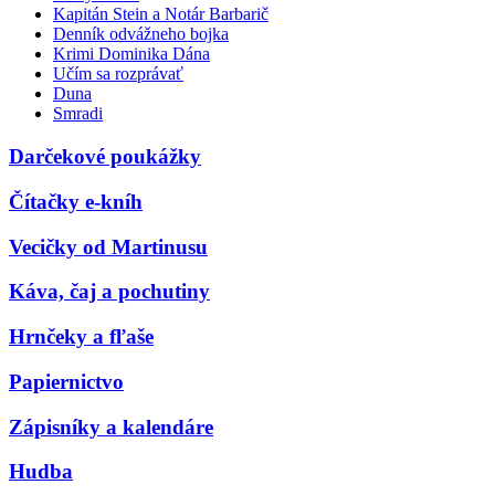
Kapitán Stein a Notár Barbarič
Denník odvážneho bojka
Krimi Dominika Dána
Učím sa rozprávať
Duna
Smradi
Darčekové poukážky
Čítačky e-kníh
Vecičky od Martinusu
Káva, čaj a pochutiny
Hrnčeky a fľaše
Papiernictvo
Zápisníky a kalendáre
Hudba