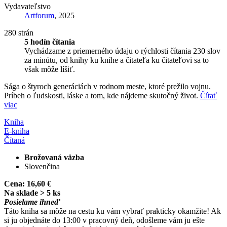
Vydavateľstvo
Artforum
, 2025
280 strán
5 hodín čítania
Vychádzame z priemerného údaju o rýchlosti čítania 230 slov
za minútu, od knihy ku knihe a čitateľa ku čitateľovi sa to
však môže líšiť.
Sága o štyroch generáciách v rodnom meste, ktoré prežilo vojnu.
Príbeh o ľudskosti, láske a tom, kde nájdeme skutočný život.
Čítať
viac
Kniha
E-kniha
Čítaná
Brožovaná väzba
Slovenčina
Cena:
16,60 €
Na sklade > 5 ks
Posielame ihneď
Táto kniha sa môže na cestu ku vám vybrať prakticky okamžite! Ak
si ju objednáte do 13:00 v pracovný deň, odošleme vám ju ešte