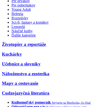
Pre prvákov
Pre pubertiakov
Young Adult
Beletria
Rozprávky
Sci-fi, fantasy a komiksy
Leporelá
Náučné knihy
Ďalšie kategórie
Životopisy a reportáže
Kuchárky
Učebnice a slovníky
Náboženstvo a ezoterika
Mapy a cestovanie
Cudzojazyčná literatúra
Knihomoľský pomocník
Spýtajte sa Sherlocka, čo čítať
Odporúčame pre vás
Knižné tipy ušité na mieru vám