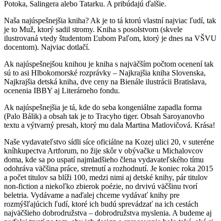
Potoka, Salingera alebo Tatarku. A pribúdajú ďalšie.
Naša najúspešnejšia kniha? Ak je to tá ktorú vlastní najviac ľudí, tak
je to Muž, ktorý sadil stromy. Kniha s posolstvom (skvele
ilustrovaná vtedy študentom Ľubom Paľom, ktorý je dnes na VŠVU
docentom). Najviac dotlačí.
Ak najúspešnejšou knihou je kniha s najväčším počtom ocenení tak
sú to asi Hlbokomorské rozprávky – Najkrajšia kniha Slovenska,
Najkrajšia detská kniha, dve ceny na Bienále ilustrácii Bratislava,
ocenenia IBBY aj Literárneho fondu.
Ak najúspešnejšia je tá, kde do seba kongeniálne zapadla forma
(Palo Bálik) a obsah tak je to Tracyho tiger. Obsah Saroyanovho
textu a výtvarný presah, ktorý mu dala Martina Matlovičová. Krása!
Naše vydavateľstvo sídli síce oficiálne na Kozej ulici 20, v suteréne
kníhkupectva Artforum, no žije skôr v obývačke u Michalovcov
doma, kde sa po uspatí najmladšieho člena vydavateľského tímu
odohráva väčšina práce, stretnutí a rozhodnutí. Je koniec roka 2015
a počet titulov sa blíži 100, medzi nimi aj detské knihy, pár titulov
non-fiction a niekoľko zbierok poézie, no drvivú väčšinu tvorí
beletria. Vydávame a naďalej chceme vydávať knihy pre
rozmýšľajúcich ľudí, ktoré ich budú sprevádzať na ich cestách
najväčšieho dobrodružstva – dobrodružstva myslenia. A budeme aj