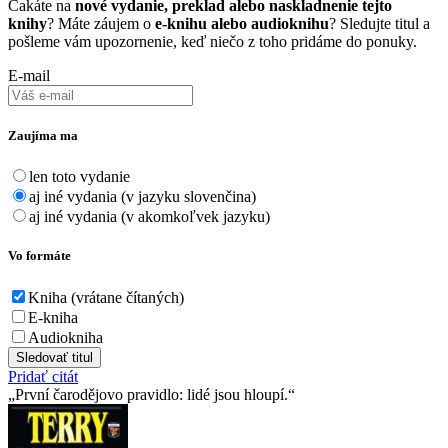
Čakáte na
nové vydanie, preklad alebo naskladnenie tejto
knihy
? Máte záujem o
e-knihu alebo audioknihu
? Sledujte titul a
pošleme vám upozornenie, keď niečo z toho pridáme do ponuky.
E-mail
Zaujíma ma
len toto vydanie
aj iné vydania (v jazyku slovenčina)
aj iné vydania (v akomkoľvek jazyku)
Vo formáte
Kniha (vrátane čítaných)
E-kniha
Audiokniha
Sledovať titul
Pridať citát
První čarodějovo pravidlo: lidé jsou hloupí.