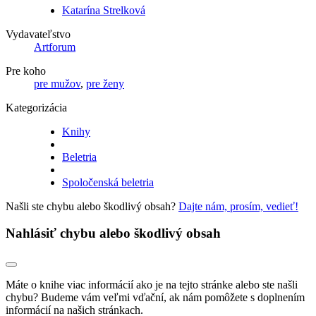
Katarína Strelková
Vydavateľstvo
Artforum
Pre koho
pre mužov
,
pre ženy
Kategorizácia
Knihy
Beletria
Spoločenská beletria
Našli ste chybu alebo škodlivý obsah?
Dajte nám, prosím, vedieť!
Nahlásiť chybu alebo škodlivý obsah
Máte o knihe viac informácií ako je na tejto stránke alebo ste našli
chybu? Budeme vám veľmi vďační, ak nám pomôžete s doplnením
informácií na našich stránkach.