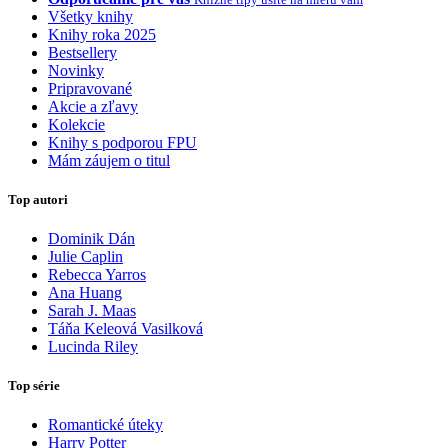
Všetky knihy
Knihy roka 2025
Bestsellery
Novinky
Pripravované
Akcie a zľavy
Kolekcie
Knihy s podporou FPU
Mám záujem o titul
Top autori
Dominik Dán
Julie Caplin
Rebecca Yarros
Ana Huang
Sarah J. Maas
Táňa Keleová Vasilková
Lucinda Riley
Top série
Romantické úteky
Harry Potter