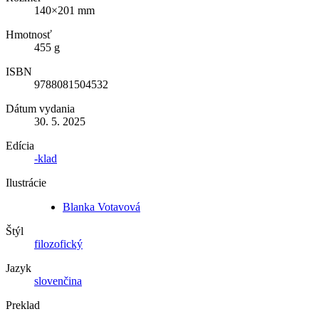
140×201 mm
Hmotnosť
455 g
ISBN
9788081504532
Dátum vydania
30. 5. 2025
Edícia
-klad
Ilustrácie
Blanka Votavová
Štýl
filozofický
Jazyk
slovenčina
Preklad