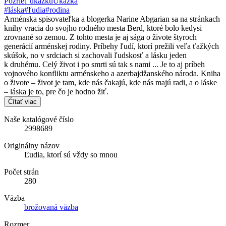
Pozrieť ukážku
Ukážka
#láska
#ľudia
#rodina
Arménska spisovateľka a blogerka Narine Abgarian sa na stránkach
knihy vracia do svojho rodného mesta Berd, ktoré bolo kedysi
zrovnané so zemou. Z tohto mesta je aj sága o živote štyroch
generácií arménskej rodiny. Príbehy ľudí, ktorí prežili veľa ťažkých
skúšok, no v srdciach si zachovali ľudskosť a lásku jeden
k druhému. Celý život i po smrti sú tak s nami ... Je to aj príbeh
vojnového konfliktu arménskeho a azerbajdžanského národa. Kniha
o živote – život je tam, kde nás čakajú, kde nás majú radi, a o láske
– láska je to, pre čo je hodno žiť.
Čítať viac
Naše katalógové číslo
2998689
Originálny názov
Ľudia, ktorí sú vždy so mnou
Počet strán
280
Väzba
brožovaná väzba
Rozmer