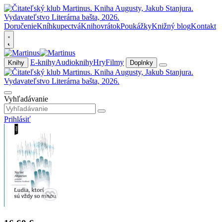
Doručenie
Kníhkupectvá
Knihovrátok
Poukážky
Knižný blog
Kontakt
E-knihy
Audioknihy
Hry
Filmy
Knihy
Doplnky
Vyhľadávanie
Prihlásiť