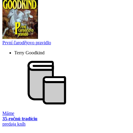
První čarodějovo pravidlo
Terry Goodkind
Máme
35-ročnú tradíciu
predaja kníh