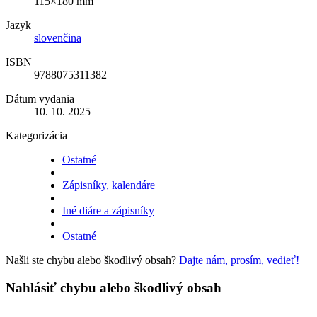
115×180 mm
Jazyk
slovenčina
ISBN
9788075311382
Dátum vydania
10. 10. 2025
Kategorizácia
Ostatné
Zápisníky, kalendáre
Iné diáre a zápisníky
Ostatné
Našli ste chybu alebo škodlivý obsah?
Dajte nám, prosím, vedieť!
Nahlásiť chybu alebo škodlivý obsah