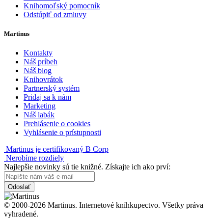
Knihomoľský pomocník
Odstúpiť od zmluvy
Martinus
Kontakty
Náš príbeh
Náš blog
Knihovrátok
Partnerský systém
Pridaj sa k nám
Marketing
Náš labák
Prehlásenie o cookies
Vyhlásenie o prístupnosti
Martinus je certifikovaný B Corp
Nerobíme rozdiely
Najlepšie novinky sú tie knižné. Získajte ich ako prví:
Odoslať
© 2000-2026 Martinus. Internetové kníhkupectvo. Všetky práva
vyhradené.