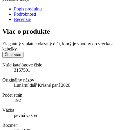
Popis produktu
Podrobnosti
Recenzie
Viac o produkte
Elegantný v plátne viazaný diár, ktorý je vhodný do vrecka a
kabelky.
Čítať viac
Naše katalógové číslo
3157501
Originálny názov
Lunární diář Krásné paní 2026
Počet strán
192
Väzba
pevná väzba
Rozmer