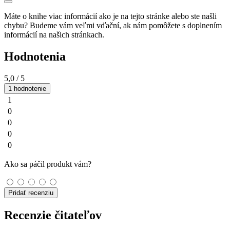
Máte o knihe viac informácií ako je na tejto stránke alebo ste našli
chybu? Budeme vám veľmi vďační, ak nám pomôžete s doplnením
informácií na našich stránkach.
Hodnotenia
5,0
/ 5
1 hodnotenie
1
0
0
0
0
Ako sa páčil produkt vám?
Pridať recenziu
Recenzie čitateľov