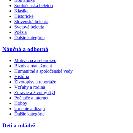
Romantika
Spoločenská beletria
Klasika
Historické
Slovenská beletria
Svetová beletria
Poézia
Ďalšie kategórie
Náučná a odborná
Motivácia a sebarozvoj
Biznis a manažment
Humanitné a spoločenské vedy
História
Životopisy a reportáže
Vzťahy a rodina
Zdravie a životný štýl
Počítače a internet
Hobby
Umenie a dizajn
Ďalšie kategórie
Deti a mládež