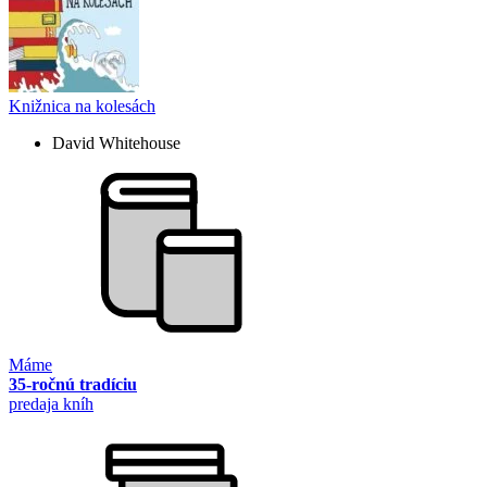
Knižnica na kolesách
David Whitehouse
Máme
35-ročnú tradíciu
predaja kníh