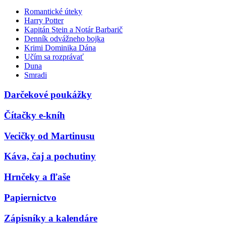
Romantické úteky
Harry Potter
Kapitán Stein a Notár Barbarič
Denník odvážneho bojka
Krimi Dominika Dána
Učím sa rozprávať
Duna
Smradi
Darčekové poukážky
Čítačky e-kníh
Vecičky od Martinusu
Káva, čaj a pochutiny
Hrnčeky a fľaše
Papiernictvo
Zápisníky a kalendáre