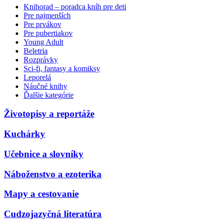
Knihorad – poradca kníh pre deti
Pre najmenších
Pre prvákov
Pre pubertiakov
Young Adult
Beletria
Rozprávky
Sci-fi, fantasy a komiksy
Leporelá
Náučné knihy
Ďalšie kategórie
Životopisy a reportáže
Kuchárky
Učebnice a slovníky
Náboženstvo a ezoterika
Mapy a cestovanie
Cudzojazyčná literatúra