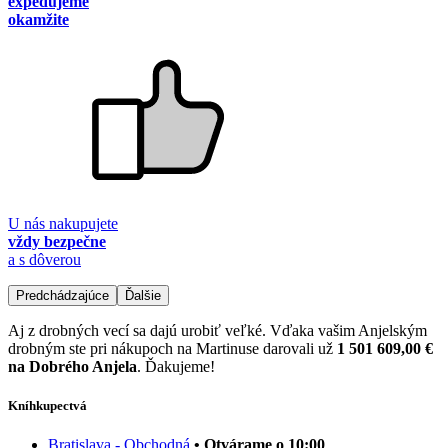
expedujeme
okamžite
U nás nakupujete
vždy bezpečne
a s dôverou
Predchádzajúce
Ďalšie
Aj z drobných vecí sa dajú urobiť veľké. Vďaka vašim Anjelským
drobným ste pri nákupoch na Martinuse darovali už
1 501 609,00 €
na Dobrého Anjela
. Ďakujeme!
Kníhkupectvá
Bratislava - Obchodná
• Otvárame o 10:00