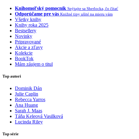
Knihomoľský pomocník
Spýtajte sa Sherlocka, čo čítať
Odporúčame pre vás
Knižné tipy ušité na mieru vám
Všetky knihy
Knihy roka 2025
Bestsellery
Novinky
Pripravované
Akcie a zľavy
Kolekcie
BookTok
Mám záujem o titul
Top autori
Dominik Dán
Julie Caplin
Rebecca Yarros
Ana Huang
Sarah J. Maas
Táňa Keleová Vasilková
Lucinda Riley
Top série