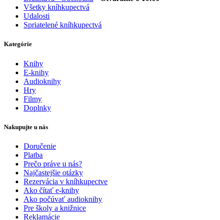
Všetky kníhkupectvá
Udalosti
Spriatelené kníhkupectvá
Kategórie
Knihy
E-knihy
Audioknihy
Hry
Filmy
Doplnky
Nakupujte u nás
Doručenie
Platba
Prečo práve u nás?
Najčastejšie otázky
Rezervácia v kníhkupectve
Ako čítať e-knihy
Ako počúvať audioknihy
Pre školy a knižnice
Reklamácie