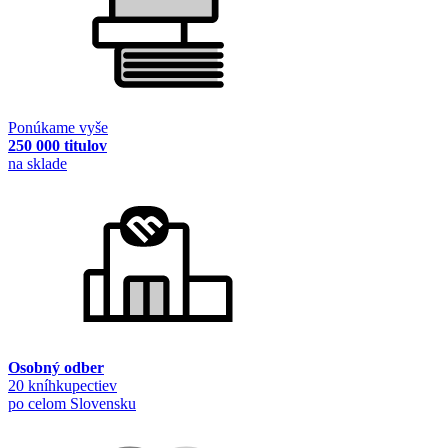
Ponúkame vyše
250 000 titulov
na sklade
Osobný odber
20 kníhkupectiev
po celom Slovensku