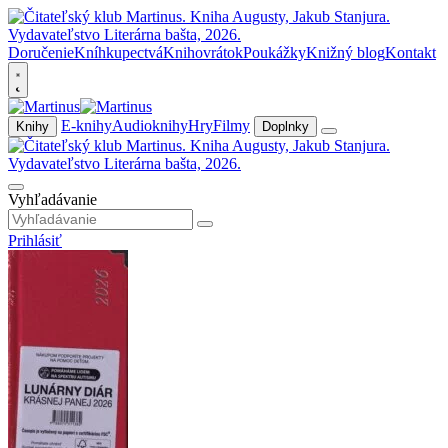
Doručenie
Kníhkupectvá
Knihovrátok
Poukážky
Knižný blog
Kontakt
E-knihy
Audioknihy
Hry
Filmy
Knihy
Doplnky
Vyhľadávanie
Prihlásiť