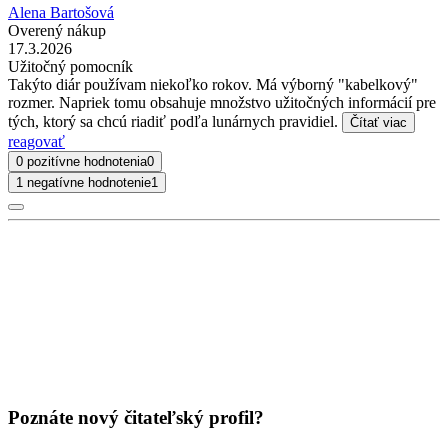
Alena Bartošová
Overený nákup
17.3.2026
Užitočný pomocník
Takýto diár používam niekoľko rokov. Má výborný "kabelkový"
rozmer. Napriek tomu obsahuje množstvo užitočných informácií pre
tých, ktorý sa chcú riadiť podľa lunárnych pravidiel.
Čítať viac
reagovať
0 pozitívne hodnotenia
0
1 negatívne hodnotenie
1
Poznáte nový čitateľský profil?