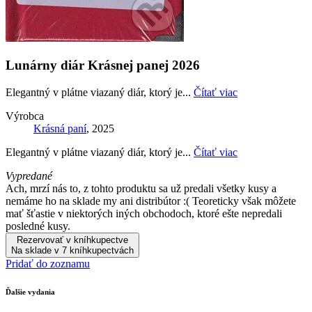
Lunárny diár Krásnej panej 2026
Elegantný v plátne viazaný diár, ktorý je...
Čítať viac
Výrobca
Krásná paní
, 2025
Elegantný v plátne viazaný diár, ktorý je...
Čítať viac
Vypredané
Ach, mrzí nás to, z tohto produktu sa už predali všetky kusy a
nemáme ho na sklade my ani distribútor :( Teoreticky však môžete
mať šťastie v niektorých iných obchodoch, ktoré ešte nepredali
posledné kusy.
Rezervovať v kníhkupectve
Na sklade v 7 kníhkupectvách
Pridať do zoznamu
Ďalšie vydania