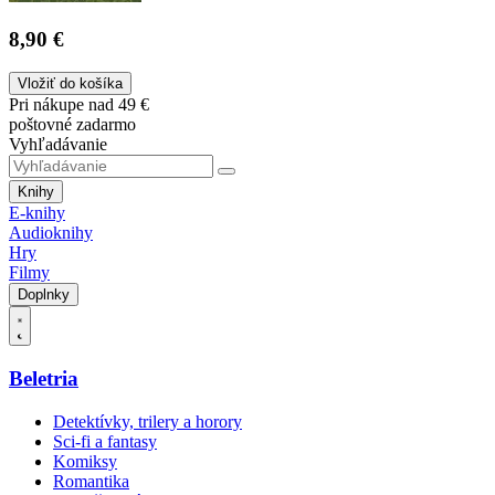
8,90 €
Vložiť do košíka
Pri nákupe nad 49 €
poštovné zadarmo
Vyhľadávanie
Knihy
E-knihy
Audioknihy
Hry
Filmy
Doplnky
Beletria
Detektívky, trilery a horory
Sci-fi a fantasy
Komiksy
Romantika