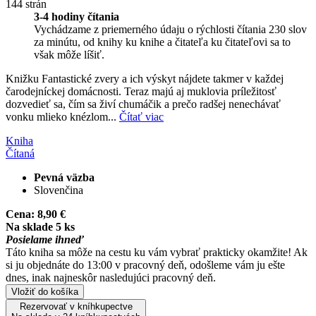
144 strán
3-4 hodiny čítania
Vychádzame z priemerného údaju o rýchlosti čítania 230 slov
za minútu, od knihy ku knihe a čitateľa ku čitateľovi sa to
však môže líšiť.
Knižku Fantastické zvery a ich výskyt nájdete takmer v každej
čarodejníckej domácnosti. Teraz majú aj muklovia príležitosť
dozvedieť sa, čím sa živí chumáčik a prečo radšej nenechávať
vonku mlieko knézlom...
Čítať viac
Kniha
Čítaná
Pevná väzba
Slovenčina
Cena:
8,90 €
Na sklade 5 ks
Posielame ihneď
Táto kniha sa môže na cestu ku vám vybrať prakticky okamžite! Ak
si ju objednáte do 13:00 v pracovný deň, odošleme vám ju ešte
dnes, inak najneskôr nasledujúci pracovný deň.
Vložiť do košíka
Rezervovať v kníhkupectve