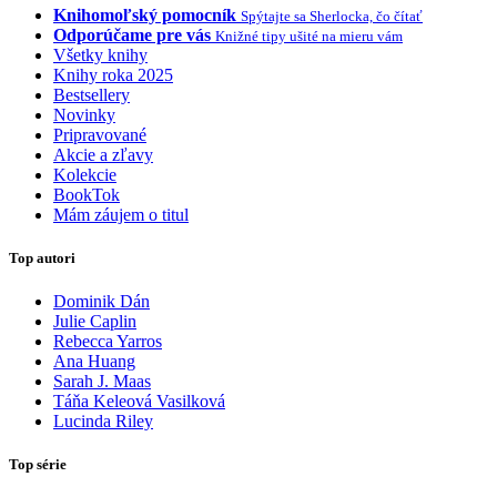
Knihomoľský pomocník
Spýtajte sa Sherlocka, čo čítať
Odporúčame pre vás
Knižné tipy ušité na mieru vám
Všetky knihy
Knihy roka 2025
Bestsellery
Novinky
Pripravované
Akcie a zľavy
Kolekcie
BookTok
Mám záujem o titul
Top autori
Dominik Dán
Julie Caplin
Rebecca Yarros
Ana Huang
Sarah J. Maas
Táňa Keleová Vasilková
Lucinda Riley
Top série