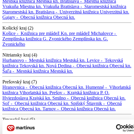
Mestská knižnica
Mestská kn.
Bratislava -
Miestna knižnica
Vrakuňa
Miestna kn. Vrakuňa
Bratislava -
Staromestská knižnica
Staromestská kn.
Bratislava -
Univerzitná knižnica
Univerzitná kn.
Gajary -
Obecná knižnica
Obecná kn.
Košický kraj (2)
Košice -
Knižnica pre mládež
Kn. pre mládež
Michalovce -
Zemplínska knižnica G. Zvonického
Zemplínska kn. G.
Zvonického
Nitriansky kraj (4)
Hurbanovo -
Mestská knižnica
Mestská kn.
Levice -
Tekovská
knižnica
Tekovská kn.
Nová Dedina -
Obecná knižnica
Obecná kn.
Šaľa -
Mestská knižnica
Mestská kn.
Prešovský kraj (7)
Hranovnica -
Obecná knižnica
Obecná kn.
Humenné -
Vihorlatská
knižnica
Vihorlatská kn.
Prešov -
Krajská knižnica P. O.
Hviezdoslava
Krajská kn.
Smilno -
Obecná knižnica
Obecná kn.
Soľ -
Obecná knižnica
Obecná kn.
Spišský Štiavnik -
Obecná
knižnica
Obecná kn.
Tarnov -
Obecná knižnica
Obecná kn.
Trnavský kraj (5)
Dunajská Streda -
Žitnoostrovská knižnica
Žitnoostrovská kn.
Galanta -
Galantská knižnica
Galantská kn.
Hlohovec -
Mestská