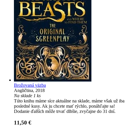
Brožovaná väzba
Angličtina, 2018
Na sklade 1 ks
Túto knihu máme síce aktuálne na sklade, máme však už iba
posledné kusy. Ak ju chcete mať rýchlo, ponáhľajte sa!
Dodanie ďalších môže trvať dlhšie, zvyčajne do 31 dní.
11,50 €