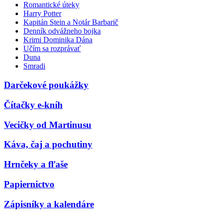
Romantické úteky
Harry Potter
Kapitán Stein a Notár Barbarič
Denník odvážneho bojka
Krimi Dominika Dána
Učím sa rozprávať
Duna
Smradi
Darčekové poukážky
Čítačky e-kníh
Vecičky od Martinusu
Káva, čaj a pochutiny
Hrnčeky a fľaše
Papiernictvo
Zápisníky a kalendáre