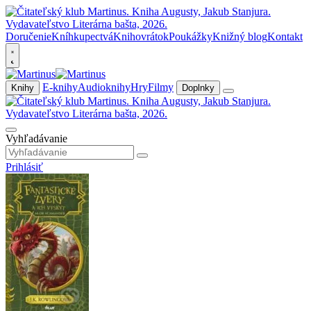
Doručenie
Kníhkupectvá
Knihovrátok
Poukážky
Knižný blog
Kontakt
E-knihy
Audioknihy
Hry
Filmy
Knihy
Doplnky
Vyhľadávanie
Prihlásiť