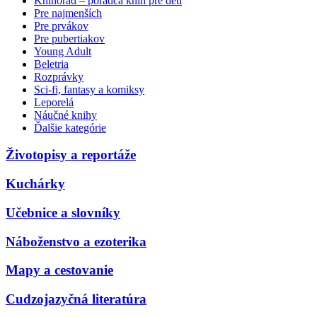
Knihorad – poradca kníh pre deti
Pre najmenších
Pre prvákov
Pre pubertiakov
Young Adult
Beletria
Rozprávky
Sci-fi, fantasy a komiksy
Leporelá
Náučné knihy
Ďalšie kategórie
Životopisy a reportáže
Kuchárky
Učebnice a slovníky
Náboženstvo a ezoterika
Mapy a cestovanie
Cudzojazyčná literatúra