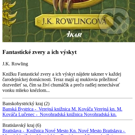
Fantastické zvery a ich výskyt
J.K. Rowling
Knižku Fantastické zvery a ich výskyt nájdete takmer v každej
čarodejníckej domácnosti. Teraz majú aj muklovia príležitosť
dozvedieť sa, čím sa živí chumáčik a prečo radšej nenechávať
vonku mlieko knézlom...
Banskobystrický kraj (2)
Banská Bystrica -
Verejná knižnica M. Kováča
Verejná kn. M.
Kováča
Lučenec -
Novohradská knižnica
Novohradská kn.
Bratislavský kraj (6)
Bratislava -
Knižnica Nové Mesto
Kn. Nové Mesto
Bratislava -