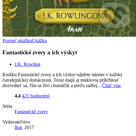
Pozrieť ukážku
Ukážka
Fantastické zvery a ich výskyt
J.K. Rowling
Knižku Fantastické zvery a ich výskyt nájdete takmer v každej
čarodejníckej domácnosti. Teraz majú aj muklovia príležitosť
dozvedieť sa, čím sa živí chumáčik a prečo radšej...
Čítať viac
4,4
421 hodnotení
Séria
Fantastické zvery
Vydavateľstvo
Ikar
, 2017