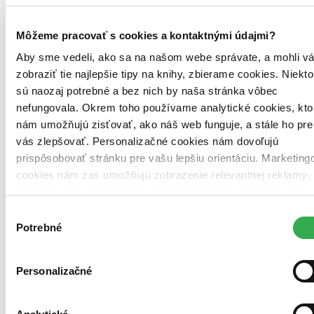
knižnica
Mestská kn.
Senica -
Záhorská knižnica
Záhorská kn.
Trnava -
Knižnica J. Fándlyho
Kn. J. Fándlyho
Môžeme pracovať s cookies a kontaktnými údajmi?
Žilinský kraj (2)
Dolný Kubín -
Oravská knižnica A. Habovštiaka
Oravská kn. A.
Aby sme vedeli, ako sa na našom webe správate, a mohli v
Habovštiaka
Kysucké Nové Mesto -
Mestská knižnica
Mestská kn.
zobraziť tie najlepšie tipy na knihy, zbierame cookies. Niekto
sú naozaj potrebné a bez nich by naša stránka vôbec
Trenčiansky kraj (0)
nefungovala. Okrem toho používame analytické cookies, kto
Zdroj informácií:
Infogate.sk
. Údaje hovoria o tom, že kniha je v
nám umožňujú zisťovať, ako náš web funguje, a stále ho pre
evidencii danej knižnice, môže však už byť aktuálne požičaná. Tu
vás zlepšovať. Personalizačné cookies nám dovoľujú
nájdete
zoznam všetkých viac ako 200 slovenských knižníc
, o
ktorých máme údaje.
prispôsobovať stránku pre vašu lepšiu orientáciu. Marketing
cookies nám zas umožňujú zobrazenie relevantnej reklamy.
Ďalšie knižné vydania (15)
Niektoré údaje zdieľame aj s tretími stranami. Veľmi by nám
pomohlo, keby sme mohli používať všetky tieto cookies.
Výber
Ďakujeme!
Potrebné
súhlasu
Personalizačné