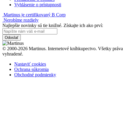
Vyhlásenie o prístupnosti
Martinus je certifikovaný B Corp
Nerobíme rozdiely
Najlepšie novinky sú tie knižné. Získajte ich ako prví:
Odoslať
© 2000-2026 Martinus. Internetové kníhkupectvo. Všetky práva
vyhradené.
Nastaviť cookies
Ochrana súkromia
Obchodné podmienky