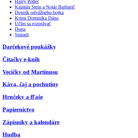
Harry Potter
Kapitán Stein a Notár Barbarič
Denník odvážneho bojka
Krimi Dominika Dána
Učím sa rozprávať
Duna
Smradi
Darčekové poukážky
Čítačky e-kníh
Vecičky od Martinusu
Káva, čaj a pochutiny
Hrnčeky a fľaše
Papiernictvo
Zápisníky a kalendáre
Hudba