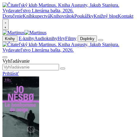
Doručenie
Kníhkupectvá
Knihovrátok
Poukážky
Knižný blog
Kontakt
E-knihy
Audioknihy
Hry
Filmy
Knihy
Doplnky
Vyhľadávanie
Prihlásiť