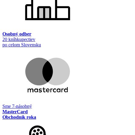
Osobný odber
20 kníhkupectiev
po celom Slovensku
Sme 7-násobný
MasterCard
Obchodník roka