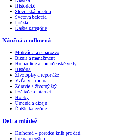
Klasika
Historické
Slovenská beletria
Svetová beletria
Poézia
Ďalšie kategórie
Náučná a odborná
Motivácia a sebarozvoj
Biznis a manažment
Humanitné a spoločenské vedy
História
Životopisy a reportáže
Vzťahy a rodina
Zdravie a životný štýl
Počítače a internet
Hobby
Umenie a dizajn
Ďalšie kategórie
Deti a mládež
Knihorad – poradca kníh pre deti
Pre najmenších