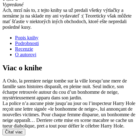
Vypredané
Ach, mrzí nás to, z tejto knihy sa už predali všetky výtlačky a
nemáme ju na sklade my ani vydavateľ :( Teoreticky však môžete
mať šťastie v niektorých iných obchodoch, ktoré ešte nepredali
posledné kusy.
Popis knihy
Podrobnosti
Recenzie
O autorovi
Viac o knihe
A Oslo, la premiere neige tombe sur la ville lorsqu’une mere de
famille sans histoires disparaît, en pleine nuit. Seul indice, son
écharpe retrouvée autour du cou d’un bonhomme de neige,
mystérieusement apparu dans son jardin.
La police n’a aucune piste jusqu’au jour ou l’inspecteur Harry Hole
reçoit une lettre signée «le bonhomme de neige», lui annonçant de
nouvelles victimes. Pour chaque femme disparue, un bonhomme de
neige apparaît… Derriere cette mise en scene macabre se cache un
tueur diabolique, pret a tout pour défier le célebre Harry Hole.
Čítať viac