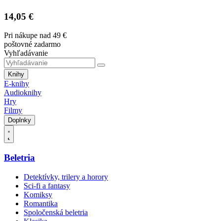
14,05 €
Pri nákupe nad 49 €
poštovné zadarmo
Vyhľadávanie
Knihy
E-knihy
Audioknihy
Hry
Filmy
Doplnky
Beletria
Detektívky, trilery a horory
Sci-fi a fantasy
Komiksy
Romantika
Spoločenská beletria