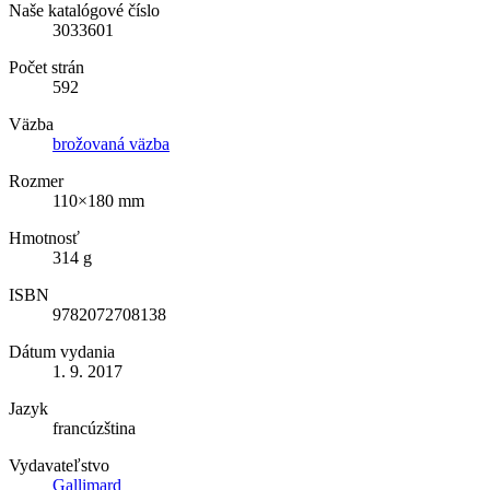
Naše katalógové číslo
3033601
Počet strán
592
Väzba
brožovaná väzba
Rozmer
110×180 mm
Hmotnosť
314 g
ISBN
9782072708138
Dátum vydania
1. 9. 2017
Jazyk
francúzština
Vydavateľstvo
Gallimard