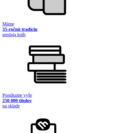
Máme
35-ročnú tradíciu
predaja kníh
Ponúkame vyše
250 000 titulov
na sklade