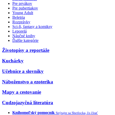
Pre prvákov
Pre pubertiakov
Young Adult
Beletria
Rozprávky
Sci-fi, fantasy a komiksy
Leporelá
Náučné knihy
Ďalšie kategórie
Životopisy a reportáže
Kuchárky
Učebnice a slovníky
Náboženstvo a ezoterika
Mapy a cestovanie
Cudzojazyčná literatúra
Knihomoľský pomocník
Spýtajte sa Sherlocka, čo čítať