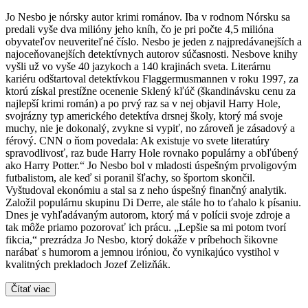
Jo Nesbo je nórsky autor krimi románov. Iba v rodnom Nórsku sa
predali vyše dva milióny jeho kníh, čo je pri počte 4,5 milióna
obyvateľov neuveriteľné číslo. Nesbo je jeden z najpredávanejších a
najoceňovanejších detektívnych autorov súčasnosti. Nesbove knihy
vyšli už vo vyše 40 jazykoch a 140 krajinách sveta. Literárnu
kariéru odštartoval detektívkou Flaggermusmannen v roku 1997, za
ktorú získal prestížne ocenenie Sklený kľúč (škandinávsku cenu za
najlepší krimi román) a po prvý raz sa v nej objavil Harry Hole,
svojrázny typ amerického detektíva drsnej školy, ktorý má svoje
muchy, nie je dokonalý, zvykne si vypiť, no zároveň je zásadový a
férový. CNN o ňom povedala: Ak existuje vo svete literatúry
spravodlivosť, raz bude Harry Hole rovnako populárny a obľúbený
ako Harry Potter.“ Jo Nesbo bol v mladosti úspešným prvoligovým
futbalistom, ale keď si poranil šľachy, so športom skončil.
Vyštudoval ekonómiu a stal sa z neho úspešný finančný analytik.
Založil populárnu skupinu Di Derre, ale stále ho to ťahalo k písaniu.
Dnes je vyhľadávaným autorom, ktorý má v polícii svoje zdroje a
tak môže priamo pozorovať ich prácu. „Lepšie sa mi potom tvorí
fikcia,“ prezrádza Jo Nesbo, ktorý dokáže v príbehoch šikovne
narábať s humorom a jemnou iróniou, čo vynikajúco vystihol v
kvalitných prekladoch Jozef Zelizňák.
Čítať viac