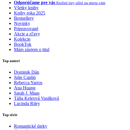
Odporúčame pre vás
Knižné tipy ušité na mieru vám
Všetky knihy
Knihy roka 2025
Bestsellery
Novinky
Pripravované
Akcie a zľavy
Kolekcie
BookTok
Mám záujem o titul
Top autori
Dominik Dán
Julie Caplin
Rebecca Yarros
Ana Huang
Sarah J. Maas
Táňa Keleová Vasilková
Lucinda Riley
Top série
Romantické úteky