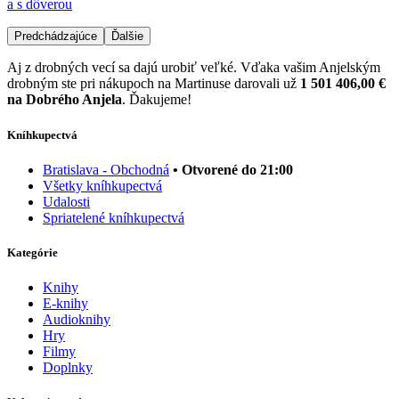
a s dôverou
Predchádzajúce
Ďalšie
Aj z drobných vecí sa dajú urobiť veľké. Vďaka vašim Anjelským
drobným ste pri nákupoch na Martinuse darovali už
1 501 406,00 €
na Dobrého Anjela
. Ďakujeme!
Kníhkupectvá
Bratislava - Obchodná
• Otvorené do 21:00
Všetky kníhkupectvá
Udalosti
Spriatelené kníhkupectvá
Kategórie
Knihy
E-knihy
Audioknihy
Hry
Filmy
Doplnky