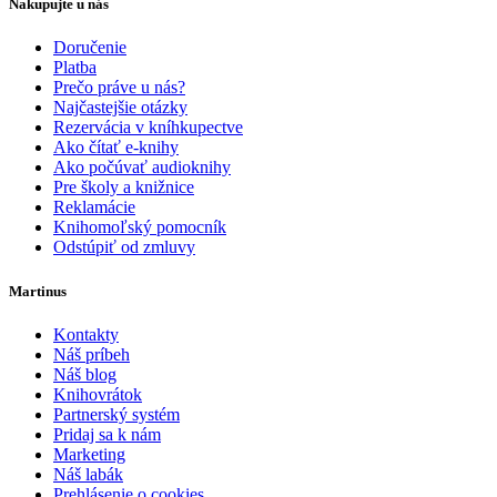
Nakupujte u nás
Doručenie
Platba
Prečo práve u nás?
Najčastejšie otázky
Rezervácia v kníhkupectve
Ako čítať e-knihy
Ako počúvať audioknihy
Pre školy a knižnice
Reklamácie
Knihomoľský pomocník
Odstúpiť od zmluvy
Martinus
Kontakty
Náš príbeh
Náš blog
Knihovrátok
Partnerský systém
Pridaj sa k nám
Marketing
Náš labák
Prehlásenie o cookies