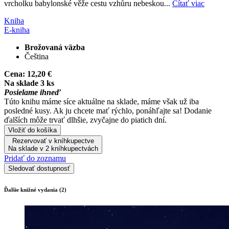
vrcholku babylonské věže cestu vzhůru nebeskou...
Čítať viac
Kniha
E-kniha
Brožovaná väzba
Čeština
Cena:
12,20 €
Na sklade 3 ks
Posielame ihneď
Túto knihu máme síce aktuálne na sklade, máme však už iba
posledné kusy. Ak ju chcete mať rýchlo, ponáhľajte sa! Dodanie
ďalších môže trvať dlhšie, zvyčajne do piatich dní.
Vložiť do košíka
Rezervovať v kníhkupectve
Na sklade v 2 kníhkupectvách
Pridať do zoznamu
Sledovať dostupnosť
Ďalšie knižné vydania (2)