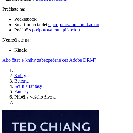
Prečítate na:
Pocketbook
Smartfón či tablet
s podporovanou aplikáciou
Počítač
s podporovanou aplikáciou
Neprečítate na:
Kindle
Ako čítať e-knihy zabezpečené cez Adobe DRM?
Knihy
Beletria
Sci-fi a fantasy
Fantasy
Příběhy vašeho života