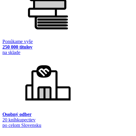
Ponúkame vyše
250 000 titulov
na sklade
Osobný odber
20 kníhkupectiev
po celom Slovensku