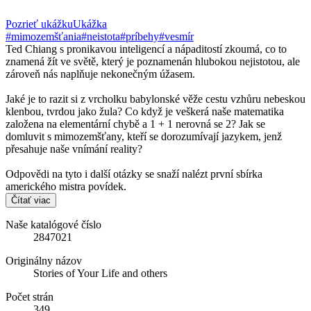
Pozrieť ukážku
Ukážka
#mimozemšťania
#neistota
#príbehy
#vesmír
Ted Chiang s pronikavou inteligencí a nápaditostí zkoumá, co to
znamená žít ve světě, který je poznamenán hlubokou nejistotou, ale
zároveň nás naplňuje nekonečným úžasem.
Jaké je to razit si z vrcholku babylonské věže cestu vzhůru nebeskou
klenbou, tvrdou jako žula? Co když je veškerá naše matematika
založena na elementární chybě a 1 + 1 nerovná se 2? Jak se
domluvit s mimozemšťany, kteří se dorozumívají jazykem, jenž
přesahuje naše vnímání reality?
Odpovědi na tyto i další otázky se snaží nalézt první sbírka
amerického mistra povídek.
Čítať viac
Naše katalógové číslo
2847021
Originálny názov
Stories of Your Life and others
Počet strán
349