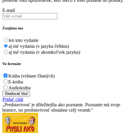
pošleme vám upozornenie, keď niečo z toho pridáme do ponuky.
E-mail
Zaujíma ma
len toto vydanie
aj iné vydania (v jazyku čeština)
aj iné vydania (v akomkoľvek jazyku)
Vo formáte
Kniha (vrátane čítaných)
E-kniha
Audiokniha
Sledovať titul
Pridať citát
Predstavivosť je dôležitejšia ako poznanie. Poznanie má svoje
hranice, no predstavivosť obsiahne celý vesmír.