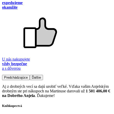
expedujeme
okamžite
U nás nakupujete
vždy bezpečne
a s dôverou
Predchádzajúce
Ďalšie
Aj z drobných vecí sa dajú urobiť veľké. Vďaka vašim Anjelským
drobným ste pri nákupoch na Martinuse darovali už
1 501 406,00 €
na Dobrého Anjela
. Ďakujeme!
Kníhkupectvá