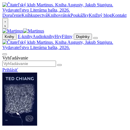
Doručenie
Kníhkupectvá
Knihovrátok
Poukážky
Knižný blog
Kontakt
E-knihy
Audioknihy
Hry
Filmy
Knihy
Doplnky
Vyhľadávanie
Prihlásiť