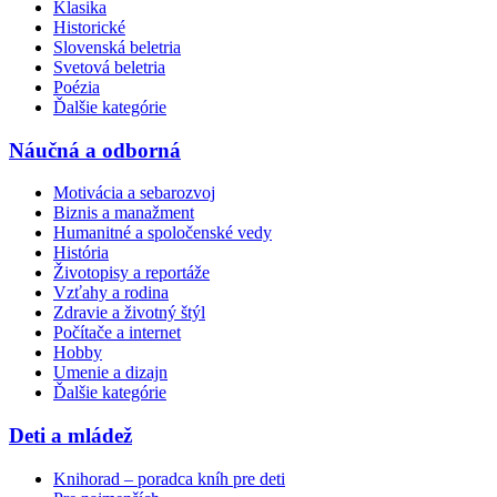
Klasika
Historické
Slovenská beletria
Svetová beletria
Poézia
Ďalšie kategórie
Náučná a odborná
Motivácia a sebarozvoj
Biznis a manažment
Humanitné a spoločenské vedy
História
Životopisy a reportáže
Vzťahy a rodina
Zdravie a životný štýl
Počítače a internet
Hobby
Umenie a dizajn
Ďalšie kategórie
Deti a mládež
Knihorad – poradca kníh pre deti