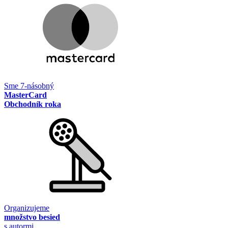
Sme 7-násobný
MasterCard
Obchodník roka
Organizujeme
množstvo besied
s autormi