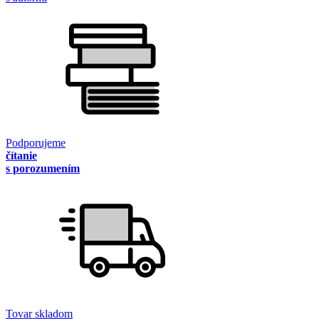
Podporujeme
čítanie
s porozumením
Tovar skladom