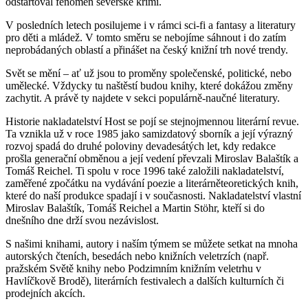
odstartoval fenomén severské krimi.
V posledních letech posilujeme i v rámci sci-fi a fantasy a literatury
pro děti a mládež. V tomto směru se nebojíme sáhnout i do zatím
neprobádaných oblastí a přinášet na český knižní trh nové trendy.
Svět se mění – ať už jsou to proměny společenské, politické, nebo
umělecké. Vždycky tu naštěstí budou knihy, které dokážou změny
zachytit. A právě ty najdete v sekci populárně-naučné literatury.
Historie nakladatelství Host se pojí se stejnojmennou literární revue.
Ta vznikla už v roce 1985 jako samizdatový sborník a její výrazný
rozvoj spadá do druhé poloviny devadesátých let, kdy redakce
prošla generační obměnou a její vedení převzali Miroslav Balaštík a
Tomáš Reichel. Ti spolu v roce 1996 také založili nakladatelství,
zaměřené zpočátku na vydávání poezie a literárněteoretických knih,
které do naší produkce spadají i v současnosti. Nakladatelství vlastní
Miroslav Balaštík, Tomáš Reichel a Martin Stöhr, kteří si do
dnešního dne drží svou nezávislost.
S našimi knihami, autory i naším týmem se můžete setkat na mnoha
autorských čteních, besedách nebo knižních veletrzích (např.
pražském Světě knihy nebo Podzimním knižním veletrhu v
Havlíčkově Brodě), literárních festivalech a dalších kulturních či
prodejních akcích.