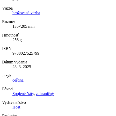
Väzba
brožovaná väzba
Rozmer
135×205 mm
Hmotnosť
256 g
ISBN
9788027525799
Dátum vydania
28. 3. 2025
Jazyk
čeština
Pôvod
Spojené štáty
,
zahraničný
Vydavateľstvo
Host
Pre koho