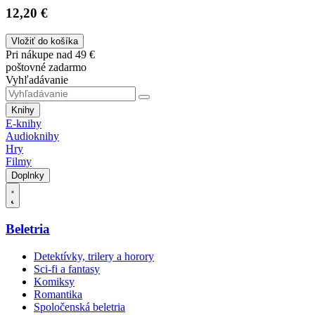
12,20 €
Vložiť do košíka
Pri nákupe nad 49 €
poštovné zadarmo
Vyhľadávanie
Knihy
E-knihy
Audioknihy
Hry
Filmy
Doplnky
Beletria
Detektívky, trilery a horory
Sci-fi a fantasy
Komiksy
Romantika
Spoločenská beletria