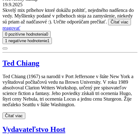
19.9.2025
Skvelý mix príbehov ktoré dokážu pohltiť, nejedného nadšenca do
vedy. Myšlienky podané v príbehoch stoja za zamyslenie, niekedy
sú priam až nadčasové :). Určite odporúčam prečítať.
Čítať viac
reagovať
0 pozitívne hodnotenia
0
1 negatívne hodnotenie
1
Ted Chiang
Ted Chiang (1967) sa narodil v Port Jeffersone v štáte New York a
vyštudoval počítačovú vedu na Brown University. V roku 1989
absolvoval Clarion Writers Workshop, určený pre spisovateľov
science fiction a fantasy. Jeho poviedky získali tri ocenenia Hugo,
štyri ceny Nebula, tri ocenenia Locus a jednu cenu Sturgeon. Žije
neďaleko Seattlu v štáte Washington.
Čítať viac
Vydavateľstvo Host