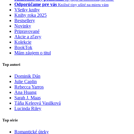
Odporúčame pre vás
Knižné tipy ušité na mieru vám
Všetky knihy
Knihy roka 2025
Bestsellery
Novinky
Pripravované
Akcie a zľavy
Kolekcie
BookTok
Mám záujem o titul
Top autori
Dominik Dán
Julie Caplin
Rebecca Yarros
Ana Huang
Sarah J. Maas
Táňa Keleová Vasilková
Lucinda Riley
Top série
Romantické úteky