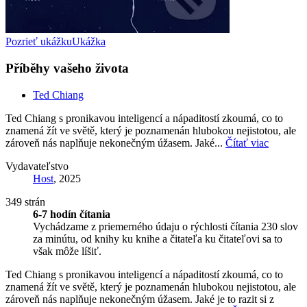
Pozrieť ukážku
Ukážka
Příběhy vašeho života
Ted Chiang
Ted Chiang s pronikavou inteligencí a nápaditostí zkoumá, co to
znamená žít ve světě, který je poznamenán hlubokou nejistotou, ale
zároveň nás naplňuje nekonečným úžasem. Jaké...
Čítať viac
Vydavateľstvo
Host
, 2025
349 strán
6-7 hodín čítania
Vychádzame z priemerného údaju o rýchlosti čítania 230 slov
za minútu, od knihy ku knihe a čitateľa ku čitateľovi sa to
však môže líšiť.
Ted Chiang s pronikavou inteligencí a nápaditostí zkoumá, co to
znamená žít ve světě, který je poznamenán hlubokou nejistotou, ale
zároveň nás naplňuje nekonečným úžasem. Jaké je to razit si z