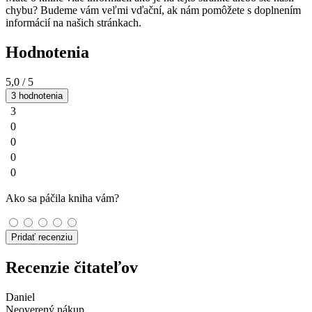
chybu? Budeme vám veľmi vďační, ak nám pomôžete s doplnením
informácií na našich stránkach.
Hodnotenia
5,0
/ 5
3 hodnotenia
3
0
0
0
0
Ako sa páčila kniha vám?
Pridať recenziu
Recenzie čitateľov
Daniel
Neoverený nákup