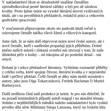
V nakladatelství Host se dlouhodobě snažíme čtenářům
zprostředkovávat pestré literární zážitky a být pro ně zárukou
kvality. Proto lpíme nejen na vysoké literární úrovni vydávaných
titulů, ale i na prvotřídních překladech, redakční práci a celkovém
grafickém zpracování.
V současnosti připravujeme okolo sto padesáti titulů ročně a
oslovujeme čtenáře takřka všech žánrů a věkových kategorií.
Jsme rádi, že se nám daří objevovat nejen nové české autory, ale i
nové čtenáře, kteří s nadšením propadají jejich příběhům. Dobré
jméno našich autorů i získaná ocenění nás utvrzují v tom, že naše
důsledná péče o knihy – od rukopisu až po poslední detail – má
smysl.
Bohatá je i sekce překladové literatury. Vybíráme rozmanité příběhy
z celého světa, které spojuje čtivost, literární kvalita a v neposlední
řadě i pečlivý překlad. Čeští čtenáři se díky nám mohli seznámit s
autory, jako jsou Olga Tokarczuková, Fredrik Backman či Muriel
Barberyová.
Další nedílnou částí naší produkce je krimi. Je pro nás důležité, že
na pozadí kriminálních případů autoři reagují i na aktuální témata.
Jedním z nejdůležitějších milníků našeho nakladatelství bylo vydání
prvního dílu série Milénium Stiega Larssona, který na českém trhu