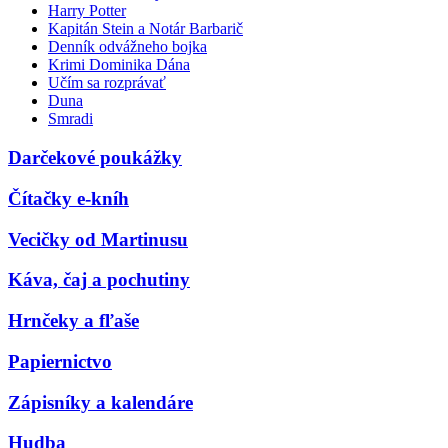
Harry Potter
Kapitán Stein a Notár Barbarič
Denník odvážneho bojka
Krimi Dominika Dána
Učím sa rozprávať
Duna
Smradi
Darčekové poukážky
Čítačky e-kníh
Vecičky od Martinusu
Káva, čaj a pochutiny
Hrnčeky a fľaše
Papiernictvo
Zápisníky a kalendáre
Hudba