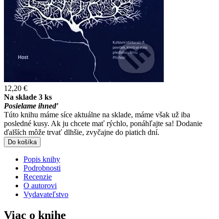
12,20 €
Na sklade 3 ks
Posielame ihneď
Túto knihu máme síce aktuálne na sklade, máme však už iba
posledné kusy. Ak ju chcete mať rýchlo, ponáhľajte sa! Dodanie
ďalších môže trvať dlhšie, zvyčajne do piatich dní.
Do košíka
Popis knihy
Podrobnosti
Recenzie
O autorovi
Vydavateľstvo
Viac o knihe