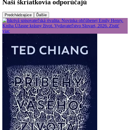
Naši škriatkovia odporúčajú
Predchádzajúce
Ďalšie