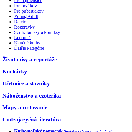
Pre najmenších
Pre prvákov
Pre pubertiakov
Young Adult
Beletria
Rozprávky
Sci-fi, fantasy a komiksy
Leporelá
Náučné knihy
Ďalšie kategórie
Životopisy a reportáže
Kuchárky
Učebnice a slovníky
Náboženstvo a ezoterika
Mapy a cestovanie
Cudzojazyčná literatúra
Knihomoľský pomocník
Spýtajte sa Sherlocka, čo čítať