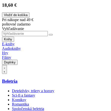
18,60 €
Vložiť do košíka
Pri nákupe nad 49 €
poštovné zadarmo
Vyhľadávanie
Knihy
E-knihy
Audioknihy
Hry
Filmy
Doplnky
Beletria
Detektívky, trilery a horory
Sci-fi a fantasy
Komiksy
Romantika
Spoločenská beletria