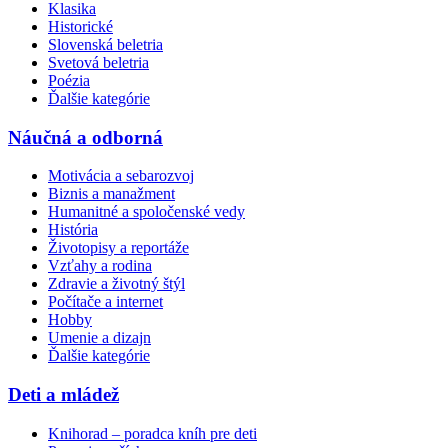
Klasika
Historické
Slovenská beletria
Svetová beletria
Poézia
Ďalšie kategórie
Náučná a odborná
Motivácia a sebarozvoj
Biznis a manažment
Humanitné a spoločenské vedy
História
Životopisy a reportáže
Vzťahy a rodina
Zdravie a životný štýl
Počítače a internet
Hobby
Umenie a dizajn
Ďalšie kategórie
Deti a mládež
Knihorad – poradca kníh pre deti