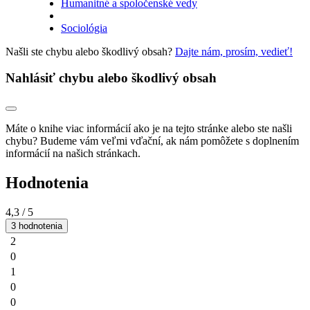
Humanitné a spoločenské vedy
Sociológia
Našli ste chybu alebo škodlivý obsah?
Dajte nám, prosím, vedieť!
Nahlásiť chybu alebo škodlivý obsah
Máte o knihe viac informácií ako je na tejto stránke alebo ste našli
chybu? Budeme vám veľmi vďační, ak nám pomôžete s doplnením
informácií na našich stránkach.
Hodnotenia
4,3
/ 5
3 hodnotenia
2
0
1
0
0