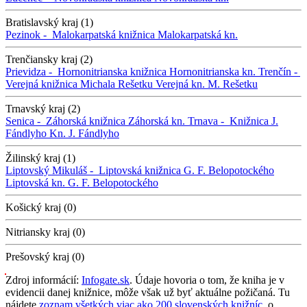
Bratislavský kraj (1)
Pezinok -
Malokarpatská knižnica
Malokarpatská kn.
Trenčiansky kraj (2)
Prievidza -
Hornonitrianska knižnica
Hornonitrianska kn.
Trenčín -
Verejná knižnica Michala Rešetku
Verejná kn. M. Rešetku
Trnavský kraj (2)
Senica -
Záhorská knižnica
Záhorská kn.
Trnava -
Knižnica J.
Fándlyho
Kn. J. Fándlyho
Žilinský kraj (1)
Liptovský Mikuláš -
Liptovská knižnica G. F. Belopotockého
Liptovská kn. G. F. Belopotockého
Košický kraj (0)
Nitriansky kraj (0)
Prešovský kraj (0)
Zdroj informácií:
Infogate.sk
. Údaje hovoria o tom, že kniha je v
evidencii danej knižnice, môže však už byť aktuálne požičaná. Tu
nájdete
zoznam všetkých viac ako 200 slovenských knižníc
, o