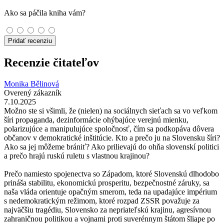
Ako sa páčila kniha vám?
Pridať recenziu
Recenzie čitateľov
Monika Bělinová
Overený zákazník
7.10.2025
Možno ste si všimli, že (nielen) na sociálnych sieťach sa vo veľkom
šíri propaganda, dezinformácie ohýbajúce verejnú mienku,
polarizujúce a manipulujúce spoločnosť, čím sa podkopáva dôvera
občanov v demokratické inštitúcie. Kto a prečo ju na Slovensku šíri?
Ako sa jej môžeme brániť? Ako prilievajú do ohňa slovenskí politici
a prečo hrajú ruskú ruletu s vlastnou krajinou?
Prečo namiesto spojenectva so Západom, ktoré Slovenskú dlhodobo
prináša stabilitu, ekonomickú prosperitu, bezpečnostné záruky, sa
naša vláda orientuje opačným smerom, teda na upadajúce impérium
s nedemokratickým režimom, ktoré rozpad ZSSR považuje za
najväčšiu tragédiu, Slovensko za nepriateľskú krajinu, agresívnou
zahraničnou politikou a vojnami proti suverénnym štátom šliape po