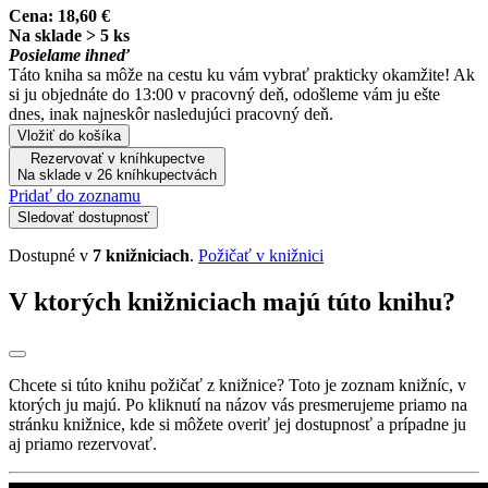
Cena:
18,60 €
Na sklade > 5 ks
Posielame ihneď
Táto kniha sa môže na cestu ku vám vybrať prakticky okamžite! Ak
si ju objednáte do 13:00 v pracovný deň, odošleme vám ju ešte
dnes, inak najneskôr nasledujúci pracovný deň.
Vložiť do košíka
Rezervovať v kníhkupectve
Na sklade v 26 kníhkupectvách
Pridať do zoznamu
Sledovať dostupnosť
Dostupné v
7 knižniciach
.
Požičať v knižnici
V ktorých knižniciach majú túto knihu?
Chcete si túto knihu požičať z knižnice? Toto je zoznam knižníc, v
ktorých ju majú. Po kliknutí na názov vás presmerujeme priamo na
stránku knižnice, kde si môžete overiť jej dostupnosť a prípadne ju
aj priamo rezervovať.