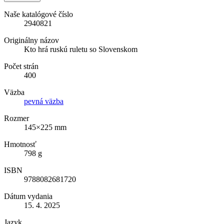
Naše katalógové číslo
2940821
Originálny názov
Kto hrá ruskú ruletu so Slovenskom
Počet strán
400
Väzba
pevná väzba
Rozmer
145×225 mm
Hmotnosť
798 g
ISBN
9788082681720
Dátum vydania
15. 4. 2025
Jazyk