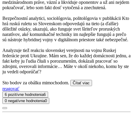
medzinárodnom práve, väzní a likviduje oponentov a už ani nejdem
pokračovať, lebo som fakt dosť vytočená a znechutená.
Bezpečnostní analytici, sociológovia, politológovia v publikácii Kto
hrá ruskú ruletu so Slovenskom odpovedajú na tieto (a ďalšie)
dôležité otázky, ukazujú, ako funguje svet šíriteľov proruských
naratívov, aké komunikačné techniky im najlepšie fungujú a prečo
sú nástroje hybridnej vojny v digitálnom priestore také nebezpečné.
Analyzuje tiež reakciu slovenskej verejnosti na vojnu Ruskej
federácie proti Ukrajine. Mám sen, že do každej domácnosti jednu, a
fakt keby ju ľudia čítali s porozumením, dokázali pracovať so
zdrojmi, overovali informácie… Máte v okolí niekoho, komu by ste
ju vedeli odporúčať?
Sto bodov za obálku mimochodom.
Čítať viac
reagovať
6 pozitívne hodnotenia
6
0 negatívne hodnotenia
0