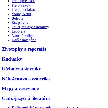
Pre najmenších
Pre prvákov
Pre pubertiakov
Young Adult
Beletria
Rozprávky
Sci-fi, fantasy a komiksy
Leporelá
Náučné knihy
Ďalšie kategórie
Životopisy a reportáže
Kuchárky
Učebnice a slovníky
Náboženstvo a ezoterika
Mapy a cestovanie
Cudzojazyčná literatúra
Knihomoľský pomocník
Spýtajte sa Sherlocka, čo čítať