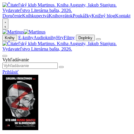
Doručenie
Kníhkupectvá
Knihovrátok
Poukážky
Knižný blog
Kontakt
E-knihy
Audioknihy
Hry
Filmy
Knihy
Doplnky
Vyhľadávanie
Prihlásiť