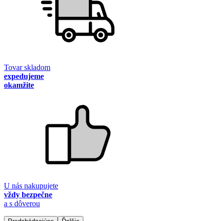
Tovar skladom
expedujeme
okamžite
U nás nakupujete
vždy bezpečne
a s dôverou