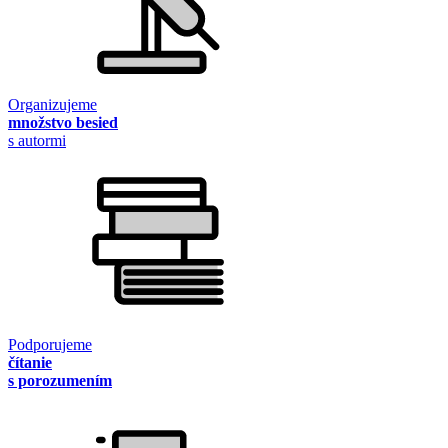
Organizujeme
množstvo besied
s autormi
Podporujeme
čítanie
s porozumením