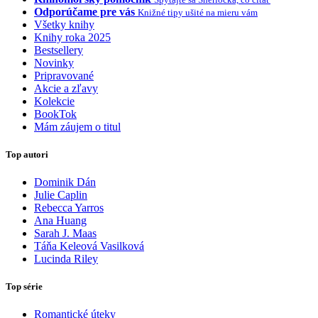
Odporúčame pre vás
Knižné tipy ušité na mieru vám
Všetky knihy
Knihy roka 2025
Bestsellery
Novinky
Pripravované
Akcie a zľavy
Kolekcie
BookTok
Mám záujem o titul
Top autori
Dominik Dán
Julie Caplin
Rebecca Yarros
Ana Huang
Sarah J. Maas
Táňa Keleová Vasilková
Lucinda Riley
Top série
Romantické úteky