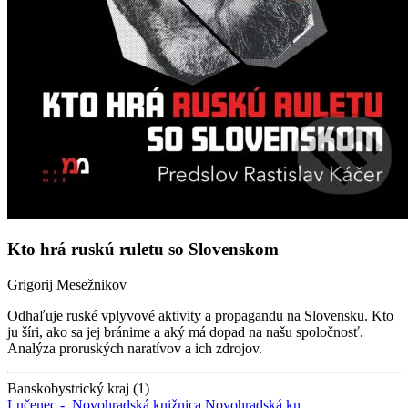
Kto hrá ruskú ruletu so Slovenskom
Grigorij Mesežnikov
Odhaľuje ruské vplyvové aktivity a propagandu na Slovensku. Kto
ju šíri, ako sa jej bránime a aký má dopad na našu spoločnosť.
Analýza proruských naratívov a ich zdrojov.
Banskobystrický kraj (1)
Lučenec -
Novohradská knižnica
Novohradská kn.