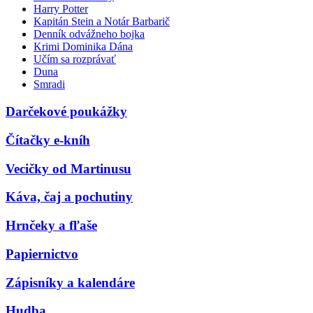
Harry Potter
Kapitán Stein a Notár Barbarič
Denník odvážneho bojka
Krimi Dominika Dána
Učím sa rozprávať
Duna
Smradi
Darčekové poukážky
Čítačky e-kníh
Vecičky od Martinusu
Káva, čaj a pochutiny
Hrnčeky a fľaše
Papiernictvo
Zápisníky a kalendáre
Hudba