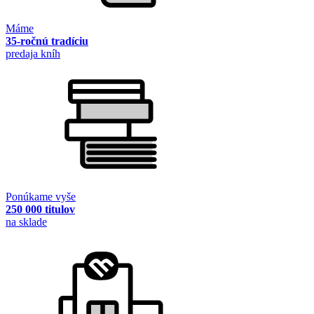
Máme
35-ročnú tradíciu
predaja kníh
Ponúkame vyše
250 000 titulov
na sklade