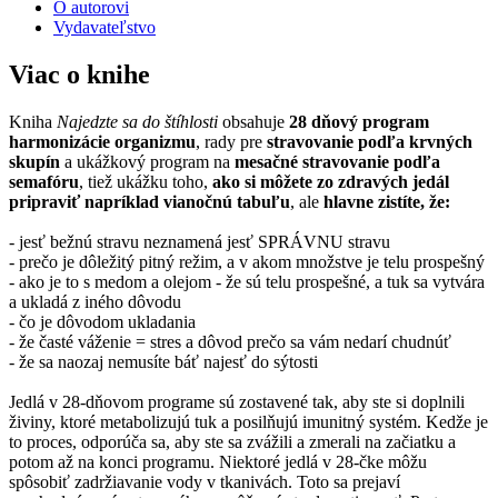
O autorovi
Vydavateľstvo
Viac o knihe
Kniha
Najedzte sa do štíhlosti
obsahuje
28 dňový program
harmonizácie organizmu
, rady pre
stravovanie podľa krvných
skupín
a ukážkový program na
mesačné stravovanie podľa
semafóru
, tiež ukážku toho,
ako si môžete zo zdravých jedál
pripraviť napríklad vianočnú tabuľu
, ale
hlavne zistíte, že:
- jesť bežnú stravu neznamená jesť SPRÁVNU stravu
- prečo je dôležitý pitný režim, a v akom množstve je telu prospešný
- ako je to s medom a olejom - že sú telu prospešné, a tuk sa vytvára
a ukladá z iného dôvodu
- čo je dôvodom ukladania
- že časté váženie = stres a dôvod prečo sa vám nedarí chudnúť
- že sa naozaj nemusíte báť najesť do sýtosti
Jedlá v 28-dňovom programe sú zostavené tak, aby ste si doplnili
živiny, ktoré metabolizujú tuk a posilňujú imunitný systém. Kedže je
to proces, odporúča sa, aby ste sa zvážili a zmerali na začiatku a
potom až na konci programu. Niektoré jedlá v 28-čke môžu
spôsobiť zadržiavanie vody v tkanivách. Toto sa prejaví