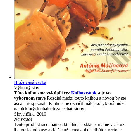
Brožovaná väzba
Výborný stav
Túto knihu sme vykúpili cez
Knihovrátok
a je vo
výbornom stave.
Rozdiel medzi touto knihou a novou by ste
asi ani nespoznali. Knihu sme označili nálepkou, ktorá môže
na niektorých obaloch zanechať stopy.
Slovenčina, 2010
Na sklade
Tento produkt síce máme aktuálne na sklade, máme však už
iba posledné kusy a ďalšie už nemá ani distribútor, preto je