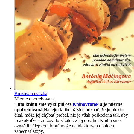
Brožovaná väzba
Mierne opotrebovaná
Túto knihu sme vykúpili cez
Knihovrátok
a je mierne
opotrebovaná.
Na tejto knihe už síce poznať, že ju niekto
čítal, môže jej chýbať prebal, nie je však poškodená tak, aby
to akokoľvek znižovalo zážitok z jej obsahu. Knihu sme
označili nálepkou, ktorá môže na niektorých obaloch
zanechať stopy.