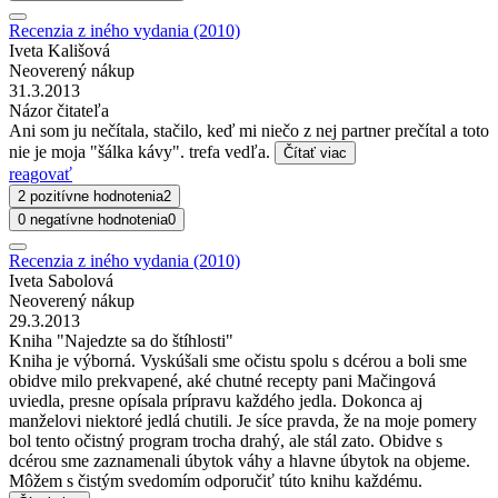
Recenzia z iného vydania (2010)
Iveta Kališová
Neoverený nákup
31.3.2013
Názor čitateľa
Ani som ju nečítala, stačilo, keď mi niečo z nej partner prečítal a toto
nie je moja "šálka kávy". trefa vedľa.
Čítať viac
reagovať
2 pozitívne hodnotenia
2
0 negatívne hodnotenia
0
Recenzia z iného vydania (2010)
Iveta Sabolová
Neoverený nákup
29.3.2013
Kniha "Najedzte sa do štíhlosti"
Kniha je výborná. Vyskúšali sme očistu spolu s dcérou a boli sme
obidve milo prekvapené, aké chutné recepty pani Mačingová
uviedla, presne opísala prípravu každého jedla. Dokonca aj
manželovi niektoré jedlá chutili. Je síce pravda, že na moje pomery
bol tento očistný program trocha drahý, ale stál zato. Obidve s
dcérou sme zaznamenali úbytok váhy a hlavne úbytok na objeme.
Môžem s čistým svedomím odporučiť túto knihu každému.