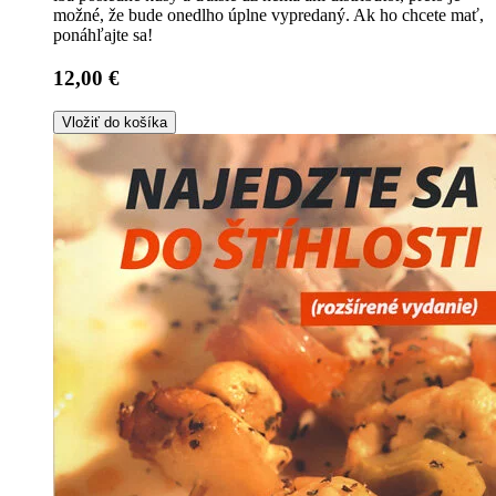
možné, že bude onedlho úplne vypredaný. Ak ho chcete mať,
ponáhľajte sa!
12,00 €
Vložiť do košíka