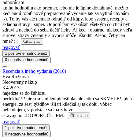
odporúčam
knihu hodnotím ako priemer, lebo nie je úplne dotiahnutá. možno
keď budú robiť nové prepracované vydanie tak sa vyhnú chybám
;-). To by vás ale nemalo odradiť od kúpy, lebo systém, recepty a
skladba stravy - super. Odporúčam vyskúšať všetkým čo chcú byť
zdraví a nechcú do seba tlačiť lieky. Aj keď , opatrne, niekedy veľa
surovej stravy-zeleniny a ovocia môže uškodiť. Alebo, žeby len
mne? ;-).
Čítať viac
reagovať
1 pozitívne hodnotenie
1
0 negatívne hodnotenia
0
Recenzia z iného vydania (2010)
Eva Rožková
Neoverený nákup
3.4.2013
najedzte sa do štíhlosti
perfektná!!! nie som ani len plnoštíhlá, ale cítim sa SKVELE!, plná
energie, za šesť týždňov išli tri kilečká aj tak dolu, vôbec
nehladujem, v podstate sa iba zdravo
stravujem....DOPORUČUJEM...
Čítať viac
reagovať
1 pozitívne hodnotenie
1
0 negatívne hodnotenia
0