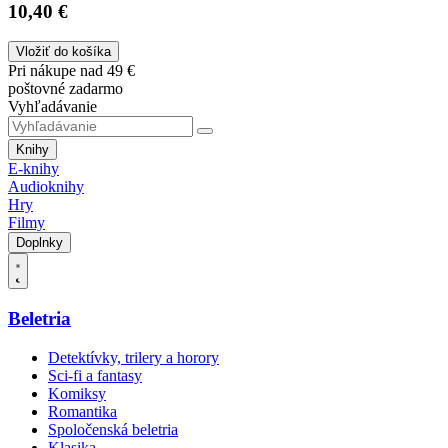
10,40 €
Vložiť do košíka
Pri nákupe nad 49 €
poštovné zadarmo
Vyhľadávanie
Knihy
E-knihy
Audioknihy
Hry
Filmy
Doplnky
Beletria
Detektívky, trilery a horory
Sci-fi a fantasy
Komiksy
Romantika
Spoločenská beletria
Klasika