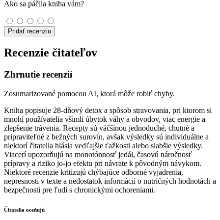
Ako sa páčila kniha vám?
Pridať recenziu
Recenzie čitateľov
Zhrnutie recenzií
Zosumarizované pomocou AI, ktorá môže robiť chyby.
Kniha popisuje 28‑dňový detox a spôsob stravovania, pri ktorom si
mnohí používatelia všimli úbytok váhy a obvodov, viac energie a
zlepšenie trávenia. Recepty sú väčšinou jednoduché, chutné a
pripraviteľné z bežných surovín, avšak výsledky sú individuálne a
niektorí čitatelia hlásia vedľajšie ťažkosti alebo slabšie výsledky.
Viacerí upozorňujú na monotónnosť jedál, časovú náročnosť
prípravy a riziko jo‑jo efektu pri návrate k pôvodným návykom.
Niektoré recenzie kritizujú chýbajúce odborné vyjadrenia,
nepresnosti v texte a nedostatok informácií o nutričných hodnotách a
bezpečnosti pre ľudí s chronickými ochoreniami.
Čitatelia oceňujú