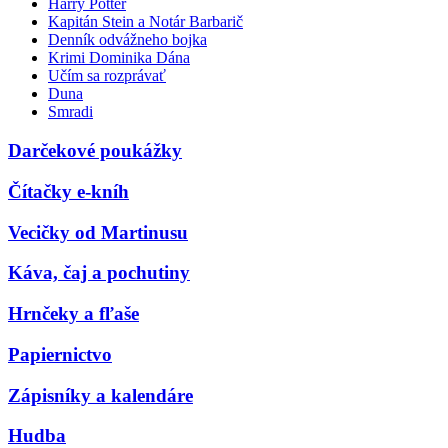
Harry Potter
Kapitán Stein a Notár Barbarič
Denník odvážneho bojka
Krimi Dominika Dána
Učím sa rozprávať
Duna
Smradi
Darčekové poukážky
Čítačky e-kníh
Vecičky od Martinusu
Káva, čaj a pochutiny
Hrnčeky a fľaše
Papiernictvo
Zápisníky a kalendáre
Hudba