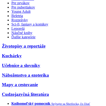
Pre prvákov
Pre pubertiakov
Young Adult
Beletria
Rozprávky
Sci-fi, fantasy a komiksy
Leporelá
Náučné knihy
Ďalšie kategórie
Životopisy a reportáže
Kuchárky
Učebnice a slovníky
Náboženstvo a ezoterika
Mapy a cestovanie
Cudzojazyčná literatúra
Knihomoľský pomocník
Spýtajte sa Sherlocka, čo čítať