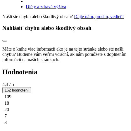
Diéty a zdravá výživa
Našli ste chybu alebo škodlivý obsah?
Dajte nám, prosím, vedieť!
Nahlásiť chybu alebo škodlivý obsah
Máte o knihe viac informácií ako je na tejto stránke alebo ste našli
chybu? Budeme vám veľmi vďační, ak nám pomôžete s doplnením
informácií na našich stránkach.
Hodnotenia
4,3
/ 5
162 hodnotení
109
18
20
7
8