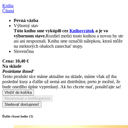
Kniha
Čítaná
Pevná väzba
Výborný stav
Túto knihu sme vykúpili cez
Knihovrátok
a je vo
výbornom stave.
Rozdiel medzi touto knihou a novou by ste
asi ani nespoznali. Knihu sme označili nálepkou, ktorá môže
na niektorých obaloch zanechať stopy.
Slovenčina
Cena:
10,40 €
Na sklade
Posielame ihneď
Tento produkt síce máme aktuálne na sklade, máme však už iba
posledné kusy a ďalšie už nemá ani distribútor, preto je možné, že
bude onedlho úplne vypredaný. Ak ho chcete mať, ponáhľajte sa!
Vložiť do košíka
Rezervovať v kníhkupectve
Sledovať dostupnosť
Ďalšie čítané knihy (3)