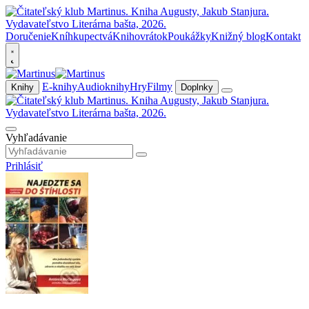
Doručenie
Kníhkupectvá
Knihovrátok
Poukážky
Knižný blog
Kontakt
E-knihy
Audioknihy
Hry
Filmy
Knihy
Doplnky
Vyhľadávanie
Prihlásiť