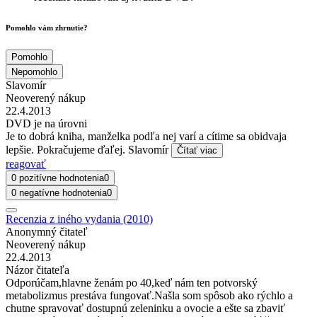
Pomohlo vám zhrnutie?
Pomohlo
Nepomohlo
Slavomír
Neoverený nákup
22.4.2013
DVD je na úrovni
Je to dobrá kniha, manželka podľa nej varí a cítime sa obidvaja
lepšie. Pokračujeme ďaľej. Slavomír
Čítať viac
reagovať
0 pozitívne hodnotenia
0
0 negatívne hodnotenia
0
Recenzia z iného vydania (2010)
Anonymný čitateľ
Neoverený nákup
22.4.2013
Názor čitateľa
Odporúčam,hlavne ženám po 40,keď nám ten potvorský
metabolizmus prestáva fungovať.Našla som spôsob ako rýchlo a
chutne spravovať dostupnú zeleninku a ovocie a ešte sa zbaviť