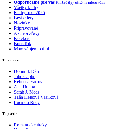
Odporúčame pre vás
Knižné tipy ušité na mieru vám
Všetky knihy
Knihy roka 2025
Bestsellery
Novinky
Pripravované
Akcie a zľavy
Kolekcie
BookTok
Mám záujem o titul
Top autori
Dominik Dán
Julie Caplin
Rebecca Yarros
Ana Huang
Sarah J. Maas
Táňa Keleová Vasilková
Lucinda Riley
Top série
Romantické úteky