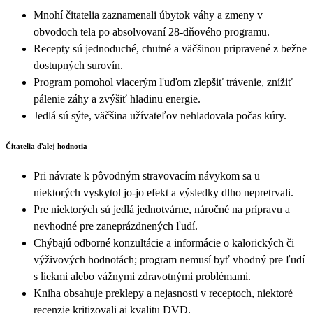
Mnohí čitatelia zaznamenali úbytok váhy a zmeny v
obvodoch tela po absolvovaní 28‑dňového programu.
Recepty sú jednoduché, chutné a väčšinou pripravené z bežne
dostupných surovín.
Program pomohol viacerým ľuďom zlepšiť trávenie, znížiť
pálenie záhy a zvýšiť hladinu energie.
Jedlá sú sýte, väčšina užívateľov nehladovala počas kúry.
Čitatelia ďalej hodnotia
Pri návrate k pôvodným stravovacím návykom sa u
niektorých vyskytol jo‑jo efekt a výsledky dlho nepretrvali.
Pre niektorých sú jedlá jednotvárne, náročné na prípravu a
nevhodné pre zaneprázdnených ľudí.
Chýbajú odborné konzultácie a informácie o kalorických či
výživových hodnotách; program nemusí byť vhodný pre ľudí
s liekmi alebo vážnymi zdravotnými problémami.
Kniha obsahuje preklepy a nejasnosti v receptoch, niektoré
recenzie kritizovali aj kvalitu DVD.