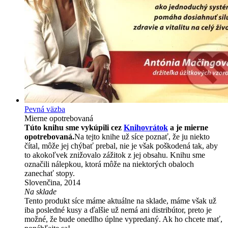
Pevná väzba
Mierne opotrebovaná
Túto knihu sme vykúpili cez
Knihovrátok
a je mierne
opotrebovaná.
Na tejto knihe už síce poznať, že ju niekto
čítal, môže jej chýbať prebal, nie je však poškodená tak, aby
to akokoľvek znižovalo zážitok z jej obsahu. Knihu sme
označili nálepkou, ktorá môže na niektorých obaloch
zanechať stopy.
Slovenčina, 2014
Na sklade
Tento produkt síce máme aktuálne na sklade, máme však už
iba posledné kusy a ďalšie už nemá ani distribútor, preto je
možné, že bude onedlho úplne vypredaný. Ak ho chcete mať,