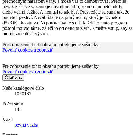
prechodným nárastom váhy, a môže vás to demotivovať. Preto sa
nevážte. Časté váženie je dôvodom toho, že neschudnete nikdy
alebo veľmi ťažko. A nemusí to tak byť. Presvedčte sa sami tak, že
budete trpezliví. Nezabúdajte na pitný režim, ktorý je rovnako
dôležitý ako strava. Neporovnávajte sa. U každého tento program
pôsobí individuálne, záleží to od deficitu živín. Zmeňte vstup, aby sa
mohol zmeniť aj výstup.
Pre zobrazenie tohto obsahu potrebujeme sušienky.
Povoliť cookies a zobraziť
Pre zobrazenie tohto obsahu potrebujeme sušienky.
Povoliť cookies a zobraziť
Čítať viac
Naše katalógové číslo
1020187
Počet strán
148
Väzba
pevná väzba