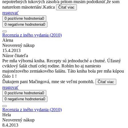
nepotrebných tukových zásob/a pritom musím podotknúť,že som
naturelom mäsoterián/.Katica
Čítať viac
reagovať
0 pozitívne hodnotenia
0
0 negatívne hodnotenia
0
Recenzia z iného vydania (2010)
Alena
Neoverený nákup
15.4.2013
Názor čitateľa
Pre mňa výborná kniha. Recepty sú jednoduché a chutné. Úžasný
cviklový šalát chutí celej rodine. Robím ho aj namiesto
majonézového zemiakového šalátu. Táto kniha bola pre mňa kúpou
číslo 1 !
Ďakujem pani Mačingová, mne ste veľmi pomohli.
Čítať viac
reagovať
0 pozitívne hodnotenia
0
0 negatívne hodnotenia
0
Recenzia z iného vydania (2010)
Hela
Neoverený nákup
8.4.2013