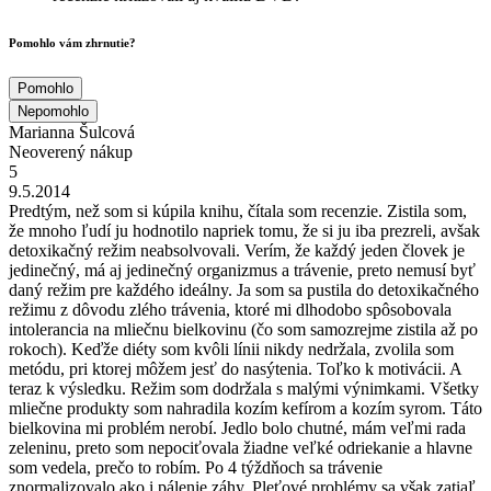
Pomohlo vám zhrnutie?
Pomohlo
Nepomohlo
Marianna Šulcová
Neoverený nákup
5
9.5.2014
Predtým, než som si kúpila knihu, čítala som recenzie. Zistila som,
že mnoho ľudí ju hodnotilo napriek tomu, že si ju iba prezreli, avšak
detoxikačný režim neabsolvovali. Verím, že každý jeden človek je
jedinečný, má aj jedinečný organizmus a trávenie, preto nemusí byť
daný režim pre každého ideálny. Ja som sa pustila do detoxikačného
režimu z dôvodu zlého trávenia, ktoré mi dlhodobo spôsobovala
intolerancia na mliečnu bielkovinu (čo som samozrejme zistila až po
rokoch). Keďže diéty som kvôli línii nikdy nedržala, zvolila som
metódu, pri ktorej môžem jesť do nasýtenia. Toľko k motivácii. A
teraz k výsledku. Režim som dodržala s malými výnimkami. Všetky
mliečne produkty som nahradila kozím kefírom a kozím syrom. Táto
bielkovina mi problém nerobí. Jedlo bolo chutné, mám veľmi rada
zeleninu, preto som nepociťovala žiadne veľké odriekanie a hlavne
som vedela, prečo to robím. Po 4 týždňoch sa trávenie
znormalizovalo ako i pálenie záhy. Pleťové problémy sa však zatiaľ