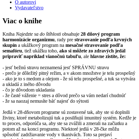
O autorovi
Vydavateľstvo
Viac o knihe
Kniha
Najedzte sa do štíhlosti
obsahuje
28 dňový program
harmonizácie organizmu
, rady pre
stravovanie podľa krvných
skupín
a ukážkový program na
mesačné stravovanie podľa
semafóru
, tiež ukážku toho,
ako si môžete zo zdravých jedál
pripraviť napríklad vianočnú tabuľu
, ale
hlavne zistíte, že:
- jesť bežnú stravu neznamená jesť SPRÁVNU stravu
- prečo je dôležitý pitný režim, a v akom množstve je telu prospešný
- ako je to s medom a olejom - že sú telu prospešné, a tuk sa vytvára
a ukladá z iného dôvodu
- čo je dôvodom ukladania
- že časté váženie = stres a dôvod prečo sa vám nedarí chudnúť
- že sa naozaj nemusíte báť najesť do sýtosti
Jedlá v 28-dňovom programe sú zostavené tak, aby ste si doplnili
živiny, ktoré metabolizujú tuk a posilňujú imunitný systém. Kedže je
to proces, odporúča sa, aby ste sa zvážili a zmerali na začiatku a
potom až na konci programu. Niektoré jedlá v 28-čke môžu
spôsobiť zadržiavanie vody v tkanivách. Toto sa prejaví