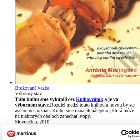
Brožovaná väzba
Výborný stav
Túto knihu sme vykúpili cez
Knihovrátok
a je vo
výbornom stave.
Rozdiel medzi touto knihou a novou by ste
asi ani nespoznali. Knihu sme označili nálepkou, ktorá môže
na niektorých obaloch zanechať stopy.
Slovenčina, 2010
Na sklade
Tento produkt síce máme aktuálne na sklade, máme však už
iba posledné kusy a ďalšie už nemá ani distribútor, preto je