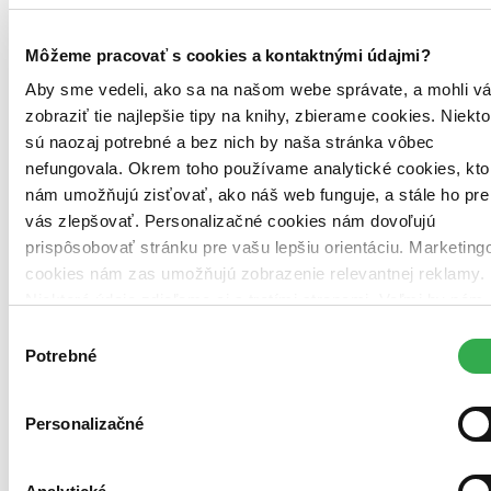
možné, že bude onedlho úplne vypredaný. Ak ho chcete mať,
ponáhľajte sa!
Môžeme pracovať s cookies a kontaktnými údajmi?
12,00 €
Aby sme vedeli, ako sa na našom webe správate, a mohli v
zobraziť tie najlepšie tipy na knihy, zbierame cookies. Niekto
Vložiť do košíka
sú naozaj potrebné a bez nich by naša stránka vôbec
nefungovala. Okrem toho používame analytické cookies, kto
nám umožňujú zisťovať, ako náš web funguje, a stále ho pre
vás zlepšovať. Personalizačné cookies nám dovoľujú
prispôsobovať stránku pre vašu lepšiu orientáciu. Marketing
cookies nám zas umožňujú zobrazenie relevantnej reklamy.
Niektoré údaje zdieľame aj s tretími stranami. Veľmi by nám
pomohlo, keby sme mohli používať všetky tieto cookies.
Výber
Ďakujeme!
Potrebné
súhlasu
Personalizačné