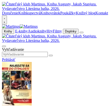
Doručenie
Kníhkupectvá
Knihovrátok
Poukážky
Knižný blog
Kontakt
E-knihy
Audioknihy
Hry
Filmy
Knihy
Doplnky
Vyhľadávanie
Prihlásiť