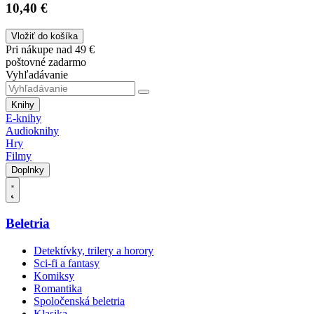
10,40 €
Vložiť do košíka
Pri nákupe nad 49 €
poštovné zadarmo
Vyhľadávanie
Knihy
E-knihy
Audioknihy
Hry
Filmy
Doplnky
Beletria
Detektívky, trilery a horory
Sci-fi a fantasy
Komiksy
Romantika
Spoločenská beletria
Klasika