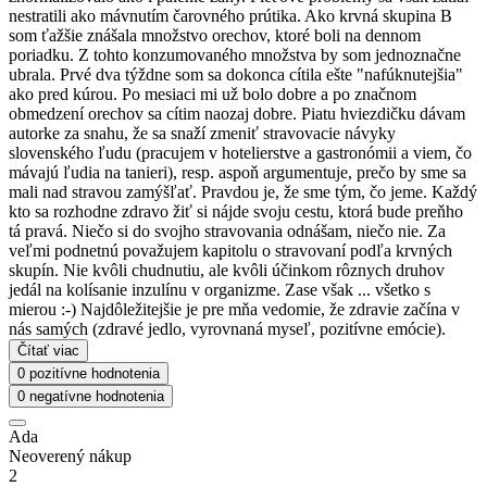
nestratili ako mávnutím čarovného prútika. Ako krvná skupina B
som ťažšie znášala množstvo orechov, ktoré boli na dennom
poriadku. Z tohto konzumovaného množstva by som jednoznačne
ubrala. Prvé dva týždne som sa dokonca cítila ešte "nafúknutejšia"
ako pred kúrou. Po mesiaci mi už bolo dobre a po značnom
obmedzení orechov sa cítim naozaj dobre. Piatu hviezdičku dávam
autorke za snahu, že sa snaží zmeniť stravovacie návyky
slovenského ľudu (pracujem v hotelierstve a gastronómii a viem, čo
mávajú ľudia na tanieri), resp. aspoň argumentuje, prečo by sme sa
mali nad stravou zamýšľať. Pravdou je, že sme tým, čo jeme. Každý
kto sa rozhodne zdravo žiť si nájde svoju cestu, ktorá bude preňho
tá pravá. Niečo si do svojho stravovania odnášam, niečo nie. Za
veľmi podnetnú považujem kapitolu o stravovaní podľa krvných
skupín. Nie kvôli chudnutiu, ale kvôli účinkom rôznych druhov
jedál na kolísanie inzulínu v organizme. Zase však ... všetko s
mierou :-) Najdôležitejšie je pre mňa vedomie, že zdravie začína v
nás samých (zdravé jedlo, vyrovnaná myseľ, pozitívne emócie).
Čítať viac
0 pozitívne hodnotenia
0 negatívne hodnotenia
Ada
Neoverený nákup
2