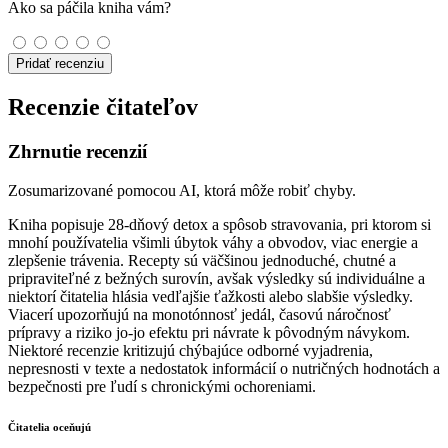
Ako sa páčila kniha vám?
Pridať recenziu
Recenzie čitateľov
Zhrnutie recenzií
Zosumarizované pomocou AI, ktorá môže robiť chyby.
Kniha popisuje 28‑dňový detox a spôsob stravovania, pri ktorom si
mnohí používatelia všimli úbytok váhy a obvodov, viac energie a
zlepšenie trávenia. Recepty sú väčšinou jednoduché, chutné a
pripraviteľné z bežných surovín, avšak výsledky sú individuálne a
niektorí čitatelia hlásia vedľajšie ťažkosti alebo slabšie výsledky.
Viacerí upozorňujú na monotónnosť jedál, časovú náročnosť
prípravy a riziko jo‑jo efektu pri návrate k pôvodným návykom.
Niektoré recenzie kritizujú chýbajúce odborné vyjadrenia,
nepresnosti v texte a nedostatok informácií o nutričných hodnotách a
bezpečnosti pre ľudí s chronickými ochoreniami.
Čitatelia oceňujú