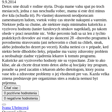
9.9.2014
Detox sme drzali v rodine styria. Dvaja mame vahu spat po troch
mesiacoch, jedna z nas neschudla vobec, mama si este drzi minus
dve kila (schudla tri). Po vlastnej skusenosti neodporucam
zamestnanym ludom, vsetok volny cas stravite nakupmi a varenim.
Niektore jedla su chutne, ale niektore maju minimalnu kaloricku a
vyzivovu hodnotu (tanier fazulovych strukov napriklad), po takom
obede v praci neurobite nic. Velke percento ludi sa uz len z tychto
praktickych dovodov asi vrati po skonceni 28 –dnoveho programu k
povodnemu stravovaniu (ani nehovorim o chuti na chlieb, steak,
alebo jednoducho dezert po veceri). Kniha neriesi co v pripade, ked
niekto berie dlhodobo lieky, pripadne ma vazny zdravotny problem
a neobsahuje ziadne vyjadrenia lekarov k tomuto programu.
Kaloricke ani vyzivoveho hodnoty nie su vypocitane. Znie to ako
klise, ale ak chcete drzat tento detox alebo aj hocijaky iny program,
poradte sa pred zacatim s lekarom alebo dietologom, ktory pozna
vase telo a zdravotne problemy o jej vhodnosti pre vas. Kazda velka
zmena predstavuje pre organizmus stres a reakcia nemusi byt
prijemna.
Čítať viac
0 pozitívne hodnotenia
0 negatívne hodnotenia
Ivana Uhrincová