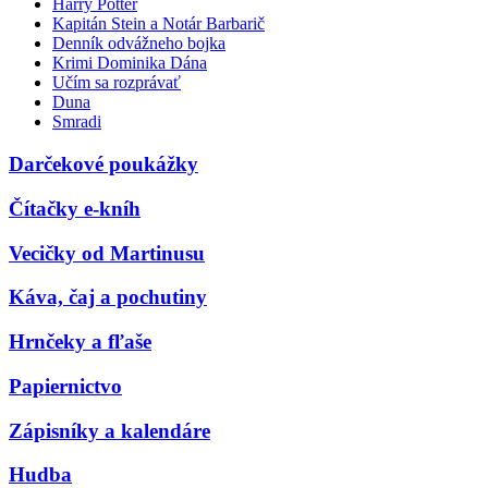
Harry Potter
Kapitán Stein a Notár Barbarič
Denník odvážneho bojka
Krimi Dominika Dána
Učím sa rozprávať
Duna
Smradi
Darčekové poukážky
Čítačky e-kníh
Vecičky od Martinusu
Káva, čaj a pochutiny
Hrnčeky a fľaše
Papiernictvo
Zápisníky a kalendáre
Hudba