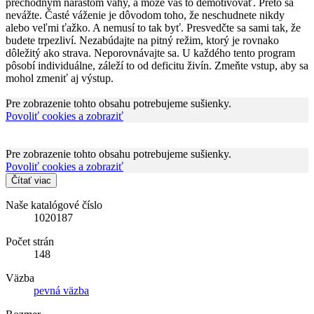
prechodným nárastom váhy, a môže vás to demotivovať. Preto sa
nevážte. Časté váženie je dôvodom toho, že neschudnete nikdy
alebo veľmi ťažko. A nemusí to tak byť. Presvedčte sa sami tak, že
budete trpezliví. Nezabúdajte na pitný režim, ktorý je rovnako
dôležitý ako strava. Neporovnávajte sa. U každého tento program
pôsobí individuálne, záleží to od deficitu živín. Zmeňte vstup, aby sa
mohol zmeniť aj výstup.
Pre zobrazenie tohto obsahu potrebujeme sušienky.
Povoliť cookies a zobraziť
Pre zobrazenie tohto obsahu potrebujeme sušienky.
Povoliť cookies a zobraziť
Čítať viac
Naše katalógové číslo
1020187
Počet strán
148
Väzba
pevná väzba