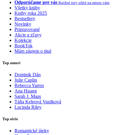
Odporúčame pre vás
Knižné tipy ušité na mieru vám
Všetky knihy
Knihy roka 2025
Bestsellery
Novinky
Pripravované
Akcie a zľavy
Kolekcie
BookTok
Mám záujem o titul
Top autori
Dominik Dán
Julie Caplin
Rebecca Yarros
Ana Huang
Sarah J. Maas
Táňa Keleová Vasilková
Lucinda Riley
Top série
Romantické úteky