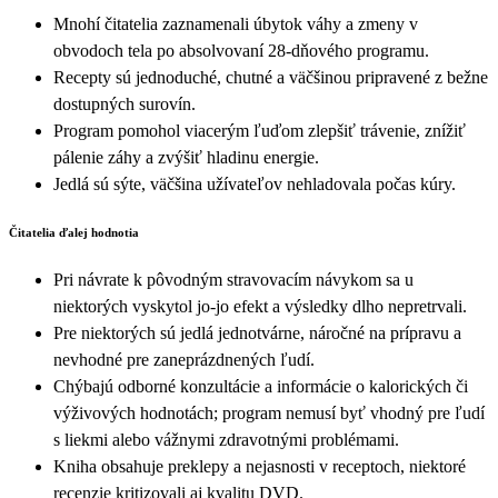
Mnohí čitatelia zaznamenali úbytok váhy a zmeny v
obvodoch tela po absolvovaní 28‑dňového programu.
Recepty sú jednoduché, chutné a väčšinou pripravené z bežne
dostupných surovín.
Program pomohol viacerým ľuďom zlepšiť trávenie, znížiť
pálenie záhy a zvýšiť hladinu energie.
Jedlá sú sýte, väčšina užívateľov nehladovala počas kúry.
Čitatelia ďalej hodnotia
Pri návrate k pôvodným stravovacím návykom sa u
niektorých vyskytol jo‑jo efekt a výsledky dlho nepretrvali.
Pre niektorých sú jedlá jednotvárne, náročné na prípravu a
nevhodné pre zaneprázdnených ľudí.
Chýbajú odborné konzultácie a informácie o kalorických či
výživových hodnotách; program nemusí byť vhodný pre ľudí
s liekmi alebo vážnymi zdravotnými problémami.
Kniha obsahuje preklepy a nejasnosti v receptoch, niektoré
recenzie kritizovali aj kvalitu DVD.