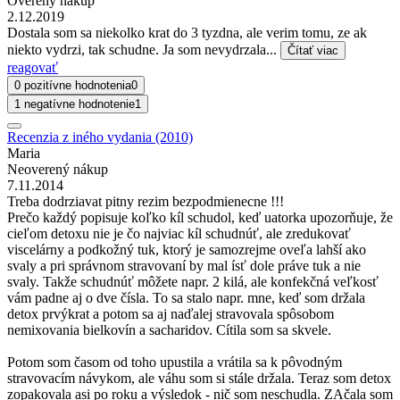
Overený nákup
2.12.2019
Dostala som sa niekolko krat do 3 tyzdna, ale verim tomu, ze ak
niekto vydrzi, tak schudne. Ja som nevydrzala...
Čítať viac
reagovať
0 pozitívne hodnotenia
0
1 negatívne hodnotenie
1
Recenzia z iného vydania (2010)
Maria
Neoverený nákup
7.11.2014
Treba dodrziavat pitny rezim bezpodmienecne !!!
Prečo každý popisuje koľko kíl schudol, keď uatorka upozorňuje, že
cieľom detoxu nie je čo najviac kíl schudnúť, ale zredukovať
viscelárny a podkožný tuk, ktorý je samozrejme oveľa lahší ako
svaly a pri správnom stravovaní by mal ísť dole práve tuk a nie
svaly. Takže schudnúť môžete napr. 2 kilá, ale konfekčná veľkosť
vám padne aj o dve čísla. To sa stalo napr. mne, keď som držala
detox prvýkrat a potom sa aj naďalej stravovala spôsobom
nemixovania bielkovín a sacharidov. Cítila som sa skvele.
Potom som časom od toho upustila a vrátila sa k pôvodným
stravovacím návykom, ale váhu som si stále držala. Teraz som detox
zopakovala asi po roku a výsledok - nič som neschudla. ZAčala som