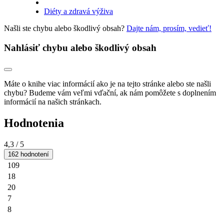
Diéty a zdravá výživa
Našli ste chybu alebo škodlivý obsah?
Dajte nám, prosím, vedieť!
Nahlásiť chybu alebo škodlivý obsah
Máte o knihe viac informácií ako je na tejto stránke alebo ste našli
chybu? Budeme vám veľmi vďační, ak nám pomôžete s doplnením
informácií na našich stránkach.
Hodnotenia
4,3
/ 5
162 hodnotení
109
18
20
7
8