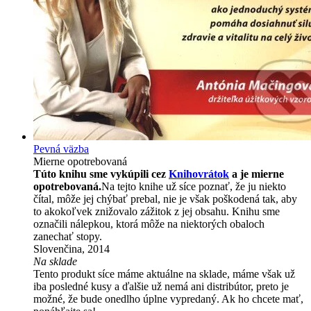
Pevná väzba
Mierne opotrebovaná
Túto knihu sme vykúpili cez
Knihovrátok
a je mierne
opotrebovaná.
Na tejto knihe už síce poznať, že ju niekto
čítal, môže jej chýbať prebal, nie je však poškodená tak, aby
to akokoľvek znižovalo zážitok z jej obsahu. Knihu sme
označili nálepkou, ktorá môže na niektorých obaloch
zanechať stopy.
Slovenčina, 2014
Na sklade
Tento produkt síce máme aktuálne na sklade, máme však už
iba posledné kusy a ďalšie už nemá ani distribútor, preto je
možné, že bude onedlho úplne vypredaný. Ak ho chcete mať,