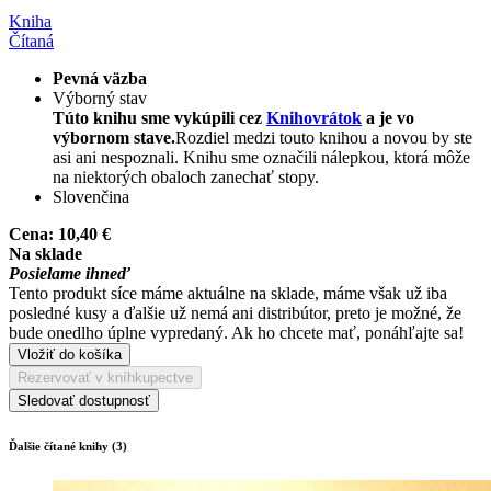
Kniha
Čítaná
Pevná väzba
Výborný stav
Túto knihu sme vykúpili cez
Knihovrátok
a je vo
výbornom stave.
Rozdiel medzi touto knihou a novou by ste
asi ani nespoznali. Knihu sme označili nálepkou, ktorá môže
na niektorých obaloch zanechať stopy.
Slovenčina
Cena:
10,40 €
Na sklade
Posielame ihneď
Tento produkt síce máme aktuálne na sklade, máme však už iba
posledné kusy a ďalšie už nemá ani distribútor, preto je možné, že
bude onedlho úplne vypredaný. Ak ho chcete mať, ponáhľajte sa!
Vložiť do košíka
Rezervovať v kníhkupectve
Sledovať dostupnosť
Ďalšie čítané knihy (3)