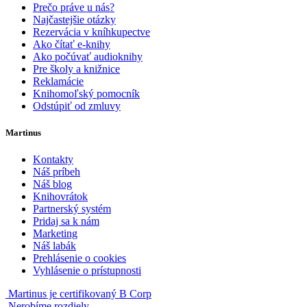
Prečo práve u nás?
Najčastejšie otázky
Rezervácia v kníhkupectve
Ako čítať e-knihy
Ako počúvať audioknihy
Pre školy a knižnice
Reklamácie
Knihomoľský pomocník
Odstúpiť od zmluvy
Martinus
Kontakty
Náš príbeh
Náš blog
Knihovrátok
Partnerský systém
Pridaj sa k nám
Marketing
Náš labák
Prehlásenie o cookies
Vyhlásenie o prístupnosti
Martinus je certifikovaný B Corp
Nerobíme rozdiely