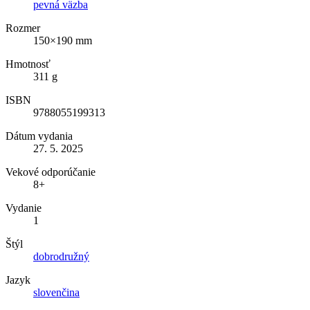
pevná väzba
Rozmer
150×190 mm
Hmotnosť
311 g
ISBN
9788055199313
Dátum vydania
27. 5. 2025
Vekové odporúčanie
8+
Vydanie
1
Štýl
dobrodružný
Jazyk
slovenčina