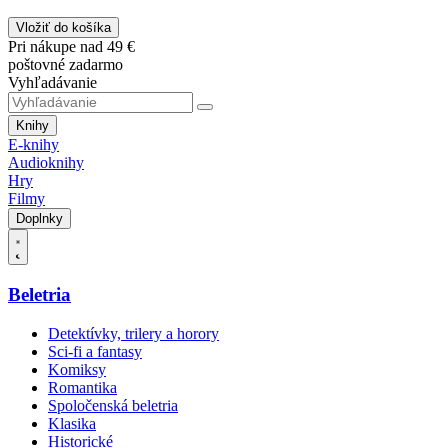
Vložiť do košíka
Pri nákupe nad 49 €
poštovné zadarmo
Vyhľadávanie
Knihy
E-knihy
Audioknihy
Hry
Filmy
Doplnky
Beletria
Detektívky, trilery a horory
Sci-fi a fantasy
Komiksy
Romantika
Spoločenská beletria
Klasika
Historické