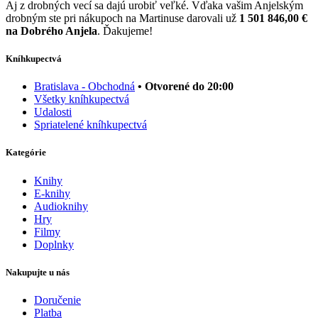
Aj z drobných vecí sa dajú urobiť veľké. Vďaka vašim Anjelským
drobným ste pri nákupoch na Martinuse darovali už
1 501 846,00 €
na Dobrého Anjela
. Ďakujeme!
Kníhkupectvá
Bratislava - Obchodná
• Otvorené do 20:00
Všetky kníhkupectvá
Udalosti
Spriatelené kníhkupectvá
Kategórie
Knihy
E-knihy
Audioknihy
Hry
Filmy
Doplnky
Nakupujte u nás
Doručenie
Platba