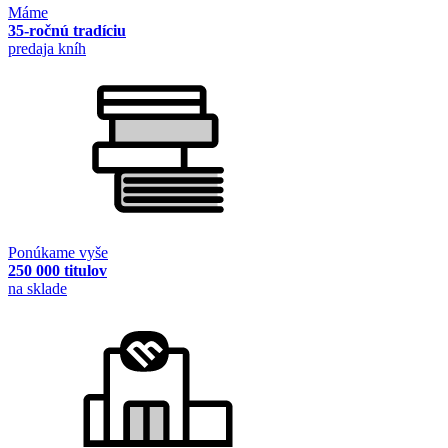
Máme
35-ročnú tradíciu
predaja kníh
Ponúkame vyše
250 000 titulov
na sklade