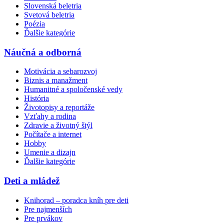
Slovenská beletria
Svetová beletria
Poézia
Ďalšie kategórie
Náučná a odborná
Motivácia a sebarozvoj
Biznis a manažment
Humanitné a spoločenské vedy
História
Životopisy a reportáže
Vzťahy a rodina
Zdravie a životný štýl
Počítače a internet
Hobby
Umenie a dizajn
Ďalšie kategórie
Deti a mládež
Knihorad – poradca kníh pre deti
Pre najmenších
Pre prvákov