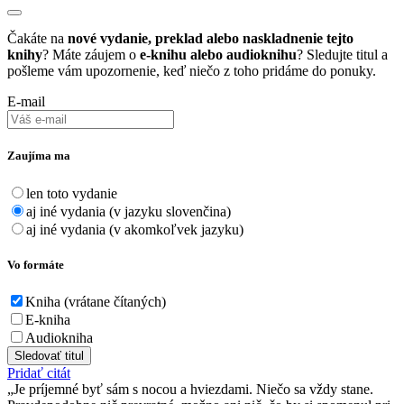
Čakáte na
nové vydanie, preklad alebo naskladnenie tejto
knihy
? Máte záujem o
e-knihu alebo audioknihu
? Sledujte titul a
pošleme vám upozornenie, keď niečo z toho pridáme do ponuky.
E-mail
Zaujíma ma
len toto vydanie
aj iné vydania (v jazyku slovenčina)
aj iné vydania (v akomkoľvek jazyku)
Vo formáte
Kniha (vrátane čítaných)
E-kniha
Audiokniha
Sledovať titul
Pridať citát
Je príjemné byť sám s nocou a hviezdami. Niečo sa vždy stane.