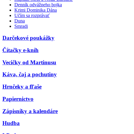
Denník odvážneho bojka
Krimi Dominika Dána
Učím sa rozprávať
Duna
Smradi
Darčekové poukážky
Čítačky e-kníh
Vecičky od Martinusu
Káva, čaj a pochutiny
Hrnčeky a fľaše
Papiernictvo
Zápisníky a kalendáre
Hudba