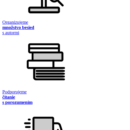
Organizujeme
množstvo besied
s autormi
Podporujeme
čítanie
s porozumením