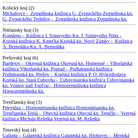
Košický kraj (2)
Michalovce -
Zemplínska knižnica G. Zvonického
Zemplínska kn.
G. Zvonického
Trebišov -
Zemplínska knižnica
Zemplínska kn.
Nitriansky kraj (3)
Komárno -
Knižnica J. Szinnyeiho
Kn. J. Szinnyeiho
Nitra -
Krajská knižnica K. Kmeťka
Krajská kn.
Nové Zámky -
Knižnica
A. Bernoláka
Kn. A. Bernoláka
Prešovský kraj (6)
Bardejov -
Okresná knižnica
Okresná kn.
Humenné -
Vihorlatská
knižnica
Vihorlatská kn.
Poprad -
Podtatranská knižnica
Podtatranská kn.
Prešov -
Krajská knižnica P. O. Hviezdoslava
Krajská kn.
Stará Ľubovňa -
Ľubovnianska knižnica
Ľubovnianska
kn.
Vranov nad Topľou -
Hornozemplínska knižnica
Hornozemplínska kn.
Trenčiansky kraj (3)
Prievidza -
Hornonitrianska knižnica
Hornonitrianska kn.
Trenčianska Teplá -
Obecná knižnica
Obecná kn.
Trenčín -
Verejná
knižnica Michala Rešetku
Verejná kn. M. Rešetku
Trnavský kraj (4)
Galanta -
Galantská knižnica
Galantská kn.
Hlohovec -
Mestská