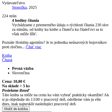
Vydavateľstvo
Stonožka
, 2025
224 strán
4 hodiny čítania
Vychádzame z priemerného údaju o rýchlosti čítania 230 slov
za minútu, od knihy ku knihe a čitateľa ku čitateľovi sa to
však môže líšiť.
Poznáte Holubiu agentúru? Je to jednotka neúnavných bojovníkov
proti zločinu...
Čítať viac
Kniha
Čítaná
Pevná väzba
Slovenčina
Cena:
10,80 €
Na sklade > 5 ks
Posielame ihneď
Táto kniha sa môže na cestu ku vám vybrať prakticky okamžite! Ak
si ju objednáte do 13:00 v pracovný deň, odošleme vám ju ešte
dnes, inak najneskôr nasledujúci pracovný deň.
Vložiť do košíka