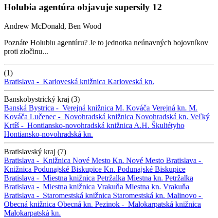
Holubia agentúra objavuje supersily 12
Andrew McDonald, Ben Wood
Poznáte Holubiu agentúru? Je to jednotka neúnavných bojovníkov
proti zločinu...
(1)
Bratislava -
Karloveská knižnica
Karloveská kn.
Banskobystrický kraj (3)
Banská Bystrica -
Verejná knižnica M. Kováča
Verejná kn. M.
Kováča
Lučenec -
Novohradská knižnica
Novohradská kn.
Veľký
Krtíš -
Hontiansko-novohradská knižnica A.H. Škultétyho
Hontiansko-novohradská kn.
Bratislavský kraj (7)
Bratislava -
Knižnica Nové Mesto
Kn. Nové Mesto
Bratislava -
Knižnica Podunajské Biskupice
Kn. Podunajské Biskupice
Bratislava -
Miestna knižnica Petržalka
Miestna kn. Petržalka
Bratislava -
Miestna knižnica Vrakuňa
Miestna kn. Vrakuňa
Bratislava -
Staromestská knižnica
Staromestská kn.
Malinovo -
Obecná knižnica
Obecná kn.
Pezinok -
Malokarpatská knižnica
Malokarpatská kn.