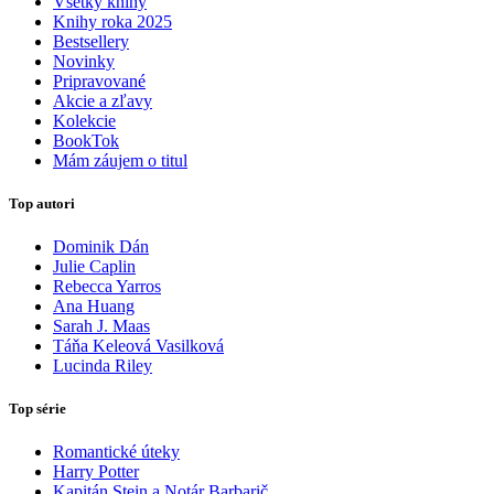
Všetky knihy
Knihy roka 2025
Bestsellery
Novinky
Pripravované
Akcie a zľavy
Kolekcie
BookTok
Mám záujem o titul
Top autori
Dominik Dán
Julie Caplin
Rebecca Yarros
Ana Huang
Sarah J. Maas
Táňa Keleová Vasilková
Lucinda Riley
Top série
Romantické úteky
Harry Potter
Kapitán Stein a Notár Barbarič