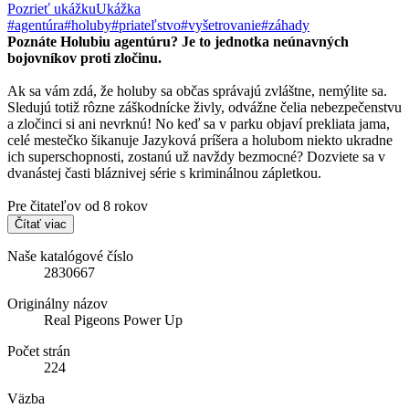
Pozrieť ukážku
Ukážka
#agentúra
#holuby
#priateľstvo
#vyšetrovanie
#záhady
Poznáte Holubiu agentúru? Je to jednotka neúnavných
bojovníkov proti zločinu.
Ak sa vám zdá, že holuby sa občas správajú zvláštne, nemýlite sa.
Sledujú totiž rôzne záškodnícke živly, odvážne čelia nebezpečenstvu
a zločinci si ani nevrknú! No keď sa v parku objaví prekliata jama,
celé mestečko šikanuje Jazyková príšera a holubom niekto ukradne
ich superschopnosti, zostanú už navždy bezmocné? Dozviete sa v
dvanástej časti bláznivej série s kriminálnou zápletkou.
Pre čitateľov od 8 rokov
Čítať viac
Naše katalógové číslo
2830667
Originálny názov
Real Pigeons Power Up
Počet strán
224
Väzba