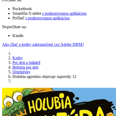
Pocketbook
Smartfón či tablet
s podporovanou aplikáciou
Počítač
s podporovanou aplikáciou
Neprečítate na:
Kindle
Ako čítať e-knihy zabezpečené cez Adobe DRM?
Knihy
Pre deti a mládež
Beletria pre deti
Detektívky
Holubia agentúra objavuje supersily 12