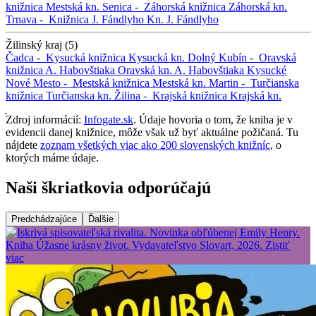
knižnica
Mestská kn.
Senica -
Záhorská knižnica
Záhorská kn.
Trnava -
Knižnica J. Fándlyho
Kn. J. Fándlyho
Žilinský kraj (5)
Čadca -
Kysucká knižnica
Kysucká kn.
Dolný Kubín -
Oravská
knižnica A. Habovštiaka
Oravská kn. A. Habovštiaka
Kysucké
Nové Mesto -
Mestská knižnica
Mestská kn.
Martin -
Turčianska
knižnica
Turčianska kn.
Žilina -
Krajská knižnica
Krajská kn.
Zdroj informácií:
Infogate.sk
. Údaje hovoria o tom, že kniha je v
evidencii danej knižnice, môže však už byť aktuálne požičaná. Tu
nájdete
zoznam všetkých viac ako 200 slovenských knižníc
, o
ktorých máme údaje.
Naši škriatkovia odporúčajú
Predchádzajúce
Ďalšie