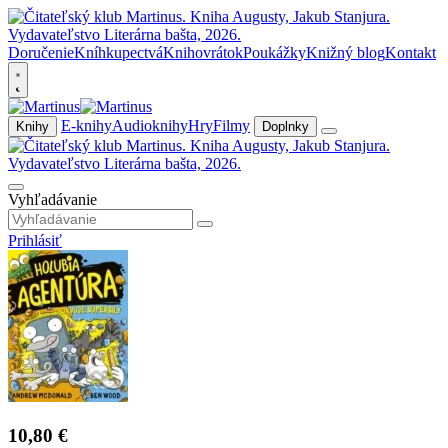
Doručenie
Kníhkupectvá
Knihovrátok
Poukážky
Knižný blog
Kontakt
E-knihy
Audioknihy
Hry
Filmy
Knihy
Doplnky
Vyhľadávanie
Prihlásiť
10,80 €