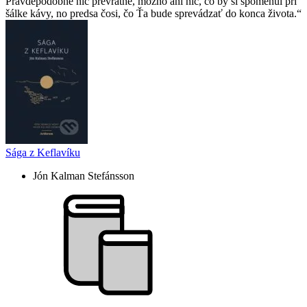
Pravdepodobne nič prevratné, možno ani nič, čo by si spomenul pri
šálke kávy, no predsa čosi, čo Ťa bude sprevádzať do konca života.
Sága z Keflavíku
Jón Kalman Stefánsson