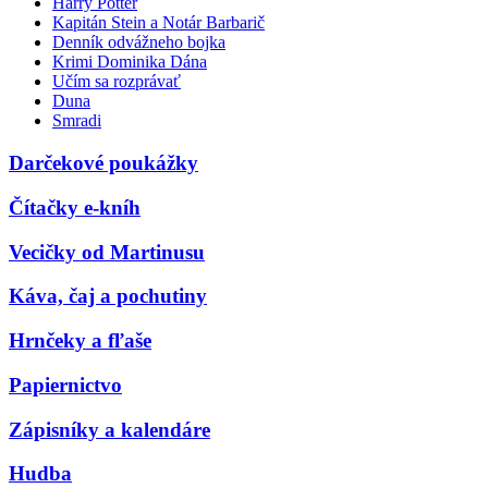
Harry Potter
Kapitán Stein a Notár Barbarič
Denník odvážneho bojka
Krimi Dominika Dána
Učím sa rozprávať
Duna
Smradi
Darčekové poukážky
Čítačky e-kníh
Vecičky od Martinusu
Káva, čaj a pochutiny
Hrnčeky a fľaše
Papiernictvo
Zápisníky a kalendáre
Hudba