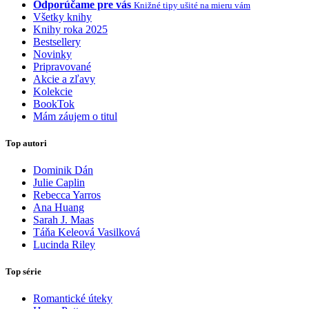
Odporúčame pre vás
Knižné tipy ušité na mieru vám
Všetky knihy
Knihy roka 2025
Bestsellery
Novinky
Pripravované
Akcie a zľavy
Kolekcie
BookTok
Mám záujem o titul
Top autori
Dominik Dán
Julie Caplin
Rebecca Yarros
Ana Huang
Sarah J. Maas
Táňa Keleová Vasilková
Lucinda Riley
Top série
Romantické úteky