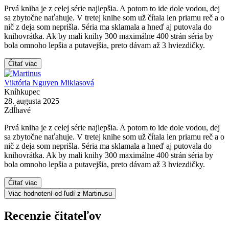
Prvá kniha je z celej série najlepšia. A potom to ide dole vodou, dej
sa zbytočne naťahuje. V tretej knihe som už čítala len priamu reč a o
nič z deja som neprišla. Séria ma sklamala a hneď aj putovala do
knihovrátka. Ak by mali knihy 300 maximálne 400 strán séria by
bola omnoho lepšia a putavejšia, preto dávam až 3 hviezdičky.
Čítať viac
Viktória Nguyen Miklasová
Kníhkupec
28. augusta 2025
Zdĺhavé
Prvá kniha je z celej série najlepšia. A potom to ide dole vodou, dej
sa zbytočne naťahuje. V tretej knihe som už čítala len priamu reč a o
nič z deja som neprišla. Séria ma sklamala a hneď aj putovala do
knihovrátka. Ak by mali knihy 300 maximálne 400 strán séria by
bola omnoho lepšia a putavejšia, preto dávam až 3 hviezdičky.
Čítať viac
Viac hodnotení od ľudí z Martinusu
Recenzie čitateľov