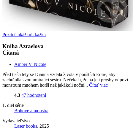
Pozrieť ukážku
Ukážka
Kniha Azraelova
Čítaná
Amber V. Nicole
Před tisíci lety se Dianna vzdala života v pouštích Eorie, aby
zachránila svou umírající sestru. Nečekala, že na její prosby odpoví
monstrum mnohem horší než jakákoli noční...
Čítať viac
4,3
47 hodnotení
1. diel série
Bohové a monstra
Vydavateľstvo
Laser books
, 2025