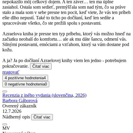
nepokazilo môj celkový dojem. A ten záver… ten ma úplne
zasiahol. Ostala som sedieť, premýšľala som nad tým, čo sa práve
stalo a mala som v sebe presne ten pocit, keď viete, že vás ten príbeh
ešte dlho nepustí. Také to ticho po dočítaní, keď len sedíte a
spracovávate všetko, čo ste prežili spolu s postavami.
Azraelova kniha je presne ten typ príbehu, ktorý vás možno hneď na
začiatku neobalí do komfortu… ale ak mu dáte šancu, odmení vás.
Silnými postavami, emóciami a vzťahom, ktorý sa vám dostane pod
kožu.
A ja? Ja po dočítaní Azraelovej knihy viem len jedno - potrebujem
pokračovanie.
Čítať viac
reagovať
4 pozitívne hodnotenia
4
0 negatívne hodnotenia
0
Recenzia z iného vydania (slovenčina, 2026)
Barbora Gáborová
Overený zákazník
12.7.2026
Nádherný opis
Čítať viac
MV