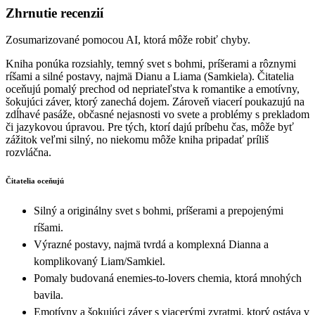
Zhrnutie recenzií
Zosumarizované pomocou AI, ktorá môže robiť chyby.
Kniha ponúka rozsiahly, temný svet s bohmi, príšerami a rôznymi
ríšami a silné postavy, najmä Dianu a Liama (Samkiela). Čitatelia
oceňujú pomalý prechod od nepriateľstva k romantike a emotívny,
šokujúci záver, ktorý zanechá dojem. Zároveň viacerí poukazujú na
zdĺhavé pasáže, občasné nejasnosti vo svete a problémy s prekladom
či jazykovou úpravou. Pre tých, ktorí dajú príbehu čas, môže byť
zážitok veľmi silný, no niekomu môže kniha pripadať príliš
rozvláčna.
Čitatelia oceňujú
Silný a originálny svet s bohmi, príšerami a prepojenými
ríšami.
Výrazné postavy, najmä tvrdá a komplexná Dianna a
komplikovaný Liam/Samkiel.
Pomaly budovaná enemies-to-lovers chemia, ktorá mnohých
bavila.
Emotívny a šokujúci záver s viacerými zvratmi, ktorý ostáva v