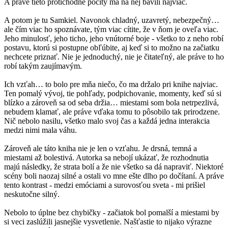
A práve tieto protichodné pocity ma na nej bavili najviac.
A potom je tu Samkiel. Navonok chladný, uzavretý, nebezpečný…
ale čím viac ho spoznávate, tým viac cítite, že v ňom je oveľa viac.
Jeho minulosť, jeho ticho, jeho vnútorné boje - všetko to z neho robí
postavu, ktorú si postupne obľúbite, aj keď si to možno na začiatku
nechcete priznať. Nie je jednoduchý, nie je čitateľný, ale práve to ho
robí takým zaujímavým.
Ich vzťah… to bolo pre mňa niečo, čo ma držalo pri knihe najviac.
Ten pomalý vývoj, tie pohľady, podpichovanie, momenty, keď sú si
blízko a zároveň sa od seba držia… miestami som bola netrpezlivá,
nebudem klamať, ale práve vďaka tomu to pôsobilo tak prirodzene.
Nič nebolo nasilu, všetko malo svoj čas a každá jedna interakcia
medzi nimi mala váhu.
Zároveň ale táto kniha nie je len o vzťahu. Je drsná, temná a
miestami až bolestivá. Autorka sa nebojí ukázať, že rozhodnutia
majú následky, že strata bolí a že nie všetko sa dá napraviť. Niektoré
scény boli naozaj silné a ostali vo mne ešte dlho po dočítaní. A práve
tento kontrast - medzi emóciami a surovosťou sveta - mi prišiel
neskutočne silný.
Nebolo to úplne bez chybičky - začiatok bol pomalší a miestami by
si veci zaslúžili jasnejšie vysvetlenie. Našťastie to nijako výrazne