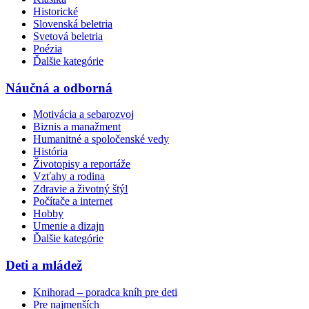
Historické
Slovenská beletria
Svetová beletria
Poézia
Ďalšie kategórie
Náučná a odborná
Motivácia a sebarozvoj
Biznis a manažment
Humanitné a spoločenské vedy
História
Životopisy a reportáže
Vzťahy a rodina
Zdravie a životný štýl
Počítače a internet
Hobby
Umenie a dizajn
Ďalšie kategórie
Deti a mládež
Knihorad – poradca kníh pre deti
Pre najmenších