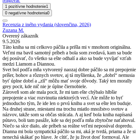
reagovať
1 pozitívne hodnotenie
1
0 negatívne hodnotenia
0
Recenzia z iného vydania (slovenčina, 2026)
Zuzana M.
Overený zákazník
9.5.2026
Táto kniha sa mi celkovo páčila a prišla mi v mnohom originálna.
Veľmi ma bavil samotný príbeh a bola som zvedavá, kam sa bude
dej posúvať, čo všetko sa ešte odhalí a ako sa bude vyvíjať vzťah
medzi Liamom a Diannou.
Svet bol podľa mňa vytvorený naozaj dobre páčilo sa mi prepojenie
príšer, bohov a rôznych svetov, aj tá myšlienka, že „dobrí“ nemusia
byť úplne dobrí a „zlí“ môžu mať svoje dôvody. Taký ten morally
grey pocit, kde nič nie je úplne čiernobiele.
Zároveň som ale mala pocit, že mi tam ešte chýbalo hlbšie
prepojenie a viac rozvinutia niektorých vecí. Ale môže to byť
jednoducho tým, že ide len o prvú knihu a svet sa ešte len buduje.
Na druhej strane, miestami ma trochu miatlo množstvo svetov a
názvov, takže som sa občas strácala. A aj keď bola kniha napísaná
pútavo, boli tam pasáže, kde sa dej podľa mňa zbytočne naťahoval.
Niečo sa síce dialo, ale príbeh sa reálne veľmi neposúval dopredu.
Dianna mi bola sympatická páčilo sa mi, aká je tvrdá, priama a že si
nenechá skákať po hlave. Je cítiť, že ju život dosť formoval. Ale