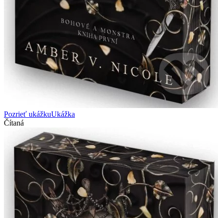
Pozrieť ukážku
Ukážka
Čítaná