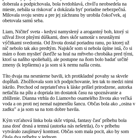
doberala a podpichovala, bola tvrdohlavá, chvíľu neobsedela na
mieste, nebála sa riskovať a dokázala byť poriadne nebezpečná.
Milovala svoju sestru a pre jej záchranu by urobila čokoľvek, aj
obetovala samú seba.
Liam, Ničiteľ sveta - kedysi namyslený a arogantný boh, ktorý si
užíval život plnými dúškami, dnes skôr samotár s neustálymi
výčitkami svedomia. Od života dostal poriadnu ranu, po ktorej už
nič nebolo tak ako predtým. Najskôr som si nebola úplne istá, čo si
mám o ňom myslieť (keďže sa hral na mŕtveho chrobáka pred tými,
ktorí sa naňho spoliehali), ale postupne na ňom bolo badať určité
zmeny (k lepšiemu) a ja som si k nemu našla cestu.
Títo dvaja ma nesmierne bavili, ich protikladné povahy sa skvele
dopĺňali. Zbožňovala som ich podpichovanie, len tak to medzi nimi
iskrilo. Prechod od nepriateľstva k láske prišiel prirodzene, autorka
netlačila na pílu a dopriala im dostatok času na spoznávanie a
zblíženie. Dianna vtrhla do Liamovho osamelého života ako veľká
voda a on proti nej nemal najmenšiu šancu. Občas bola ako ,,osina v
zadku" a ja som sa na tom dobre bavila.
Kým vzťahová linka bola skôr vtipná, fantasy časť príbehu bola
zasa dosť drsná a temná (autorka nás nešetrila), čo v príbehu
vytváralo zaujímavý kontrast. Občas som mala pocit, ako by som
čítala dva príbehy v jednom.