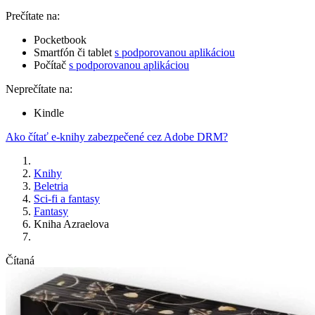
Prečítate na:
Pocketbook
Smartfón či tablet
s podporovanou aplikáciou
Počítač
s podporovanou aplikáciou
Neprečítate na:
Kindle
Ako čítať e-knihy zabezpečené cez Adobe DRM?
Knihy
Beletria
Sci-fi a fantasy
Fantasy
Kniha Azraelova
Čítaná