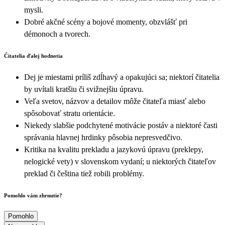
mysli.
Dobré akčné scény a bojové momenty, obzvlášť pri
démonoch a tvorech.
Čitatelia ďalej hodnotia
Dej je miestami príliš zdĺhavý a opakujúci sa; niektorí čitatelia
by uvítali kratšiu či svižnejšiu úpravu.
Veľa svetov, názvov a detailov môže čitateľa miasť alebo
spôsobovať stratu orientácie.
Niekedy slabšie podchytené motivácie postáv a niektoré časti
správania hlavnej hrdinky pôsobia nepresvedčivo.
Kritika na kvalitu prekladu a jazykovú úpravu (preklepy,
nelogické vety) v slovenskom vydaní; u niektorých čitateľov
preklad či čeština tiež robili problémy.
Pomohlo vám zhrnutie?
Pomohlo