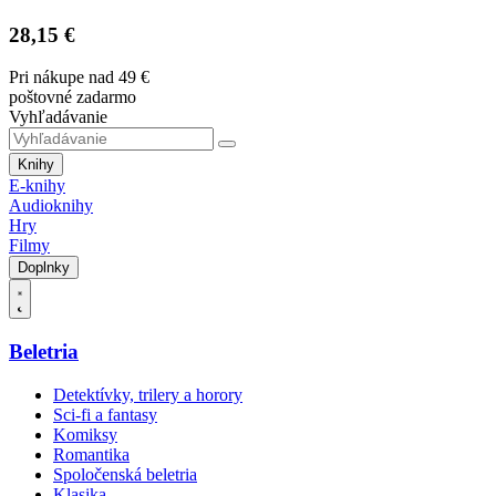
28,15 €
Pri nákupe nad 49 €
poštovné zadarmo
Vyhľadávanie
Knihy
E-knihy
Audioknihy
Hry
Filmy
Doplnky
Beletria
Detektívky, trilery a horory
Sci-fi a fantasy
Komiksy
Romantika
Spoločenská beletria
Klasika