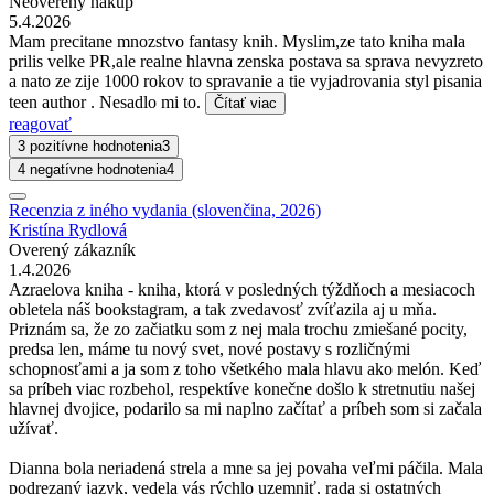
Neoverený nákup
5.4.2026
Mam precitane mnozstvo fantasy knih. Myslim,ze tato kniha mala
prilis velke PR,ale realne hlavna zenska postava sa sprava nevyzreto
a nato ze zije 1000 rokov to spravanie a tie vyjadrovania styl pisania
teen author . Nesadlo mi to.
Čítať viac
reagovať
3 pozitívne hodnotenia
3
4 negatívne hodnotenia
4
Recenzia z iného vydania (slovenčina, 2026)
Kristína Rydlová
Overený zákazník
1.4.2026
Azraelova kniha - kniha, ktorá v posledných týždňoch a mesiacoch
obletela náš bookstagram, a tak zvedavosť zvíťazila aj u mňa.
Priznám sa, že zo začiatku som z nej mala trochu zmiešané pocity,
predsa len, máme tu nový svet, nové postavy s rozličnými
schopnosťami a ja som z toho všetkého mala hlavu ako melón. Keď
sa príbeh viac rozbehol, respektíve konečne došlo k stretnutiu našej
hlavnej dvojice, podarilo sa mi naplno začítať a príbeh som si začala
užívať.
Dianna bola neriadená strela a mne sa jej povaha veľmi páčila. Mala
podrezaný jazyk, vedela vás rýchlo uzemniť, rada si ostatných