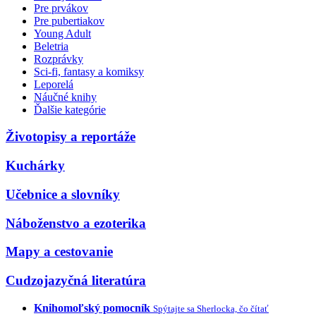
Pre prvákov
Pre pubertiakov
Young Adult
Beletria
Rozprávky
Sci-fi, fantasy a komiksy
Leporelá
Náučné knihy
Ďalšie kategórie
Životopisy a reportáže
Kuchárky
Učebnice a slovníky
Náboženstvo a ezoterika
Mapy a cestovanie
Cudzojazyčná literatúra
Knihomoľský pomocník
Spýtajte sa Sherlocka, čo čítať