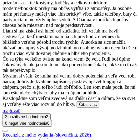
priznám sa… tie kostýmy, lodičky a celkovo niektoré
moderné/booktok prvky ma občas vytŕhali z atmosféry. Ja osobne
mám pri fantasy radšej viac „historický“ vibe, takže telefóny, bary či
party mi tam nie vždy úplne sedeli. A Dianna v lodičkách počas
chaosu bola miestami nad moje predstavivosti.
Liam si ma získal asi hneď od začiatku. Ich vzťah ma bavil
sledovať, aj keď miestami na mňa ich prechod z enemies do
bližšieho vzťahu pôsobil trochu rýchlo. Autorka sa síce snažila
ukázať postupný vývoj medzi nimi, no osobne by som ocenila ešte o
trochu viac vybudovanej chémie a hlbšieho prepojenia.
Čo sa týka veľkého twistu na konci viem, že veľa ľudí bol úplne
šokovaných, ale ja som to nejako podvedome čakala, takže ma to až
tak neprekvapilo.
Myslím si však, že kniha má veľmi dobrý potenciál a veľa vecí robí
naozaj dobre. Je kvalitne napísaná, postavy aj svet fungujú a
chápem, prečo si ju toľko ľudí obľúbilo. Len som mala pocit, že mi
tam ešte niečo chýbalo, aby ma to úplne pohltilo.
Každopádne som veľmi zvedavá na ďalšiu časť a dúfam, že sa svet
aj vzťahy ešte viac rozvinú do hĺbky.
Čítať viac
reagovať
2 pozitívne hodnotenia
2
0 negatívne hodnotenia
0
Recenzia z iného vydania (slovenčina, 2026)