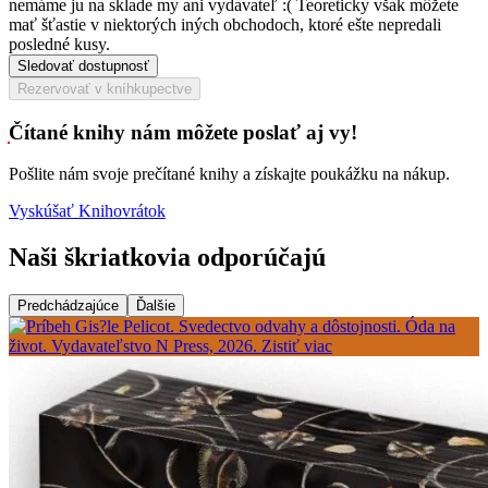
nemáme ju na sklade my ani vydavateľ :( Teoreticky však môžete
mať šťastie v niektorých iných obchodoch, ktoré ešte nepredali
posledné kusy.
Sledovať dostupnosť
Rezervovať v kníhkupectve
Čítané knihy nám môžete poslať aj vy!
Pošlite nám svoje prečítané knihy a získajte poukážku na nákup.
Vyskúšať Knihovrátok
Naši škriatkovia odporúčajú
Predchádzajúce
Ďalšie