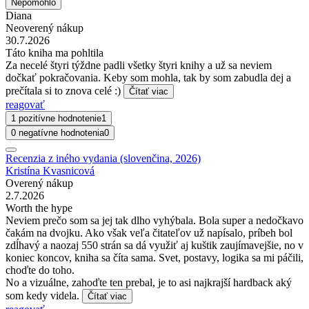
Nepomohlo
Diana
Neoverený nákup
30.7.2026
Táto kniha ma pohltila
Za necelé štyri týždne padli všetky štyri knihy a už sa neviem
dočkať pokračovania. Keby som mohla, tak by som zabudla dej a
prečítala si to znova celé :)
Čítať viac
reagovať
1 pozitívne hodnotenie
1
0 negatívne hodnotenia
0
Recenzia z iného vydania (slovenčina, 2026)
Kristína Kvasnicová
Overený nákup
2.7.2026
Worth the hype
Neviem prečo som sa jej tak dlho vyhýbala. Bola super a nedočkavo
čakám na dvojku. Ako však veľa čitateľov už napísalo, príbeh bol
zdĺhavý a naozaj 550 strán sa dá využiť aj kuštik zaujímavejšie, no v
koniec koncov, kniha sa číta sama. Svet, postavy, logika sa mi páčili,
choďte do toho.
No a vizuálne, zahoďte ten prebal, je to asi najkrajší hardback aký
som kedy videla.
Čítať viac