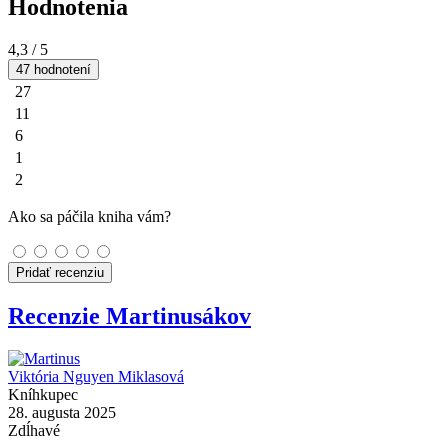
Hodnotenia
4,3
/ 5
47 hodnotení
27
11
6
1
2
Ako sa páčila kniha vám?
Pridať recenziu
Recenzie Martinusákov
Viktória Nguyen Miklasová
Kníhkupec
28. augusta 2025
Zdĺhavé