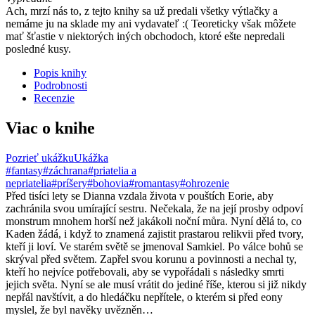
Ach, mrzí nás to, z tejto knihy sa už predali všetky výtlačky a
nemáme ju na sklade my ani vydavateľ :( Teoreticky však môžete
mať šťastie v niektorých iných obchodoch, ktoré ešte nepredali
posledné kusy.
Popis knihy
Podrobnosti
Recenzie
Viac o knihe
Pozrieť ukážku
Ukážka
#fantasy
#záchrana
#priatelia a
nepriatelia
#príšery
#bohovia
#romantasy
#ohrozenie
Před tisíci lety se Dianna vzdala života v pouštích Eorie, aby
zachránila svou umírající sestru. Nečekala, že na její prosby odpoví
monstrum mnohem horší než jakákoli noční můra. Nyní dělá to, co
Kaden žádá, i když to znamená zajistit prastarou relikvii před tvory,
kteří ji loví. Ve starém světě se jmenoval Samkiel. Po válce bohů se
skrýval před světem. Zapřel svou korunu a povinnosti a nechal ty,
kteří ho nejvíce potřebovali, aby se vypořádali s následky smrti
jejich světa. Nyní se ale musí vrátit do jediné říše, kterou si již nikdy
nepřál navštívit, a do hledáčku nepřítele, o kterém si před eony
myslel, že byl navěky uvězněn…