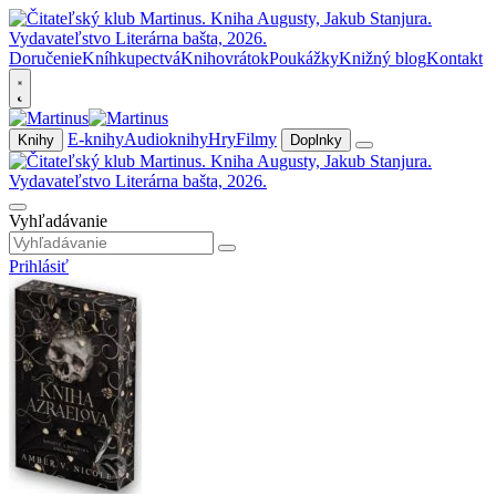
Doručenie
Kníhkupectvá
Knihovrátok
Poukážky
Knižný blog
Kontakt
E-knihy
Audioknihy
Hry
Filmy
Knihy
Doplnky
Vyhľadávanie
Prihlásiť