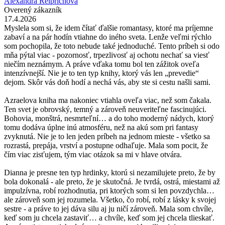
Alexandra Reiprichová
Overený zákazník
17.4.2026
Myslela som si, že idem čítať ďalšie romantasy, ktoré ma príjemne
zabaví a na pár hodín vtiahne do iného sveta. Lenže veľmi rýchlo
som pochopila, že toto nebude také jednoduché. Tento príbeh si odo
mňa pýtal viac - pozornosť, trpezlivosť aj ochotu nechať sa viesť
niečím neznámym. A práve vďaka tomu bol ten zážitok oveľa
intenzívnejší. Nie je to ten typ knihy, ktorý vás len „prevedie“
dejom. Skôr vás doň hodí a nechá vás, aby ste si cestu našli sami.
Azraelova kniha ma nakoniec vtiahla oveľa viac, než som čakala.
Ten svet je obrovský, temný a zároveň neuveriteľne fascinujúci.
Bohovia, monštrá, nesmrteľní… a do toho moderný nádych, ktorý
tomu dodáva úplne inú atmosféru, než na akú som pri fantasy
zvyknutá. Nie je to len jeden príbeh na jednom mieste - všetko sa
rozrastá, prepája, vrství a postupne odhaľuje. Mala som pocit, že
čím viac zisťujem, tým viac otázok sa mi v hlave otvára.
Dianna je presne ten typ hrdinky, ktorú si nezamilujete preto, že by
bola dokonalá - ale preto, že je skutočná. Je tvrdá, ostrá, miestami až
impulzívna, robí rozhodnutia, pri ktorých som si len povzdychla…
ale zároveň som jej rozumela. Všetko, čo robí, robí z lásky k svojej
sestre - a práve to jej dáva silu aj ju ničí zároveň. Mala som chvíle,
keď som ju chcela zastaviť… a chvíle, keď som jej chcela tlieskať.