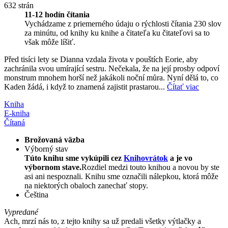
632 strán
11-12 hodín čítania
Vychádzame z priemerného údaju o rýchlosti čítania 230 slov
za minútu, od knihy ku knihe a čitateľa ku čitateľovi sa to
však môže líšiť.
Před tisíci lety se Dianna vzdala života v pouštích Eorie, aby
zachránila svou umírající sestru. Nečekala, že na její prosby odpoví
monstrum mnohem horší než jakákoli noční můra. Nyní dělá to, co
Kaden žádá, i když to znamená zajistit prastarou...
Čítať viac
Kniha
E-kniha
Čítaná
Brožovaná väzba
Výborný stav
Túto knihu sme vykúpili cez
Knihovrátok
a je vo
výbornom stave.
Rozdiel medzi touto knihou a novou by ste
asi ani nespoznali. Knihu sme označili nálepkou, ktorá môže
na niektorých obaloch zanechať stopy.
Čeština
Vypredané
Ach, mrzí nás to, z tejto knihy sa už predali všetky výtlačky a