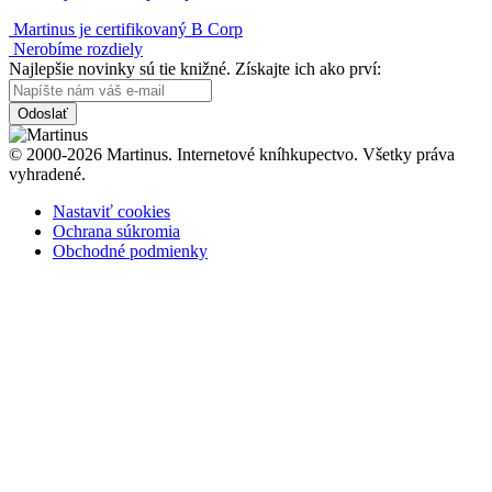
Martinus je certifikovaný B Corp
Nerobíme rozdiely
Najlepšie novinky sú tie knižné. Získajte ich ako prví:
Odoslať
© 2000-2026 Martinus. Internetové kníhkupectvo. Všetky práva
vyhradené.
Nastaviť cookies
Ochrana súkromia
Obchodné podmienky