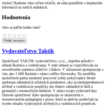
chybu? Budeme vám veľmi vďační, ak nám pomôžete s doplnením
informácií na našich stránkach.
Hodnotenia
Ako sa páčila kniha vám?
Pridať recenziu
Vydavateľstvo Taktik
Spoločnosť TAKTIK vydavateľstvo, s.r.o.., úspešne pôsobí v
oblasti školstva a vzdelávania. V tejto oblasti sa vyprofilovala na
osvedčeného partnera učiteľov i žiakov. V súčasnosti spolupracuje s
viac ako 1 600 školami v rámci celého Slovenska. Do portfólia
spoločnosti patria moderné pracovné zošity pokrývajúce široké
spektrum základných učebných predmetov, ako aj medzipredmetové
učebné a vzdelávacie pomôcky pre žiakov základných škôl a
gymnázií s osemročným štúdiom. V rámci svojej vydavateľskej
činnosti spoločnosť úzko spolupracuje so skúsenými a
renomovanými pedagógmi z praxe, ktorí sa aktívne podieľajú na
tvorbe obsahu vydávaných učebných a vzdelávacích pomôcok.