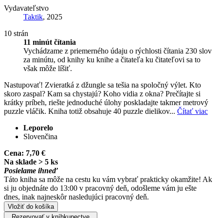
Vydavateľstvo
Taktik
, 2025
10 strán
11 minút čítania
Vychádzame z priemerného údaju o rýchlosti čítania 230 slov
za minútu, od knihy ku knihe a čitateľa ku čitateľovi sa to
však môže líšiť.
Nastupovať! Zvieratká z džungle sa tešia na spoločný výlet. Kto
skoro zaspal? Kam sa chystajú? Koho vidia z okna? Prečítajte si
krátky príbeh, riešte jednoduché úlohy poskladajte takmer metrový
puzzle vláčik. Kniha totiž obsahuje 40 puzzle dielikov...
Čítať viac
Leporelo
Slovenčina
Cena:
7,70 €
Na sklade > 5 ks
Posielame ihneď
Táto kniha sa môže na cestu ku vám vybrať prakticky okamžite! Ak
si ju objednáte do 13:00 v pracovný deň, odošleme vám ju ešte
dnes, inak najneskôr nasledujúci pracovný deň.
Vložiť do košíka
Rezervovať v kníhkupectve