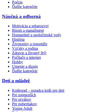
Poézia
Ďalšie kategórie
Náučná a odborná
Motivácia a sebarozvoj
Biznis a manažment
Humanitné a spoločenské vedy
História
Životopisy a reportáže
Vzťahy a rodina
Zdravie a životný štýl
Počítače a internet
Hobby
Umenie a dizajn
Ďalšie kategórie
Deti a mládež
Knihorad – poradca kníh pre deti
Pre najmenších
Pre prvákov
Pre pubertiakov
Young Adult