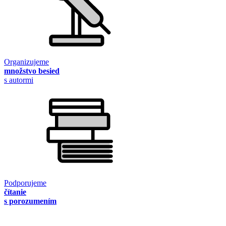
Organizujeme
množstvo besied
s autormi
Podporujeme
čítanie
s porozumením