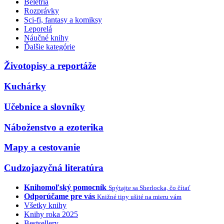
Beletria
Rozprávky
Sci-fi, fantasy a komiksy
Leporelá
Náučné knihy
Ďalšie kategórie
Životopisy a reportáže
Kuchárky
Učebnice a slovníky
Náboženstvo a ezoterika
Mapy a cestovanie
Cudzojazyčná literatúra
Knihomoľský pomocník
Spýtajte sa Sherlocka, čo čítať
Odporúčame pre vás
Knižné tipy ušité na mieru vám
Všetky knihy
Knihy roka 2025
Bestsellery