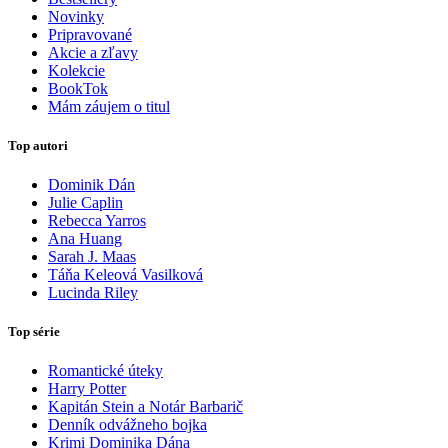
Novinky
Pripravované
Akcie a zľavy
Kolekcie
BookTok
Mám záujem o titul
Top autori
Dominik Dán
Julie Caplin
Rebecca Yarros
Ana Huang
Sarah J. Maas
Táňa Keleová Vasilková
Lucinda Riley
Top série
Romantické úteky
Harry Potter
Kapitán Stein a Notár Barbarič
Denník odvážneho bojka
Krimi Dominika Dána