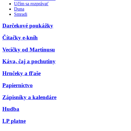
Učím sa rozprávať
Duna
Smradi
Darčekové poukážky
Čítačky e-kníh
Vecičky od Martinusu
Káva, čaj a pochutiny
Hrnčeky a fľaše
Papiernictvo
Zápisníky a kalendáre
Hudba
LP platne