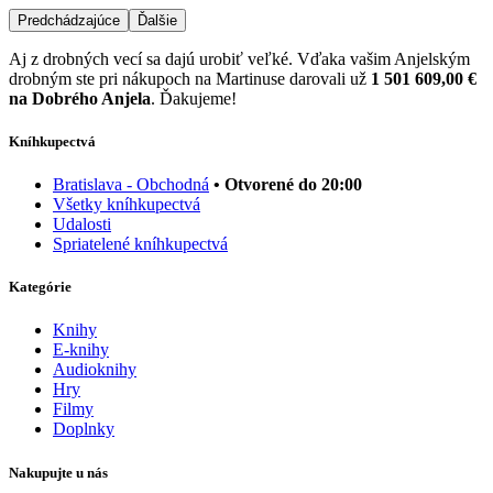
Predchádzajúce
Ďalšie
Aj z drobných vecí sa dajú urobiť veľké. Vďaka vašim Anjelským
drobným ste pri nákupoch na Martinuse darovali už
1 501 609,00 €
na Dobrého Anjela
. Ďakujeme!
Kníhkupectvá
Bratislava - Obchodná
• Otvorené do 20:00
Všetky kníhkupectvá
Udalosti
Spriatelené kníhkupectvá
Kategórie
Knihy
E-knihy
Audioknihy
Hry
Filmy
Doplnky
Nakupujte u nás