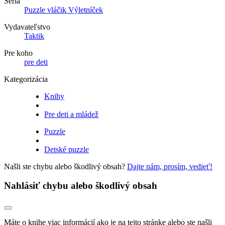
Séria
Puzzle vláčik Výletníček
Vydavateľstvo
Taktik
Pre koho
pre deti
Kategorizácia
Knihy
Pre deti a mládež
Puzzle
Detské puzzle
Našli ste chybu alebo škodlivý obsah?
Dajte nám, prosím, vedieť!
Nahlásiť chybu alebo škodlivý obsah
Máte o knihe viac informácií ako je na tejto stránke alebo ste našli