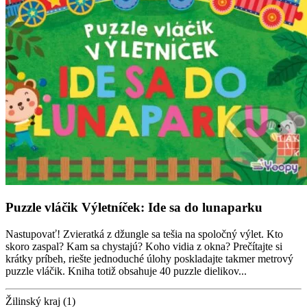
Puzzle vláčik Výletníček: Ide sa do lunaparku
Nastupovať! Zvieratká z džungle sa tešia na spoločný výlet. Kto
skoro zaspal? Kam sa chystajú? Koho vidia z okna? Prečítajte si
krátky príbeh, riešte jednoduché úlohy poskladajte takmer metrový
puzzle vláčik. Kniha totiž obsahuje 40 puzzle dielikov...
Žilinský kraj (1)