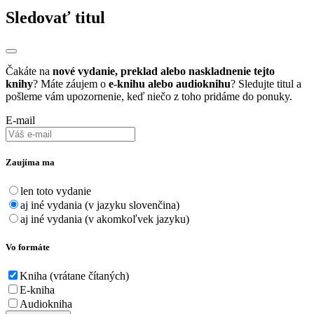
Sledovať titul
Čakáte na
nové vydanie, preklad alebo naskladnenie tejto
knihy
? Máte záujem o
e-knihu alebo audioknihu
? Sledujte titul a
pošleme vám upozornenie, keď niečo z toho pridáme do ponuky.
E-mail
Zaujíma ma
len toto vydanie
aj iné vydania (v jazyku slovenčina)
aj iné vydania (v akomkoľvek jazyku)
Vo formáte
Kniha (vrátane čítaných)
E-kniha
Audiokniha