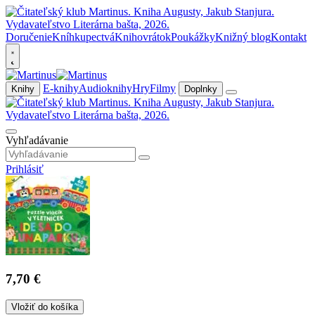
Doručenie
Kníhkupectvá
Knihovrátok
Poukážky
Knižný blog
Kontakt
E-knihy
Audioknihy
Hry
Filmy
Knihy
Doplnky
Vyhľadávanie
Prihlásiť
7,70 €
Vložiť do košíka