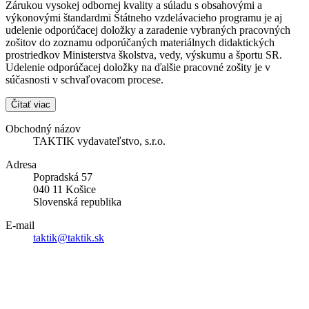
Zárukou vysokej odbornej kvality a súladu s obsahovými a
výkonovými štandardmi Štátneho vzdelávacieho programu je aj
udelenie odporúčacej doložky a zaradenie vybraných pracovných
zošitov do zoznamu odporúčaných materiálnych didaktických
prostriedkov Ministerstva školstva, vedy, výskumu a športu SR.
Udelenie odporúčacej doložky na ďalšie pracovné zošity je v
súčasnosti v schvaľovacom procese.
Čítať viac
Obchodný názov
TAKTIK vydavateľstvo, s.r.o.
Adresa
Popradská 57
040 11 Košice
Slovenská republika
E-mail
taktik@taktik.sk