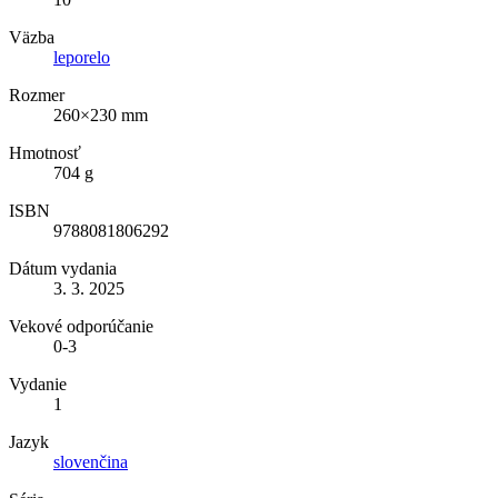
Väzba
leporelo
Rozmer
260×230 mm
Hmotnosť
704 g
ISBN
9788081806292
Dátum vydania
3. 3. 2025
Vekové odporúčanie
0-3
Vydanie
1
Jazyk
slovenčina