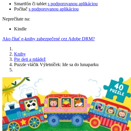
Smartfón či tablet
s podporovanou aplikáciou
Počítač
s podporovanou aplikáciou
Neprečítate na:
Kindle
Ako čítať e-knihy zabezpečené cez Adobe DRM?
Knihy
Pre deti a mládež
Puzzle vláčik Výletníček: Ide sa do lunaparku