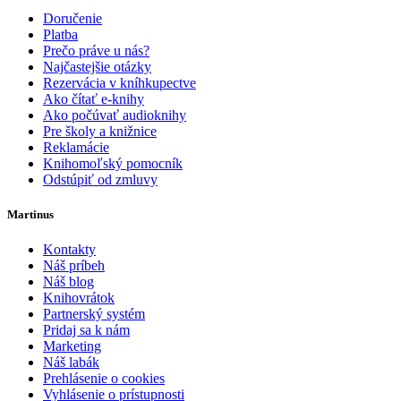
Doručenie
Platba
Prečo práve u nás?
Najčastejšie otázky
Rezervácia v kníhkupectve
Ako čítať e-knihy
Ako počúvať audioknihy
Pre školy a knižnice
Reklamácie
Knihomoľský pomocník
Odstúpiť od zmluvy
Martinus
Kontakty
Náš príbeh
Náš blog
Knihovrátok
Partnerský systém
Pridaj sa k nám
Marketing
Náš labák
Prehlásenie o cookies
Vyhlásenie o prístupnosti