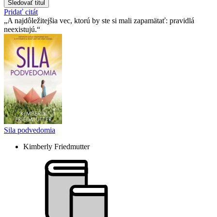
Sledovať titul
Pridať citát
A najdôležitejšia vec, ktorú by ste si mali zapamätať: pravidlá
neexistujú.
Sila podvedomia
Kimberly Friedmutter