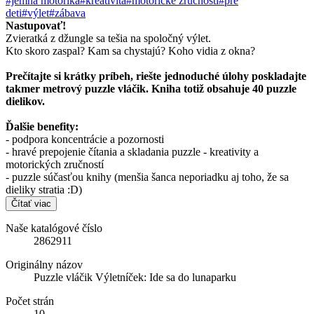
#jemná motorika
#kreativita
#motorické zručnosti
#pre
deti
#výlet
#zábava
Nastupovať!
Zvieratká z džungle sa tešia na spoločný výlet.
Kto skoro zaspal? Kam sa chystajú? Koho vidia z okna?
Prečítajte si krátky príbeh, riešte jednoduché úlohy poskladajte
takmer metrový puzzle vláčik. Kniha totiž obsahuje 40 puzzle
dielikov.
Ďalšie benefity:
- podpora koncentrácie a pozornosti
- hravé prepojenie čítania a skladania puzzle - kreativity a
motorických zručností
- puzzle súčasťou knihy (menšia šanca neporiadku aj toho, že sa
dieliky stratia :D)
Čítať viac
Naše katalógové číslo
2862911
Originálny názov
Puzzle vláčik Výletníček: Ide sa do lunaparku
Počet strán
10