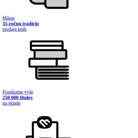
Máme
35-ročnú tradíciu
predaja kníh
Ponúkame vyše
250 000 titulov
na sklade