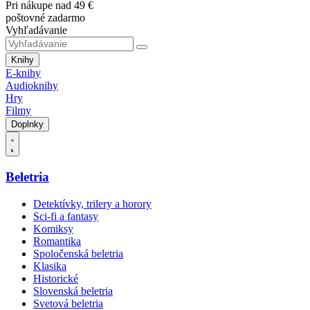
Pri nákupe nad 49 €
poštovné zadarmo
Vyhľadávanie
Knihy
E-knihy
Audioknihy
Hry
Filmy
Doplnky
Beletria
Detektívky, trilery a horory
Sci-fi a fantasy
Komiksy
Romantika
Spoločenská beletria
Klasika
Historické
Slovenská beletria
Svetová beletria