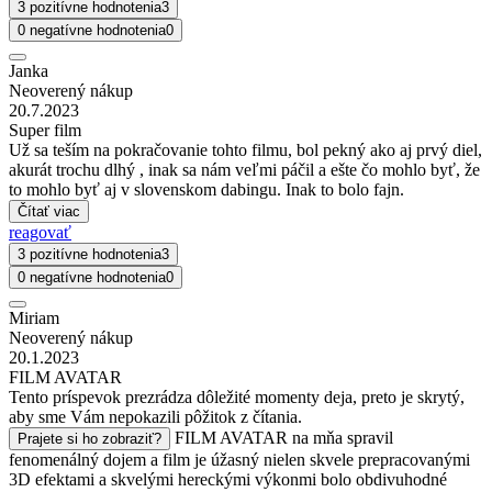
3 pozitívne hodnotenia
3
0 negatívne hodnotenia
0
Janka
Neoverený nákup
20.7.2023
Super film
Už sa teším na pokračovanie tohto filmu, bol pekný ako aj prvý diel,
akurát trochu dlhý , inak sa nám veľmi páčil a ešte čo mohlo byť, že
to mohlo byť aj v slovenskom dabingu. Inak to bolo fajn.
Čítať viac
reagovať
3 pozitívne hodnotenia
3
0 negatívne hodnotenia
0
Miriam
Neoverený nákup
20.1.2023
FILM AVATAR
Tento príspevok prezrádza dôležité momenty deja, preto je skrytý,
aby sme Vám nepokazili pôžitok z čítania.
FILM AVATAR na mňa spravil
Prajete si ho zobraziť?
fenomenálný dojem a film je úžasný nielen skvele prepracovanými
3D efektami a skvelými hereckými výkonmi bolo obdivuhodné