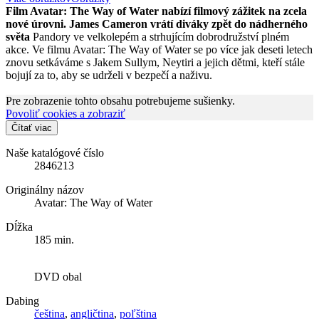
Film Avatar: The Way of Water nabízí filmový zážitek na zcela
nové úrovni. James Cameron vrátí diváky zpět do nádherného
světa
Pandory ve velkolepém a strhujícím dobrodružství plném
akce. Ve filmu Avatar: The Way of Water se po více jak deseti letech
znovu setkáváme s Jakem Sullym, Neytiri a jejich dětmi, kteří stále
bojují za to, aby se udrželi v bezpečí a naživu.
Pre zobrazenie tohto obsahu potrebujeme sušienky.
Povoliť cookies a zobraziť
Čítať viac
Naše katalógové číslo
2846213
Originálny názov
Avatar: The Way of Water
Dĺžka
185 min.
DVD obal
Dabing
čeština
,
angličtina
,
poľština