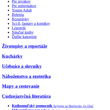
Pre prvákov
Pre pubertiakov
Young Adult
Beletria
Rozprávky
Sci-fi, fantasy a komiksy
Leporelá
Náučné knihy
Ďalšie kategórie
Životopisy a reportáže
Kuchárky
Učebnice a slovníky
Náboženstvo a ezoterika
Mapy a cestovanie
Cudzojazyčná literatúra
Knihomoľský pomocník
Spýtajte sa Sherlocka, čo čítať