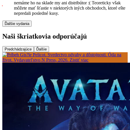
nemáme ho na sklade my ani distribútor :( Teoreticky však
môžete mať šťastie v niektorých iných obchodoch, ktoré ešte
nepredali posledné kusy.
Ďalšie vydania
Naši škriatkovia odporúčajú
Predchádzajúce
Ďalšie