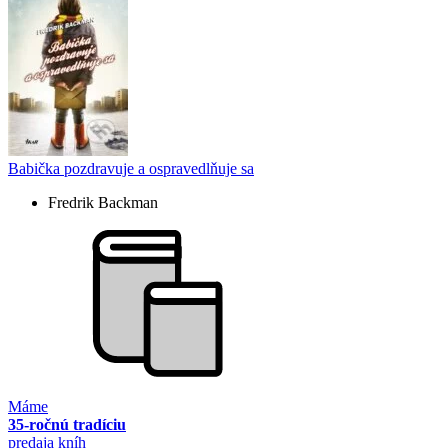
Babička pozdravuje a ospravedlňuje sa
Fredrik Backman
Máme
35-ročnú tradíciu
predaja kníh