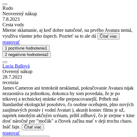
Rudo
Neoverený nákup
7.8.2023
Cesta vody
Mierne sklamanie, aj keď dobre natočené, na prvého Avatara nemá,
využíva vlastne jeho úspech. Pozrieť sa to ale dá
Čítať viac
reagovať
1 pozitívne hodnotenie
1
2 negatívne hodnotenia
2
Lucia Ballová
Overený nákup
28.7.2023
recenzia
James Cameron ani tentokrát nesklamal, pokračovanie Avatara nijak
nezaostáva za jednotkou, dokonca by som povedala, že je po
trikovej a technickej stránke ešte prepracovanejší. Príbeh má
štandardné ekologické posolstvo, čo osobne oceňujem, plno nových
zaujímavých postáv ( vodní Avatari ), akurát koniec filmu je už,
napriek mnohým akčným scénam, príliš zdĺhavý, čo je zrejme v kine
dosť náročné pre "močák" a človek začína mať v deji trochu chaos.
Ináč fajn.
Čítať viac
reagovať