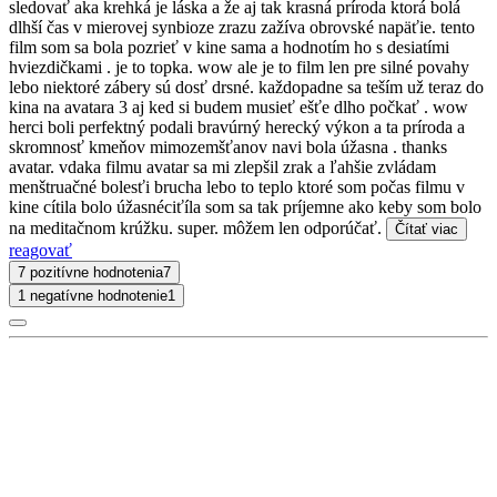
sledovať aka krehká je láska a že aj tak krasná príroda ktorá bolá
dlhší čas v mierovej synbioze zrazu zažíva obrovské napäťie. tento
film som sa bola pozrieť v kine sama a hodnotím ho s desiatími
hviezdičkami . je to topka. wow ale je to film len pre silné povahy
lebo niektoré zábery sú dosť drsné. každopadne sa teším už teraz do
kina na avatara 3 aj ked si budem musieť ešťe dlho počkať . wow
herci boli perfektný podali bravúrný herecký výkon a ta príroda a
skromnosť kmeňov mimozemšťanov navi bola úžasna . thanks
avatar. vdaka filmu avatar sa mi zlepšil zrak a ľahšie zvládam
menštruačné bolesťi brucha lebo to teplo ktoré som počas filmu v
kine cítila bolo úžasnéciťíla som sa tak príjemne ako keby som bolo
na meditačnom krúžku. super. môžem len odporúčať.
Čítať viac
reagovať
7 pozitívne hodnotenia
7
1 negatívne hodnotenie
1