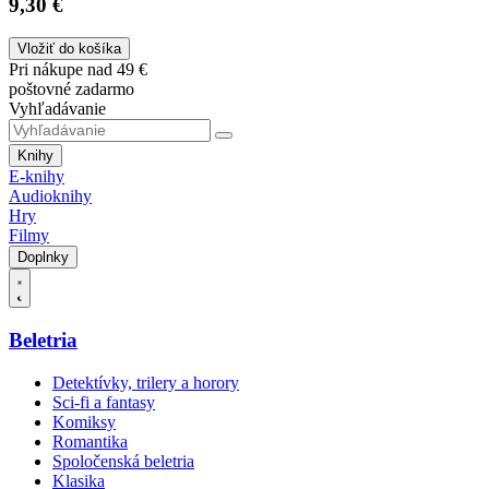
9,30 €
Vložiť do košíka
Pri nákupe nad 49 €
poštovné zadarmo
Vyhľadávanie
Knihy
E-knihy
Audioknihy
Hry
Filmy
Doplnky
Beletria
Detektívky, trilery a horory
Sci-fi a fantasy
Komiksy
Romantika
Spoločenská beletria
Klasika