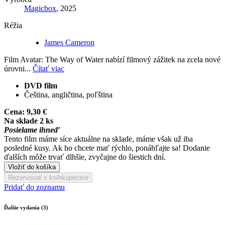
Magicbox
, 2025
Réžia
James Cameron
Film Avatar: The Way of Water nabízí filmový zážitek na zcela nové
úrovni...
Čítať viac
DVD film
Čeština, angličtina, poľština
Cena:
9,30 €
Na sklade 2 ks
Posielame ihneď
Tento film máme síce aktuálne na sklade, máme však už iba
posledné kusy. Ak ho chcete mať rýchlo, ponáhľajte sa! Dodanie
ďalších môže trvať dlhšie, zvyčajne do šiestich dní.
Vložiť do košíka
Rezervovať v kníhkupectve
Pridať do zoznamu
Ďalšie vydania (3)