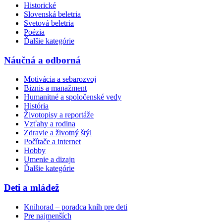
Historické
Slovenská beletria
Svetová beletria
Poézia
Ďalšie kategórie
Náučná a odborná
Motivácia a sebarozvoj
Biznis a manažment
Humanitné a spoločenské vedy
História
Životopisy a reportáže
Vzťahy a rodina
Zdravie a životný štýl
Počítače a internet
Hobby
Umenie a dizajn
Ďalšie kategórie
Deti a mládež
Knihorad – poradca kníh pre deti
Pre najmenších