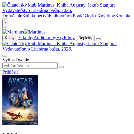
Doručenie
Kníhkupectvá
Knihovrátok
Poukážky
Knižný blog
Kontakt
E-knihy
Audioknihy
Hry
Filmy
Knihy
Doplnky
Vyhľadávanie
Prihlásiť