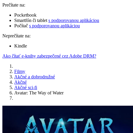
Prečítate na:
Pocketbook
Smartfón či tablet
s podporovanou aplikáciou
Počítač
s podporovanou aplikáciou
Neprečítate na:
Kindle
Ako čítať e-knihy zabezpečené cez Adobe DRM?
Filmy
Akčné a dobrodružné
Akčné
Akčné sci-fi
Avatar: The Way of Water