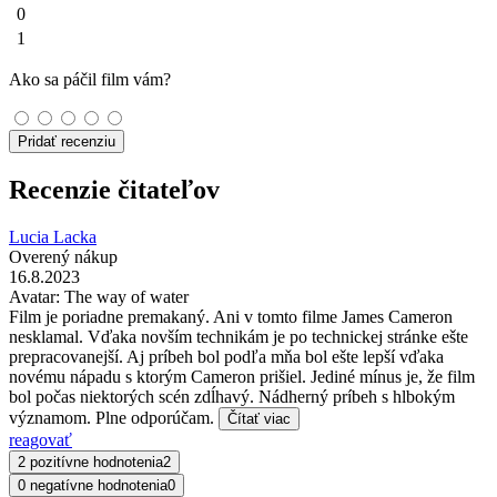
0
1
Ako sa páčil film vám?
Pridať recenziu
Recenzie čitateľov
Lucia Lacka
Overený nákup
16.8.2023
Avatar: The way of water
Film je poriadne premakaný. Ani v tomto filme James Cameron
nesklamal. Vďaka novším technikám je po technickej stránke ešte
prepracovanejší. Aj príbeh bol podľa mňa bol ešte lepší vďaka
novému nápadu s ktorým Cameron prišiel. Jediné mínus je, že film
bol počas niektorých scén zdĺhavý. Nádherný príbeh s hlbokým
významom. Plne odporúčam.
Čítať viac
reagovať
2 pozitívne hodnotenia
2
0 negatívne hodnotenia
0