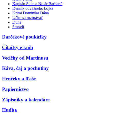
Kapitán Stein a Notár Barbarič
Denník odvážneho bojka
Krimi Dominika Dána
Učím sa rozprávať
Duna
Smradi
Darčekové poukážky
Čítačky e-kníh
Vecičky od Martinusu
Káva, čaj a pochutiny
Hrnčeky a fľaše
Papiernictvo
Zápisníky a kalendáre
Hudba