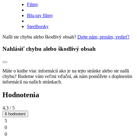
Filmy
Blu-ray filmy
Steelbooky
Našli ste chybu alebo škodlivý obsah?
Dajte nám, prosím, vedieť!
Nahlásiť chybu alebo škodlivý obsah
Máte o knihe viac informácií ako je na tejto stránke alebo ste našli
chybu? Budeme vám veľmi vďační, ak nám pomôžete s doplnením
informácií na našich stránkach.
Hodnotenia
4,3
/ 5
6 hodnotení
5
0
0