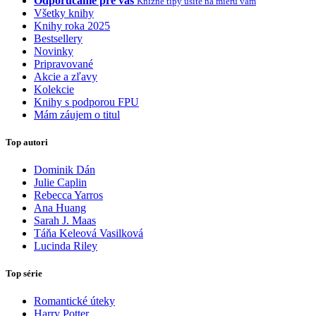
Odporúčame pre vás
Knižné tipy ušité na mieru vám
Všetky knihy
Knihy roka 2025
Bestsellery
Novinky
Pripravované
Akcie a zľavy
Kolekcie
Knihy s podporou FPU
Mám záujem o titul
Top autori
Dominik Dán
Julie Caplin
Rebecca Yarros
Ana Huang
Sarah J. Maas
Táňa Keleová Vasilková
Lucinda Riley
Top série
Romantické úteky
Harry Potter