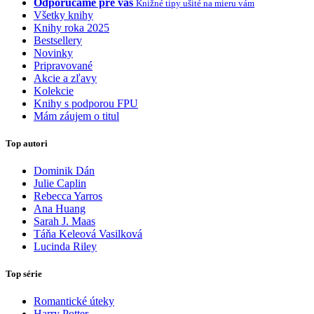
Odporúčame pre vás
Knižné tipy ušité na mieru vám
Všetky knihy
Knihy roka 2025
Bestsellery
Novinky
Pripravované
Akcie a zľavy
Kolekcie
Knihy s podporou FPU
Mám záujem o titul
Top autori
Dominik Dán
Julie Caplin
Rebecca Yarros
Ana Huang
Sarah J. Maas
Táňa Keleová Vasilková
Lucinda Riley
Top série
Romantické úteky
Harry Potter