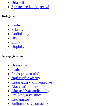
Udalosti
Spriatelené kníhkupectvá
Kategórie
Knihy
E-knihy
Audioknihy
Hry
Filmy
Doplnky
Nakupujte u nás
Doručenie
Platba
Prečo práve u nás?
Najčastejšie otázky
Rezervácia v kníhkupectve
Ako čítať e-knihy
Ako počúvať audioknihy
Pre školy a knižnice
Reklamácie
Knihomoľský pomocník