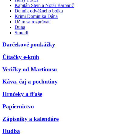
Kapitán Stein a Notár Barbarič
Denník odvážneho bojka
Krimi Dominika Dána
Učím sa rozprávať
Duna
Smradi
Darčekové poukážky
Čítačky e-kníh
Vecičky od Martinusu
Káva, čaj a pochutiny
Hrnčeky a fľaše
Papiernictvo
Zápisníky a kalendáre
Hudba