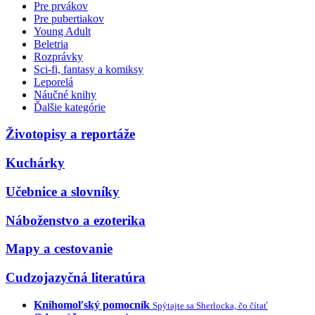
Pre prvákov
Pre pubertiakov
Young Adult
Beletria
Rozprávky
Sci-fi, fantasy a komiksy
Leporelá
Náučné knihy
Ďalšie kategórie
Životopisy a reportáže
Kuchárky
Učebnice a slovníky
Náboženstvo a ezoterika
Mapy a cestovanie
Cudzojazyčná literatúra
Knihomoľský pomocník
Spýtajte sa Sherlocka, čo čítať