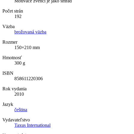
Motivace zvenčí je jako smrad
Počet strán
192
Väzba
brožovaná väzba
Rozmer
150×210 mm
Hmotnosť
300 g
ISBN
858611220306
Rok vydania
2010
Jazyk
čeština
Vydavateľstvo
Taxus International