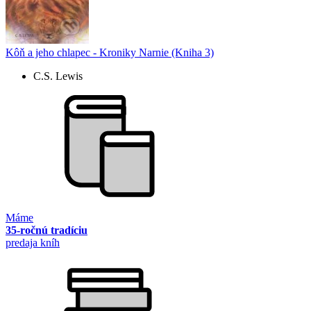
Kôň a jeho chlapec - Kroniky Narnie (Kniha 3)
C.S. Lewis
Máme
35-ročnú tradíciu
predaja kníh