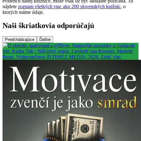
evidencii danej knižnice, môže však už byť aktuálne požičaná. Tu
nájdete
zoznam všetkých viac ako 200 slovenských knižníc
, o
ktorých máme údaje.
Naši škriatkovia odporúčajú
Predchádzajúce
Ďalšie