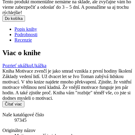
Tento produkt momentálne nemáme na sklade, ale zvyčajne vám ho
vieme zabezpečiť a odoslať do 3 – 5 dní. A posnažíme sa aj trochu
rýchlejšie!
Do košíka
Popis knihy
Podrobnosti
Recenzie
Viac o knihe
Pozrieť ukážku
Ukážka
Kniha Motivace zvenčí je jako smrad vznikla z první hodiny školení
Základy vedení lidí. Už dvacet let se Ivo Toman zabývá lidskou
motivací. V této knize najdete mnoho překvapení. Zjistíte, že vnitřní
motivace většinou není kladná. Že vnější motivace funguje jen pár
hodin. A také zjistíte proč. Kniha vám "rozbije" téměř vše, co jste si
dodnes mysleli o motivaci.
Čítať viac
Naše katalógové číslo
97345
Originálny názov