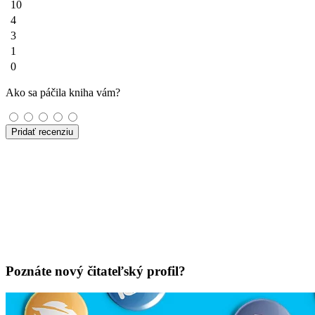
10
4
3
1
0
Ako sa páčila kniha vám?
Pridať recenziu
Poznáte nový čitateľský profil?