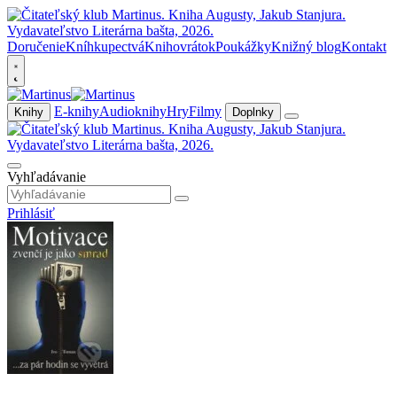
Doručenie
Kníhkupectvá
Knihovrátok
Poukážky
Knižný blog
Kontakt
E-knihy
Audioknihy
Hry
Filmy
Knihy
Doplnky
Vyhľadávanie
Prihlásiť