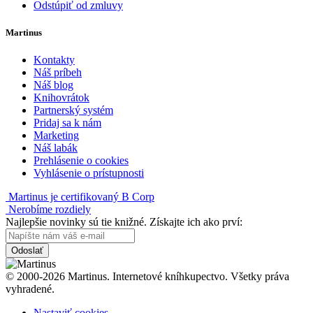
Odstúpiť od zmluvy
Martinus
Kontakty
Náš príbeh
Náš blog
Knihovrátok
Partnerský systém
Pridaj sa k nám
Marketing
Náš labák
Prehlásenie o cookies
Vyhlásenie o prístupnosti
Martinus je certifikovaný B Corp
Nerobíme rozdiely
Najlepšie novinky sú tie knižné. Získajte ich ako prví:
Odoslať
© 2000-2026 Martinus. Internetové kníhkupectvo. Všetky práva
vyhradené.
Nastaviť cookies