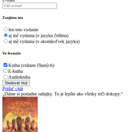
Zaujíma ma
len toto vydanie
aj iné vydania (v jazyku čeština)
aj iné vydania (v akomkoľvek jazyku)
Vo formáte
Kniha (vrátane čítaných)
E-kniha
Audiokniha
Sledovať titul
Pridať citát
Dáme si poriadne raňajky. To je lepšie ako všetky reči dokopy.