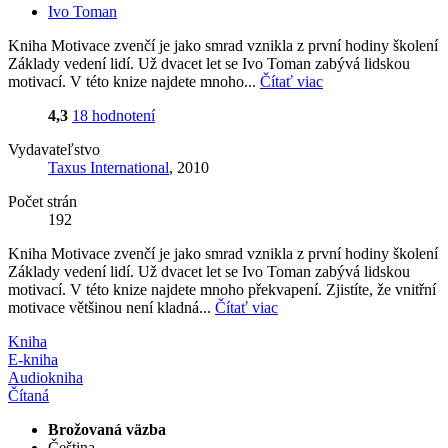
Ivo Toman
Kniha Motivace zvenčí je jako smrad vznikla z první hodiny školení
Základy vedení lidí. Už dvacet let se Ivo Toman zabývá lidskou
motivací. V této knize najdete mnoho...
Čítať viac
4,3
18 hodnotení
Vydavateľstvo
Taxus International
, 2010
Počet strán
192
Kniha Motivace zvenčí je jako smrad vznikla z první hodiny školení
Základy vedení lidí. Už dvacet let se Ivo Toman zabývá lidskou
motivací. V této knize najdete mnoho překvapení. Zjistíte, že vnitřní
motivace většinou není kladná...
Čítať viac
Kniha
E-kniha
Audiokniha
Čítaná
Brožovaná väzba
Čeština