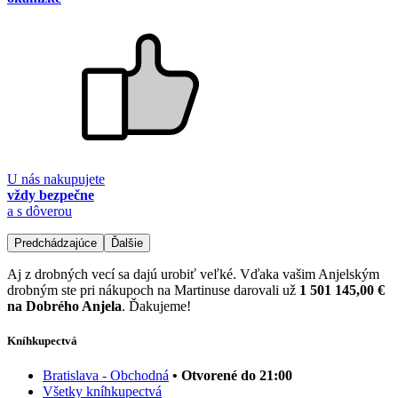
U nás nakupujete
vždy bezpečne
a s dôverou
Predchádzajúce
Ďalšie
Aj z drobných vecí sa dajú urobiť veľké. Vďaka vašim Anjelským
drobným ste pri nákupoch na Martinuse darovali už
1 501 145,00 €
na Dobrého Anjela
. Ďakujeme!
Kníhkupectvá
Bratislava - Obchodná
• Otvorené do 21:00
Všetky kníhkupectvá