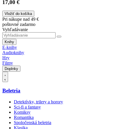
17,00 €
Vložiť do košíka
Pri nákupe nad 49 €
poštovné zadarmo
Vyhľadávanie
Knihy
E-knihy
Audioknihy
Hry
Filmy
Doplnky
Beletria
Detektívky, trilery a horory
Sci-fi a fantasy
Komiksy
Romantika
Spoločenská beletria
Klasika