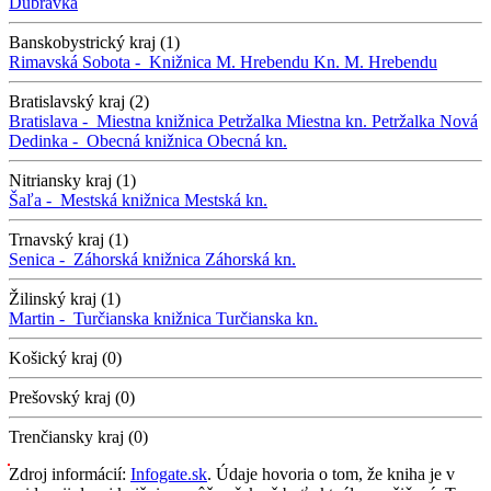
Dúbravka
Banskobystrický kraj (1)
Rimavská Sobota -
Knižnica M. Hrebendu
Kn. M. Hrebendu
Bratislavský kraj (2)
Bratislava -
Miestna knižnica Petržalka
Miestna kn. Petržalka
Nová
Dedinka -
Obecná knižnica
Obecná kn.
Nitriansky kraj (1)
Šaľa -
Mestská knižnica
Mestská kn.
Trnavský kraj (1)
Senica -
Záhorská knižnica
Záhorská kn.
Žilinský kraj (1)
Martin -
Turčianska knižnica
Turčianska kn.
Košický kraj (0)
Prešovský kraj (0)
Trenčiansky kraj (0)
Zdroj informácií:
Infogate.sk
. Údaje hovoria o tom, že kniha je v