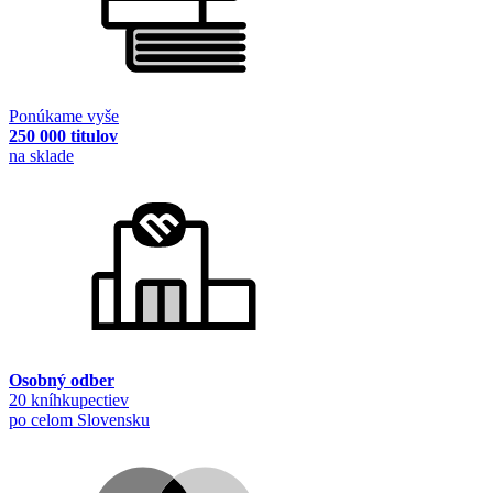
Ponúkame vyše
250 000 titulov
na sklade
Osobný odber
20 kníhkupectiev
po celom Slovensku