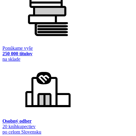
Ponúkame vyše
250 000 titulov
na sklade
Osobný odber
20 kníhkupectiev
po celom Slovensku