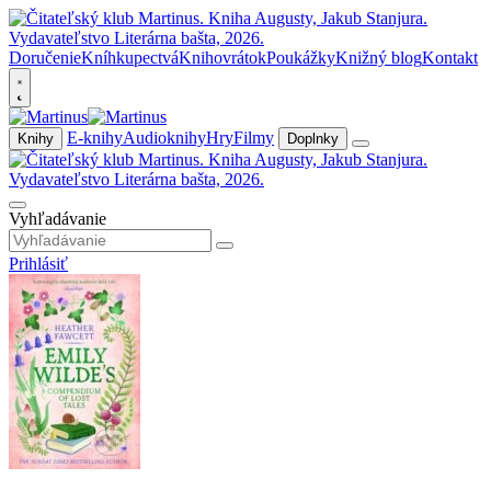
Doručenie
Kníhkupectvá
Knihovrátok
Poukážky
Knižný blog
Kontakt
E-knihy
Audioknihy
Hry
Filmy
Knihy
Doplnky
Vyhľadávanie
Prihlásiť