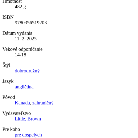
Hmotnosť
482 g
ISBN
9780356519203
Dátum vydania
11. 2. 2025
Vekové odporúčanie
14-18
Štýl
dobrodružný
Jazyk
angličtina
Pôvod
Kanada
,
zahraničný
Vydavateľstvo
Little, Brown
Pre koho
pre dospelých