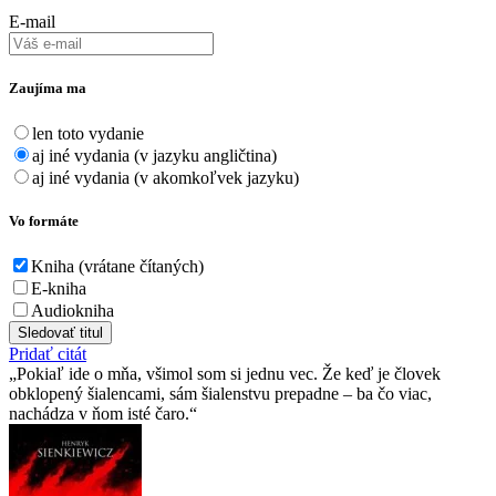
E-mail
Zaujíma ma
len toto vydanie
aj iné vydania (v jazyku angličtina)
aj iné vydania (v akomkoľvek jazyku)
Vo formáte
Kniha (vrátane čítaných)
E-kniha
Audiokniha
Sledovať titul
Pridať citát
Pokiaľ ide o mňa, všimol som si jednu vec. Že keď je človek
obklopený šialencami, sám šialenstvu prepadne – ba čo viac,
nachádza v ňom isté čaro.