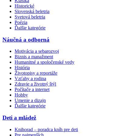
Klasika
Historické
Slovenská beletria
Svetová beletria
Poézia
Ďalšie kategórie
Náučná a odborná
Motivácia a sebarozvoj
Biznis a manažment
Humanitné a spoločenské vedy
História
Životopisy a reportáže
Vzťahy a rodina
Zdravie a životný štýl
Počítače a internet
Hobby
Umenie a dizajn
Ďalšie kategórie
Deti a mládež
Knihorad – poradca kníh pre deti
Pre najmenších