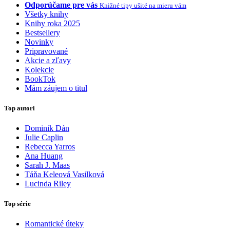
Odporúčame pre vás
Knižné tipy ušité na mieru vám
Všetky knihy
Knihy roka 2025
Bestsellery
Novinky
Pripravované
Akcie a zľavy
Kolekcie
BookTok
Mám záujem o titul
Top autori
Dominik Dán
Julie Caplin
Rebecca Yarros
Ana Huang
Sarah J. Maas
Táňa Keleová Vasilková
Lucinda Riley
Top série
Romantické úteky