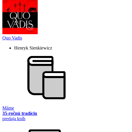
Quo Vadis
Henryk Sienkiewicz
Máme
35-ročnú tradíciu
predaja kníh