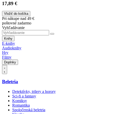
17,89 €
Vložiť do košíka
Pri nákupe nad 49 €
poštovné zadarmo
Vyhľadávanie
Knihy
E-knihy
Audioknihy
Hry
Filmy
Doplnky
Beletria
Detektívky, trilery a horory
Sci-fi a fantasy
Komiksy
Romantika
Spoločenská beletria