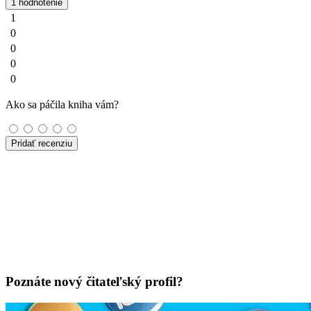
1 hodnotenie
1
0
0
0
0
Ako sa páčila kniha vám?
Pridať recenziu
Poznáte nový čitateľský profil?