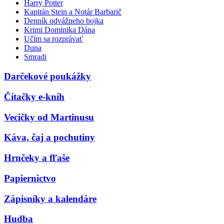
Harry Potter
Kapitán Stein a Notár Barbarič
Denník odvážneho bojka
Krimi Dominika Dána
Učím sa rozprávať
Duna
Smradi
Darčekové poukážky
Čítačky e-kníh
Vecičky od Martinusu
Káva, čaj a pochutiny
Hrnčeky a fľaše
Papiernictvo
Zápisníky a kalendáre
Hudba