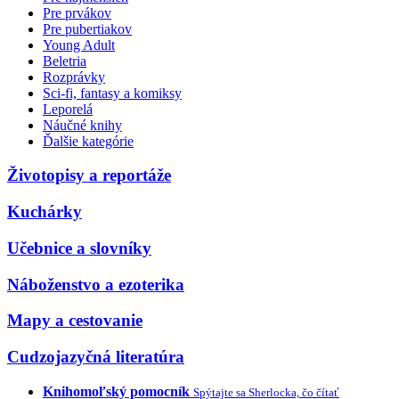
Pre prvákov
Pre pubertiakov
Young Adult
Beletria
Rozprávky
Sci-fi, fantasy a komiksy
Leporelá
Náučné knihy
Ďalšie kategórie
Životopisy a reportáže
Kuchárky
Učebnice a slovníky
Náboženstvo a ezoterika
Mapy a cestovanie
Cudzojazyčná literatúra
Knihomoľský pomocník
Spýtajte sa Sherlocka, čo čítať