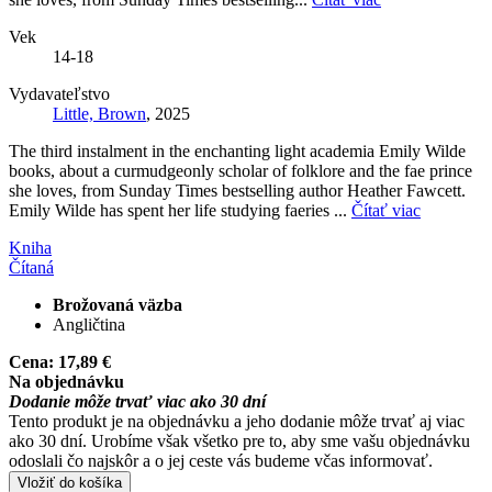
Vek
14-18
Vydavateľstvo
Little, Brown
, 2025
The third instalment in the enchanting light academia Emily Wilde
books, about a curmudgeonly scholar of folklore and the fae prince
she loves, from Sunday Times bestselling author Heather Fawcett.
Emily Wilde has spent her life studying faeries ...
Čítať viac
Kniha
Čítaná
Brožovaná väzba
Angličtina
Cena:
17,89 €
Na objednávku
Dodanie môže trvať viac ako 30 dní
Tento produkt je na objednávku a jeho dodanie môže trvať aj viac
ako 30 dní. Urobíme však všetko pre to, aby sme vašu objednávku
odoslali čo najskôr a o jej ceste vás budeme včas informovať.
Vložiť do košíka