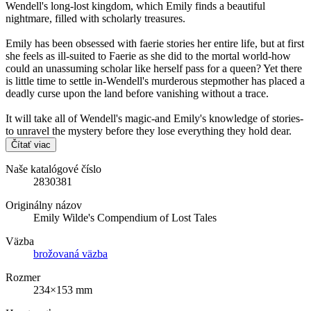
Wendell's long-lost kingdom, which Emily finds a beautiful
nightmare, filled with scholarly treasures.
Emily has been obsessed with faerie stories her entire life, but at first
she feels as ill-suited to Faerie as she did to the mortal world-how
could an unassuming scholar like herself pass for a queen? Yet there
is little time to settle in-Wendell's murderous stepmother has placed a
deadly curse upon the land before vanishing without a trace.
It will take all of Wendell's magic-and Emily's knowledge of stories-
to unravel the mystery before they lose everything they hold dear.
Čítať viac
Naše katalógové číslo
2830381
Originálny názov
Emily Wilde's Compendium of Lost Tales
Väzba
brožovaná väzba
Rozmer
234×153 mm