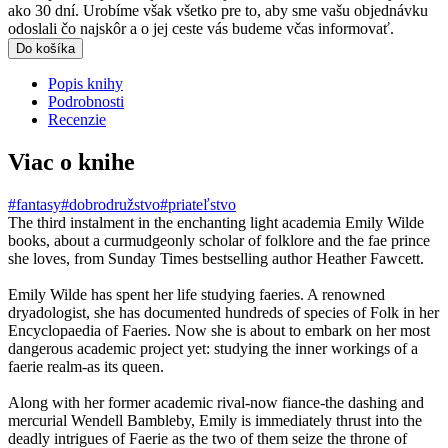
ako 30 dní. Urobíme však všetko pre to, aby sme vašu objednávku
odoslali čo najskôr a o jej ceste vás budeme včas informovať.
Do košíka
Popis knihy
Podrobnosti
Recenzie
Viac o knihe
#fantasy
#dobrodružstvo
#priateľstvo
The third instalment in the enchanting light academia Emily Wilde
books, about a curmudgeonly scholar of folklore and the fae prince
she loves, from Sunday Times bestselling author Heather Fawcett.
Emily Wilde has spent her life studying faeries. A renowned
dryadologist, she has documented hundreds of species of Folk in her
Encyclopaedia of Faeries. Now she is about to embark on her most
dangerous academic project yet: studying the inner workings of a
faerie realm-as its queen.
Along with her former academic rival-now fiance-the dashing and
mercurial Wendell Bambleby, Emily is immediately thrust into the
deadly intrigues of Faerie as the two of them seize the throne of