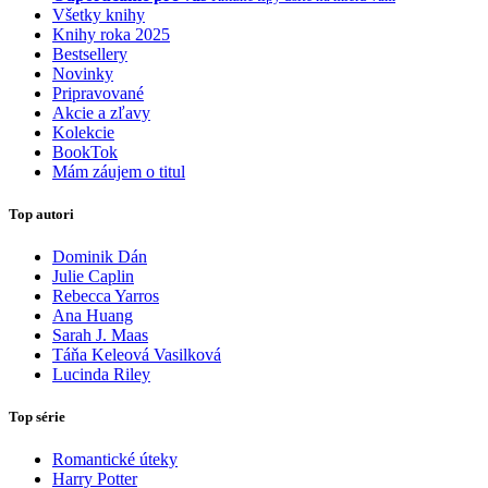
Všetky knihy
Knihy roka 2025
Bestsellery
Novinky
Pripravované
Akcie a zľavy
Kolekcie
BookTok
Mám záujem o titul
Top autori
Dominik Dán
Julie Caplin
Rebecca Yarros
Ana Huang
Sarah J. Maas
Táňa Keleová Vasilková
Lucinda Riley
Top série
Romantické úteky
Harry Potter