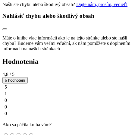
Našli ste chybu alebo škodlivý obsah?
Dajte nám, prosím, vedieť!
Nahlásiť chybu alebo škodlivý obsah
Máte o knihe viac informácií ako je na tejto stránke alebo ste našli
chybu? Budeme vám veľmi vďační, ak nám pomôžete s doplnením
informácií na našich stránkach.
Hodnotenia
4,8
/ 5
6 hodnotení
5
1
0
0
0
Ako sa páčila kniha vám?