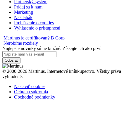
Partnerský systém
Pridaj sa k nám
Marketing
Náš labák
Prehlásenie o cookies
Vyhlásenie o prístupnosti
Martinus je certifikovaný B Corp
Nerobíme rozdiely
Najlepšie novinky sú tie knižné. Získajte ich ako prví:
Odoslať
© 2000-2026 Martinus. Internetové kníhkupectvo. Všetky práva
vyhradené.
Nastaviť cookies
Ochrana súkromia
Obchodné podmienky