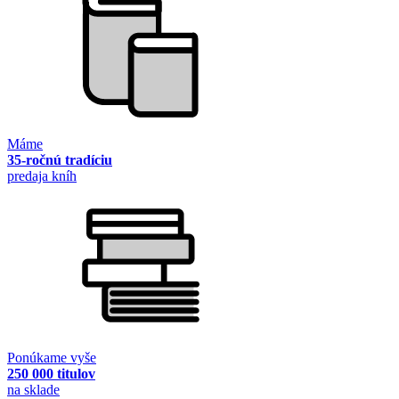
Máme
35-ročnú tradíciu
predaja kníh
Ponúkame vyše
250 000 titulov
na sklade