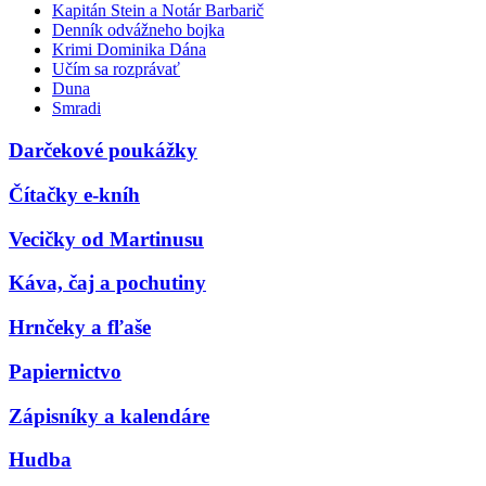
Kapitán Stein a Notár Barbarič
Denník odvážneho bojka
Krimi Dominika Dána
Učím sa rozprávať
Duna
Smradi
Darčekové poukážky
Čítačky e-kníh
Vecičky od Martinusu
Káva, čaj a pochutiny
Hrnčeky a fľaše
Papiernictvo
Zápisníky a kalendáre
Hudba