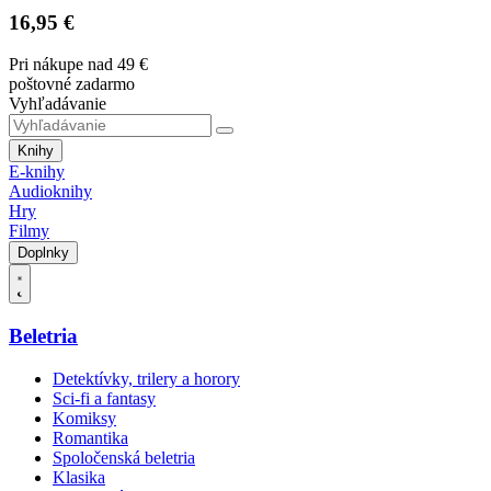
16,95 €
Pri nákupe nad 49 €
poštovné zadarmo
Vyhľadávanie
Knihy
E-knihy
Audioknihy
Hry
Filmy
Doplnky
Beletria
Detektívky, trilery a horory
Sci-fi a fantasy
Komiksy
Romantika
Spoločenská beletria
Klasika