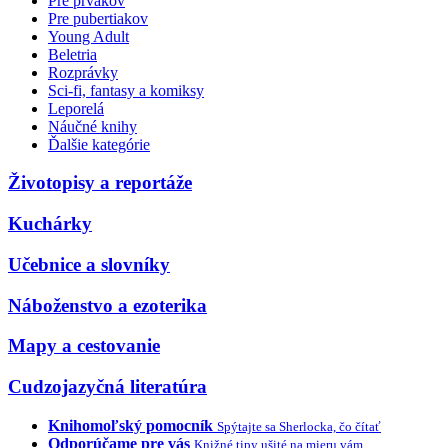
Pre prvákov
Pre pubertiakov
Young Adult
Beletria
Rozprávky
Sci-fi, fantasy a komiksy
Leporelá
Náučné knihy
Ďalšie kategórie
Životopisy a reportáže
Kuchárky
Učebnice a slovníky
Náboženstvo a ezoterika
Mapy a cestovanie
Cudzojazyčná literatúra
Knihomoľský pomocník
Spýtajte sa Sherlocka, čo čítať
Odporúčame pre vás
Knižné tipy ušité na mieru vám