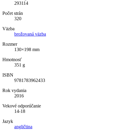
293114
Počet strán
320
Väzba
brožovaná väzba
Rozmer
130×198 mm
Hmotnosť
351 g
ISBN
9781783962433
Rok vydania
2016
Vekové odporúčanie
14-18
Jazyk
angličtina