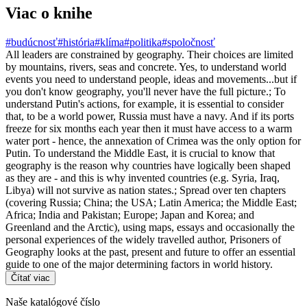
Viac o knihe
#budúcnosť
#história
#klíma
#politika
#spoločnosť
All leaders are constrained by geography. Their choices are limited
by mountains, rivers, seas and concrete. Yes, to understand world
events you need to understand people, ideas and movements...but if
you don't know geography, you'll never have the full picture.; To
understand Putin's actions, for example, it is essential to consider
that, to be a world power, Russia must have a navy. And if its ports
freeze for six months each year then it must have access to a warm
water port - hence, the annexation of Crimea was the only option for
Putin. To understand the Middle East, it is crucial to know that
geography is the reason why countries have logically been shaped
as they are - and this is why invented countries (e.g. Syria, Iraq,
Libya) will not survive as nation states.; Spread over ten chapters
(covering Russia; China; the USA; Latin America; the Middle East;
Africa; India and Pakistan; Europe; Japan and Korea; and
Greenland and the Arctic), using maps, essays and occasionally the
personal experiences of the widely travelled author, Prisoners of
Geography looks at the past, present and future to offer an essential
guide to one of the major determining factors in world history.
Čítať viac
Naše katalógové číslo