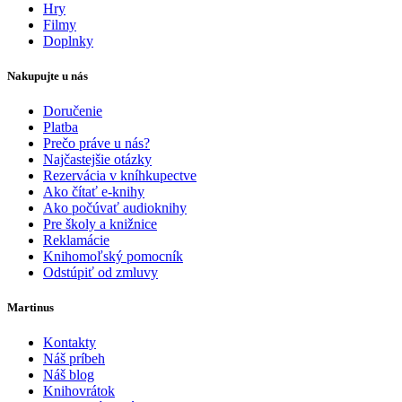
Hry
Filmy
Doplnky
Nakupujte u nás
Doručenie
Platba
Prečo práve u nás?
Najčastejšie otázky
Rezervácia v kníhkupectve
Ako čítať e-knihy
Ako počúvať audioknihy
Pre školy a knižnice
Reklamácie
Knihomoľský pomocník
Odstúpiť od zmluvy
Martinus
Kontakty
Náš príbeh
Náš blog
Knihovrátok