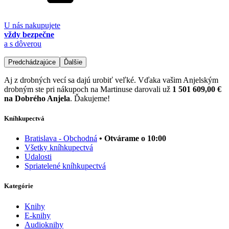
U nás nakupujete
vždy bezpečne
a s dôverou
Predchádzajúce
Ďalšie
Aj z drobných vecí sa dajú urobiť veľké. Vďaka vašim Anjelským
drobným ste pri nákupoch na Martinuse darovali už
1 501 609,00 €
na Dobrého Anjela
. Ďakujeme!
Kníhkupectvá
Bratislava - Obchodná
• Otvárame o 10:00
Všetky kníhkupectvá
Udalosti
Spriatelené kníhkupectvá
Kategórie
Knihy
E-knihy
Audioknihy