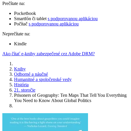
Prečítate na:
Pocketbook
Smartfón či tablet
s podporovanou aplikáciou
Počítač
s podporovanou aplikáciou
Neprečítate na:
Kindle
Ako čítať e-knihy zabezpečené cez Adobe DRM?
Knihy
Odborné a náučné
Humanitné a spoločenské vedy
História
21. storočie
Prisoners of Geography: Ten Maps That Tell You Everything
You Need to Know About Global Politics