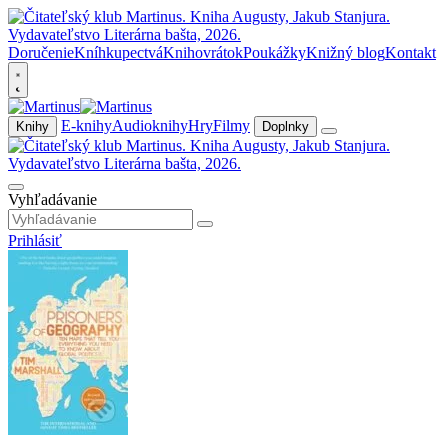
Doručenie
Kníhkupectvá
Knihovrátok
Poukážky
Knižný blog
Kontakt
E-knihy
Audioknihy
Hry
Filmy
Knihy
Doplnky
Vyhľadávanie
Prihlásiť