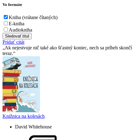
Vo formáte
Kniha (vrátane čítaných)
E-kniha
Audiokniha
Sledovať titul
Pridať citát
Ak nejestvuje nič také ako šťastný koniec, nech sa príbeh skončí
teraz.
Knižnica na kolesách
David Whitehouse