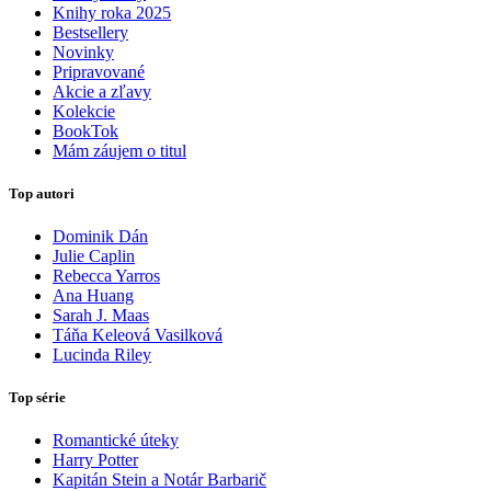
Knihy roka 2025
Bestsellery
Novinky
Pripravované
Akcie a zľavy
Kolekcie
BookTok
Mám záujem o titul
Top autori
Dominik Dán
Julie Caplin
Rebecca Yarros
Ana Huang
Sarah J. Maas
Táňa Keleová Vasilková
Lucinda Riley
Top série
Romantické úteky
Harry Potter
Kapitán Stein a Notár Barbarič