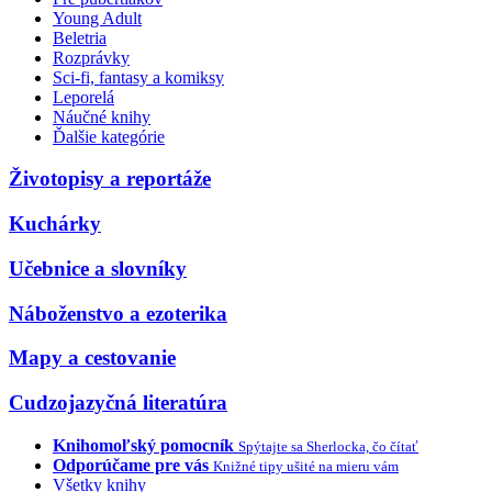
Young Adult
Beletria
Rozprávky
Sci-fi, fantasy a komiksy
Leporelá
Náučné knihy
Ďalšie kategórie
Životopisy a reportáže
Kuchárky
Učebnice a slovníky
Náboženstvo a ezoterika
Mapy a cestovanie
Cudzojazyčná literatúra
Knihomoľský pomocník
Spýtajte sa Sherlocka, čo čítať
Odporúčame pre vás
Knižné tipy ušité na mieru vám
Všetky knihy