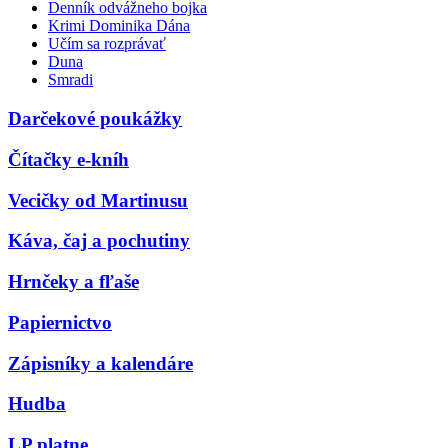
Denník odvážneho bojka
Krimi Dominika Dána
Učím sa rozprávať
Duna
Smradi
Darčekové poukážky
Čítačky e-kníh
Vecičky od Martinusu
Káva, čaj a pochutiny
Hrnčeky a fľaše
Papiernictvo
Zápisníky a kalendáre
Hudba
LP platne