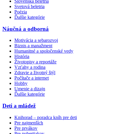
Slovenská beletria
Svetová beletria
Poézia
Ďalšie kategórie
Náučná a odborná
Motivácia a sebarozvoj
Biznis a manažment
Humanitné a spoločenské vedy
História
Životopisy a reportáže
Vzťahy a rodina
Zdravie a životný štýl
Počítače a internet
Hobby
Umenie a dizajn
Ďalšie kategórie
Deti a mládež
Knihorad – poradca kníh pre deti
Pre najmenších
Pre prvákov
Pre pubertiakov