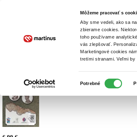
Doručenie
Kníhkupectvá
Knihovrátok
Poukážky
Knižný blog
Kontakt
Môžeme pracovať s cooki
Aby sme vedeli, ako sa na 
zbierame cookies. Niektor
E-knihy
Audioknihy
Hry
Filmy
Knihy
Doplnky
toho používame analytické
vás zlepšovať. Personaliz
Vyhľadávanie
Marketingové cookies nám 
tretími stranami. Veľmi b
Prihlásiť
Výber
Potrebné
P
súhlasu