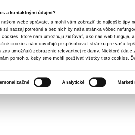
es a kontaktnými údajmi?
našom webe správate, a mohli vám zobraziť tie najlepšie tipy n
é sú naozaj potrebné a bez nich by naša stránka vôbec nefung
 cookies, ktoré nám umožňujú zisťovať, ako náš web funguje, a 
ačné cookies nám dovoľujú prispôsobovať stránku pre vašu lepši
zas umožňujú zobrazenie relevantnej reklamy. Niektoré údaje z
y nám pomohlo, keby sme mohli používať všetky tieto cookies. 
ersonalizačné
Analytické
Marketi