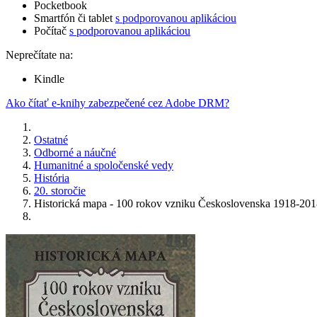
Pocketbook
Smartfón či tablet
s podporovanou aplikáciou
Počítač
s podporovanou aplikáciou
Neprečítate na:
Kindle
Ako čítať e-knihy zabezpečené cez Adobe DRM?
Ostatné
Odborné a náučné
Humanitné a spoločenské vedy
História
20. storočie
Historická mapa - 100 rokov vzniku Československa 1918-20