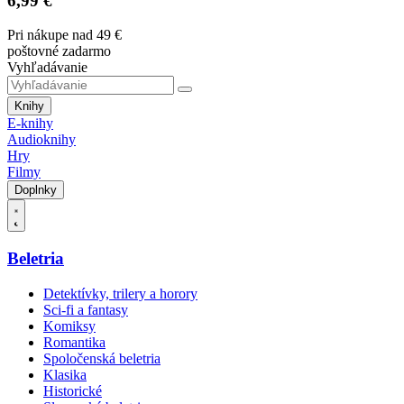
6,99 €
Pri nákupe nad 49 €
poštovné zadarmo
Vyhľadávanie
Knihy
E-knihy
Audioknihy
Hry
Filmy
Doplnky
Beletria
Detektívky, trilery a horory
Sci-fi a fantasy
Komiksy
Romantika
Spoločenská beletria
Klasika
Historické