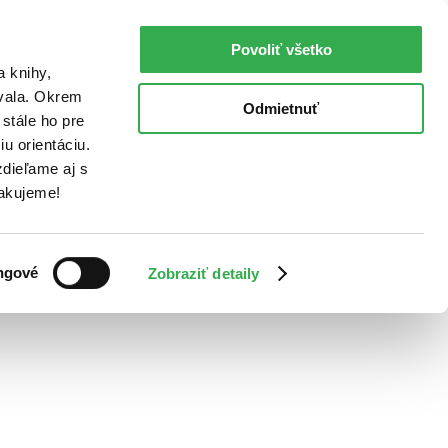
Povoliť všetko
a knihy,
ovala. Okrem
Odmietnuť
stále ho pre
u orientáciu.
dieľame aj s
Ďakujeme!
ngové
Zobraziť detaily