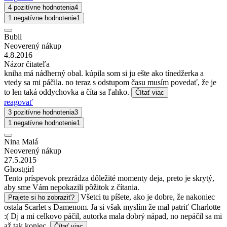
4 pozitívne hodnotenia
4
1 negatívne hodnotenie
1
Bubli
Neoverený nákup
4.8.2016
Názor čitateľa
kniha má nádherný obal. kúpila som si ju ešte ako tínedžerka a
vtedy sa mi páčila. no teraz s odstupom času musím povedať, že je
to len taká oddychovka a číta sa ľahko.
Čítať viac
reagovať
3 pozitívne hodnotenia
3
1 negatívne hodnotenie
1
Nina Malá
Neoverený nákup
27.5.2015
Ghostgirl
Tento príspevok prezrádza dôležité momenty deja, preto je skrytý,
aby sme Vám nepokazili pôžitok z čítania.
Všetci tu píšete, ako je dobre, že nakoniec
Prajete si ho zobraziť?
ostala Scarlet s Damenom. Ja si však myslím že mal patriť Charlotte
:( Dj a mi celkovo páčil, autorka mala dobrý nápad, no nepáčil sa mi
až tak koniec.
Čítať viac