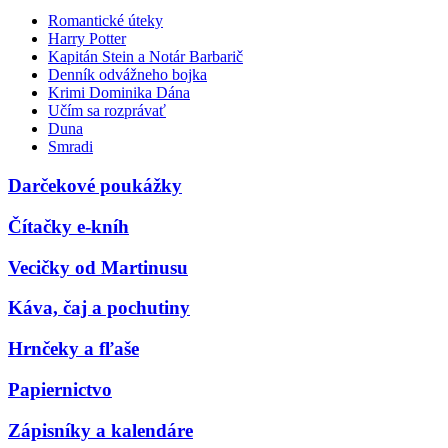
Romantické úteky
Harry Potter
Kapitán Stein a Notár Barbarič
Denník odvážneho bojka
Krimi Dominika Dána
Učím sa rozprávať
Duna
Smradi
Darčekové poukážky
Čítačky e-kníh
Vecičky od Martinusu
Káva, čaj a pochutiny
Hrnčeky a fľaše
Papiernictvo
Zápisníky a kalendáre