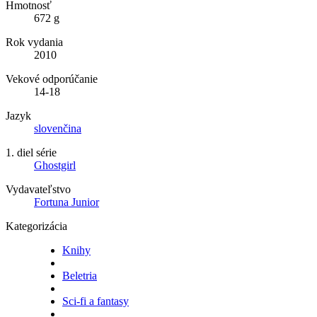
Hmotnosť
672 g
Rok vydania
2010
Vekové odporúčanie
14-18
Jazyk
slovenčina
1. diel série
Ghostgirl
Vydavateľstvo
Fortuna Junior
Kategorizácia
Knihy
Beletria
Sci-fi a fantasy