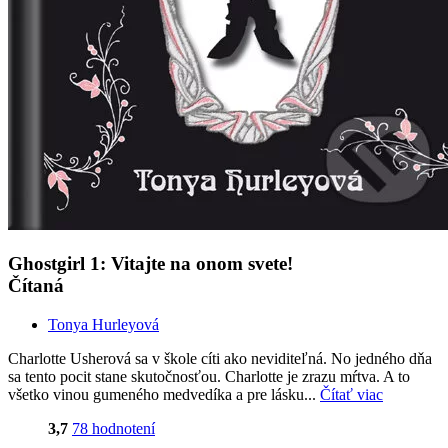
Ghostgirl 1: Vitajte na onom svete!
Čítaná
Tonya Hurleyová
Charlotte Usherová sa v škole cíti ako neviditeľná. No jedného dňa
sa tento pocit stane skutočnosťou. Charlotte je zrazu mŕtva. A to
všetko vinou gumeného medvedíka a pre lásku...
Čítať viac
3,7
78 hodnotení