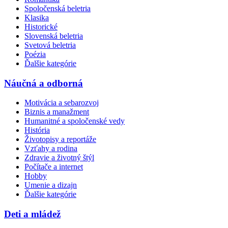
Spoločenská beletria
Klasika
Historické
Slovenská beletria
Svetová beletria
Poézia
Ďalšie kategórie
Náučná a odborná
Motivácia a sebarozvoj
Biznis a manažment
Humanitné a spoločenské vedy
História
Životopisy a reportáže
Vzťahy a rodina
Zdravie a životný štýl
Počítače a internet
Hobby
Umenie a dizajn
Ďalšie kategórie
Deti a mládež