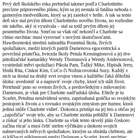
Prvý deň školského roka prebiehal takmer podľa Charlottinho
precízne pripraveného plánu, kým sa jej nestala tá fatálna nehoda s
gumeným medvedíkom, ktorý sa jej zasekol v hrdle. A tak sa tento
deň síce stal prvým dňom Charlottinho nového života, no rozhodne
nie takého, aký si vysnívala – stal sa totiž prvým dňom jej
posmrtného života. Smrťou sa však nič nekončí a Charlotte sa
chtiac-nechtiac musí vyrovnať s novými skutočnosťami.
Hawthorneskú strednú nahradila Posmrtná škola, živých
spolužiakov, medzi ktorých patrili Damenova egocentrická a
povrchná priateľka, hviezda školy Petula Kensingtonová a jej dve
pätolízačské kamarátky Wendy Thomasová a Wendy Andersonová,
vystriedali mŕtvi spolužiaci Pikola Pam, Ťažký Mike, Hipisák Jerry,
Hnilá Rita, Cinkni Kim, CoCo či Nožnicovoruká Suzy. Každý z
nich sa dostal na druhý svet svojou vinou a každého čaká dôležitá
úloha: uvedomiť si a napraviť svoje chyby, ktoré ich stáli život.
Pretrhnúť puto so svetom živých, a predovšetkým s milovaným
Damenom, je však pre Charlotte nadľudská úloha. Ešteže je tu
Scarlet, Petulina nenávidená sestra, zaprisahaná gotička so svojským
postojom k životu a s rovnako svojským zmyslom pre humor, ktorá
jediná môže Charlotte vidieť. Dokonca pristúpi na jej hru a občas jej
„zapožičia“ svoje telo, aby sa Charlotte mohla priblížiť k Damenovi
a získať si jeho lásku. Charlotte sa však tento skvelý plán čoskoro
začína rúcať a musí čeliť nielen výčitkám a útokom svojich
nahnevaných mŕtvych spolužiakov, ktorým sa obrátila chrbtom, ale
aj klíčiacej náklonnosti medzi Dylanom a Scarlet, ktorú nechtiac