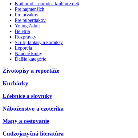
Knihorad – poradca kníh pre deti
Pre najmenších
Pre prvákov
Pre pubertiakov
Young Adult
Beletria
Rozprávky
Sci-fi, fantasy a komiksy
Leporelá
Náučné knihy
Ďalšie kategórie
Životopisy a reportáže
Kuchárky
Učebnice a slovníky
Náboženstvo a ezoterika
Mapy a cestovanie
Cudzojazyčná literatúra