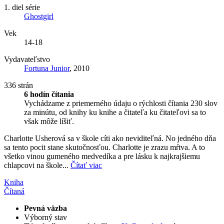
1. diel série
Ghostgirl
Vek
14-18
Vydavateľstvo
Fortuna Junior
, 2010
336 strán
6 hodín čítania
Vychádzame z priemerného údaju o rýchlosti čítania 230 slov
za minútu, od knihy ku knihe a čitateľa ku čitateľovi sa to
však môže líšiť.
Charlotte Usherová sa v škole cíti ako neviditeľná. No jedného dňa
sa tento pocit stane skutočnosťou. Charlotte je zrazu mŕtva. A to
všetko vinou gumeného medvedíka a pre lásku k najkrajšiemu
chlapcovi na škole...
Čítať viac
Kniha
Čítaná
Pevná väzba
Výborný stav