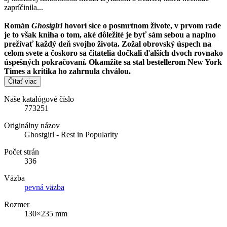
zapríčinila...
Román
Ghostgirl
hovorí síce o posmrtnom živote, v prvom rade
je to však kniha o tom, aké dôležité je byť sám sebou a naplno
prežívať každý deň svojho života. Zožal obrovský úspech na
celom svete a čoskoro sa čitatelia dočkali ďalších dvoch rovnako
úspešných pokračovaní. Okamžite sa stal bestellerom New York
Times a kritika ho zahrnula chválou.
Čítať viac
Naše katalógové číslo
773251
Originálny názov
Ghostgirl - Rest in Popularity
Počet strán
336
Väzba
pevná väzba
Rozmer
130×235 mm