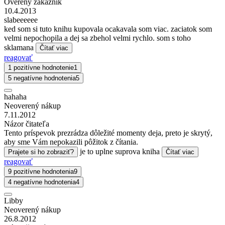
Overený zákazník
10.4.2013
slabeeeeee
ked som si tuto knihu kupovala ocakavala som viac. zaciatok som
velmi nepochopila a dej sa zbehol velmi rychlo. som s toho
sklamana
Čítať viac
reagovať
1 pozitívne hodnotenie
1
5 negatívne hodnotenia
5
hahaha
Neoverený nákup
7.11.2012
Názor čitateľa
Tento príspevok prezrádza dôležité momenty deja, preto je skrytý,
aby sme Vám nepokazili pôžitok z čítania.
je to uplne suprova kniha
Prajete si ho zobraziť?
Čítať viac
reagovať
9 pozitívne hodnotenia
9
4 negatívne hodnotenia
4
Libby
Neoverený nákup
26.8.2012