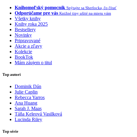
Knihomoľský pomocník
Spýtajte sa Sherlocka, čo čítať
Odporúčame pre vás
Knižné tipy ušité na mieru vám
Všetky knihy
Knihy roka 2025
Bestsellery
Novinky
Pripravované
Akcie a zľavy
Kolekcie
BookTok
Mám záujem o titul
Top autori
Dominik Dán
Julie Caplin
Rebecca Yarros
Ana Huang
Sarah J. Maas
Táňa Keleová Vasilková
Lucinda Riley
Top série