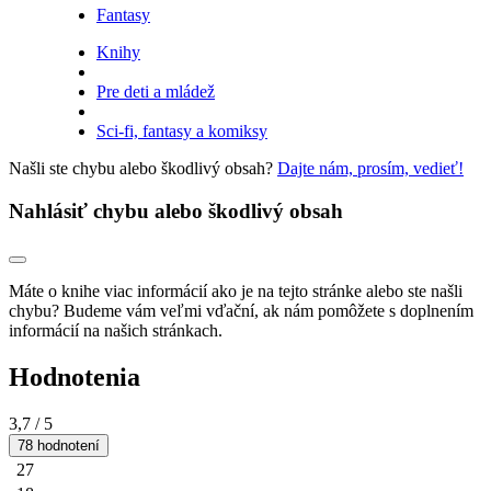
Fantasy
Knihy
Pre deti a mládež
Sci-fi, fantasy a komiksy
Našli ste chybu alebo škodlivý obsah?
Dajte nám, prosím, vedieť!
Nahlásiť chybu alebo škodlivý obsah
Máte o knihe viac informácií ako je na tejto stránke alebo ste našli
chybu? Budeme vám veľmi vďační, ak nám pomôžete s doplnením
informácií na našich stránkach.
Hodnotenia
3,7
/ 5
78 hodnotení
27