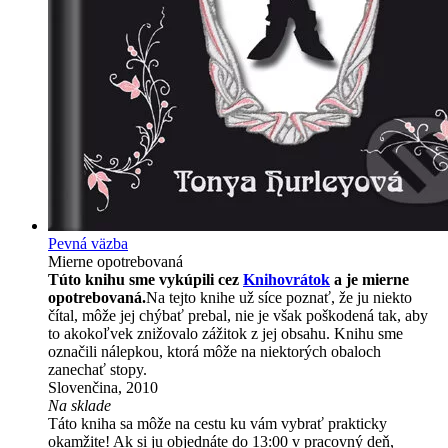
Pevná väzba
Mierne opotrebovaná
Túto knihu sme vykúpili cez
Knihovrátok
a je mierne
opotrebovaná.
Na tejto knihe už síce poznať, že ju niekto
čítal, môže jej chýbať prebal, nie je však poškodená tak, aby
to akokoľvek znižovalo zážitok z jej obsahu. Knihu sme
označili nálepkou, ktorá môže na niektorých obaloch
zanechať stopy.
Slovenčina, 2010
Na sklade
Táto kniha sa môže na cestu ku vám vybrať prakticky
okamžite! Ak si ju objednáte do 13:00 v pracovný deň,