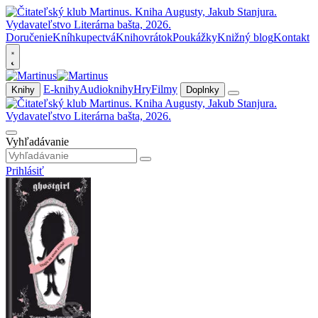
Doručenie
Kníhkupectvá
Knihovrátok
Poukážky
Knižný blog
Kontakt
E-knihy
Audioknihy
Hry
Filmy
Knihy
Doplnky
Vyhľadávanie
Prihlásiť