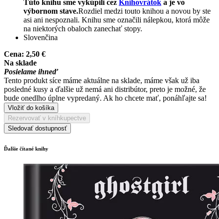
Túto knihu sme vykúpili cez
Knihovrátok
a je vo
výbornom stave.
Rozdiel medzi touto knihou a novou by ste
asi ani nespoznali. Knihu sme označili nálepkou, ktorá môže
na niektorých obaloch zanechať stopy.
Slovenčina
Cena:
2,50 €
Na sklade
Posielame ihneď
Tento produkt síce máme aktuálne na sklade, máme však už iba
posledné kusy a ďalšie už nemá ani distribútor, preto je možné, že
bude onedlho úplne vypredaný. Ak ho chcete mať, ponáhľajte sa!
Vložiť do košíka
Rezervovať v kníhkupectve
Sledovať dostupnosť
Ďalšie čítané knihy