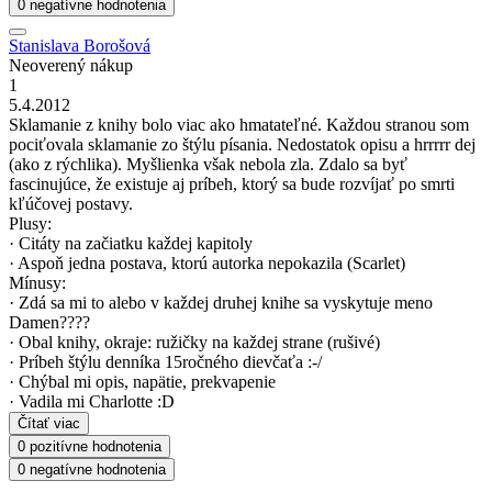
0 negatívne hodnotenia
Stanislava Borošová
Neoverený nákup
1
5.4.2012
Sklamanie z knihy bolo viac ako hmatateľné. Každou stranou som
pociťovala sklamanie zo štýlu písania. Nedostatok opisu a hrrrrr dej
(ako z rýchlika). Myšlienka však nebola zla. Zdalo sa byť
fascinujúce, že existuje aj príbeh, ktorý sa bude rozvíjať po smrti
kľúčovej postavy.
Plusy:
· Citáty na začiatku každej kapitoly
· Aspoň jedna postava, ktorú autorka nepokazila (Scarlet)
Mínusy:
· Zdá sa mi to alebo v každej druhej knihe sa vyskytuje meno
Damen????
· Obal knihy, okraje: ružičky na každej strane (rušivé)
· Príbeh štýlu denníka 15ročného dievčaťa :-/
· Chýbal mi opis, napätie, prekvapenie
· Vadila mi Charlotte :D
Čítať viac
0 pozitívne hodnotenia
0 negatívne hodnotenia