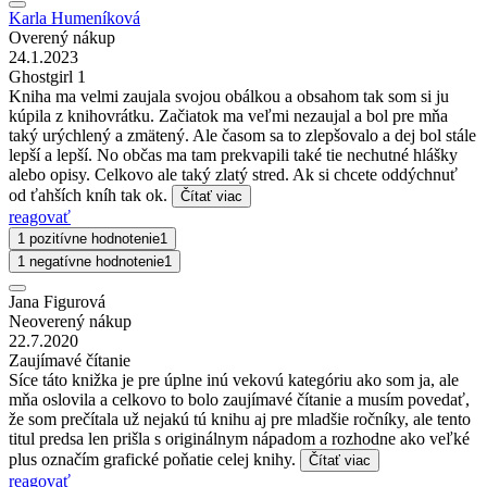
Karla Humeníková
Overený nákup
24.1.2023
Ghostgirl 1
Kniha ma velmi zaujala svojou obálkou a obsahom tak som si ju
kúpila z knihovrátku. Začiatok ma veľmi nezaujal a bol pre mňa
taký urýchlený a zmätený. Ale časom sa to zlepšovalo a dej bol stále
lepší a lepší. No občas ma tam prekvapili také tie nechutné hlášky
alebo opisy. Celkovo ale taký zlatý stred. Ak si chcete oddýchnuť
od ťahších kníh tak ok.
Čítať viac
reagovať
1 pozitívne hodnotenie
1
1 negatívne hodnotenie
1
Jana Figurová
Neoverený nákup
22.7.2020
Zaujímavé čítanie
Síce táto knižka je pre úplne inú vekovú kategóriu ako som ja, ale
mňa oslovila a celkovo to bolo zaujímavé čítanie a musím povedať,
že som prečítala už nejakú tú knihu aj pre mladšie ročníky, ale tento
titul predsa len prišla s originálnym nápadom a rozhodne ako veľké
plus označím grafické poňatie celej knihy.
Čítať viac
reagovať