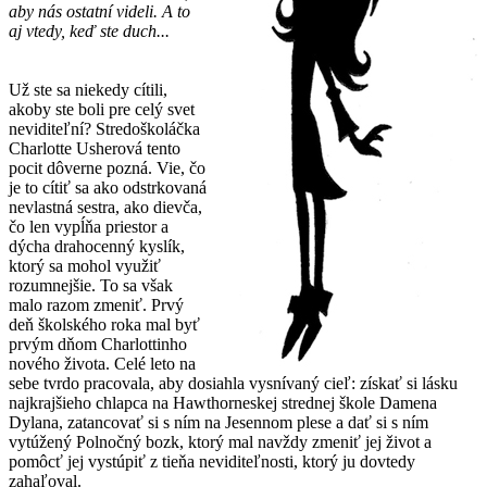
aby nás ostatní videli. A to
aj vtedy, keď ste duch...
Už ste sa niekedy cítili,
akoby ste boli pre celý svet
neviditeľní? Stredoškoláčka
Charlotte Usherová tento
pocit dôverne pozná. Vie, čo
je to cítiť sa ako odstrkovaná
nevlastná sestra, ako dievča,
čo len vypĺňa priestor a
dýcha drahocenný kyslík,
ktorý sa mohol využiť
rozumnejšie. To sa však
malo razom zmeniť. Prvý
deň školského roka mal byť
prvým dňom Charlottinho
nového života. Celé leto na
sebe tvrdo pracovala, aby dosiahla vysnívaný cieľ: získať si lásku
najkrajšieho chlapca na Hawthorneskej strednej škole Damena
Dylana, zatancovať si s ním na Jesennom plese a dať si s ním
vytúžený Polnočný bozk, ktorý mal navždy zmeniť jej život a
pomôcť jej vystúpiť z tieňa neviditeľnosti, ktorý ju dovtedy
zahaľoval.