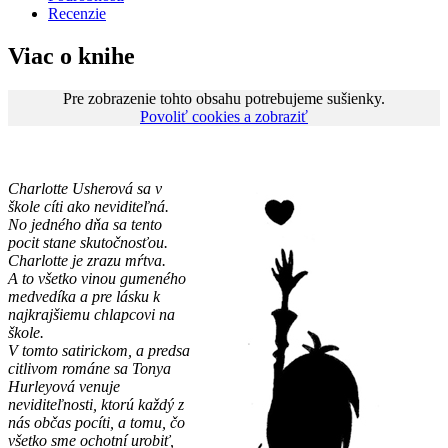
Recenzie
Viac o knihe
Pre zobrazenie tohto obsahu potrebujeme sušienky.
Povoliť cookies a zobraziť
Charlotte Usherová sa v
škole cíti ako neviditeľná.
No jedného dňa sa tento
pocit stane skutočnosťou.
Charlotte je zrazu mŕtva.
A to všetko vinou gumeného
medvedíka a pre lásku k
najkrajšiemu chlapcovi na
škole.
V tomto satirickom, a predsa
citlivom románe sa Tonya
Hurleyová venuje
neviditeľnosti, ktorú každý z
nás občas pocíti, a tomu, čo
všetko sme ochotní urobiť,