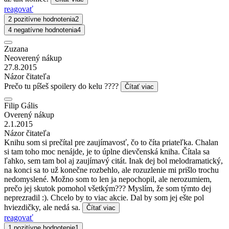
reagovať
2 pozitívne hodnotenia
2
4 negatívne hodnotenia
4
Zuzana
Neoverený nákup
27.8.2015
Názor čitateľa
Prečo tu píšeš spoilery do kelu ????
Čítať viac
Filip Gális
Overený nákup
2.1.2015
Názor čitateľa
Knihu som si prečítal pre zaujímavosť, čo to číta priateľka. Chalan
si tam toho moc nenájde, je to úplne dievčenská kniha. Čítala sa
ľahko, sem tam bol aj zaujímavý citát. Inak dej bol melodramatický,
na konci sa to už konečne rozbehlo, ale rozuzlenie mi prišlo trochu
nedomyslené. Možno som to len ja nepochopil, ale nerozumiem,
prečo jej skutok pomohol všetkým??? Myslím, že som týmto dej
neprezradil :). Chcelo by to viac akcie. Dal by som jej ešte pol
hviezdičky, ale nedá sa.
Čítať viac
reagovať
1 pozitívne hodnotenie
1