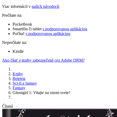
Viac informácií v
našich návodoch
Prečítate na:
Pocketbook
Smartfón či tablet
s podporovanou aplikáciou
Počítač
s podporovanou aplikáciou
Neprečítate na:
Kindle
Ako čítať e-knihy zabezpečené cez Adobe DRM?
Knihy
Beletria
Sci-fi a fantasy
Fantasy
Ghostgirl 1: Vitajte na onom svete!
Čítaná