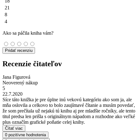
18
21
8
4
Ako sa páčila kniha vám?
Pridať recenziu
Recenzie čitateľov
Jana Figurová
Neoverený nákup
5
22.7.2020
Síce táto knižka je pre úplne inú vekovú kategóriu ako som ja, ale
mňa oslovila a celkovo to bolo zaujímavé čítanie a musím povedať,
že som prečítala už nejakú tú knihu aj pre mladšie ročníky, ale tento
titul predsa len prišla s originálnym nápadom a rozhodne ako veľké
plus označím grafické poňatie celej knihy.
Čítať viac
0 pozitívne hodnotenia