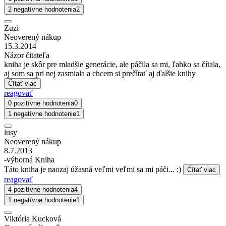
2 negatívne hodnotenia
2
Zuzi
Neoverený nákup
15.3.2014
Názor čitateľa
kniha je skôr pre mladšie generácie, ale páčila sa mi, ľahko sa čítala,
aj som sa pri nej zasmiala a chcem si prečítať aj ďalšie knihy
Čítať viac
reagovať
0 pozitívne hodnotenia
0
1 negatívne hodnotenie
1
lusy
Neoverený nákup
8.7.2013
-výborná Kniha
Táto kniha je naozaj úžasná veľmi veľmi sa mi páči... :)
Čítať viac
reagovať
4 pozitívne hodnotenia
4
1 negatívne hodnotenie
1
Viktória Kucková