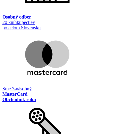
Osobný odber
20 kníhkupectiev
po celom Slovensku
Sme 7-násobný
MasterCard
Obchodník roka