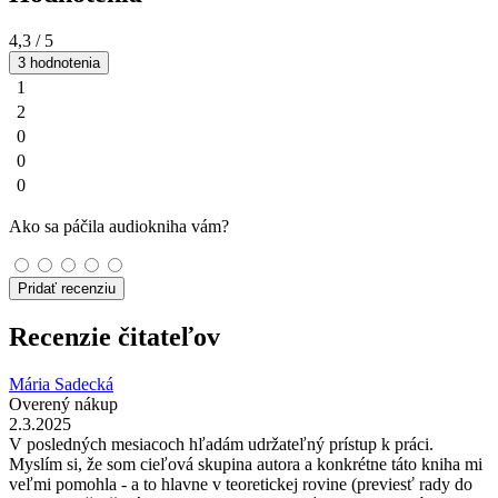
4,3
/ 5
3 hodnotenia
1
2
0
0
0
Ako sa páčila audiokniha vám?
Pridať recenziu
Recenzie čitateľov
Mária Sadecká
Overený nákup
2.3.2025
V posledných mesiacoch hľadám udržateľný prístup k práci.
Myslím si, že som cieľová skupina autora a konkrétne táto kniha mi
veľmi pomohla - a to hlavne v teoretickej rovine (previesť rady do