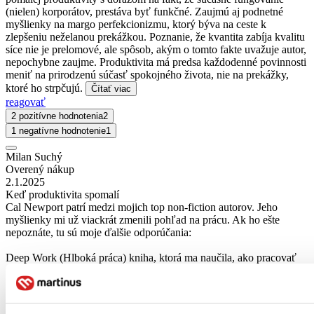
(nielen) korporátov, prestáva byť funkčné. Zaujmú aj podnetné
myšlienky na margo perfekcionizmu, ktorý býva na ceste k
zlepšeniu neželanou prekážkou. Poznanie, že kvantita zabíja kvalitu
síce nie je prelomové, ale spôsob, akým o tomto fakte uvažuje autor,
nepochybne zaujme. Produktivita má predsa každodenné povinnosti
meniť na prirodzenú súčasť spokojného života, nie na prekážky,
ktoré ho strpčujú.
Čítať viac
reagovať
2 pozitívne hodnotenia
2
1 negatívne hodnotenie
1
Milan Suchý
Overený nákup
2.1.2025
Keď produktivita spomalí
Cal Newport patrí medzi mojich top non-fiction autorov. Jeho
myšlienky mi už viackrát zmenili pohľad na prácu. Ak ho ešte
nepoznáte, tu sú moje ďalšie odporúčania:
Deep Work (Hlboká práca) kniha, ktorá ma naučila, ako pracovať
naozaj sústredene a užívať si to.
So Good They Can’t Ignore You skvelá vec o tom, ako sa stať v
niektorých skills výnimočný.
Digital Minimalism o tom, ako mať pod kontrolou technológie a