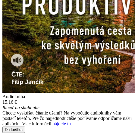
Audiokniha
15,16 €
Ihneď na stiahnutie
Chcete vyskúšať čítanie ušami? Na vypočutie audioknihy vám
postačí telefón. Pre čo najjednoduchšie počúvanie odporúčame našu
aplikáciu. Viac informácii
nájdete tu
.
Do košíka