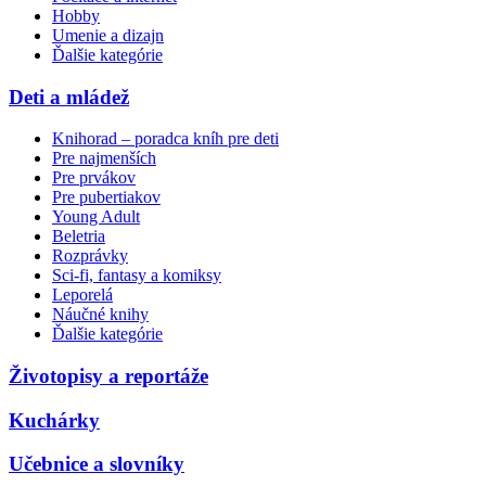
Hobby
Umenie a dizajn
Ďalšie kategórie
Deti a mládež
Knihorad – poradca kníh pre deti
Pre najmenších
Pre prvákov
Pre pubertiakov
Young Adult
Beletria
Rozprávky
Sci-fi, fantasy a komiksy
Leporelá
Náučné knihy
Ďalšie kategórie
Životopisy a reportáže
Kuchárky
Učebnice a slovníky