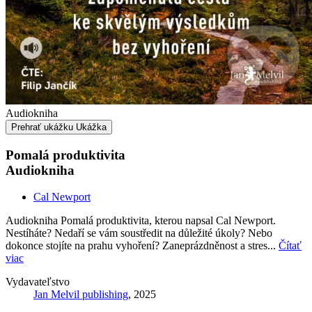
Audiokniha
Prehrať ukážku
Ukážka
Pomalá produktivita
Audiokniha
Cal Newport
Audiokniha Pomalá produktivita, kterou napsal Cal Newport.
Nestíháte? Nedaří se vám soustředit na důležité úkoly? Nebo
dokonce stojíte na prahu vyhoření? Zaneprázdněnost a stres...
Čítať
viac
Vydavateľstvo
Jan Melvil publishing
, 2025