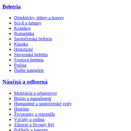
Beletria
Detektívky, trilery a horory
Sci-fi a fantasy
Komiksy
Romantika
Spoločenská beletria
Klasika
Historické
Slovenská beletria
Svetová beletria
Poézia
Ďalšie kategórie
Náučná a odborná
Motivácia a sebarozvoj
Biznis a manažment
Humanitné a spoločenské vedy
História
Životopisy a reportáže
Vzťahy a rodina
Zdravie a životný štýl
Počítače a internet