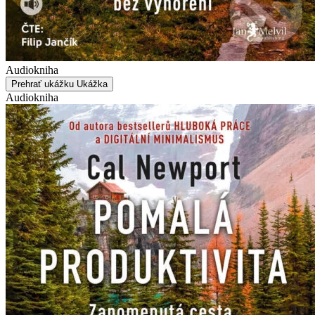
Audiokniha
Prehrať ukážku
Ukážka
Audiokniha