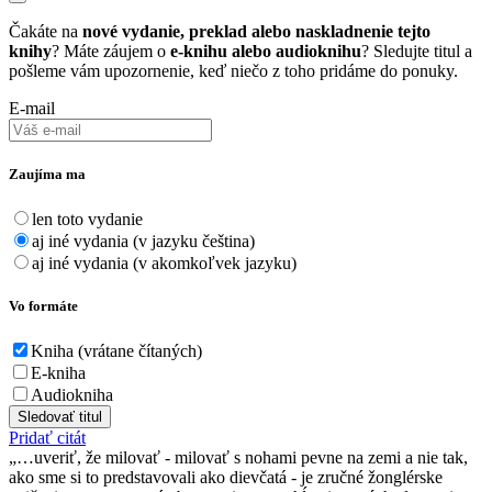
Čakáte na
nové vydanie, preklad alebo naskladnenie tejto
knihy
? Máte záujem o
e-knihu alebo audioknihu
? Sledujte titul a
pošleme vám upozornenie, keď niečo z toho pridáme do ponuky.
E-mail
Zaujíma ma
len toto vydanie
aj iné vydania (v jazyku čeština)
aj iné vydania (v akomkoľvek jazyku)
Vo formáte
Kniha (vrátane čítaných)
E-kniha
Audiokniha
Sledovať titul
Pridať citát
…uveriť, že milovať - milovať s nohami pevne na zemi a nie tak,
ako sme si to predstavovali ako dievčatá - je zručné žonglérske