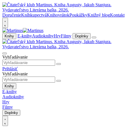
Doručenie
Kníhkupectvá
Knihovrátok
Poukážky
Knižný blog
Kontakt
E-knihy
Audioknihy
Hry
Filmy
Knihy
Doplnky
Vyhľadávanie
Prihlásiť
Vyhľadávanie
Knihy
E-knihy
Audioknihy
Hry
Filmy
Doplnky