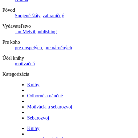
Pôvod
Spojené štáty
,
zahraničný
Vydavateľstvo
Jan Melvil publishing
Pre koho
pre dospelých
,
pre náročných
Účel knihy
motivačná
Kategorizácia
Knihy
Odborné a náučné
Motivácia a sebarozvoj
Sebarozvoj
Knihy