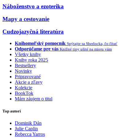
Náboženstvo a ezoterika
Mapy a cestovanie
Cudzojazyčná literatúra
Knihomoľský pomocník
Spýtajte sa Sherlocka, čo čítať
Odporúčame pre vás
Knižné tipy ušité na mieru vám
Všetky knihy
Knihy roka 2025
Bestsellery
Novinky
Pripravované
Akcie a zľavy
Kolekcie
BookTok
Mám záujem o titul
Top autori
Dominik Dán
Julie Caplin
Rebecca Yarros