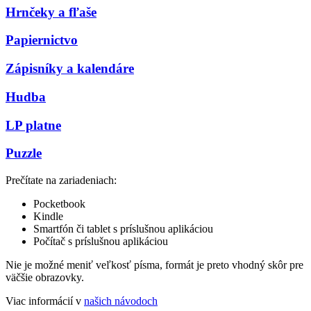
Hrnčeky a fľaše
Papiernictvo
Zápisníky a kalendáre
Hudba
LP platne
Puzzle
Prečítate na zariadeniach:
Pocketbook
Kindle
Smartfón či tablet s príslušnou aplikáciou
Počítač s príslušnou aplikáciou
Nie je možné meniť veľkosť písma, formát je preto vhodný skôr pre
väčšie obrazovky.
Viac informácií v
našich návodoch