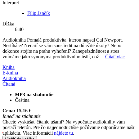
Interpret
Filip Jančík
Dĺžka
6:40
Audiokniha Pomalá produktivita, kterou napsal Cal Newport.
Nestíháte? Nedaří se vám soustředit na důležité úkoly? Nebo
dokonce stojíte na prahu vyhoření? Zaneprázdněnost a stres
vnímáme jako synonyma produktivního úsilí, což ...
Čítať viac
Kniha
E-kniha
Audiokniha
Čítaná
MP3 na stiahnutie
Čeština
Cena:
15,16 €
Ihneď na stiahnutie
Chcete vyskúšať čítanie ušami? Na vypočutie audioknihy vám
postačí telefón. Pre čo najjednoduchšie počúvanie odporúčame našu
aplikáciu. Viac informácii
nájdete tu
.