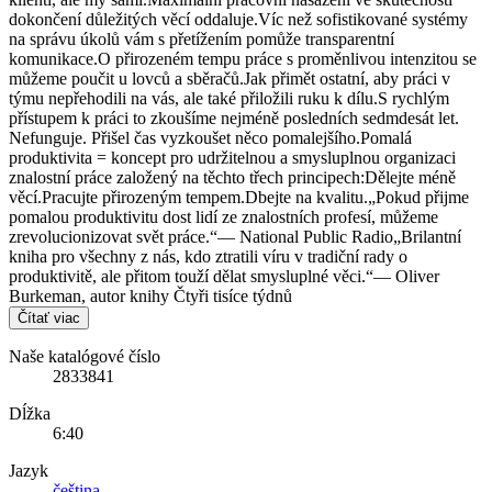
dokončení důležitých věcí oddaluje.Víc než sofistikované systémy
na správu úkolů vám s přetížením pomůže transparentní
komunikace.O přirozeném tempu práce s proměnlivou intenzitou se
můžeme poučit u lovců a sběračů.Jak přimět ostatní, aby práci v
týmu nepřehodili na vás, ale také přiložili ruku k dílu.S rychlým
přístupem k práci to zkoušíme nejméně posledních sedmdesát let.
Nefunguje. Přišel čas vyzkoušet něco pomalejšího.Pomalá
produktivita = koncept pro udržitelnou a smysluplnou organizaci
znalostní práce založený na těchto třech principech:Dělejte méně
věcí.Pracujte přirozeným tempem.Dbejte na kvalitu.„Pokud přijme
pomalou produktivitu dost lidí ze znalostních profesí, můžeme
zrevolucionizovat svět práce.“— National Public Radio„Brilantní
kniha pro všechny z nás, kdo ztratili víru v tradiční rady o
produktivitě, ale přitom touží dělat smysluplné věci.“— Oliver
Burkeman, autor knihy Čtyři tisíce týdnů
Čítať viac
Naše katalógové číslo
2833841
Dĺžka
6:40
Jazyk
čeština