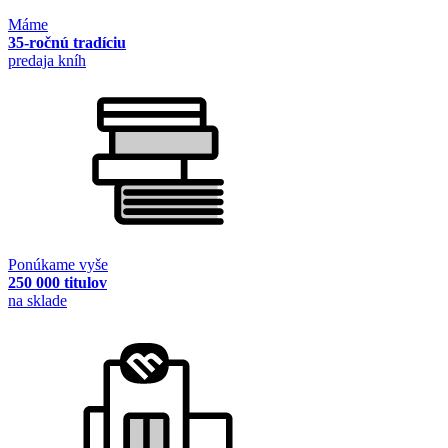
Máme
35-ročnú tradíciu
predaja kníh
Ponúkame vyše
250 000 titulov
na sklade