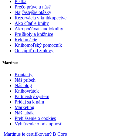
Platba
Prečo práve u nás?
Najčastejšie otázky
Rezervácia v kníhkupectve
Ako čítať e-knihy
Ako počúvať audioknihy
Pre školy a knižnice
Reklamácie
Knihomoľský pomocník
Odstúpiť od zmluvy
Martinus
Kontakty
Náš príbeh
Náš blog
Knihovrátok
Partnerský systém
Pridaj sa k nám
Marketing
Náš labák
Prehlásenie o cookies
Vyhlásenie o prístupnosti
Martinus je certifikovaný B Corp