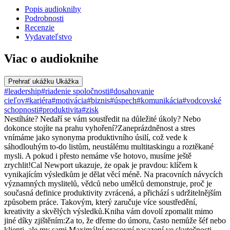
Popis audioknihy
Podrobnosti
Recenzie
Vydavateľstvo
Viac o audioknihe
Prehrať ukážku
Ukážka
#leadership
#riadenie spoločnosti
#dosahovanie
cieľov
#kariéra
#motivácia
#biznis
#úspech
#komunikácia
#vodcovské
schopnosti
#produktivita
#zisk
Nestíháte? Nedaří se vám soustředit na důležité úkoly? Nebo
dokonce stojíte na prahu vyhoření?Zaneprázdněnost a stres
vnímáme jako synonyma produktivního úsilí, což vede k
sáhodlouhým to-do listům, neustálému multitaskingu a roztěkané
mysli. A pokud i přesto nemáme vše hotovo, musíme ještě
zrychlit!Cal Newport ukazuje, że opak je pravdou: klíčem k
vynikajícím výsledkům je dělat věcí méně. Na pracovních návycích
významných myslitelů, vědců nebo umělců demonstruje, proč je
současná definice produktivity zvrácená, a přichází s udržitelnějším
způsobem práce. Takovým, který zaručuje více soustředění,
kreativity a skvělých výsledků.Kniha vám dovolí zpomalit mimo
jiné díky zjištěním:Za to, že dřeme do úmoru, často nemůže šéf nebo
klienti, ale my sami.Maximální pracovní nasazení ve skutečnosti