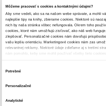
nenechať ich ovládnuť vás.
Môžeme pracovať s cookies a kontaktnými údajmi?
Calove knihy odporúčam aj ľuďom, ktorí sa živia písaním
copywriteri, novinári, tvorcovia obsahu. Jeho myšlienky sú
Aby sme vedeli, ako sa na našom webe správate, a mohli vá
maximálne argumentačne prepracované (asi aj preto, že je profesor
najlepšie tipy na knihy, zbierame cookies. Niektoré sú naoza
informatiky), ale zároveň vždy prepojené s praktickými tipmi a
dobrými príkladmi zo života.
nich by naša stránka vôbec nefungovala. Okrem toho použí
A prečo sa teším na Slow Productivity? Som veľkým fanúšikom
cookies, ktoré nám umožňujú zisťovať, ako náš web funguje,
"Slow" hnutia. Slow food, slow life, a teraz možno aj slow práca?
zlepšovať. Personalizačné cookies nám dovoľujú prispôsobo
Som zvedavý, ako Newport prepojí produktivitu s pomalším,
udržateľnejším tempom života.
Čítať viac
vašu lepšiu orientáciu. Marketingové cookies nám zas umož
reagovať
relevantnej reklamy. Niektoré údaje zdieľame aj s tretími str
2 pozitívne hodnotenia
2
nám pomohlo, keby sme mohli používať všetky tieto cookie
1 negatívne hodnotenie
1
Výber
Potrebné
Vydavateľstvo Jan Melvil publishing
súhlasu
Jan Melvil Publishing je nakladatelství literatury osobního rozvoje.
Personalizačné
Přinášíme svým čtenářům důležitá témata, která se mnohdy teprve
klubou na povrch a jejichž včasná znalost ovlivní váš úspěch v
budoucnosti.
Analytické
Čítať viac