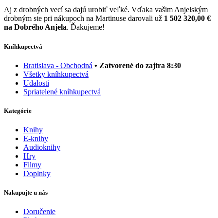
Aj z drobných vecí sa dajú urobiť veľké. Vďaka vašim Anjelským
drobným ste pri nákupoch na Martinuse darovali už
1 502 320,00 €
na Dobrého Anjela
. Ďakujeme!
Kníhkupectvá
Bratislava - Obchodná
• Zatvorené do zajtra 8:30
Všetky kníhkupectvá
Udalosti
Spriatelené kníhkupectvá
Kategórie
Knihy
E-knihy
Audioknihy
Hry
Filmy
Doplnky
Nakupujte u nás
Doručenie