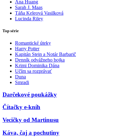
Ana Huang
Sarah J. Maas
Táňa Keleová Vasilková
Lucinda Riley
Top série
Romantické úteky
Harry Potter
Kapitán Stein a Notár Barbarič
Denník odvážneho bojka
Krimi Dominika Dána
Učím sa rozprávať
Duna
Smradi
Darčekové poukážky
Čítačky e-kníh
Vecičky od Martinusu
Káva, čaj a pochutiny