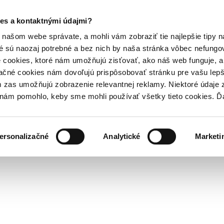
es a kontaktnými údajmi?
našom webe správate, a mohli vám zobraziť tie najlepšie tipy n
é sú naozaj potrebné a bez nich by naša stránka vôbec nefung
 cookies, ktoré nám umožňujú zisťovať, ako náš web funguje, a 
ačné cookies nám dovoľujú prispôsobovať stránku pre vašu lepši
zas umožňujú zobrazenie relevantnej reklamy. Niektoré údaje z
y nám pomohlo, keby sme mohli používať všetky tieto cookies. 
ersonalizačné
Analytické
Marketi