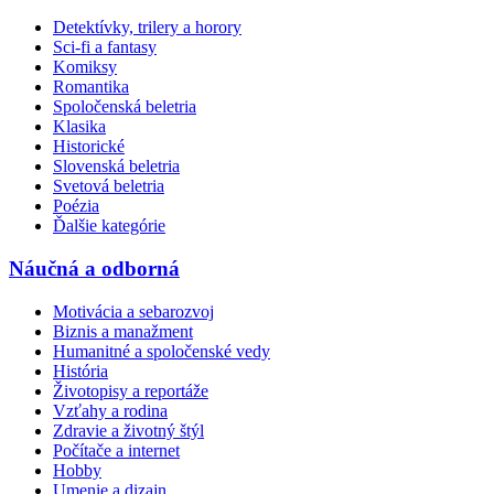
Detektívky, trilery a horory
Sci-fi a fantasy
Komiksy
Romantika
Spoločenská beletria
Klasika
Historické
Slovenská beletria
Svetová beletria
Poézia
Ďalšie kategórie
Náučná a odborná
Motivácia a sebarozvoj
Biznis a manažment
Humanitné a spoločenské vedy
História
Životopisy a reportáže
Vzťahy a rodina
Zdravie a životný štýl
Počítače a internet
Hobby
Umenie a dizajn