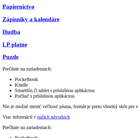
Papiernictvo
Zápisníky a kalendáre
Hudba
LP platne
Puzzle
Prečítate na zariadeniach:
Pocketbook
Kindle
Smartfón či tablet s príslušnou aplikáciou
Počítač s príslušnou aplikáciou
Nie je možné meniť veľkosť písma, formát je preto vhodný skôr pre 
Viac informácií v
našich návodoch
Prečítate na zariadeniach:
Pocketbook