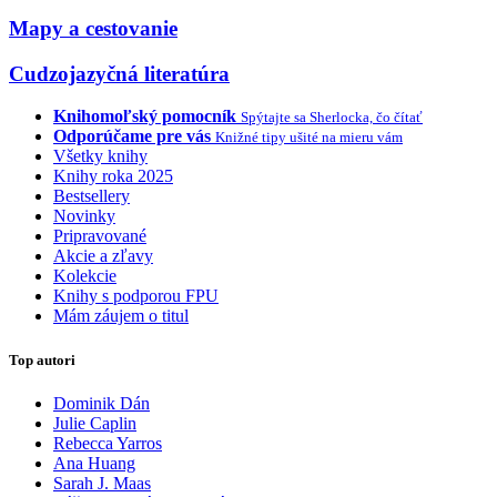
Mapy a cestovanie
Cudzojazyčná literatúra
Knihomoľský pomocník
Spýtajte sa Sherlocka, čo čítať
Odporúčame pre vás
Knižné tipy ušité na mieru vám
Všetky knihy
Knihy roka 2025
Bestsellery
Novinky
Pripravované
Akcie a zľavy
Kolekcie
Knihy s podporou FPU
Mám záujem o titul
Top autori
Dominik Dán
Julie Caplin
Rebecca Yarros
Ana Huang
Sarah J. Maas