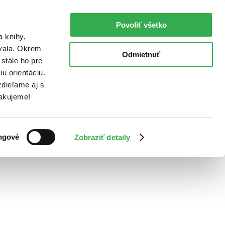
Povoliť všetko
a knihy,
ovala. Okrem
Odmietnuť
stále ho pre
u orientáciu.
dieľame aj s
Ďakujeme!
ngové
Zobraziť detaily