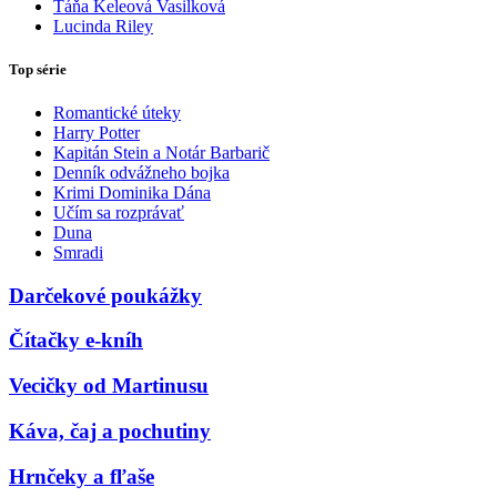
Táňa Keleová Vasilková
Lucinda Riley
Top série
Romantické úteky
Harry Potter
Kapitán Stein a Notár Barbarič
Denník odvážneho bojka
Krimi Dominika Dána
Učím sa rozprávať
Duna
Smradi
Darčekové poukážky
Čítačky e-kníh
Vecičky od Martinusu
Káva, čaj a pochutiny
Hrnčeky a fľaše