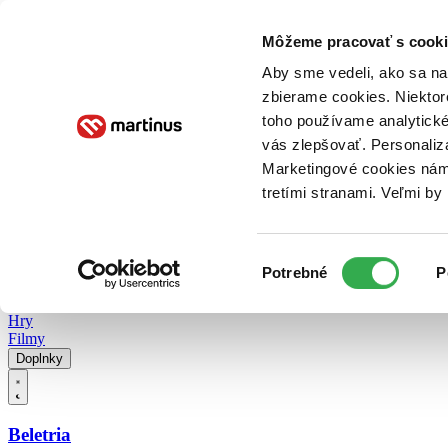
Doručenie
Kníhkupectvá
Knihovrátok
Poukážky
Knižný blog
Kontakt
Môžeme pracovať s cooki
Aby sme vedeli, ako sa na 
zbierame cookies. Niektor
E-knihy
Audioknihy
Hry
Filmy
Knihy
Doplnky
toho používame analytické
vás zlepšovať. Personaliz
Vyhľadávanie
Marketingové cookies nám 
tretími stranami. Veľmi b
Prihlásiť
Vyhľadávanie
Výber
Knihy
Potrebné
P
súhlasu
E-knihy
Audioknihy
Hry
Filmy
Doplnky
Beletria