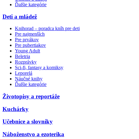
Ďalšie kategórie
Deti a mládež
Knihorad – poradca kníh pre deti
Pre najmenších
Pre prvákov
Pre pubertiakov
Young Adult
Beletria
Rozprávky
Sci-fi, fantasy a komiksy
Leporelá
Náučné knihy
Ďalšie kategórie
Životopisy a reportáže
Kuchárky
Učebnice a slovníky
Náboženstvo a ezoterika