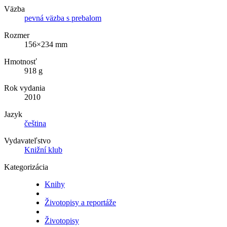
Väzba
pevná väzba s prebalom
Rozmer
156×234 mm
Hmotnosť
918 g
Rok vydania
2010
Jazyk
čeština
Vydavateľstvo
Knižní klub
Kategorizácia
Knihy
Životopisy a reportáže
Životopisy