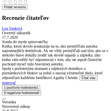
Pridať recenziu
Recenzie čitateľov
Lea Vasková
Overený zákazník
17.7.2020
Sonda do mysle spisovateľky
Kniha, ktorá skvelo poukazuje na to, ako premýšľala autorka
najznámejších detektívok. Ak ste vždy premýšľali nad tým, ako sa v
niekoho hlave dokážu zrodiť tak skvelé nápady a zápletky, táto
kniha vám môže byť nápomocná v tom, aby ste aspoň čiastočne
pochopil myseľ tejto bravúrnej autorky.
Spolu s prefotenými stranami z nájdených denníkov a
poznámkových blokov sa jedná o naozaj výnimočné dielo, ktoré
odporúčam každému fanúšikovi Agathy Christie.
Čítať viac
reagovať
1 pozitívne hodnotenie
1
0 negatívne hodnotenia
0
Veronika
Neoverený nákup
21.8.2012