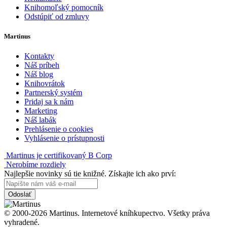
Knihomoľský pomocník
Odstúpiť od zmluvy
Martinus
Kontakty
Náš príbeh
Náš blog
Knihovrátok
Partnerský systém
Pridaj sa k nám
Marketing
Náš labák
Prehlásenie o cookies
Vyhlásenie o prístupnosti
Martinus je certifikovaný B Corp
Nerobíme rozdiely
Najlepšie novinky sú tie knižné. Získajte ich ako prví:
Odoslať
© 2000-2026 Martinus. Internetové kníhkupectvo. Všetky práva
vyhradené.