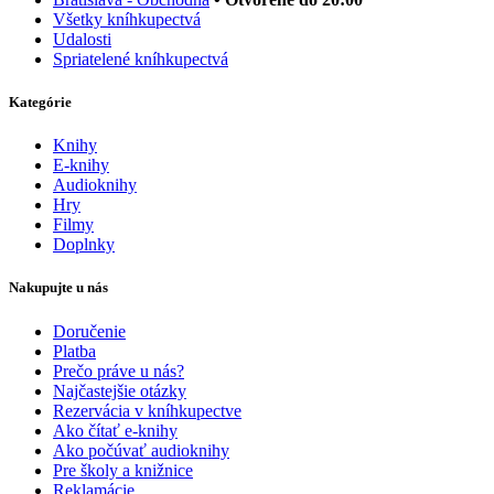
Všetky kníhkupectvá
Udalosti
Spriatelené kníhkupectvá
Kategórie
Knihy
E-knihy
Audioknihy
Hry
Filmy
Doplnky
Nakupujte u nás
Doručenie
Platba
Prečo práve u nás?
Najčastejšie otázky
Rezervácia v kníhkupectve
Ako čítať e-knihy
Ako počúvať audioknihy
Pre školy a knižnice
Reklamácie