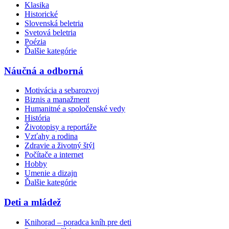
Klasika
Historické
Slovenská beletria
Svetová beletria
Poézia
Ďalšie kategórie
Náučná a odborná
Motivácia a sebarozvoj
Biznis a manažment
Humanitné a spoločenské vedy
História
Životopisy a reportáže
Vzťahy a rodina
Zdravie a životný štýl
Počítače a internet
Hobby
Umenie a dizajn
Ďalšie kategórie
Deti a mládež
Knihorad – poradca kníh pre deti