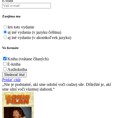
E-mail
Zaujíma ma
len toto vydanie
aj iné vydania (v jazyku čeština)
aj iné vydania (v akomkoľvek jazyku)
Vo formáte
Kniha (vrátane čítaných)
E-kniha
Audiokniha
Sledovať titul
Pridať citát
Nie je podstatné, akí sme odolní voči cudzej sile. Dôležité je, akí
sme silní voči vlastnej slabosti.