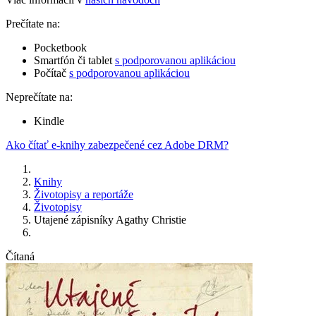
Prečítate na:
Pocketbook
Smartfón či tablet
s podporovanou aplikáciou
Počítač
s podporovanou aplikáciou
Neprečítate na:
Kindle
Ako čítať e-knihy zabezpečené cez Adobe DRM?
Knihy
Životopisy a reportáže
Životopisy
Utajené zápisníky Agathy Christie
Čítaná