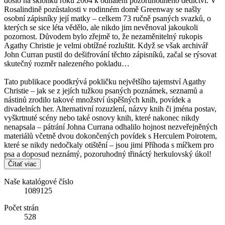
došlo na sklonku roku 2004 k odhalení pozoruhodného dědictví. V
Rosalindině pozůstalosti v rodinném domě Greenway se našly
osobní zápisníky její matky – celkem 73 ručně psaných svazků, o
kterých se sice léta vědělo, ale nikdo jim nevěnoval jakoukoli
pozornost. Důvodem bylo zřejmě to, že nezaměnitelný rukopis
Agathy Christie je velmi obtížné rozluštit. Když se však archivář
John Curran pustil do dešifrování těchto zápisníků, začal se rýsovat
skutečný rozměr nalezeného pokladu…
Tato publikace poodkrývá pokličku největšího tajemství Agathy
Christie – jak se z jejích tužkou psaných poznámek, seznamů a
nástinů zrodilo takové množství úspěšných knih, povídek a
divadelních her. Alternativní rozuzlení, názvy knih či jména postav,
vyškrtnuté scény nebo také osnovy knih, které nakonec nikdy
nenapsala – pátrání Johna Currana odhalilo hojnost nezveřejněných
materiálů včetně dvou dokončených povídek s Herculem Poirotem,
které se nikdy nedočkaly otištění – jsou jimi Příhoda s míčkem pro
psa a doposud neznámý, pozoruhodný třináctý herkulovský úkol!
Čítať viac
Naše katalógové číslo
1089125
Počet strán
528