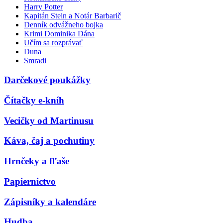
Harry Potter
Kapitán Stein a Notár Barbarič
Denník odvážneho bojka
Krimi Dominika Dána
Učím sa rozprávať
Duna
Smradi
Darčekové poukážky
Čítačky e-kníh
Vecičky od Martinusu
Káva, čaj a pochutiny
Hrnčeky a fľaše
Papiernictvo
Zápisníky a kalendáre
Hudba