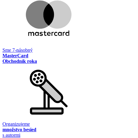
Sme 7-násobný
MasterCard
Obchodník roka
Organizujeme
množstvo besied
s autormi