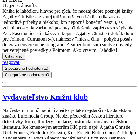
Utajené zápisníky
Kniha je lahôdkou hlavne pre tých, čo naozaj dobre poznajú knihy
Agathy Christie - je v nej totiž množstvo citácií a odkazov na
jednotlivé príbehy a niekoho, kto nepozná konečnú verziu, asi
veľmi neoslovia variantné postavy, či riešenia zápletky zo zápisníka
AC. Fascinujúce sú ukážky rukopisu Agathy Christie (klobúk dolu
pre Johnom Curranom :-)), nákresov "miesta činu", pohybu postáv,
doteraz neuverejnené fotografie. A super bonusom sú dve dovtedy
neuverejnené poviedky s Poirotom. Ako vravím - lahôdka!
Čítať viac
reagovať
2 pozitívne hodnotenia
2
0 negatívne hodnotenia
0
Vydavateľstvo Knižní klub
Na českém trhu již tradiční značka je také nejstarší nakladatelskou
značku Euromedia Group. Nabízí především českou literaturu,
detektivky, krimi, thrillery, militarie, historické romány a dětskou
literaturu. Ke kmenovým autorům KK patří např. Agatha Christie,
Dick Francis, Frederick Forsyth, Ken Follett, Robin Cook či Philipp
Vandenberg. V edici Záhady vychází např. Erich von Däniken.