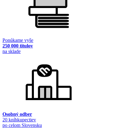
Ponúkame vyše
250 000 titulov
na sklade
Osobný odber
20 kníhkupectiev
po celom Slovensku