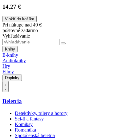
14,27 €
Vložiť do košíka
Pri nákupe nad 49 €
poštovné zadarmo
Vyhľadávanie
Knihy
E-knihy
Audioknihy
Hry
Filmy
Doplnky
Beletria
Detektívky, trilery a horory
Sci-fi a fantasy
Komiksy
Romantika
Spoločenská beletria