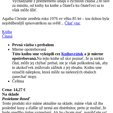
Vychádzame z priemerného údaju o rýchlosti čítania 230 slov
za minútu, od knihy ku knihe a čitateľa ku čitateľovi sa to
však môže líšiť.
Agatha Christie zemřela roku 1976 ve věku 85 let – tou dobou byla
nejoblíbenější spisovatelkou na světě...
Čítať viac
Kniha
Čítaná
Pevná väzba s prebalom
Mierne opotrebovaná
Túto knihu sme vykúpili cez
Knihovrátok
a je mierne
opotrebovaná.
Na tejto knihe už síce poznať, že ju niekto
čítal, môže jej chýbať prebal, nie je však poškodená tak, aby
to akokoľvek znižovalo zážitok z jej obsahu. Knihu sme
označili nálepkou, ktorá môže na niektorých obaloch
zanechať stopy.
Čeština
Cena:
14,27 €
Na sklade
Posielame ihneď
Tento produkt síce máme aktuálne na sklade, máme však už iba
posledné kusy a ďalšie už nemá ani distribútor, preto je možné, že
bude onedlho úplne vypredaný. Ak ho chcete mať, ponáhľajte sa!