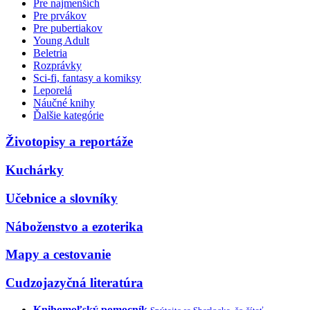
Pre najmenších
Pre prvákov
Pre pubertiakov
Young Adult
Beletria
Rozprávky
Sci-fi, fantasy a komiksy
Leporelá
Náučné knihy
Ďalšie kategórie
Životopisy a reportáže
Kuchárky
Učebnice a slovníky
Náboženstvo a ezoterika
Mapy a cestovanie
Cudzojazyčná literatúra
Knihomoľský pomocník