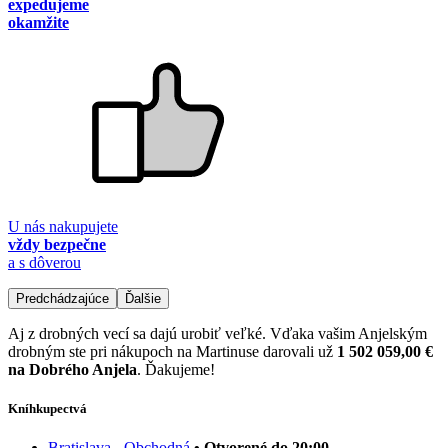
expedujeme
okamžite
U nás nakupujete
vždy bezpečne
a s dôverou
Predchádzajúce
Ďalšie
Aj z drobných vecí sa dajú urobiť veľké. Vďaka vašim Anjelským
drobným ste pri nákupoch na Martinuse darovali už
1 502 059,00 €
na Dobrého Anjela
. Ďakujeme!
Kníhkupectvá
Bratislava - Obchodná
• Otvorené do 20:00