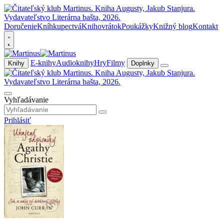
Doručenie
Kníhkupectvá
Knihovrátok
Poukážky
Knižný blog
Kontakt
E-knihy
Audioknihy
Hry
Filmy
Knihy
Doplnky
Vyhľadávanie
Prihlásiť