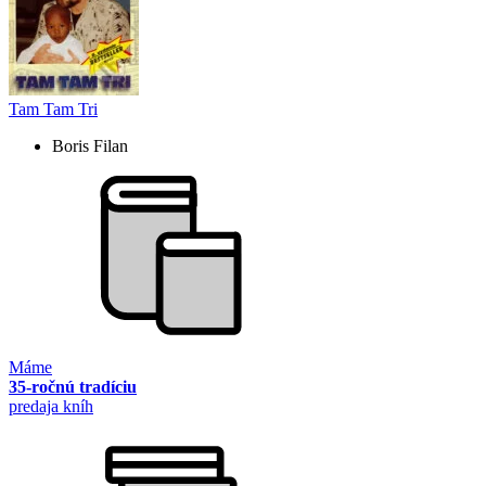
Tam Tam Tri
Boris Filan
Máme
35-ročnú tradíciu
predaja kníh