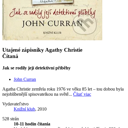
Utajené zápisníky Agathy Christie
Čítaná
Jak se rodily její detektivní příběhy
John Curran
Agatha Christie zemřela roku 1976 ve věku 85 let – tou dobou byla
nejoblíbenější spisovatelkou na světě...
Čítať viac
Vydavateľstvo
Knižní klub
, 2010
528 strán
10-11 hodín čítania