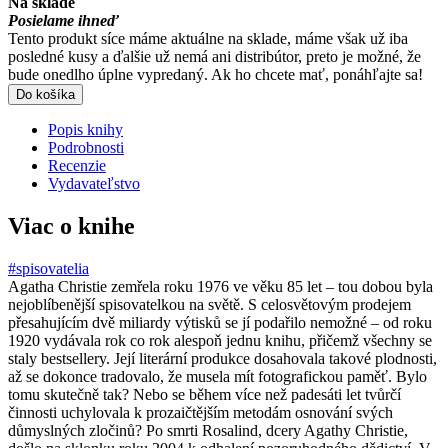
Na sklade
Posielame ihneď
Tento produkt síce máme aktuálne na sklade, máme však už iba
posledné kusy a ďalšie už nemá ani distribútor, preto je možné, že
bude onedlho úplne vypredaný. Ak ho chcete mať, ponáhľajte sa!
Do košíka
Popis knihy
Podrobnosti
Recenzie
Vydavateľstvo
Viac o knihe
#spisovatelia
Agatha Christie zemřela roku 1976 ve věku 85 let – tou dobou byla
nejoblíbenější spisovatelkou na světě. S celosvětovým prodejem
přesahujícím dvě miliardy výtisků se jí podařilo nemožné – od roku
1920 vydávala rok co rok alespoň jednu knihu, přičemž všechny se
staly bestsellery. Její literární produkce dosahovala takové plodnosti,
až se dokonce tradovalo, že musela mít fotografickou paměť. Bylo
tomu skutečně tak? Nebo se během více než padesáti let tvůrčí
činnosti uchylovala k prozaičtějším metodám osnování svých
důmyslných zločinů? Po smrti Rosalind, dcery Agathy Christie,