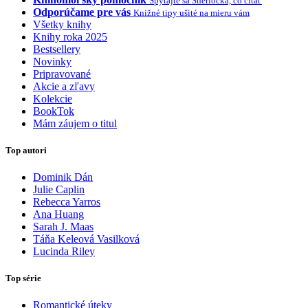
Spýtajte sa Sherlocka, čo čítať
Odporúčame pre vás
Knižné tipy ušité na mieru vám
Všetky knihy
Knihy roka 2025
Bestsellery
Novinky
Pripravované
Akcie a zľavy
Kolekcie
BookTok
Mám záujem o titul
Top autori
Dominik Dán
Julie Caplin
Rebecca Yarros
Ana Huang
Sarah J. Maas
Táňa Keleová Vasilková
Lucinda Riley
Top série
Romantické úteky