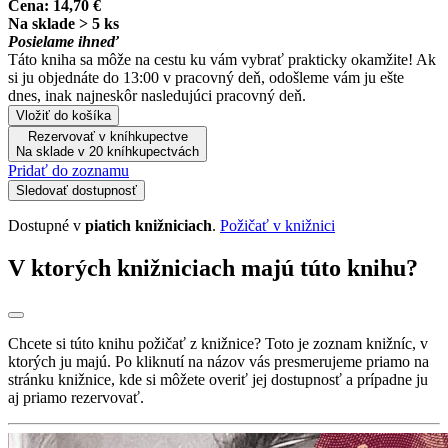
Cena:
14,70 €
Na sklade > 5 ks
Posielame ihneď
Táto kniha sa môže na cestu ku vám vybrať prakticky okamžite! Ak
si ju objednáte do 13:00 v pracovný deň, odošleme vám ju ešte
dnes, inak najneskôr nasledujúci pracovný deň.
Vložiť do košíka
Rezervovať v kníhkupectve
Na sklade v 20 kníhkupectvách
Pridať do zoznamu
Sledovať dostupnosť
Dostupné v
piatich knižniciach
.
Požičať v knižnici
V ktorých knižniciach majú túto knihu?
Chcete si túto knihu požičať z knižnice? Toto je zoznam knižníc, v
ktorých ju majú. Po kliknutí na názov vás presmerujeme priamo na
stránku knižnice, kde si môžete overiť jej dostupnosť a prípadne ju
aj priamo rezervovať.