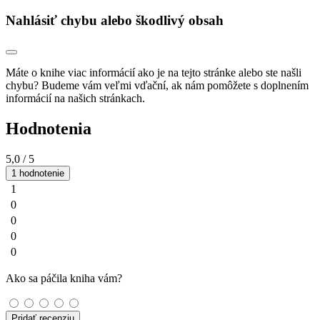
Nahlásiť chybu alebo škodlivý obsah
Máte o knihe viac informácií ako je na tejto stránke alebo ste našli
chybu? Budeme vám veľmi vďační, ak nám pomôžete s doplnením
informácií na našich stránkach.
Hodnotenia
5,0
/ 5
1 hodnotenie
1
0
0
0
0
Ako sa páčila kniha vám?
Pridať recenziu