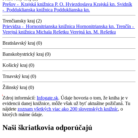
Prešov -
Krajská knižnica P. O. Hviezdoslava
Krajská kn.
Svidník
-
Podduklianska knižnica
Podduklianska kn.
Trenčiansky kraj (2)
Prievidza -
Hornonitrianska knižnica
Hornonitrianska kn.
Trenčín -
Verejná knižnica Michala Rešetku
Verejná kn. M. Rešetku
Bratislavský kraj (0)
Banskobystrický kraj (0)
Košický kraj (0)
Trnavský kraj (0)
Žilinský kraj (0)
Zdroj informácií:
Infogate.sk
. Údaje hovoria o tom, že kniha je v
evidencii danej knižnice, môže však už byť aktuálne požičaná. Tu
nájdete
zoznam všetkých viac ako 200 slovenských knižníc
, o
ktorých máme údaje.
Naši škriatkovia odporúčajú