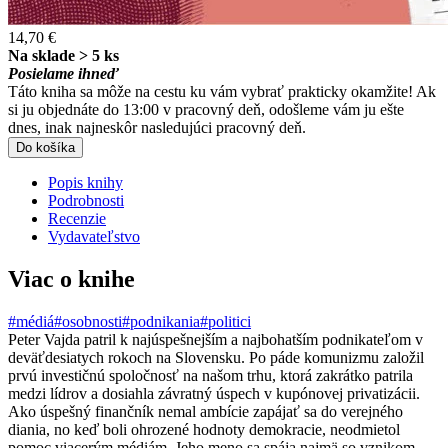
14,70 €
Na sklade > 5 ks
Posielame ihneď
Táto kniha sa môže na cestu ku vám vybrať prakticky okamžite! Ak
si ju objednáte do 13:00 v pracovný deň, odošleme vám ju ešte
dnes, inak najneskôr nasledujúci pracovný deň.
Do košíka
Popis knihy
Podrobnosti
Recenzie
Vydavateľstvo
Viac o knihe
#médiá
#osobnosti
#podnikania
#politici
Peter Vajda patril k najúspešnejším a najbohatším podnikateľom v
deväťdesiatych rokoch na Slovensku. Po páde komunizmu založil
prvú investičnú spoločnosť na našom trhu, ktorá zakrátko patrila
medzi lídrov a dosiahla závratný úspech v kupónovej privatizácii.
Ako úspešný finančník nemal ambície zapájať sa do verejného
diania, no keď boli ohrozené hodnoty demokracie, neodmietol
pomoc viacerým médiám. Jeho meno sa spája najmä so vznikom