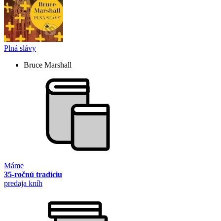
Plná slávy
Bruce Marshall
Máme
35-ročnú tradíciu
predaja kníh