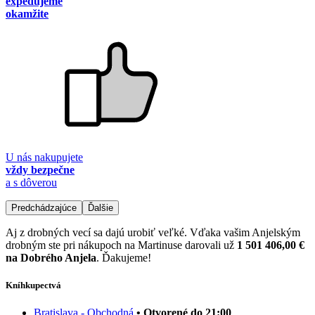
expedujeme
okamžite
U nás nakupujete
vždy bezpečne
a s dôverou
Predchádzajúce
Ďalšie
Aj z drobných vecí sa dajú urobiť veľké. Vďaka vašim Anjelským
drobným ste pri nákupoch na Martinuse darovali už
1 501 406,00 €
na Dobrého Anjela
. Ďakujeme!
Kníhkupectvá
Bratislava - Obchodná
• Otvorené do 21:00