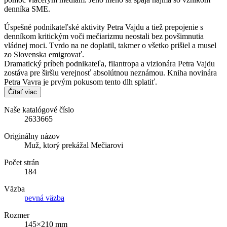
denníka SME.
Úspešné podnikateľské aktivity Petra Vajdu a tiež prepojenie s
denníkom kritickým voči mečiarizmu neostali bez povšimnutia
vládnej moci. Tvrdo na ne doplatil, takmer o všetko prišiel a musel
zo Slovenska emigrovať.
Dramatický príbeh podnikateľa, filantropa a vizionára Petra Vajdu
zostáva pre širšiu verejnosť absolútnou neznámou. Kniha novinára
Petra Vavra je prvým pokusom tento dlh splatiť.
Čítať viac
Naše katalógové číslo
2633665
Originálny názov
Muž, ktorý prekážal Mečiarovi
Počet strán
184
Väzba
pevná väzba
Rozmer
145×210 mm