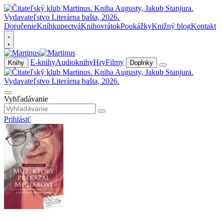
Doručenie
Kníhkupectvá
Knihovrátok
Poukážky
Knižný blog
Kontakt
E-knihy
Audioknihy
Hry
Filmy
Knihy
Doplnky
Vyhľadávanie
Prihlásiť