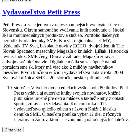
Vydavateľstvo Petit Press
Petit Press, a. s. je jedným z najvýznamnejších vydavateľstiev na
Slovensku. Okrem samotného vydávania kníh poskytuje aj širokú
škálu multimediálnych produktov a služieb. Portfólio tlačených
periodík tvoria denníky SME, Korzár, regionálna sieť MY,
týždenník TV Svet, bezplatné noviny ECHO, dvojtýždenník The
Slovak Spectator, mesačníky Magazín o knihách, Lišiak, Historická
revue, Index, SME ženy, Doma v záhrade, Magazín zdravia
a dvojmesačník Ona vie. Digitálne média sú zastúpené najmä
portálom sme.sk, ktorý má viac ako 2 milióny návštevníkov
mesačne. Prvou knižnou edíciou vydavateľstva bola v roku 2004
Svetová knižnica SME – 20. storočie, neskôr pribudla edícia
storočie. V týchto dvoch edíciách vyšlo spolu 80 titulov. Petit
Press vydáva aj autorské knihy svojich novinárov, knižné
publikácie určené pre deti a mládež a taktiež knihy z oblastí
športu, zdravia a vzdelávania. Koncom roka 2015
vydavateľstvo uviedlo edíciu s názvom Knižná klasika
denníka SME. Čitateľom ponúka výber 12 diel z rôznych
literárnych žánrov, ktoré iste zaujmú aj náročnejších čitateľov.
Čítať viac