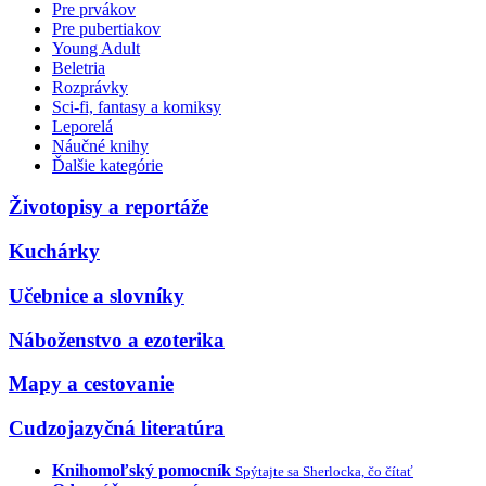
Pre prvákov
Pre pubertiakov
Young Adult
Beletria
Rozprávky
Sci-fi, fantasy a komiksy
Leporelá
Náučné knihy
Ďalšie kategórie
Životopisy a reportáže
Kuchárky
Učebnice a slovníky
Náboženstvo a ezoterika
Mapy a cestovanie
Cudzojazyčná literatúra
Knihomoľský pomocník
Spýtajte sa Sherlocka, čo čítať