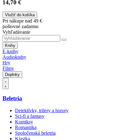
14,70 €
Vložiť do košíka
Pri nákupe nad 49 €
poštovné zadarmo
Vyhľadávanie
Knihy
E-knihy
Audioknihy
Hry
Filmy
Doplnky
Beletria
Detektívky, trilery a horory
Sci-fi a fantasy
Komiksy
Romantika
Spoločenská beletria
Klasika