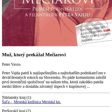
Muž, ktorý prekážal Mečiarovi
Peter Vavro
Peter Vajda patril k najúspešnejším a najbohatším podnikateľom v
deväťdesiatych rokoch na Slovensku. Po páde komunizmu založil
prvú investičnú spoločnosť na našom trhu, ktorá zakrátko patrila
medzi lídrov a dosiahla závratný úspech v kupónovej ...
Nitriansky kraj (1)
Šaľa -
Mestská knižnica
Mestská kn.
Prešovský kraj (2)