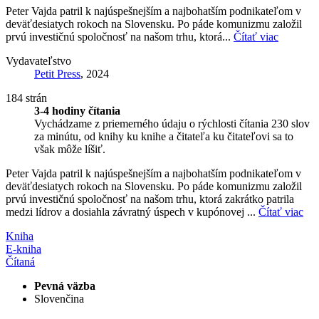
Peter Vajda patril k najúspešnejším a najbohatším podnikateľom v
deväťdesiatych rokoch na Slovensku. Po páde komunizmu založil
prvú investičnú spoločnosť na našom trhu, ktorá...
Čítať viac
Vydavateľstvo
Petit Press
, 2024
184 strán
3-4 hodiny čítania
Vychádzame z priemerného údaju o rýchlosti čítania 230 slov
za minútu, od knihy ku knihe a čitateľa ku čitateľovi sa to
však môže líšiť.
Peter Vajda patril k najúspešnejším a najbohatším podnikateľom v
deväťdesiatych rokoch na Slovensku. Po páde komunizmu založil
prvú investičnú spoločnosť na našom trhu, ktorá zakrátko patrila
medzi lídrov a dosiahla závratný úspech v kupónovej ...
Čítať viac
Kniha
E-kniha
Čítaná
Pevná väzba
Slovenčina