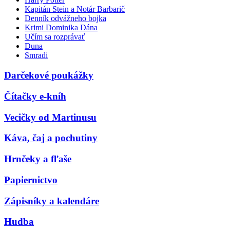
Kapitán Stein a Notár Barbarič
Denník odvážneho bojka
Krimi Dominika Dána
Učím sa rozprávať
Duna
Smradi
Darčekové poukážky
Čítačky e-kníh
Vecičky od Martinusu
Káva, čaj a pochutiny
Hrnčeky a fľaše
Papiernictvo
Zápisníky a kalendáre
Hudba