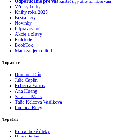
Odporúčame pre vás
Knižné tipy ušité na mieru vám
Všetky knihy
Knihy roka 2025
Bestsellery
Novinky
Pripravované
Akcie a zľavy
Kolekcie
BookTok
Mám záujem o titul
Top autori
Dominik Dán
Julie Caplin
Rebecca Yarros
Ana Huang
Sarah J. Maas
Táňa Keleová Vasilková
Lucinda Riley
Top série
Romantické úteky
Harry Potter