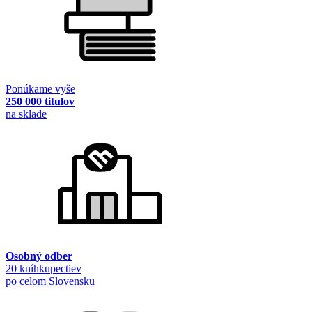
Ponúkame vyše
250 000 titulov
na sklade
Osobný odber
20 kníhkupectiev
po celom Slovensku