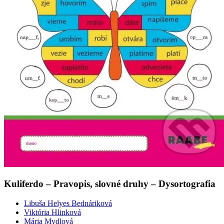
Kuliferdo – Pravopis, slovné druhy – Dysortografia
Libuša Helyes Bednáriková
Viktória Hlinková
Mária Mydlová