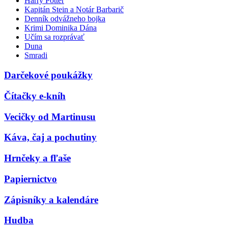
Harry Potter
Kapitán Stein a Notár Barbarič
Denník odvážneho bojka
Krimi Dominika Dána
Učím sa rozprávať
Duna
Smradi
Darčekové poukážky
Čítačky e-kníh
Vecičky od Martinusu
Káva, čaj a pochutiny
Hrnčeky a fľaše
Papiernictvo
Zápisníky a kalendáre
Hudba