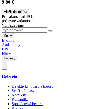
9,80 €
Vložiť do košíka
Pri nákupe nad 49 €
poštovné zadarmo
Vyhľadávanie
Knihy
E-knihy
Audioknihy
Hry
Filmy
Doplnky
Beletria
Detektívky, trilery a horory
Sci-fi a fantasy
Komiksy
Romantika
Spoločenská beletria
Klasika