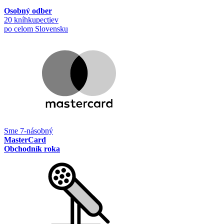
Osobný odber
20 kníhkupectiev
po celom Slovensku
Sme 7-násobný
MasterCard
Obchodník roka