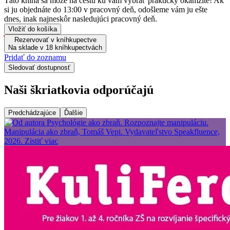
Táto kniha sa môže na cestu ku vám vybrať prakticky okamžite! Ak
si ju objednáte do 13:00 v pracovný deň, odošleme vám ju ešte
dnes, inak najneskôr nasledujúci pracovný deň.
Vložiť do košíka
Rezervovať v kníhkupectve
Na sklade v 18 kníhkupectvách
Pridať do zoznamu
Sledovať dostupnosť
Naši škriatkovia odporúčajú
Predchádzajúce
Ďalšie