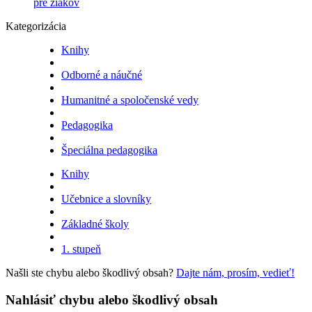
pre žiakov
Kategorizácia
Knihy
Odborné a náučné
Humanitné a spoločenské vedy
Pedagogika
Špeciálna pedagogika
Knihy
Učebnice a slovníky
Základné školy
1. stupeň
Našli ste chybu alebo škodlivý obsah?
Dajte nám, prosím, vedieť!
Nahlásiť chybu alebo škodlivý obsah