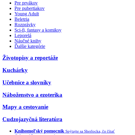
Pre prvákov
Pre pubertiakov
Young Adult
Beletria
Rozprávky
Sci-fi, fantasy a komiksy
Leporelá
Náučné knihy
Ďalšie kategórie
Životopisy a reportáže
Kuchárky
Učebnice a slovníky
Náboženstvo a ezoterika
Mapy a cestovanie
Cudzojazyčná literatúra
Knihomoľský pomocník
Spýtajte sa Sherlocka, čo čítať