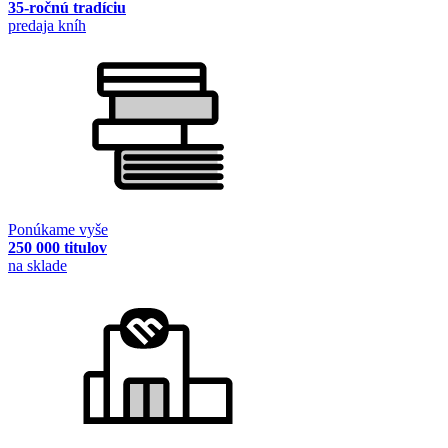
35-ročnú tradíciu
predaja kníh
Ponúkame vyše
250 000 titulov
na sklade