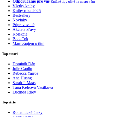
Odporúčame pre vás
Knižné tipy ušité na mieru vám
Všetky knihy
Knihy roka 2025
Bestsellery
Novinky
Pripravované
Akcie a zľavy
Kolekcie
BookTok
Mám záujem o titul
Top autori
Dominik Dán
Julie Caplin
Rebecca Yarros
Ana Huang
Sarah J. Maas
Táňa Keleová Vasilková
Lucinda Riley
Top série
Romantické úteky