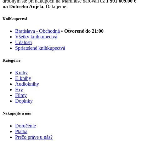
drobným ste pri nákupoch na Martinuse darovali už
1 501 609,00 €
na Dobrého Anjela
. Ďakujeme!
Kníhkupectvá
Bratislava - Obchodná
• Otvorené do 21:00
Všetky kníhkupectvá
Udalosti
Spriatelené kníhkupectvá
Kategórie
Knihy
E-knihy
Audioknihy
Hry
Filmy
Doplnky
Nakupujte u nás
Doručenie
Platba
Prečo práve u nás?