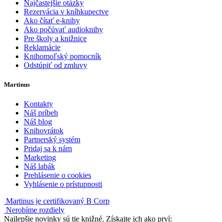
Najčastejšie otázky
Rezervácia v kníhkupectve
Ako čítať e-knihy
Ako počúvať audioknihy
Pre školy a knižnice
Reklamácie
Knihomoľský pomocník
Odstúpiť od zmluvy
Martinus
Kontakty
Náš príbeh
Náš blog
Knihovrátok
Partnerský systém
Pridaj sa k nám
Marketing
Náš labák
Prehlásenie o cookies
Vyhlásenie o prístupnosti
Martinus je certifikovaný B Corp
Nerobíme rozdiely
Najlepšie novinky sú tie knižné. Získajte ich ako prví: