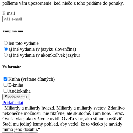
pošleme vám upozornenie, keď niečo z toho pridáme do ponuky.
E-mail
Zaujíma ma
len toto vydanie
aj iné vydania (v jazyku slovenčina)
aj iné vydania (v akomkoľvek jazyku)
Vo formáte
Kniha (vrátane čítaných)
E-kniha
Audiokniha
Sledovať titul
Pridať citát
Miliardy a miliardy hviezd. Miliardy a miliardy svetov. Zdanlivo
nekonečné možnosti- nie fiktívne, ale skutočné. Tam hore. Teraz.
Oveľa viac, ako v živote uvidí. Oveľa viac, ako stihne navštíviť.
Stačí mu jediný letmý pohľad, aby vedel, že to všetko je navždy
mimo jeho dosahu.