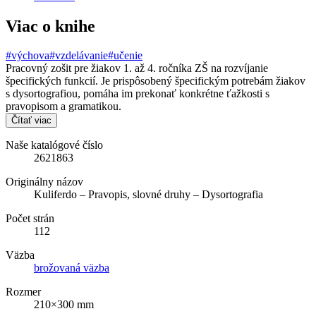
Viac o knihe
#výchova
#vzdelávanie
#učenie
Pracovný zošit pre žiakov 1. až 4. ročníka ZŠ na rozvíjanie
špecifických funkcií. Je prispôsobený špecifickým potrebám žiakov
s dysortografiou, pomáha im prekonať konkrétne ťažkosti s
pravopisom a gramatikou.
Čítať viac
Naše katalógové číslo
2621863
Originálny názov
Kuliferdo – Pravopis, slovné druhy – Dysortografia
Počet strán
112
Väzba
brožovaná väzba
Rozmer
210×300 mm