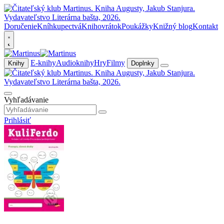
Doručenie
Kníhkupectvá
Knihovrátok
Poukážky
Knižný blog
Kontakt
E-knihy
Audioknihy
Hry
Filmy
Knihy
Doplnky
Vyhľadávanie
Prihlásiť