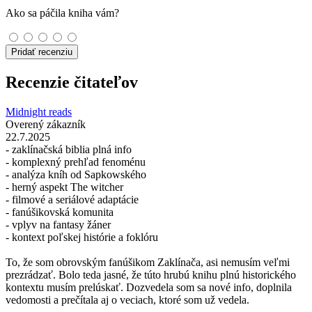
Ako sa páčila kniha vám?
Pridať recenziu
Recenzie čitateľov
Midnight reads
Overený zákazník
22.7.2025
- zaklínačská biblia plná info
- komplexný prehľad fenoménu
- analýza kníh od Sapkowského
- herný aspekt The witcher
- filmové a seriálové adaptácie
- fanúšikovská komunita
- vplyv na fantasy žáner
- kontext poľskej histórie a foklóru
To, že som obrovským fanúšikom Zaklínača, asi nemusím veľmi
prezrádzať. Bolo teda jasné, že túto hrubú knihu plnú historického
kontextu musím prelúskať. Dozvedela som sa nové info, doplnila
vedomosti a prečítala aj o veciach, ktoré som už vedela.