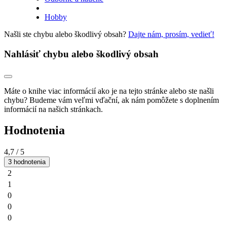
Hobby
Našli ste chybu alebo škodlivý obsah?
Dajte nám, prosím, vedieť!
Nahlásiť chybu alebo škodlivý obsah
Máte o knihe viac informácií ako je na tejto stránke alebo ste našli
chybu? Budeme vám veľmi vďační, ak nám pomôžete s doplnením
informácií na našich stránkach.
Hodnotenia
4,7
/ 5
3 hodnotenia
2
1
0
0
0