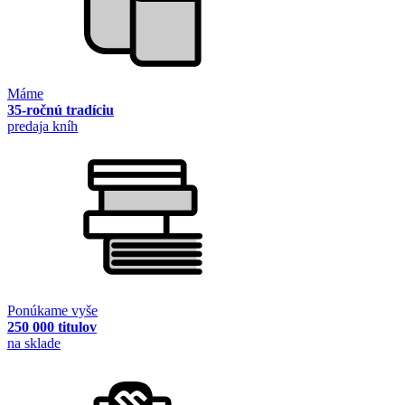
Máme
35-ročnú tradíciu
predaja kníh
Ponúkame vyše
250 000 titulov
na sklade