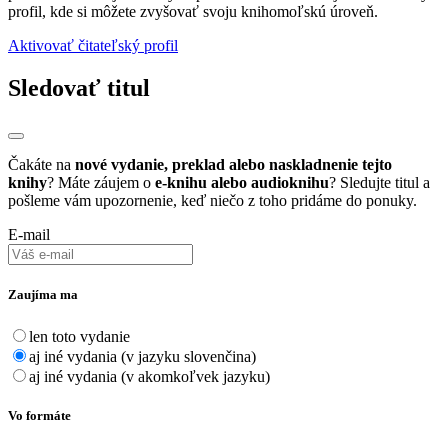
profil, kde si môžete zvyšovať svoju knihomoľskú úroveň.
Aktivovať čitateľský profil
Sledovať titul
Čakáte na
nové vydanie, preklad alebo naskladnenie tejto
knihy
? Máte záujem o
e-knihu alebo audioknihu
? Sledujte titul a
pošleme vám upozornenie, keď niečo z toho pridáme do ponuky.
E-mail
Zaujíma ma
len toto vydanie
aj iné vydania (v jazyku slovenčina)
aj iné vydania (v akomkoľvek jazyku)
Vo formáte