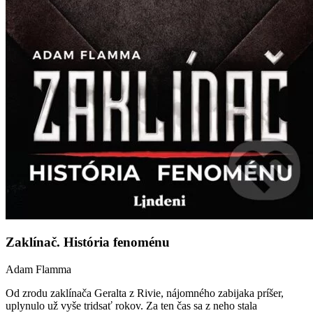
Zaklínač. História fenoménu
Adam Flamma
Od zrodu zaklínača Geralta z Rivie, nájomného zabijaka príšer,
uplynulo už vyše tridsať rokov. Za ten čas sa z neho stala