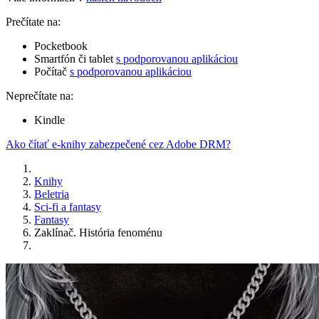
Prečítate na:
Pocketbook
Smartfón či tablet
s podporovanou aplikáciou
Počítač
s podporovanou aplikáciou
Neprečítate na:
Kindle
Ako čítať e-knihy zabezpečené cez Adobe DRM?
Knihy
Beletria
Sci-fi a fantasy
Fantasy
Zaklínač. História fenoménu