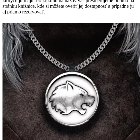
ktorých ju majú. Po kliknutí na názov vás presmerujeme priamo na
stránku knižnice, kde si môžete overiť jej dostupnosť a prípadne ju
aj priamo rezervovať.