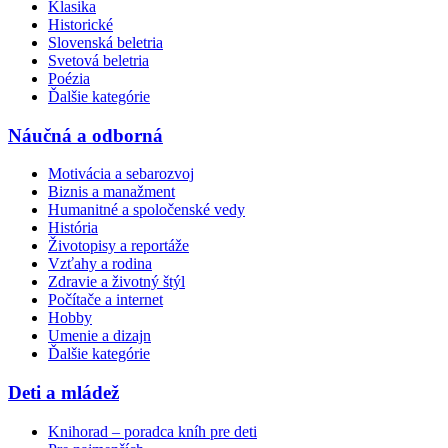
Klasika
Historické
Slovenská beletria
Svetová beletria
Poézia
Ďalšie kategórie
Náučná a odborná
Motivácia a sebarozvoj
Biznis a manažment
Humanitné a spoločenské vedy
História
Životopisy a reportáže
Vzťahy a rodina
Zdravie a životný štýl
Počítače a internet
Hobby
Umenie a dizajn
Ďalšie kategórie
Deti a mládež
Knihorad – poradca kníh pre deti