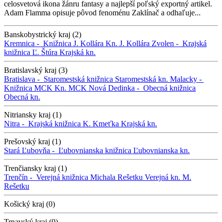
celosvetová ikona žánru fantasy a najlepší poľský exportný artikel.
Adam Flamma opisuje pôvod fenoménu Zaklínač a odhaľuje...
Banskobystrický kraj (2)
Kremnica -
Knižnica J. Kollára
Kn. J. Kollára
Zvolen -
Krajská
knižnica Ľ. Štúra
Krajská kn.
Bratislavský kraj (3)
Bratislava -
Staromestská knižnica
Staromestská kn.
Malacky -
Knižnica MCK
Kn. MCK
Nová Dedinka -
Obecná knižnica
Obecná kn.
Nitriansky kraj (1)
Nitra -
Krajská knižnica K. Kmeťka
Krajská kn.
Prešovský kraj (1)
Stará Ľubovňa -
Ľubovnianska knižnica
Ľubovnianska kn.
Trenčiansky kraj (1)
Trenčín -
Verejná knižnica Michala Rešetku
Verejná kn. M.
Rešetku
Košický kraj (0)
Trnavský kraj (0)