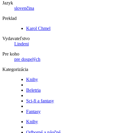
Jazyk
slovenčina
Preklad
Karol Chmel
Vydavateľstvo
Lindeni
Pre koho
pre dospelých
Kategorizácia
Knihy
Beletria
Sci-fi a fantasy
Fantasy
Knihy
Odborné a náučné