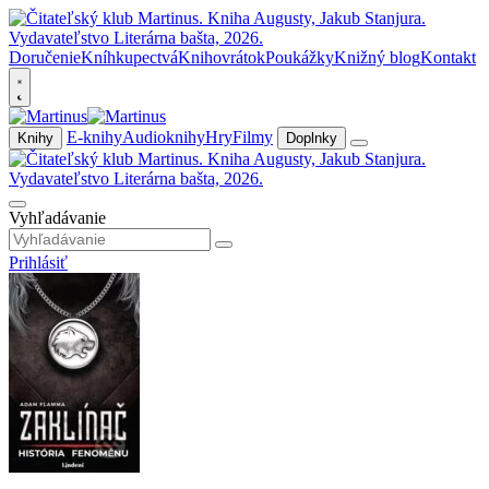
Doručenie
Kníhkupectvá
Knihovrátok
Poukážky
Knižný blog
Kontakt
E-knihy
Audioknihy
Hry
Filmy
Knihy
Doplnky
Vyhľadávanie
Prihlásiť