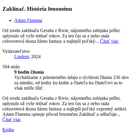
Zaklínač. História fenoménu
Adam Flamma
Od zrodu zaklínača Geralta z Rivie, nájomného zabijaka príšer,
uplynulo už vyše tridsať rokov. Za ten čas sa z neho stala
celosvetová ikona žánru fantasy a najlepší poľský...
Čítať viac
Vydavateľstvo
Lindeni
, 2024
504 strán
9 hodín čítania
Vychádzame z priemerného údaju o rýchlosti čítania 230 slov
za minútu, od knihy ku knihe a čitateľa ku čitateľovi sa to
však môže líšiť.
Od zrodu zaklínača Geralta z Rivie, nájomného zabijaka príšer,
uplynulo už vyše tridsať rokov. Za ten čas sa z neho stala
celosvetová ikona žánru fantasy a najlepší poľský exportný artikel.
Adam Flamma opisuje pôvod fenoménu Zaklínač a odhaľuje...
Čítať viac
Kniha