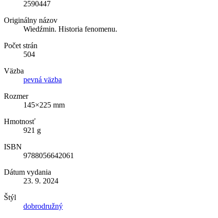
2590447
Originálny názov
Wiedźmin. Historia fenomenu.
Počet strán
504
Väzba
pevná väzba
Rozmer
145×225 mm
Hmotnosť
921 g
ISBN
9788056642061
Dátum vydania
23. 9. 2024
Štýl
dobrodružný