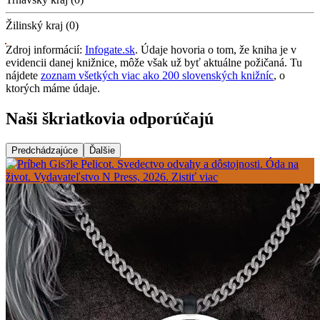
Žilinský kraj (0)
Zdroj informácií:
Infogate.sk
. Údaje hovoria o tom, že kniha je v
evidencii danej knižnice, môže však už byť aktuálne požičaná. Tu
nájdete
zoznam všetkých viac ako 200 slovenských knižníc
, o
ktorých máme údaje.
Naši škriatkovia odporúčajú
Predchádzajúce
Ďalšie