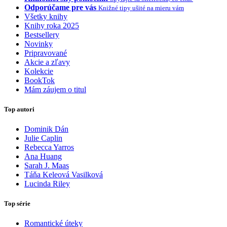
Odporúčame pre vás
Knižné tipy ušité na mieru vám
Všetky knihy
Knihy roka 2025
Bestsellery
Novinky
Pripravované
Akcie a zľavy
Kolekcie
BookTok
Mám záujem o titul
Top autori
Dominik Dán
Julie Caplin
Rebecca Yarros
Ana Huang
Sarah J. Maas
Táňa Keleová Vasilková
Lucinda Riley
Top série
Romantické úteky