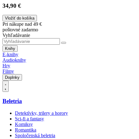
34,90 €
Vložiť do košíka
Pri nákupe nad 49 €
poštovné zadarmo
Vyhľadávanie
Knihy
E-knihy
Audioknihy
Hry
Filmy
Doplnky
Beletria
Detektívky, trilery a horory
Sci-fi a fantasy
Komiksy
Romantika
Spoločenská beletria