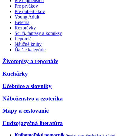
Pre najmenších
Pre prvákov
Pre pubertiakov
Young Adult
Beletria
Rozprávky
Sci-fi, fantasy a komiksy
Leporelá
Náučné knihy
Ďalšie kategórie
Životopisy a reportáže
Kuchárky
Učebnice a slovníky
Náboženstvo a ezoterika
Mapy a cestovanie
Cudzojazyčná literatúra
Knihomoľský pomocník
Spýtajte sa Sherlocka, čo čítať