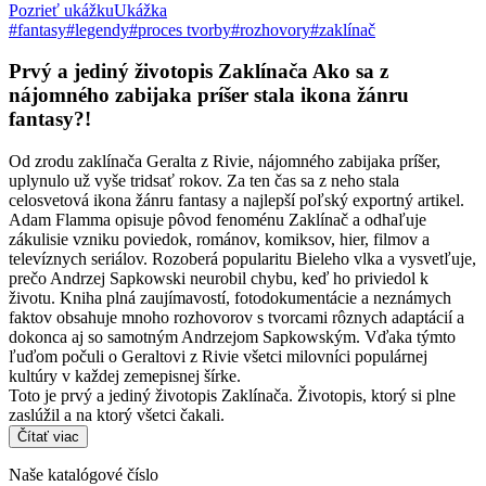
Pozrieť ukážku
Ukážka
#fantasy
#legendy
#proces tvorby
#rozhovory
#zaklínač
Prvý a jediný životopis Zaklínača Ako sa z
nájomného zabijaka príšer stala ikona žánru
fantasy?!
Od zrodu zaklínača Geralta z Rivie, nájomného zabijaka príšer,
uplynulo už vyše tridsať rokov. Za ten čas sa z neho stala
celosvetová ikona žánru fantasy a najlepší poľský exportný artikel.
Adam Flamma opisuje pôvod fenoménu Zaklínač a odhaľuje
zákulisie vzniku poviedok, románov, komiksov, hier, filmov a
televíznych seriálov. Rozoberá popularitu Bieleho vlka a vysvetľuje,
prečo Andrzej Sapkowski neurobil chybu, keď ho priviedol k
životu. Kniha plná zaujímavostí, fotodokumentácie a neznámych
faktov obsahuje mnoho rozhovorov s tvorcami rôznych adaptácií a
dokonca aj so samotným Andrzejom Sapkowským. Vďaka týmto
ľuďom počuli o Geraltovi z Rivie všetci milovníci populárnej
kultúry v každej zemepisnej šírke.
Toto je prvý a jediný životopis Zaklínača. Životopis, ktorý si plne
zaslúžil a na ktorý všetci čakali.
Čítať viac
Naše katalógové číslo