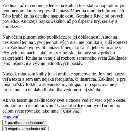
Zaklínač už dávno nie je len séria kníh či hier stal sa popkultúrnym
fenoménom, ktorý ovplyvnil fantasy žáner na mnohých úrovniach.
Táto hrubá kniha detailne mapuje cestu Geralta z Rivie od prvých
poviedok Andrzeja Sapkowského, až po úspešné hry, seriály a
komiksy.
Najväčším plusom tejto publikácie, je jej dôkladnosť. Autor sa
nesústredí len na vývoj jednotlivých diel, ale ponúka aj širší kontext
ako Zaklínač ovplyvnil fantasy žáner, ako sa líši jeho vnímanie v
rôznych krajinách a aké prvky z poľskej kultúry sú v príbehu
zakorenené. Kniha sa venuje aj rozboru samotného sveta Zaklínača,
jeho inšpirácií a vývoju jednotlivých postáv.
Naopak mínusom knihy je jej grafické spracovanie. Je v nej naozaj
veľa textu a sem tam nejaká fotografia, či ilustrácia. Zaklínač je pre
mňa poľský folklór a slovanská mytológia. Toto spracovanie je
proste nuda a neulahodí oku, iba vedomostnej stránke.
Ak vás fascinuje zaklínačský svet a chcete vedieť viac o jeho ceste,
túto knihu určite odporúčam! Ukradol srdce mnohým ľudom po
celom svete rovnako, ako mne.
Čítať viac
reagovať
1 pozitívne hodnotenie
1
0 negatívne hodnotenia
0