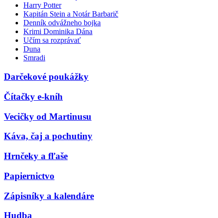
Harry Potter
Kapitán Stein a Notár Barbarič
Denník odvážneho bojka
Krimi Dominika Dána
Učím sa rozprávať
Duna
Smradi
Darčekové poukážky
Čítačky e-kníh
Vecičky od Martinusu
Káva, čaj a pochutiny
Hrnčeky a fľaše
Papiernictvo
Zápisníky a kalendáre
Hudba